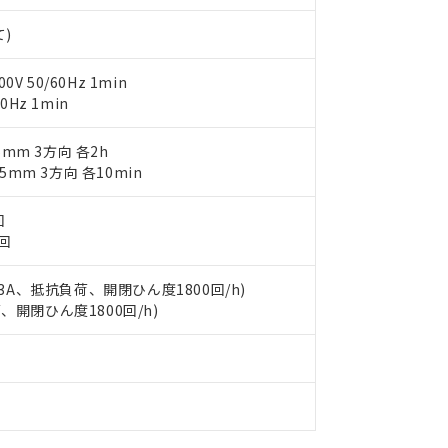
機器販売店や当社販売拠点は「
販売ネットワーク
」をご確認くだ
販売先および販売に係わる関係者が違法に輸出するおそれがある場
用期限
び標準価格結果を当社の事前の承諾なく第三者に漏洩または開示し
え状況などにより、予定月が前後することがあります。
(最新の在庫状況については、お客様のお取引先、またはお客様担当
て)
（10物質）のすべてが基準値以下であることを示します。
店・当社販売員にご確認ください)
能（部品リスト作成サービス）をご利用いただくには、I-Webメン
使用状況下において有害物質が外部に漏えいし、環境に深刻な影響を
 50/60Hz 1min
あります。
機種、また在庫状況の情報を公開していない機種
0Hz 1min
ェブサイト上で当社にご登録された部品リストについて、当社およ
書ダウンロード
す。当社販売部門へお問い合わせください。
品・サービスに関するお客様との取引・商談に必要な範囲で利用す
合意する
キャンセル
75mm 3方向 各2h
書をダウンロードすることができます。
利用者とは、
"個人情報の共同利用に関して"
の「1.共同利用者の
25mm 3方向 各10min
します。
10物質）の非含有証明書
明書（当社基準）
回
日時点で非含有を証明するもので、過去に遡って非含有を証明するも
3回
令のフタル酸エステル類４物質の対応では、対応完了までの期間は出
備考欄に対応日を記載しておりました。
V 3A、抵抗負荷、開閉ひん度1800回/h)
品への在庫切替を完了していることから、特段のことがない限り、20
荷、開閉ひん度1800回/h)
す。