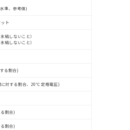
(P水準、参考値)
セット
 RoHS指令（10物質）の非含有に対応した製品が提供可能な商品です
し、氷結しないこと）
oHS指令（10物質）の非含有に対応した製品に切り替える予定のある
し、氷結しないこと）
 RoHS指令（10物質）の非含有に非対応の商品で、対応品を出す予
 RoHS指令（10物質）の非含有の対応状況を調査中または確認中の
ンス料など無形物で、有害物質有無と関係のない商品です。
○×表
より、非含有部品としていたものが、含有品と判明した場合などやむ
対する割合)
みいただき、同意のうえご利用ください。
材料含有率が中国RoHSの基準値以下であることを示します。
材料含有率が中国RoHSの基準値を超えていることを示します。
、当社制御機器事業取扱商品の当社在庫状況および標準価格(税抜)
ら貴社製品のうち、外国為替および外国貿易法に定める商品（以下｢
質）：
間に対する割合、20℃ 定格電圧)
す。当社販売部門へお問い合わせください。
 水銀(Hg) 1000ppm以下、 カドミウム(Cd) 100ppm以下、
たは国外への提供する場合は、日本国政府の輸出許可(または役務取
000ppm以下、ポリ臭化ビフェニル類(PBB) 1000ppm以下、ポリ臭化ジフェニルエーテル類(P
事業取扱商品の中には、本サービスの対象外となる商品もあること
手続きをとります。
キシル) (DEHP)(別名：DOP) 1000ppm以下、フタル酸ブチルベンジル（BBP） 100
(GB/T26572)：
以下、フタル酸ジイソブチル (DIBP) 1000ppm以下
び標準価格照会結果は、記載している更新日時点での社内データに
物を破棄する場合は、完全に破砕するなど、違法に輸出されないよ
(水銀) : 1000ppm、 Cd(カドミウム) : 100ppm、
業用監視および制御機器に対する適用除外項目は除く。
覧された時点での実際の在庫および標準価格とは異なる場合がある
1000ppm、 PBBs(ポリ臭化ビフェニル類) : 1000ppm、 PBDEs(ポリ臭化ジフェニルエーテル類
物質については閾値を超える意図的な使用がないことを確認しています。
上の在庫あり
 1000ppm、 DIBP(フタル酸ジイソブチル) : 1000ppm、 BBP(フタル酸ブチルベンジル) :
する割合)
品を、核兵器、ミサイル、化学兵器、生物兵器またはその他武器並
チルヘキシル)) : 1000ppm
況および標準価格はお客様のお取引先、またはお客様担当のオムロ
用いたしません。
ご相談ください。
は満たないが在庫あり
製品を第三者に販売する場合は、上記1、2および3の内容を当該第
する割合)