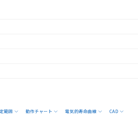
定範囲
動作チャート
電気的寿命曲線
CAD