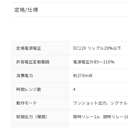
定格/仕様
定格電源電圧
DC12V リップル20%以下
許容電圧変動範囲
電源電圧の85～110%
消費電力
約270mW
時間レンジ数
4
動作モード
ワンショット出力、シグナル
制御出力（種類）
限時リレー1a、限時リレー1