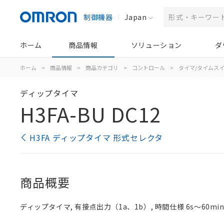
制御機器
Japan
ホーム
商品情報
ソリューション
ダ
ホーム
>
商品情報
>
商品カテゴリ
>
コントロール
>
タイマ/タイムス
ディップタイマ
H3FA-BU DC12
H3FA ディップタイマ 形式セレクタ
商品概要
ディップタイマ, 有接点出力（1a、1b）, 時間仕様 6s～60mi