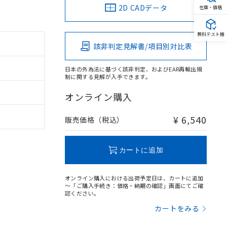
2D CADデータ
在庫・価格
無料テスト機
該非判定見解書/項目別対比表
日本の外為法に基づく該非判定、およびEAR再輸出規
制に関する見解が入手できます。
オンライン購入
¥ 6,540
販売価格（税込）
カートに追加
オンライン購入における出荷予定日は、カートに追加
～「ご購入手続き：価格・納期の確認」画面にてご確
認ください。
カートをみる