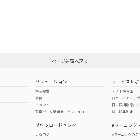
情報更新：
ログイン/会員登録
CCC認証
電波法
みください。
No
N/A
非含有証明書
※3
ページ先頭へ戻る
ダウンロードはこちら
型式承認
NK型式承認
ABS型式承認
韓国
（日本
（アメリカ
ソリューション
サービスサポ
舶規格）
船舶規格）
船舶規格）
解決提案
テスト機貸出
事例
ロボティクスサ
No
No
イベント
日本語相談窓口
現場データ活用サービスi-BELT
輸出該非判定
I)
PBBs
PBDEs
DBP
ダウンロードセンタ
eラーニング
この製品の規格認証/適合
その他の認証はこちらのページからご
カタログ
eラーニングのご