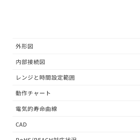
外形図
内部接続図
外形図
レンジと時間設定範囲
内部接続図
動作チャート
レンジと時間設定範囲
電気的寿命曲線
動作チャート
CAD
電気的寿命曲線
ログイン/会員登録いただくと、CADデータをダウンロ
RoHS/REACH対応状況