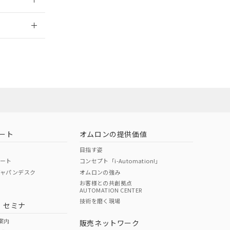
2026/7/29
ート
オムロンの提供価値
目指す姿
ポート
コンセプト「i-Automation!」
ジャパンデスク
オムロンの強み
お客様との共創拠点
AUTOMATION CENTER
DIBP
BBP
DEHP
環境保護
技術を磨く現場
・セミナ
状況ページへ
使用期限
検索ください
案内
販売ネットワーク