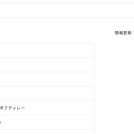
情報更新：2
オフディレー
b