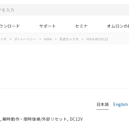
ウンロード
サポート
セミナ
オムロンの
イッチ
>
ディレーリレー
>
H3FA
>
形式セレクタ
>
H3FA-BU DC12
日本語
English
n, 瞬時動作・限時復帰/外部リセット, DC12V