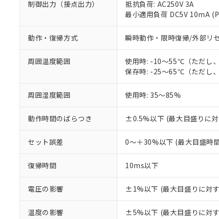
制御出力（接点出力）
抵抗負荷: AC250V 3A
最小適用負荷 DC5V 10mA 
※1 対応状況
動作・復帰方式
瞬時動作・限時復帰/外部リ
対応済み：EU
周囲温度範囲
使用時: -10～55℃（ただ
対応予定：EU R
保存時: -25～65℃（ただ
対応予定なし：EU
調査・確認中：EU
ご利用条件
周囲湿度範囲
使用時: 35～85%
非該当品：ライセ
※1 中国RoHS
仕入先様の事情に
があります。
動作時間のばらつき
±0.5%以下 (最大目盛りに
以下の条件をお読
「○」：最大均質
「×」：最大均質
本サービスは
当社は、これ
*EU RoHS指令（10物
セット誤差
0～＋30%以下 (最大目盛時
「－」：未確認で
鉛(Pb) 1000ppm以下、
くものです。
う）を輸出ま
記
説明
六価クロム(Cr(Ⅵ)) 1
当社制御機器
などの必要な
フタル酸ビス(2-エチルヘ
号
復帰時間
10ms以下
*中国RoHS10物質の基準値 
ル（DBP） 1000ppm
在庫状況およ
当社は規制貨
Pb(鉛) :1000ppm、 Hg
但し、RoHS指令で産
のであり、閲
ます。
Cr(Ⅵ)(六価クロム) : 
フタル酸エステル類の４
○
一定数以
DBP(フタル酸ジブチル) :
電圧の影響
±1%以下 (最大目盛りに対
い。
当社は貴社製
DEHP(フタル酸ビス(2-エ
正式な納期状
置等に一切使
当社販売員に
※2 対応予定月
△
一定数に
当社は、貴社
温度の影響
±5%以下 (最大目盛りに対