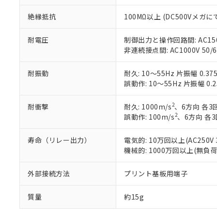
オムロン制御
また当社は、
※2 環境保護使
在庫状況およ
部品在庫の切り替
たしません。
－
在庫なし
絶縁抵抗
100MΩ以上 (DC500Vメガに
す。
「ｅ」：有害物質
機器販売
マイパーツ機
「10」：通常の
耐電圧
制御出力と操作回路間: AC1500V
ている必要が
味します。
空
受注生産
非連続接点間: AC1000V 50/6
お客様が当ウ
※3 非含有証明
「－」：未確認で
白
が、当社の製
さい。
耐振動
耐久: 10～55Hz 片振幅 0.3
下記の非含有証明
※当社の共同
誤動作: 10～55Hz 片振幅 0.
いる法人を指
EU RoHS指令（
51物質の非含有証
2
耐衝撃
耐久: 1000m/s
、6方向 各3
※本証明書は発行
2
誤動作: 100m/s
、6方向 各
また、RoHS指
混在することから
寿命（リレー出力）
電気的: 10万回以上(AC250
既に当社にて対応
機械的: 1000万回以上(無負
り割愛しておりま
外部接続方法
プリント基板用端子
質量
約15g