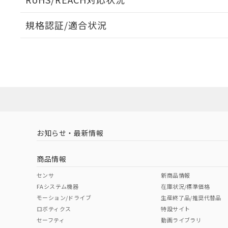
規格認証/適合状況
EU RoHS
注意事項・凡例
UL認証
CSA認証
CEマーキング
ダウンロードデータをご利用いただく前に、以下を必ずお読
Yes
Yes
N/A
対応状況
対応予定月
※1
※2
ソフトウェアの使用条件
対応済み
LR型式承認
DNV型式承認
BV型式承認
KR
（イギリス
（ノルウェー
（フランス
（
お知らせ・最新情報
中国 RoHS
注意事項・凡例
船舶規格）
船舶規格）
船舶規格）
船
商品情報
No
No
No
No
中国 RoHS表
※1 ※2
センサ
新商品情報
FAシステム機器
在庫状況/標準価格
Pb
Hg
Cd
Cr(V
モーション/ドライブ
生産終了品/推奨代替品
ロボティクス
特設サイト
セーフティ
動画ライブラリ