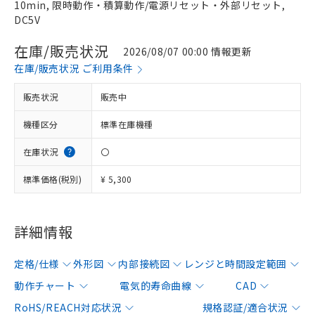
10min, 限時動作・積算動作/電源リセット・外部リセット,
DC5V
在庫/販売状況
2026/08/07 00:00 情報更新
在庫/販売状況 ご利用条件
販売状況
販売中
機種区分
標準在庫機種
在庫状況
〇
標準価格(税別)
¥ 5,300
詳細情報
定格/仕様
外形図
内部接続図
レンジと時間設定範囲
動作チャート
電気的寿命曲線
CAD
RoHS/REACH対応状況
規格認証/適合状況