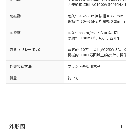
商品の当社在庫状況および標準価格
商品です。
非連続接点間: AC1000V 50/60Hz 1mi
(税抜)を提供させていただくもので
「○」：最大均質材料含有率が中国RoHSの
非該当品：ライセンス料など無形物で、有
す。
基準値以下であることを示します。
害物質有無と関係のない商品です。
耐振動
耐久: 10～55Hz 片振幅 0.375mm 3方
当社制御機器事業取扱商品の中には、
「×」：最大均質材料含有率が中国RoHSの
誤動作: 10～55Hz 片振幅 0.25mm 3方
仕入先様の事情により、非含有部品として
本サービスの対象外となる商品もある
基準値を超えていることを示します。
いたものが、含有品と判明した場合などや
当社は、これら貴社製品のうち、外国
ことをご了承ください。
2
耐衝撃
耐久: 1000m/s
、6方向 各3回
「－」：未確認です。当社販売部門へお問
むを得ず変更することがあります。
為替および外国貿易法に定める商品
在庫状況および標準価格照会結果は、
2
誤動作: 100m/s
、6方向 各3回
い合わせください。
（以下｢規制貨物等」という）を輸出
記載している更新日時点での社内デー
*EU RoHS指令（10物質）：
または国外への提供する場合は、日本
記
タに基づき作成されるものであり、閲
説明
寿命（リレー出力）
電気的: 10万回以上(AC250V 3A、抵
鉛(Pb) 1000ppm以下、 水銀(Hg) 1000ppm以下、 カド
*中国RoHS10物質の基準値 (GB/T26572)：
国政府の輸出許可(または役務取引許
機械的: 1000万回以上(無負荷、開閉ひん
号
覧された時点での実際の在庫および標
ミウム(Cd) 100ppm以下、
Pb(鉛) :1000ppm、 Hg(水銀) : 1000ppm、 Cd(カドミウ
可)を取得するなどの必要な手続きを
六価クロム(Cr(Ⅵ)) 1000ppm以下、ポリ臭化ビフェニル
ム) : 100ppm、
準価格とは異なる場合があることをご
類(PBB) 1000ppm以下、ポリ臭化ジフェニルエーテル類
Cr(Ⅵ)(六価クロム) : 1000ppm、 PBBs(ポリ臭化ビフェ
とります。
外部接続方法
プリント基板用端子
了承ください。
(PBDE) 1000ppm以下、フタル酸ビス(2-エチルヘキシ
○
一定数以上の在庫あり
ニル類) : 1000ppm、 PBDEs(ポリ臭化ジフェニルエーテ
当社は規制貨物を破棄する場合は、完
ル) (DEHP)(別名：DOP) 1000ppm以下、フタル酸ブチ
正式な納期状況および標準価格はお客
ル類) : 1000ppm、
質量
約15g
ルベンジル（BBP） 1000ppm以下、フタル酸ジブチル
全に破砕するなど、違法に輸出されな
DBP(フタル酸ジブチル) : 1000ppm、 DIBP(フタル酸ジ
様のお取引先、またはお客様担当のオ
（DBP） 1000ppm以下、フタル酸ジイソブチル
イソブチル) : 1000ppm、 BBP(フタル酸ブチルベンジ
△
一定数には満たないが在庫あり
いよう必要な手段を講じます。
ムロン制御機器販売店・当社販売員に
(DIBP) 1000ppm以下
ル) : 1000ppm、
当社は貴社製品を、核兵器、ミサイ
但し、RoHS指令で産業用監視および制御機器に対する
DEHP(フタル酸ビス(2-エチルヘキシル)) : 1000ppm
ご相談ください。
適用除外項目は除く。
ル、化学兵器、生物兵器またはその他
－
在庫なし(最新の在庫状況につ
オムロン制御機器販売店や当社販売拠
フタル酸エステル類の４物質については閾値を超える意
武器並びにこれらの製造装置等に一切
いては、お客様のお取引先、ま
図的な使用がないことを確認しています。
点は「
販売ネットワーク
」をご確認
※2 環境保護使用期限
使用いたしません。
たはお客様担当のオムロン制御
ください。
当社は、貴社製品を第三者に販売する
機器販売店・当社販売員にご確
在庫状況および標準価格結果を当社の
※2 対応予定月
「ｅ」：有害物質（10物質）のすべてが基
場合は、上記1、2および3の内容を当
認ください)
事前の承諾なく第三者に漏洩または開
外形図
準値以下であることを示します。
該第三者に通知します。また当社は、
示しないようお願いします。