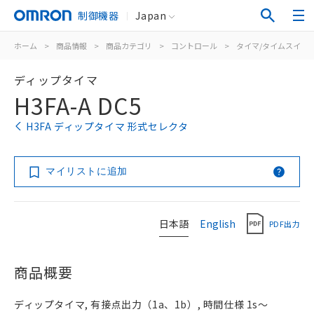
制御機器
Japan
ホーム
>
商品情報
>
商品カテゴリ
>
コントロール
>
タイマ/タイムスイッ
ディップタイマ
H3FA-A DC5
H3FA ディップタイマ 形式セレクタ
マイリストに追加
日本語
English
PDF出力
商品概要
ディップタイマ, 有接点出力（1a、1b）, 時間仕様 1s～