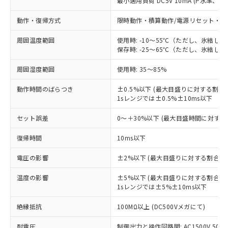
最小適用負荷 DC5V 10mA (P水準、参
動作・復帰方式
限時動作・積算動作/電源リセット・外
周囲温度範囲
使用時: -10～55℃（ただし、氷結し
保存時: -25～65℃（ただし、氷結し
周囲湿度範囲
使用時: 35～85%
動作時間のばらつき
±0.5%以下 (最大目盛りに対する割合)
※1 対応状況
1sレンジでは±0.5%±10ms以下
対応済み：EU RoHS指令（10物質）の
セット誤差
0～＋30%以下 (最大目盛時間に対する
非含有に対応した製品が提供可能な商品で
す。
復帰時間
10ms以下
対応予定：EU RoHS指令（10物質）の非含
ご利用条件
電圧の影響
±2%以下 (最大目盛りに対する割合)
有に対応した製品に切り替える予定のある
商品です。
温度の影響
±5%以下 (最大目盛りに対する割合)
対応予定なし：EU RoHS指令（10物質）の
1sレンジでは±5%±10ms以下
以下の条件をお読みいただき、同意のうえ
非含有に非対応の商品で、対応品を出す予
ご利用ください。
定はありません。
絶縁抵抗
100MΩ以上 (DC500Vメガにて)
調査・確認中：EU RoHS指令（10物質）の
本サービスは、当社制御機器事業取扱
※1 中国RoHS○×表
非含有の対応状況を調査中または確認中の
耐電圧
制御出力と操作回路間: AC1500V 50/60