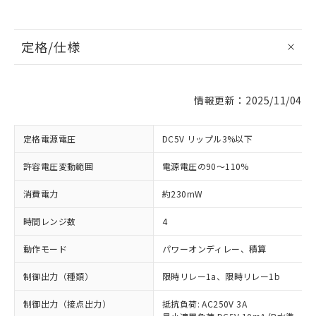
定格/仕様
情報更新：2025/11/04
定格電源電圧
DC5V リップル3%以下
許容電圧変動範囲
電源電圧の90～110%
消費電力
約230mW
時間レンジ数
4
動作モード
パワーオンディレー、積算
制御出力（種類）
限時リレー1a、限時リレー1b
制御出力（接点出力）
抵抗負荷: AC250V 3A