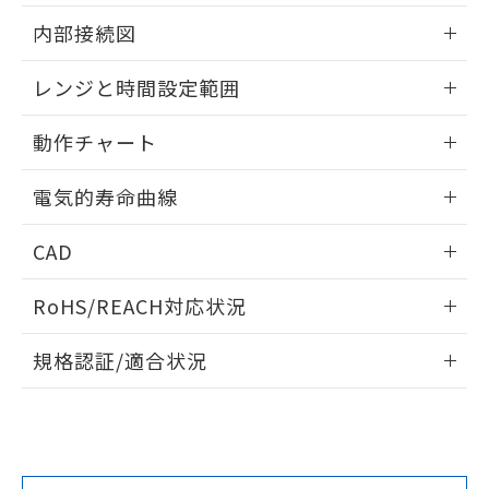
部品在庫の切り替え状況などにより、予定
「10」：通常の使用状況下において有害物
販売先および販売に係わる関係者が違
マイパーツ機能（部品リスト作成サー
情報更新：2025/11/04
空
受注生産機種、また在庫状況の
月が前後することがあります。
質が外部に漏えいし、環境に深刻な影響を
内部接続図
法に輸出するおそれがある場合は、取
ビス）をご利用いただくには、I-Web
白
情報を公開していない機種
及ぼさない年数を意味します。
り引きをいたしません。
メンバーズにご登録されている必要が
外形図
情報更新：2025/11/04
「－」：未確認です。当社販売部門へお問
レンジと時間設定範囲
あります。
い合わせください。
お客様が当ウェブサイト上で当社にご
※3 非含有証明書ダウンロード
内部接続図
情報更新：2025/11/04
登録された部品リストについて、当社
動作チャート
および当社の共同利用者が、当社の製
下記の非含有証明書をダウンロードするこ
レンジと時間設定範囲
品・サービスに関するお客様との取
情報更新：2025/11/04
とができます。
電気的寿命曲線
合意する
キャンセル
引・商談に必要な範囲で利用すること
をご了承ください。
動作チャート
情報更新：2025/11/04
EU RoHS指令（10物質）の非含有証明書
※当社の共同利用者とは、
"個人情報
CAD
51物質の非含有証明書（当社基準）
の共同利用に関して"
の「1.共同利
※本証明書は発行日時点で非含有を証明す
電気的寿命曲線
ログイン/会員登録いただくと、CADデータをダウンロー
用者の範囲」に記載されている法人を
RoHS/REACH対応状況
るもので、過去に遡って非含有を証明する
ドすることができます。
指します。
ものではありません。
情報更新：2026/7/29
また、RoHS指令のフタル酸エステル類４
規格認証/適合状況
物質の対応では、対応完了までの期間は出
ログイン/会員登録
EU RoHS
注意事項・凡例
荷製品に未対応品が混在することから備考
UL認証
CSA認証
CEマーキング
欄に対応日を記載しておりました。
既に当社にて対応品への在庫切替を完了
Yes
Yes
N/A
対応状況
対応予定月
していることから、特段のことがない限
※1
※2
ダウンロードデータをご利用いただく前に、以下を必ずお読
り、2022年1月12日より割愛しておりま