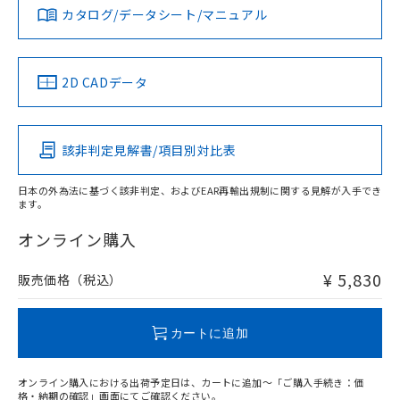
みください。
カタログ/データシート/マニュアル
対応済み
す。
ソフトウェアの使用条件
LR型式承認
DNV型式承認
BV型式承認
KR型式承
（イギリス
（ノルウェー
（フランス
（韓国
船舶規格）
船舶規格）
船舶規格）
船舶規格
中国 RoHS
注意事項・凡例
2D CADデータ
No
No
No
No
中国 RoHS表
※1 ※2
該非判定見解書/項目別対比表
この製品の規格認証/適合状況ページへ
Pb
Hg
Cd
Cr(VI)
その他の認証はこちらのページからご検索ください
日本の外為法に基づく該非判定、およびEAR再輸出規制に関する見解が入手でき
ます。
X
O
O
O
オンライン購入
¥ 5,830
販売価格（税込）
"対応済み"や非含有の記載がされた商品であっても、流通
在庫等で未対応品が混在する可能性があります。
非含有品が必要な際は、弊社営業部門もしくは販売店へお
カートに追加
問い合わせください。
オンライン購入における出荷予定日は、カートに追加～「ご購入手続き：価
この製品のRoHS/REACH対応状況ページへ
格・納期の確認」画面にてご確認ください。