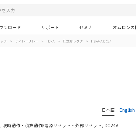
ウンロード
サポート
セミナ
オムロンの
イッチ
>
ディレーリレー
>
H3FA
>
形式セレクタ
>
H3FA-A DC24
日本語
English
in, 限時動作・積算動作/電源リセット・外部リセット, DC24V