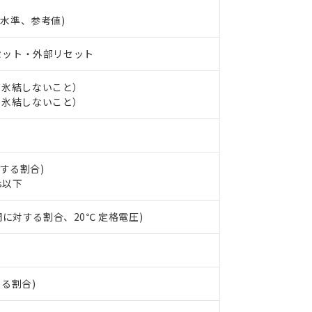
(P水準、参考値)
セット・外部リセット
し、氷結しないこと）
 RoHS指令（10物質）の非含有に対応した製品が提供可能な商品です
し、氷結しないこと）
oHS指令（10物質）の非含有に対応した製品に切り替える予定のある
 RoHS指令（10物質）の非含有に非対応の商品で、対応品を出す予
 RoHS指令（10物質）の非含有の対応状況を調査中または確認中の
ンス料など無形物で、有害物質有無と関係のない商品です。
○×表
より、非含有部品としていたものが、含有品と判明した場合などやむ
対する割合)
s以下
みいただき、同意のうえご利用ください。
材料含有率が中国RoHSの基準値以下であることを示します。
材料含有率が中国RoHSの基準値を超えていることを示します。
、当社制御機器事業取扱商品の当社在庫状況および標準価格(税抜)
ら貴社製品のうち、外国為替および外国貿易法に定める商品（以下｢
質）：
間に対する割合、20℃ 定格電圧)
す。当社販売部門へお問い合わせください。
 水銀(Hg) 1000ppm以下、 カドミウム(Cd) 100ppm以下、
たは国外への提供する場合は、日本国政府の輸出許可(または役務取
000ppm以下、ポリ臭化ビフェニル類(PBB) 1000ppm以下、ポリ臭化ジフェニルエーテル類(P
事業取扱商品の中には、本サービスの対象外となる商品もあること
手続きをとります。
キシル) (DEHP)(別名：DOP) 1000ppm以下、フタル酸ブチルベンジル（BBP） 100
(GB/T26572)：
以下、フタル酸ジイソブチル (DIBP) 1000ppm以下
び標準価格照会結果は、記載している更新日時点での社内データに
物を破棄する場合は、完全に破砕するなど、違法に輸出されないよ
(水銀) : 1000ppm、 Cd(カドミウム) : 100ppm、
業用監視および制御機器に対する適用除外項目は除く。
覧された時点での実際の在庫および標準価格とは異なる場合がある
1000ppm、 PBBs(ポリ臭化ビフェニル類) : 1000ppm、 PBDEs(ポリ臭化ジフェニルエーテル類
物質については閾値を超える意図的な使用がないことを確認しています。
上の在庫あり
 1000ppm、 DIBP(フタル酸ジイソブチル) : 1000ppm、 BBP(フタル酸ブチルベンジル) :
する割合)
品を、核兵器、ミサイル、化学兵器、生物兵器またはその他武器並
チルヘキシル)) : 1000ppm
況および標準価格はお客様のお取引先、またはお客様担当のオムロ
用いたしません。