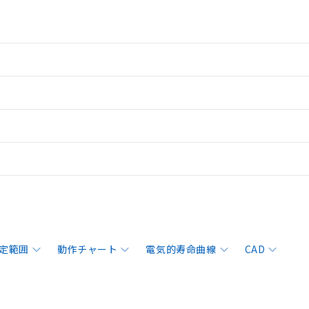
定範囲
動作チャート
電気的寿命曲線
CAD