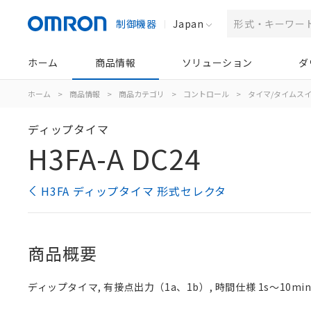
制御機器
Japan
ホーム
商品情報
ソリューション
ダ
ホーム
>
商品情報
>
商品カテゴリ
>
コントロール
>
タイマ/タイムス
ディップタイマ
H3FA-A DC24
H3FA ディップタイマ 形式セレクタ
商品概要
ディップタイマ, 有接点出力（1a、1b）, 時間仕様 1s～10m