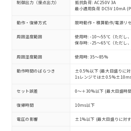
制御出力（接点出力）
抵抗負荷: AC250V 3A
最小適用負荷 DC5V 10mA 
動作・復帰方式
限時動作・積算動作/電源リ
※1 対応状況
周囲温度範囲
使用時: -10～55℃（ただ
対応済み：EU
保存時: -25～65℃（ただ
対応予定：EU R
対応予定なし：EU
周囲湿度範囲
使用時: 35～85%
調査・確認中：EU
ご利用条件
非該当品：ライセ
※1 中国RoHS
仕入先様の事情に
動作時間のばらつき
±0.5%以下 (最大目盛りに
があります。
1sレンジでは±0.5%±10m
以下の条件をお読
「○」：最大均質
「×」：最大均質
本サービスは
当社は、これ
*EU RoHS指令（10物
セット誤差
0～＋30%以下 (最大目盛時
「－」：未確認で
鉛(Pb) 1000ppm以下、
くものです。
う）を輸出ま
記
説明
六価クロム(Cr(Ⅵ)) 1
当社制御機器
などの必要な
フタル酸ビス(2-エチルヘ
号
復帰時間
10ms以下
*中国RoHS10物質の基準値 
ル（DBP） 1000ppm
在庫状況およ
当社は規制貨
Pb(鉛) :1000ppm、 Hg
但し、RoHS指令で産
のであり、閲
ます。
Cr(Ⅵ)(六価クロム) : 
フタル酸エステル類の４
○
一定数以
DBP(フタル酸ジブチル) :
電圧の影響
±1%以下 (最大目盛りに対
い。
当社は貴社製
DEHP(フタル酸ビス(2-エ
正式な納期状
置等に一切使