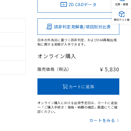
2D CADデータ
在庫・価格
無料テスト機
該非判定見解書/項目別対比表
日本の外為法に基づく該非判定、およびEAR再輸出規
制に関する見解が入手できます。
オンライン購入
¥ 5,830
販売価格（税込）
カートに追加
オンライン購入における出荷予定日は、カートに追加
～「ご購入手続き：価格・納期の確認」画面にてご確
認ください。
カートをみる