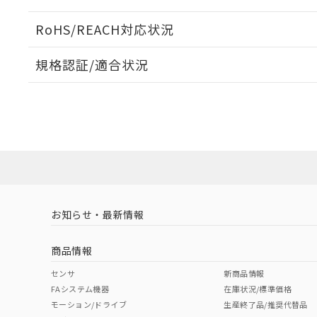
電気的寿命曲線
ログイン/会員登録いただくと、CADデータをダウンロ
RoHS/REACH対応状況
規格認証/適合状況
EU RoHS
注意事項・凡例
UL認証
CSA認証
CEマーキング
ダウンロードデータをご利用いただく前に、以下を必ずお読
Yes
Yes
N/A
対応状況
対応予定月
※1
※2
ソフトウェアの使用条件
対応済み
LR型式承認
DNV型式承認
BV型式承認
KR
（イギリス
（ノルウェー
（フランス
（
お知らせ・最新情報
中国 RoHS
注意事項・凡例
船舶規格）
船舶規格）
船舶規格）
船
商品情報
No
No
No
No
中国 RoHS表
※1 ※2
センサ
新商品情報
FAシステム機器
在庫状況/標準価格
Pb
Hg
Cd
Cr(V
モーション/ドライブ
生産終了品/推奨代替品