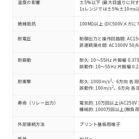
当社販売員に
※2 対応予定月
△
一定数に
当社は、貴社
温度の影響
±5%以下 (最大目盛りに対
オムロン制御
また当社は、
1sレンジでは±5%±10ms
※2 環境保護使
在庫状況およ
部品在庫の切り替
たしません。
－
在庫なし
す。
「ｅ」：有害物質
機器販売
絶縁抵抗
100MΩ以上 (DC500Vメガに
マイパーツ機
「10」：通常の
ている必要が
味します。
空
受注生産
耐電圧
制御出力と操作回路間: AC1500V
お客様が当ウ
※3 非含有証明
「－」：未確認で
白
非連続接点間: AC1000V 50/6
が、当社の製
さい。
下記の非含有証明
※当社の共同
耐振動
耐久: 10～55Hz 片振幅 0.3
いる法人を指
誤動作: 10～55Hz 片振幅 0.
EU RoHS指令（
51物質の非含有証
※本証明書は発行
2
耐衝撃
耐久: 1000m/s
、6方向 各3
また、RoHS指
2
誤動作: 100m/s
、6方向 各
混在することから
既に当社にて対応
寿命（リレー出力）
電気的: 10万回以上(AC250
り割愛しておりま
機械的: 1000万回以上(無負
外部接続方法
プリント基板用端子