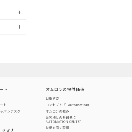
2026/7/29
ート
オムロンの提供価値
目指す姿
ポート
コンセプト「i-Automation!」
ジャパンデスク
オムロンの強み
お客様との共創拠点
AUTOMATION CENTER
DIBP
BBP
DEHP
環境保護
技術を磨く現場
・セミナ
状況ページへ