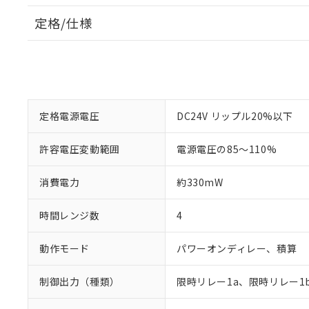
定格/仕様
定格電源電圧
DC24V リップル20%以下
許容電圧変動範囲
電源電圧の85～110%
消費電力
約330mW
時間レンジ数
4
動作モード
パワーオンディレー、積算
制御出力（種類）
限時リレー1a、限時リレー1