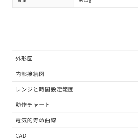
質量
約15g
外形図
内部接続図
外形図
レンジと時間設定範囲
内部接続図
動作チャート
レンジと時間設定範囲
電気的寿命曲線
動作チャート
CAD