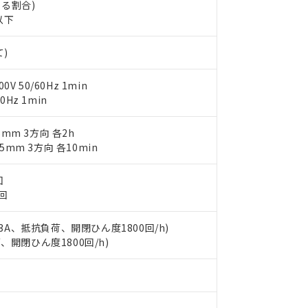
ご相談ください。
は満たないが在庫あり
製品を第三者に販売する場合は、上記1、2および3の内容を当該第
する割合)
機器販売店や当社販売拠点は「
販売ネットワーク
」をご確認くだ
販売先および販売に係わる関係者が違法に輸出するおそれがある場
以下
用期限
び標準価格結果を当社の事前の承諾なく第三者に漏洩または開示し
え状況などにより、予定月が前後することがあります。
(最新の在庫状況については、お客様のお取引先、またはお客様担当
（10物質）のすべてが基準値以下であることを示します。
店・当社販売員にご確認ください)
て)
能（部品リスト作成サービス）をご利用いただくには、I-Webメン
使用状況下において有害物質が外部に漏えいし、環境に深刻な影響を
あります。
機種、また在庫状況の情報を公開していない機種
 50/60Hz 1min
ェブサイト上で当社にご登録された部品リストについて、当社およ
書ダウンロード
す。当社販売部門へお問い合わせください。
0Hz 1min
品・サービスに関するお客様との取引・商談に必要な範囲で利用す
合意する
キャンセル
書をダウンロードすることができます。
利用者とは、
"個人情報の共同利用に関して"
の「1.共同利用者の
75mm 3方向 各2h
します。
25mm 3方向 各10min
10物質）の非含有証明書
明書（当社基準）
日時点で非含有を証明するもので、過去に遡って非含有を証明するも
回
令のフタル酸エステル類４物質の対応では、対応完了までの期間は出
3回
備考欄に対応日を記載しておりました。
品への在庫切替を完了していることから、特段のことがない限り、20
V 3A、抵抗負荷、開閉ひん度1800回/h)
す。
荷、開閉ひん度1800回/h)