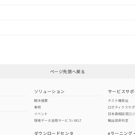
ードすることができます。
情報更新：
ログイン/会員登録
CCC認証
電波法
みください。
No
N/A
非含有証明書
※3
ページ先頭へ戻る
ダウンロードはこちら
型式承認
NK型式承認
ABS型式承認
韓国
（日本
（アメリカ
ソリューション
サービスサポ
舶規格）
船舶規格）
船舶規格）
解決提案
テスト機貸出
事例
ロボティクスサ
No
No
イベント
日本語相談窓口
現場データ活用サービスi-BELT
輸出該非判定
I)
PBBs
PBDEs
DBP
ダウンロードセンタ
eラーニング
この製品の規格認証/適合