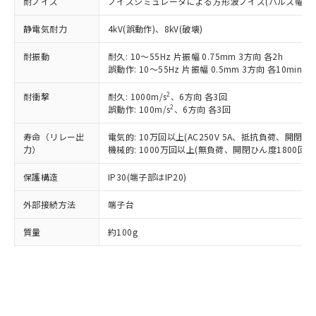
耐ノイズ
ノイズシミュレータによる方形波ノイズ(パルス幅 100ns/
国政府の輸出許可(または役務取引許
号
覧された時点での実際の在庫および標
ミウム(Cd) 100ppm以下、
Pb(鉛) :1000ppm、 Hg(水銀) : 1000ppm、 Cd(カドミウ
可)を取得するなどの必要な手続きを
六価クロム(Cr(Ⅵ)) 1000ppm以下、ポリ臭化ビフェニル
ム) : 100ppm、
準価格とは異なる場合があることをご
静電気耐力
類(PBB) 1000ppm以下、ポリ臭化ジフェニルエーテル類
4kV(誤動作)、8kV(破壊)
Cr(Ⅵ)(六価クロム) : 1000ppm、 PBBs(ポリ臭化ビフェ
とります。
了承ください。
(PBDE) 1000ppm以下、フタル酸ビス(2-エチルヘキシ
○
一定数以上の在庫あり
ニル類) : 1000ppm、 PBDEs(ポリ臭化ジフェニルエーテ
当社は規制貨物を破棄する場合は、完
ル) (DEHP)(別名：DOP) 1000ppm以下、フタル酸ブチ
正式な納期状況および標準価格はお客
ル類) : 1000ppm、
耐振動
耐久: 10～55Hz 片振幅 0.75mm 3方向 各2h
ルベンジル（BBP） 1000ppm以下、フタル酸ジブチル
全に破砕するなど、違法に輸出されな
DBP(フタル酸ジブチル) : 1000ppm、 DIBP(フタル酸ジ
様のお取引先、またはお客様担当のオ
誤動作: 10～55Hz 片振幅 0.5mm 3方向 各10min
（DBP） 1000ppm以下、フタル酸ジイソブチル
イソブチル) : 1000ppm、 BBP(フタル酸ブチルベンジ
△
一定数には満たないが在庫あり
いよう必要な手段を講じます。
ムロン制御機器販売店・当社販売員に
(DIBP) 1000ppm以下
ル) : 1000ppm、
当社は貴社製品を、核兵器、ミサイ
但し、RoHS指令で産業用監視および制御機器に対する
DEHP(フタル酸ビス(2-エチルヘキシル)) : 1000ppm
ご相談ください。
2
耐衝撃
耐久: 1000m/s
、6方向 各3回
適用除外項目は除く。
ル、化学兵器、生物兵器またはその他
－
在庫なし(最新の在庫状況につ
2
誤動作: 100m/s
、6方向 各3回
オムロン制御機器販売店や当社販売拠
フタル酸エステル類の４物質については閾値を超える意
武器並びにこれらの製造装置等に一切
いては、お客様のお取引先、ま
図的な使用がないことを確認しています。
点は「
販売ネットワーク
」をご確認
※2 環境保護使用期限
使用いたしません。
寿命（リレー出
電気的: 10万回以上(AC250V 5A、抵抗負荷、開閉ひん
たはお客様担当のオムロン制御
ください。
力）
機械的: 1000万回以上(無負荷、開閉ひん度1800回/h
当社は、貴社製品を第三者に販売する
機器販売店・当社販売員にご確
在庫状況および標準価格結果を当社の
※2 対応予定月
「ｅ」：有害物質（10物質）のすべてが基
場合は、上記1、2および3の内容を当
認ください)
事前の承諾なく第三者に漏洩または開
保護構造
IP30(端子部はIP20)
準値以下であることを示します。
該第三者に通知します。また当社は、
示しないようお願いします。
部品在庫の切り替え状況などにより、予定
「10」：通常の使用状況下において有害物
販売先および販売に係わる関係者が違
マイパーツ機能（部品リスト作成サー
空
受注生産機種、また在庫状況の
外部接続方法
端子台
月が前後することがあります。
質が外部に漏えいし、環境に深刻な影響を
法に輸出するおそれがある場合は、取
ビス）をご利用いただくには、I-Web
白
情報を公開していない機種
及ぼさない年数を意味します。
り引きをいたしません。
メンバーズにご登録されている必要が
質量
約100g
「－」：未確認です。当社販売部門へお問
あります。
い合わせください。
お客様が当ウェブサイト上で当社にご
※3 非含有証明書ダウンロード
登録された部品リストについて、当社
および当社の共同利用者が、当社の製
下記の非含有証明書をダウンロードするこ
品・サービスに関するお客様との取
とができます。