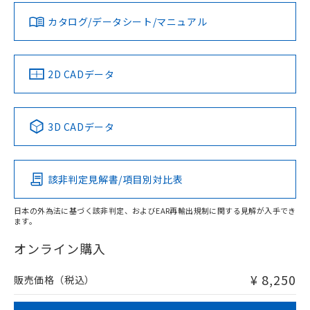
ダウンロードデータをご利用いただく前に、以下を必ずお読
みください。
カタログ/データシート/マニュアル
対応済み
ソフトウェアの使用条件
LR型式承認
DNV型式承認
BV型式承認
KR型式承
（イギリス
（ノルウェー
（フランス
（韓国
船舶規格）
船舶規格）
船舶規格）
船舶規格
中国 RoHS
注意事項・凡例
2D CADデータ
Yes
No
No
No
中国 RoHS表
※1 ※2
3D CADデータ
この製品の規格認証/適合状況ページへ
Pb
Hg
Cd
Cr(VI)
その他の認証はこちらのページからご検索ください
該非判定見解書/項目別対比表
X
O
O
O
日本の外為法に基づく該非判定、およびEAR再輸出規制に関する見解が入手でき
ます。
"対応済み"や非含有の記載がされた商品であっても、流通
在庫等で未対応品が混在する可能性があります。
オンライン購入
非含有品が必要な際は、弊社営業部門もしくは販売店へお
問い合わせください。
¥ 8,250
販売価格（税込）