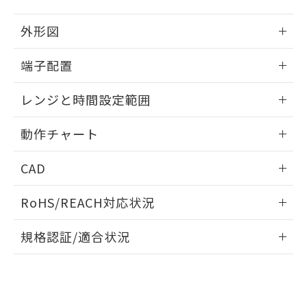
合意する
キャンセル
引・商談に必要な範囲で利用すること
をご了承ください。
EU RoHS指令（10物質）の非含有証明書
外形図
※当社の共同利用者とは、
"個人情報
51物質の非含有証明書（当社基準）
の共同利用に関して"
の「1.共同利
※本証明書は発行日時点で非含有を証明す
情報更新：2024/12/23
用者の範囲」に記載されている法人を
端子配置
るもので、過去に遡って非含有を証明する
指します。
ものではありません。
外形図
情報更新：2024/12/23
レンジと時間設定範囲
また、RoHS指令のフタル酸エステル類４
物質の対応では、対応完了までの期間は出
端子配置
情報更新：2024/12/23
荷製品に未対応品が混在することから備考
動作チャート
欄に対応日を記載しておりました。
レンジと時間設定範囲
既に当社にて対応品への在庫切替を完了
情報更新：2024/12/23
CAD
していることから、特段のことがない限
り、2022年1月12日より割愛しておりま
動作チャート
ログイン/会員登録いただくと、CADデータをダウンロー
す。
RoHS/REACH対応状況
ドすることができます。
情報更新：2026/7/29
規格認証/適合状況
ログイン/会員登録
EU RoHS
注意事項・凡例
UL認証
CSA認証
CEマーキング
Yes
Yes
Yes
対応状況
対応予定月
※1
※2