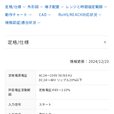
定格/仕様
外形図
端子配置
レンジと時間設定範囲
動作チャート
CAD
RoHS/REACH対応状況
規格認証/適合状況
定格/仕様
情報更新：2024/12/23
定格電源電圧
AC24～230V 50/60 Hz
DC24～48V リップル20%以下
許容電圧変動範
定格電圧の85～110%
囲
入力信号
スタート