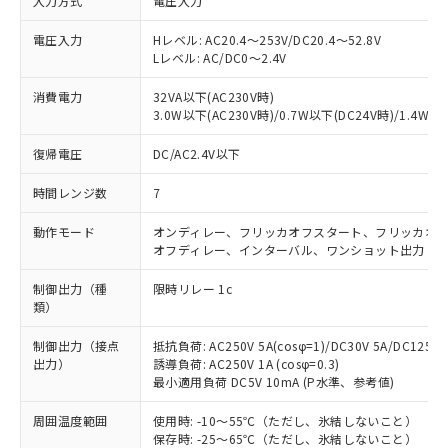
入力方式
電圧入力
電圧入力
Hレベル: AC20.4～253V/DC20.4～52.8V
Lレベル: AC/DC0～2.4V
消費電力
32VA以下(AC230V時)
3.0W以下(AC230V時)/0.7W以下(DC24V時)/1.4W以
復帰電圧
DC/AC2.4V以下
時間レンジ数
7
動作モード
オンディレー、フリッカオフスタート、フリッカオン
オフディレー、インターバル、ワンショット出力
制御出力（種
限時リレー 1c
類）
制御出力（接点
抵抗負荷: AC250V 5A(cosφ=1)/DC30V 5A/DC125V
出力）
誘導負荷: AC250V 1A (cosφ=0.3)
最小適用負荷 DC5V 10mA (P水準、参考値)
周囲温度範囲
使用時: -10～55℃（ただし、氷結しないこと）
保存時: -25～65℃（ただし、氷結しないこと）