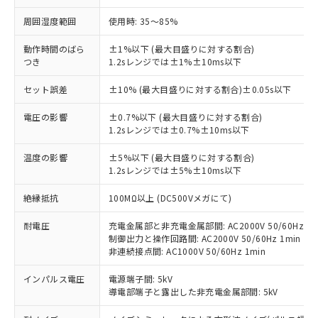
※1 対応状況
周囲湿度範囲
使用時: 35～85%
対応済み：EU RoHS指令（10物質）の
動作時間のばら
±1%以下 (最大目盛りに対する割合)
非含有に対応した製品が提供可能な商品で
つき
1.2sレンジでは±1%±10ms以下
す。
対応予定：EU RoHS指令（10物質）の非含
セット誤差
ご利用条件
±10% (最大目盛りに対する割合)±0.05s以下
有に対応した製品に切り替える予定のある
商品です。
電圧の影響
±0.7%以下 (最大目盛りに対する割合)
対応予定なし：EU RoHS指令（10物質）の
1.2sレンジでは±0.7%±10ms以下
以下の条件をお読みいただき、同意のうえ
非含有に非対応の商品で、対応品を出す予
ご利用ください。
定はありません。
温度の影響
±5%以下 (最大目盛りに対する割合)
調査・確認中：EU RoHS指令（10物質）の
1.2sレンジでは±5%±10ms以下
本サービスは、当社制御機器事業取扱
※1 中国RoHS○×表
非含有の対応状況を調査中または確認中の
商品の当社在庫状況および標準価格
絶縁抵抗
100MΩ以上 (DC500Vメガにて)
商品です。
(税抜)を提供させていただくもので
「○」：最大均質材料含有率が中国RoHSの
非該当品：ライセンス料など無形物で、有
す。
耐電圧
充電金属部と非充電金属部間: AC2000V 50/60Hz 1m
基準値以下であることを示します。
害物質有無と関係のない商品です。
当社制御機器事業取扱商品の中には、
制御出力と操作回路間: AC2000V 50/60Hz 1min
「×」：最大均質材料含有率が中国RoHSの
仕入先様の事情により、非含有部品として
本サービスの対象外となる商品もある
非連続接点間: AC1000V 50/60Hz 1min
基準値を超えていることを示します。
いたものが、含有品と判明した場合などや
当社は、これら貴社製品のうち、外国
ことをご了承ください。
「－」：未確認です。当社販売部門へお問
むを得ず変更することがあります。
為替および外国貿易法に定める商品
インパルス電圧
電源端子間: 5kV
在庫状況および標準価格照会結果は、
い合わせください。
（以下｢規制貨物等」という）を輸出
導電部端子と露出した非充電金属部間: 5kV
記載している更新日時点での社内デー
*EU RoHS指令（10物質）：
または国外への提供する場合は、日本
記
タに基づき作成されるものであり、閲
説明
鉛(Pb) 1000ppm以下、 水銀(Hg) 1000ppm以下、 カド
*中国RoHS10物質の基準値 (GB/T26572)：