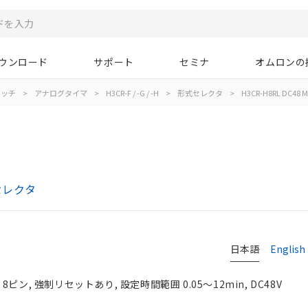
ウンロード
サポート
セミナ
オムロンの
イッチ
>
アナログタイマ
>
H3CR-F / -G / -H
>
形式セレクタ
>
H3CR-H8RL DC48 M
式セレクタ
日本語
English
ピン, 強制リセットあり, 設定時間範囲 0.05～12min, DC48V