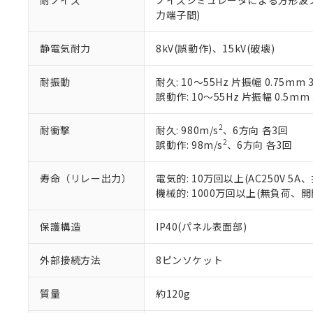
耐ノイズ
ノイズシミュレータによる方形波ノイズ(
※当社の共同
力端子間)
いる法人を指
EU RoHS指令（
51物質の非含有証
※本証明書は発行
静電気耐力
8kV(誤動作)、15kV(破壊)
また、RoHS指
混在することから
耐振動
耐久: 10～55Hz 片振幅 0.75mm 
既に当社にて対応
誤動作: 10～55Hz 片振幅 0.5mm
り割愛しておりま
2
耐衝撃
耐久: 980m/s
、6方向 各3回
2
誤動作: 98m/s
、6方向 各3回
寿命（リレー出力）
電気的: 10万回以上(AC250V 5
機械的: 1000万回以上(無負荷、開
保護構造
IP40(パネル表面部)
外部接続方法
8ピンソケット
質量
約120g