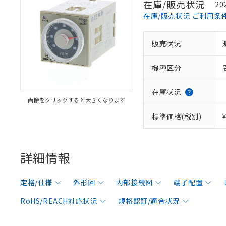
在庫/販売状況
20
在庫/販売状況 ご利用条
販売状況
機種区分
在庫状況
画像をクリックすると大きくなります
標準価格(税別)
詳細情報
定格/仕様
外形図
内部接続図
端子配置
RoHS/REACH対応状況
規格認証/適合状況