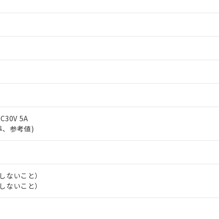
C30V 5A
水準、参考値)
結しないこと）
結しないこと）
 RoHS指令（10物質）の非含有に対応した製品が提供可能な商品です
oHS指令（10物質）の非含有に対応した製品に切り替える予定のある
 RoHS指令（10物質）の非含有に非対応の商品で、対応品を出す予