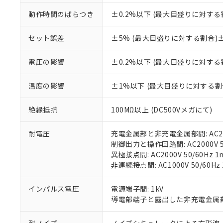
調査・確認中：EU
ご利用条件
動作時間のばらつき
±0.2%以下 (最大目盛りに対する
非該当品：ライセ
※1 中国RoHS
仕入先様の事情に
があります。
セット誤差
±5% (最大目盛りに対する割合)±
以下の条件をお読
「○」：最大均質
「×」：最大均質
本サービスは
当社は、これ
*EU RoHS指令（10物
電圧の影響
±0.2%以下 (最大目盛りに対する
「－」：未確認で
鉛(Pb) 1000ppm以下、
くものです。
う）を輸出ま
記
説明
六価クロム(Cr(Ⅵ)) 1
当社制御機器
などの必要な
フタル酸ビス(2-エチルヘ
号
温度の影響
±1%以下 (最大目盛りに対する割
*中国RoHS10物質の基準値 
ル（DBP） 1000ppm
在庫状況およ
当社は規制貨
Pb(鉛) :1000ppm、 Hg
但し、RoHS指令で産
のであり、閲
ます。
Cr(Ⅵ)(六価クロム) : 
フタル酸エステル類の４
○
一定数以
DBP(フタル酸ジブチル) :
い。
絶縁抵抗
100MΩ以上 (DC500Vメガにて)
当社は貴社製
DEHP(フタル酸ビス(2-エ
正式な納期状
置等に一切使
当社販売員に
※2 対応予定月
△
一定数に
当社は、貴社
耐電圧
充電金属部と非充電金属部間: AC2000
オムロン制御
また当社は、
※2 環境保護使
制御出力と操作回路間: AC2000V 50
在庫状況およ
部品在庫の切り替
たしません。
異極接点間: AC2000V 50/60Hz 1
－
在庫なし
す。
「ｅ」：有害物質
非連続接点間: AC1000V 50/60Hz 
機器販売
マイパーツ機
「10」：通常の
ている必要が
味します。
インパルス電圧
電源端子間: 1kV
空
受注生産
お客様が当ウ
※3 非含有証明
「－」：未確認で
導電部端子と露出した非充電金属部間:
白
が、当社の製
さい。
下記の非含有証明