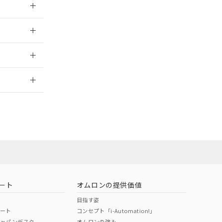
024/12/23
2026/7/29
ート
オムロンの提供価値
目指す姿
ポート
コンセプト「i-Automation!」
ジャパンデスク
オムロンの強み