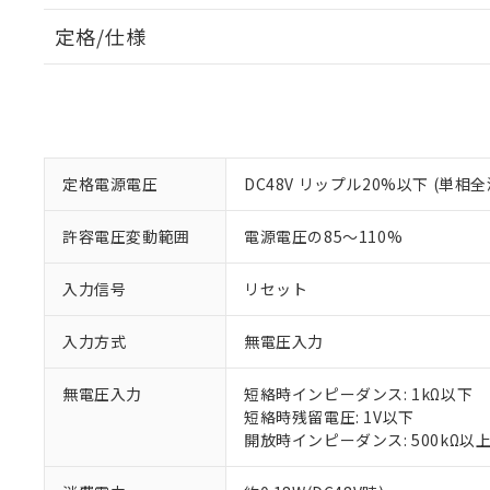
定格/仕様
定格電源電圧
DC48V リップル20%以下 (単
許容電圧変動範囲
電源電圧の85～110%
入力信号
リセット
入力方式
無電圧入力
無電圧入力
短絡時インピーダンス: 1kΩ以下
短絡時残留電圧: 1V以下
開放時インピーダンス: 500kΩ以