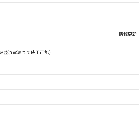
情報更新：2
相全波整流電源まで使用可能)
上