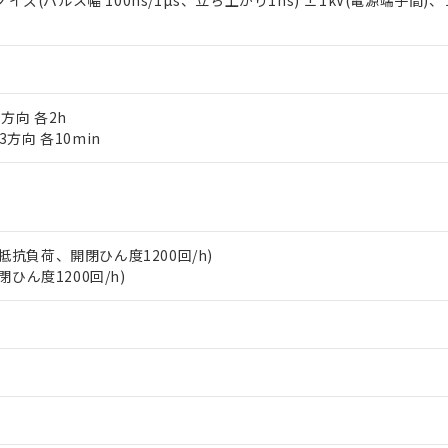
パルス幅 100ns/1µs、立ち上がり1ns) ±1kV(電源端子間)、±
利用者とは、
"個人情報の共同利用に関して"
の「1.共同利用者の
します。
10物質）の非含有証明書
明書（当社基準）
日時点で非含有を証明するもので、過去に遡って非含有を証明するも
令のフタル酸エステル類４物質の対応では、対応完了までの期間は出
備考欄に対応日を記載しておりました。
3方向 各2h
品への在庫切替を完了していることから、特段のことがない限り、20
 3方向 各10min
す。
A、抵抗負荷、開閉ひん度1200回/h)
閉ひん度1200回/h)