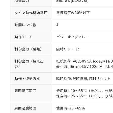
消費電力
約0.18W(DC48V時)
タイマ動作開始電圧
電源電圧の30%以下
時間レンジ数
4
動作モード
パワーオフディレー
制御出力（種類）
限時リレー 1c
制御出力（接点出
抵抗負荷: AC250V 5A (cosφ=1)/D
力）
最小適用負荷 DC5V 100mA (P
動作・復帰方式
瞬時動作/限時復帰/強制リセット
※1 対応状況
周囲温度範囲
使用時: -10～55℃（ただし、氷
保存時: -25～65℃（ただし、氷
対応済み：EU
対応予定：EU R
周囲湿度範囲
使用時: 35～85%
対応予定なし：EU