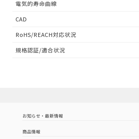
電気的寿命曲線
動作チャート
CAD
電気的寿命曲線
ログイン/会員登録いただくと、CADデータをダウンロ
RoHS/REACH対応状況
規格認証/適合状況
EU RoHS
注意事項・凡例
UL認証
CSA認証
CEマーキング
ダウンロードデータをご利用いただく前に、以下を必ずお読
Yes
Yes
Yes
対応状況
対応予定月
※1
※2
ソフトウェアの使用条件
対応済み
LR型式承認
DNV型式承認
BV型式承認
KR
（イギリス
（ノルウェー
（フランス
（
お知らせ・最新情報
中国 RoHS
注意事項・凡例
船舶規格）
船舶規格）
船舶規格）
船
商品情報
Yes
No
No
No