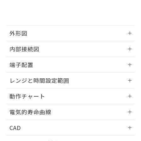
お客様が当ウェブサイト上で当社にご
※3 非含有証明書ダウンロード
登録された部品リストについて、当社
および当社の共同利用者が、当社の製
下記の非含有証明書をダウンロードするこ
品・サービスに関するお客様との取
とができます。
合意する
キャンセル
引・商談に必要な範囲で利用すること
外形図
をご了承ください。
EU RoHS指令（10物質）の非含有証明書
※当社の共同利用者とは、
"個人情報
51物質の非含有証明書（当社基準）
情報更新：2024/12/23
の共同利用に関して"
の「1.共同利
内部接続図
※本証明書は発行日時点で非含有を証明す
用者の範囲」に記載されている法人を
るもので、過去に遡って非含有を証明する
外形図
指します。
情報更新：2024/12/23
端子配置
ものではありません。
また、RoHS指令のフタル酸エステル類４
内部接続図
情報更新：2024/12/23
物質の対応では、対応完了までの期間は出
レンジと時間設定範囲
荷製品に未対応品が混在することから備考
端子配置
欄に対応日を記載しておりました。
情報更新：2024/12/23
動作チャート
既に当社にて対応品への在庫切替を完了
していることから、特段のことがない限
レンジと時間設定範囲
情報更新：2024/12/23
り、2022年1月12日より割愛しておりま
電気的寿命曲線
す。
動作チャート
情報更新：2024/12/23
CAD
電気的寿命曲線
ログイン/会員登録いただくと、CADデータをダウンロー