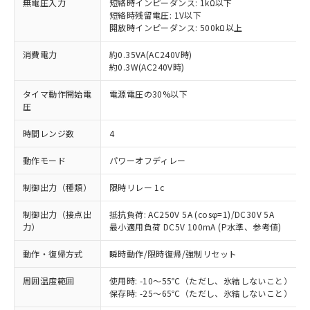
無電圧入力
短絡時インピーダンス: 1kΩ以下
短絡時残留電圧: 1V以下
開放時インピーダンス: 500kΩ以上
消費電力
約0.35VA(AC240V時)
約0.3W(AC240V時)
タイマ動作開始電
電源電圧の30%以下
圧
時間レンジ数
4
動作モード
パワーオフディレー
制御出力（種類）
限時リレー 1c
制御出力（接点出
抵抗負荷: AC250V 5A (cosφ=1)/DC30V 5A
力）
最小適用負荷 DC5V 100mA (P水準、参考値)
動作・復帰方式
瞬時動作/限時復帰/強制リセット
周囲温度範囲
使用時: -10～55℃（ただし、氷結しないこと）
保存時: -25～65℃（ただし、氷結しないこと）