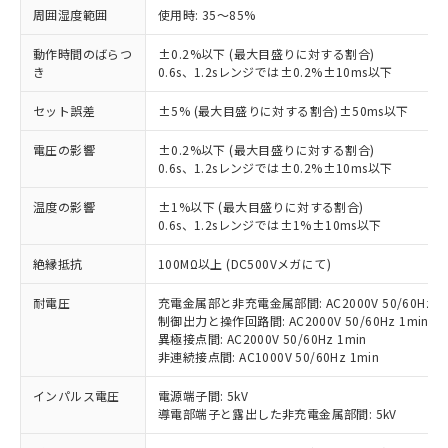
周囲湿度範囲
使用時: 35～85%
動作時間のばらつ
±0.2%以下 (最大目盛りに対する割合)
き
0.6s、1.2sレンジでは±0.2%±10ms以下
※1 対応状況
セット誤差
±5% (最大目盛りに対する割合)±50ms以下
対応済み：EU RoHS指令（10物質）の
電圧の影響
非含有に対応した製品が提供可能な商品で
±0.2%以下 (最大目盛りに対する割合)
0.6s、1.2sレンジでは±0.2%±10ms以下
す。
対応予定：EU RoHS指令（10物質）の非含
ご利用条件
温度の影響
±1%以下 (最大目盛りに対する割合)
有に対応した製品に切り替える予定のある
0.6s、1.2sレンジでは±1%±10ms以下
商品です。
対応予定なし：EU RoHS指令（10物質）の
絶縁抵抗
100MΩ以上 (DC500Vメガにて)
以下の条件をお読みいただき、同意のうえ
非含有に非対応の商品で、対応品を出す予
ご利用ください。
定はありません。
耐電圧
充電金属部と非充電金属部間: AC2000V 50/60Hz 1
調査・確認中：EU RoHS指令（10物質）の
制御出力と操作回路間: AC2000V 50/60Hz 1min
本サービスは、当社制御機器事業取扱
※1 中国RoHS○×表
非含有の対応状況を調査中または確認中の
異極接点間: AC2000V 50/60Hz 1min
商品の当社在庫状況および標準価格
非連続接点間: AC1000V 50/60Hz 1min
商品です。
(税抜)を提供させていただくもので
「○」：最大均質材料含有率が中国RoHSの
非該当品：ライセンス料など無形物で、有
す。
インパルス電圧
電源端子間: 5kV
基準値以下であることを示します。
害物質有無と関係のない商品です。
当社制御機器事業取扱商品の中には、
導電部端子と露出した非充電金属部間: 5kV
「×」：最大均質材料含有率が中国RoHSの
仕入先様の事情により、非含有部品として
本サービスの対象外となる商品もある
基準値を超えていることを示します。
いたものが、含有品と判明した場合などや