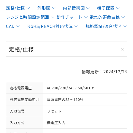
定格/仕様
外形図
内部接続図
端子配置
レンジと時間設定範囲
動作チャート
電気的寿命曲線
CAD
RoHS/REACH対応状況
規格認証/適合状況
定格/仕様
情報更新：2024/12/23
定格電源電圧
AC200/220/240V 50/60 Hz
許容電圧変動範囲
電源電圧の85～110%
入力信号
リセット
入力方式
無電圧入力