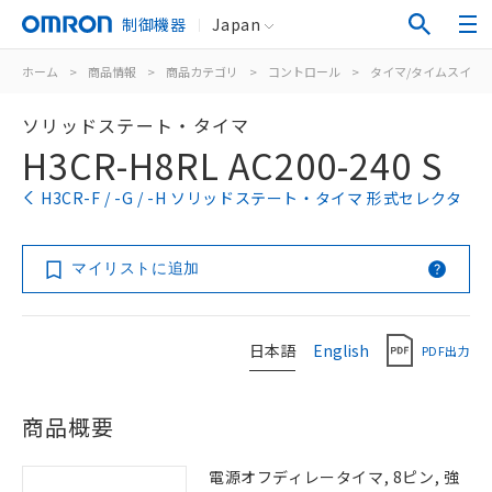
制御機器
Japan
ホーム
>
商品情報
>
商品カテゴリ
>
コントロール
>
タイマ/タイムスイッ
ソリッドステート・タイマ
H3CR-H8RL AC200-240 S
H3CR-F / -G / -H ソリッドステート・タイマ 形式セレクタ
マイリストに追加
日本語
English
PDF出力
商品概要
電源オフディレータイマ, 8ピン, 強