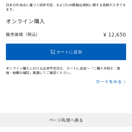
日本の外為法に基づく該非判定、およびEAR再輸出規制に関する見解が入手でき
ます。
"対応済み"や非含有の記載がされた商品であっても、流通
在庫等で未対応品が混在する可能性があります。
オンライン購入
非含有品が必要な際は、弊社営業部門もしくは販売店へお
問い合わせください。
¥ 12,650
販売価格（税込）
この製品のRoHS/REACH対応状況ページへ
カートに追加
オンライン購入における出荷予定日は、カートに追加～「ご購入手続き：価
格・納期の確認」画面にてご確認ください。
カートをみる
ページ先頭へ戻る