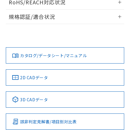
RoHS/REACH対応状況
ドすることができます。
情報更新：2026/7/29
規格認証/適合状況
ログイン/会員登録
EU RoHS
注意事項・凡例
UL認証
CSA認証
CEマーキング
Yes
Yes
Yes
対応状況
対応予定月
※1
※2
ダウンロードデータをご利用いただく前に、以下を必ずお読
みください。
カタログ/データシート/マニュアル
対応済み
ソフトウェアの使用条件
LR型式承認
DNV型式承認
BV型式承認
KR型式承
（イギリス
（ノルウェー
（フランス
（韓国
船舶規格）
船舶規格）
船舶規格）
船舶規格
中国 RoHS
注意事項・凡例
2D CADデータ
Yes
No
No
No
中国 RoHS表
※1 ※2
3D CADデータ
この製品の規格認証/適合状況ページへ
Pb
Hg
Cd
Cr(VI)
その他の認証はこちらのページからご検索ください
該非判定見解書/項目別対比表
X
O
O
O