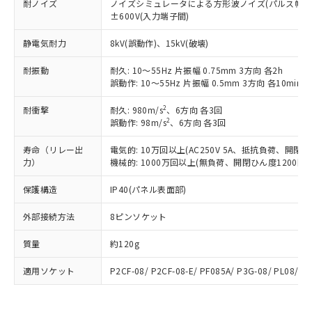
当社は、これら貴社製品のうち、外国
耐ノイズ
ノイズシミュレータによる方形波ノイズ(パルス幅 100ns
ことをご了承ください。
「－」：未確認です。当社販売部門へお問
むを得ず変更することがあります。
為替および外国貿易法に定める商品
±600V(入力端子間)
在庫状況および標準価格照会結果は、
い合わせください。
（以下｢規制貨物等」という）を輸出
記載している更新日時点での社内デー
*EU RoHS指令（10物質）：
静電気耐力
8kV(誤動作)、15kV(破壊)
または国外への提供する場合は、日本
記
タに基づき作成されるものであり、閲
説明
鉛(Pb) 1000ppm以下、 水銀(Hg) 1000ppm以下、 カド
*中国RoHS10物質の基準値 (GB/T26572)：
国政府の輸出許可(または役務取引許
号
覧された時点での実際の在庫および標
ミウム(Cd) 100ppm以下、
Pb(鉛) :1000ppm、 Hg(水銀) : 1000ppm、 Cd(カドミウ
耐振動
耐久: 10～55Hz 片振幅 0.75mm 3方向 各2h
可)を取得するなどの必要な手続きを
六価クロム(Cr(Ⅵ)) 1000ppm以下、ポリ臭化ビフェニル
ム) : 100ppm、
準価格とは異なる場合があることをご
誤動作: 10～55Hz 片振幅 0.5mm 3方向 各10min
類(PBB) 1000ppm以下、ポリ臭化ジフェニルエーテル類
Cr(Ⅵ)(六価クロム) : 1000ppm、 PBBs(ポリ臭化ビフェ
とります。
了承ください。
(PBDE) 1000ppm以下、フタル酸ビス(2-エチルヘキシ
○
一定数以上の在庫あり
ニル類) : 1000ppm、 PBDEs(ポリ臭化ジフェニルエーテ
当社は規制貨物を破棄する場合は、完
ル) (DEHP)(別名：DOP) 1000ppm以下、フタル酸ブチ
正式な納期状況および標準価格はお客
ル類) : 1000ppm、
2
耐衝撃
耐久: 980m/s
、6方向 各3回
ルベンジル（BBP） 1000ppm以下、フタル酸ジブチル
全に破砕するなど、違法に輸出されな
DBP(フタル酸ジブチル) : 1000ppm、 DIBP(フタル酸ジ
様のお取引先、またはお客様担当のオ
2
誤動作: 98m/s
、6方向 各3回
（DBP） 1000ppm以下、フタル酸ジイソブチル
イソブチル) : 1000ppm、 BBP(フタル酸ブチルベンジ
△
一定数には満たないが在庫あり
いよう必要な手段を講じます。
ムロン制御機器販売店・当社販売員に
(DIBP) 1000ppm以下
ル) : 1000ppm、
当社は貴社製品を、核兵器、ミサイ
但し、RoHS指令で産業用監視および制御機器に対する
DEHP(フタル酸ビス(2-エチルヘキシル)) : 1000ppm
寿命（リレー出
電気的: 10万回以上(AC250V 5A、抵抗負荷、開閉ひん
ご相談ください。
適用除外項目は除く。
ル、化学兵器、生物兵器またはその他
力）
機械的: 1000万回以上(無負荷、開閉ひん度1200回/h
－
在庫なし(最新の在庫状況につ
オムロン制御機器販売店や当社販売拠
フタル酸エステル類の４物質については閾値を超える意
武器並びにこれらの製造装置等に一切
いては、お客様のお取引先、ま
図的な使用がないことを確認しています。
点は「
販売ネットワーク
」をご確認
※2 環境保護使用期限
保護構造
IP40(パネル表面部)
使用いたしません。
たはお客様担当のオムロン制御
ください。
当社は、貴社製品を第三者に販売する
機器販売店・当社販売員にご確
在庫状況および標準価格結果を当社の
外部接続方法
※2 対応予定月
8ピンソケット
「ｅ」：有害物質（10物質）のすべてが基
場合は、上記1、2および3の内容を当
認ください)
事前の承諾なく第三者に漏洩または開
準値以下であることを示します。
該第三者に通知します。また当社は、
示しないようお願いします。
質量
約120g
部品在庫の切り替え状況などにより、予定
「10」：通常の使用状況下において有害物
販売先および販売に係わる関係者が違
マイパーツ機能（部品リスト作成サー
空
受注生産機種、また在庫状況の
月が前後することがあります。
質が外部に漏えいし、環境に深刻な影響を
法に輸出するおそれがある場合は、取
ビス）をご利用いただくには、I-Web
白
情報を公開していない機種
適用ソケット
P2CF-08/ P2CF-08-E/ PF085A/ P3G-08/ PL08/ PL
及ぼさない年数を意味します。
り引きをいたしません。
メンバーズにご登録されている必要が
「－」：未確認です。当社販売部門へお問
あります。
い合わせください。