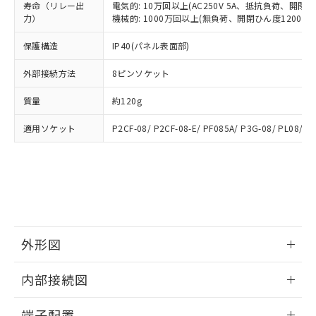
可)を取得するなどの必要な手続きを
六価クロム(Cr(Ⅵ)) 1000ppm以下、ポリ臭化ビフェニル
ム) : 100ppm、
準価格とは異なる場合があることをご
寿命（リレー出
電気的: 10万回以上(AC250V 5A、抵抗負荷、開閉ひん
類(PBB) 1000ppm以下、ポリ臭化ジフェニルエーテル類
Cr(Ⅵ)(六価クロム) : 1000ppm、 PBBs(ポリ臭化ビフェ
とります。
力）
機械的: 1000万回以上(無負荷、開閉ひん度1200回/h
了承ください。
(PBDE) 1000ppm以下、フタル酸ビス(2-エチルヘキシ
○
一定数以上の在庫あり
ニル類) : 1000ppm、 PBDEs(ポリ臭化ジフェニルエーテ
当社は規制貨物を破棄する場合は、完
ル) (DEHP)(別名：DOP) 1000ppm以下、フタル酸ブチ
正式な納期状況および標準価格はお客
ル類) : 1000ppm、
ルベンジル（BBP） 1000ppm以下、フタル酸ジブチル
全に破砕するなど、違法に輸出されな
保護構造
IP40(パネル表面部)
DBP(フタル酸ジブチル) : 1000ppm、 DIBP(フタル酸ジ
様のお取引先、またはお客様担当のオ
（DBP） 1000ppm以下、フタル酸ジイソブチル
イソブチル) : 1000ppm、 BBP(フタル酸ブチルベンジ
△
一定数には満たないが在庫あり
いよう必要な手段を講じます。
ムロン制御機器販売店・当社販売員に
(DIBP) 1000ppm以下
ル) : 1000ppm、
外部接続方法
8ピンソケット
当社は貴社製品を、核兵器、ミサイ
但し、RoHS指令で産業用監視および制御機器に対する
DEHP(フタル酸ビス(2-エチルヘキシル)) : 1000ppm
ご相談ください。
適用除外項目は除く。
ル、化学兵器、生物兵器またはその他
－
在庫なし(最新の在庫状況につ
オムロン制御機器販売店や当社販売拠
フタル酸エステル類の４物質については閾値を超える意
質量
約120g
武器並びにこれらの製造装置等に一切
いては、お客様のお取引先、ま
図的な使用がないことを確認しています。
点は「
販売ネットワーク
」をご確認
※2 環境保護使用期限
使用いたしません。
たはお客様担当のオムロン制御
ください。
適用ソケット
P2CF-08/ P2CF-08-E/ PF085A/ P3G-08/ PL08/ P
当社は、貴社製品を第三者に販売する
機器販売店・当社販売員にご確
在庫状況および標準価格結果を当社の
※2 対応予定月
「ｅ」：有害物質（10物質）のすべてが基
場合は、上記1、2および3の内容を当
認ください)
事前の承諾なく第三者に漏洩または開
準値以下であることを示します。
該第三者に通知します。また当社は、
示しないようお願いします。
部品在庫の切り替え状況などにより、予定
「10」：通常の使用状況下において有害物
販売先および販売に係わる関係者が違
マイパーツ機能（部品リスト作成サー
空
受注生産機種、また在庫状況の
月が前後することがあります。
質が外部に漏えいし、環境に深刻な影響を
法に輸出するおそれがある場合は、取
ビス）をご利用いただくには、I-Web
白
情報を公開していない機種
及ぼさない年数を意味します。
り引きをいたしません。
メンバーズにご登録されている必要が
「－」：未確認です。当社販売部門へお問
あります。
い合わせください。
外形図
お客様が当ウェブサイト上で当社にご
※3 非含有証明書ダウンロード
登録された部品リストについて、当社
情報更新：2024/12/23
および当社の共同利用者が、当社の製
内部接続図
下記の非含有証明書をダウンロードするこ
品・サービスに関するお客様との取
とができます。
外形図
合意する
キャンセル
引・商談に必要な範囲で利用すること
情報更新：2024/12/23
端子配置