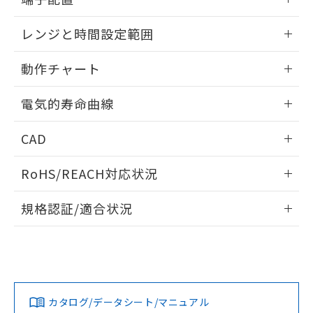
をご了承ください。
EU RoHS指令（10物質）の非含有証明書
※当社の共同利用者とは、
"個人情報
内部接続図
情報更新：2024/12/23
51物質の非含有証明書（当社基準）
の共同利用に関して"
の「1.共同利
レンジと時間設定範囲
※本証明書は発行日時点で非含有を証明す
用者の範囲」に記載されている法人を
るもので、過去に遡って非含有を証明する
端子配置
情報更新：2024/12/23
指します。
動作チャート
ものではありません。
また、RoHS指令のフタル酸エステル類４
レンジと時間設定範囲
情報更新：2024/12/23
物質の対応では、対応完了までの期間は出
電気的寿命曲線
荷製品に未対応品が混在することから備考
動作チャート
欄に対応日を記載しておりました。
情報更新：2024/12/23
CAD
既に当社にて対応品への在庫切替を完了
していることから、特段のことがない限
電気的寿命曲線
ログイン/会員登録いただくと、CADデータをダウンロー
RoHS/REACH対応状況
り、2022年1月12日より割愛しておりま
ドすることができます。
す。
情報更新：2026/7/29
規格認証/適合状況
ログイン/会員登録
EU RoHS
注意事項・凡例
UL認証
CSA認証
CEマーキング
Yes
Yes
Yes
対応状況
対応予定月
※1
※2
ダウンロードデータをご利用いただく前に、以下を必ずお読
みください。
カタログ/データシート/マニュアル
対応済み
ソフトウェアの使用条件