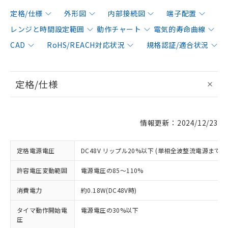
定格/仕様
外形図
内部接続図
端子配置
レンジと時間設定範囲
動作チャート
電気的寿命曲線
CAD
RoHS/REACH対応状況
規格認証/適合状況
定格/仕様
情報更新：2024/12/23
定格電源電圧
DC48V リップル20%以下 (単相全波整流電源まで使
許容電圧変動範囲
電源電圧の85～110%
消費電力
約0.18W(DC48V時)
タイマ動作開始電
電源電圧の30%以下
圧