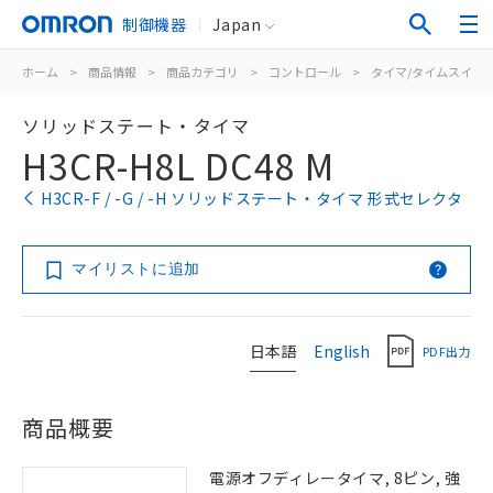
制御機器
Japan
ホーム
>
商品情報
>
商品カテゴリ
>
コントロール
>
タイマ/タイムスイッ
ソリッドステート・タイマ
H3CR-H8L DC48 M
H3CR-F / -G / -H ソリッドステート・タイマ 形式セレクタ
マイリストに追加
日本語
English
PDF出力
商品概要
電源オフディレータイマ, 8ピン, 強