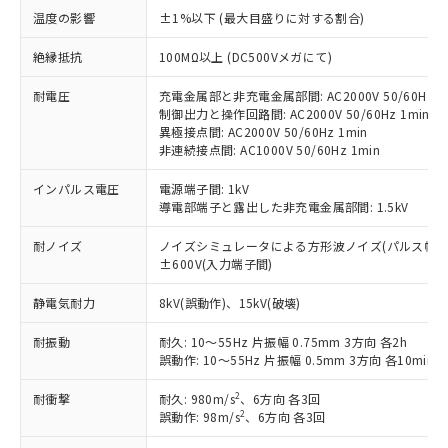
温度の影響
±1%以下 (最大目盛りに対する割合)
対応済み：EU RoHS指令（10物質）の
非含有に対応した製品が提供可能な商品で
絶縁抵抗
100MΩ以上 (DC500Vメガにて)
す。
対応予定：EU RoHS指令（10物質）の非含
耐電圧
充電金属部と非充電金属部間: AC2000V 50/60Hz 1
ご利用条件
有に対応した製品に切り替える予定のある
制御出力と操作回路間: AC2000V 50/60Hz 1min
商品です。
異極接点間: AC2000V 50/60Hz 1min
非連続接点間: AC1000V 50/60Hz 1min
対応予定なし：EU RoHS指令（10物質）の
以下の条件をお読みいただき、同意のうえ
非含有に非対応の商品で、対応品を出す予
ご利用ください。
インパルス電圧
電源端子間: 1kV
定はありません。
導電部端子と露出した非充電金属部間: 1.5kV
調査・確認中：EU RoHS指令（10物質）の
本サービスは、当社制御機器事業取扱
※1 中国RoHS○×表
非含有の対応状況を調査中または確認中の
商品の当社在庫状況および標準価格
耐ノイズ
ノイズシミュレータによる方形波ノイズ(パルス幅 100n
商品です。
±600V(入力端子間)
(税抜)を提供させていただくもので
「○」：最大均質材料含有率が中国RoHSの
非該当品：ライセンス料など無形物で、有
す。
基準値以下であることを示します。
害物質有無と関係のない商品です。
静電気耐力
8kV(誤動作)、15kV(破壊)
当社制御機器事業取扱商品の中には、
「×」：最大均質材料含有率が中国RoHSの
仕入先様の事情により、非含有部品として
本サービスの対象外となる商品もある
基準値を超えていることを示します。
いたものが、含有品と判明した場合などや
耐振動
耐久: 10～55Hz 片振幅 0.75mm 3方向 各2h
当社は、これら貴社製品のうち、外国
ことをご了承ください。
「－」：未確認です。当社販売部門へお問
誤動作: 10～55Hz 片振幅 0.5mm 3方向 各10min
むを得ず変更することがあります。
為替および外国貿易法に定める商品
在庫状況および標準価格照会結果は、
い合わせください。
（以下｢規制貨物等」という）を輸出
記載している更新日時点での社内デー
2
耐衝撃
耐久: 980m/s
、6方向 各3回
*EU RoHS指令（10物質）：
または国外への提供する場合は、日本
記
タに基づき作成されるものであり、閲
説明
2
誤動作: 98m/s
、6方向 各3回
鉛(Pb) 1000ppm以下、 水銀(Hg) 1000ppm以下、 カド
*中国RoHS10物質の基準値 (GB/T26572)：
国政府の輸出許可(または役務取引許
号
覧された時点での実際の在庫および標
ミウム(Cd) 100ppm以下、
Pb(鉛) :1000ppm、 Hg(水銀) : 1000ppm、 Cd(カドミウ