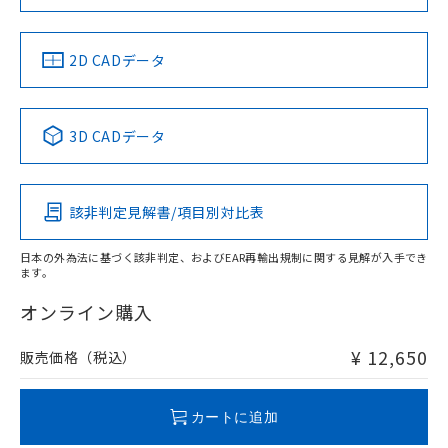
LR型式承認
DNV型式承認
BV型式承認
KR型式承
（イギリス
（ノルウェー
（フランス
（韓国
船舶規格）
船舶規格）
船舶規格）
船舶規格
中国 RoHS
注意事項・凡例
2D CADデータ
Yes
No
No
No
中国 RoHS表
※1 ※2
3D CADデータ
この製品の規格認証/適合状況ページへ
Pb
Hg
Cd
Cr(VI)
その他の認証はこちらのページからご検索ください
該非判定見解書/項目別対比表
X
O
O
O
日本の外為法に基づく該非判定、およびEAR再輸出規制に関する見解が入手でき
ます。
"対応済み"や非含有の記載がされた商品であっても、流通
在庫等で未対応品が混在する可能性があります。
オンライン購入
非含有品が必要な際は、弊社営業部門もしくは販売店へお
問い合わせください。
¥ 12,650
販売価格（税込）
この製品のRoHS/REACH対応状況ページへ
カートに追加