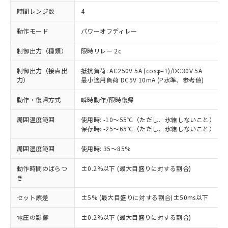
時間レンジ数
4
動作モード
パワーオフディレー
制御出力（種類）
限時リレー 2c
制御出力（接点出
抵抗負荷: AC250V 5A (cosφ=1)/DC30V 5A
力）
最小適用負荷 DC5V 10mA (P水準、参考値)
動作・復帰方式
瞬時動作/限時復帰
周囲温度範囲
使用時: -10～55℃（ただし、氷結しないこと）
保存時: -25～65℃（ただし、氷結しないこと）
周囲湿度範囲
使用時: 35～85%
動作時間のばらつ
±0.2%以下 (最大目盛りに対する割合)
き
セット誤差
±5% (最大目盛りに対する割合)±50ms以下
電圧の影響
±0.2%以下 (最大目盛りに対する割合)
※1 対応状況