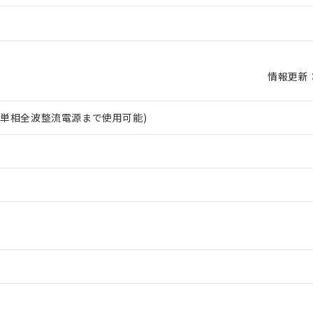
情報更新：2
下 (単相全波整流電源まで使用可能)