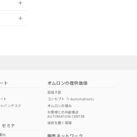
2026/7/29
ート
オムロンの提供価値
目指す姿
ポート
コンセプト「i-Automation!」
ジャパンデスク
オムロンの強み
お客様との共創拠点
AUTOMATION CENTER
DIBP
BBP
DEHP
環境保護
技術を磨く現場
・セミナ
状況ページへ
使用期限
検索ください
案内
販売ネットワーク