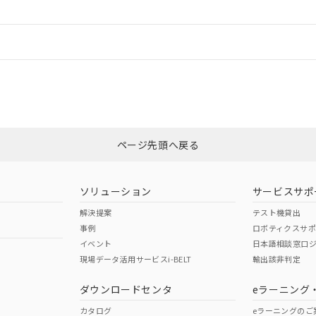
情報更新：
ログイン/会員登録
CCC認証
電波法
みください。
Yes
N/A
非含有証明書
※3
ページ先頭へ戻る
ダウンロードはこちら
型式承認
NK型式承認
ABS型式承認
韓国
（日本
（アメリカ
ソリューション
サービスサポ
舶規格）
船舶規格）
船舶規格）
解決提案
テスト機貸出
事例
ロボティクスサ
Yes
No
イベント
日本語相談窓口
現場データ活用サービスi-BELT
輸出該非判定
I)
PBBs
PBDEs
DBP
ダウンロードセンタ
eラーニング
この製品の規格認証/適合
その他の認証はこちらのページからご
カタログ
eラーニングのご