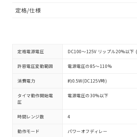
定格/仕様
定格電源電圧
DC100～125V リップル20%以
許容電圧変動範囲
電源電圧の85～110%
消費電力
約0.5W(DC125V時)
タイマ動作開始電
電源電圧の30%以下
圧
時間レンジ数
4
動作モード
パワーオフディレー