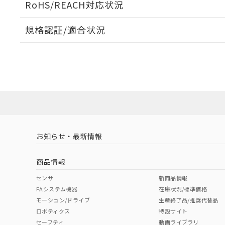
RoHS/REACH対応状況
規格認証/適合状況
EU RoHS
注意事項・凡例
UL認証
CSA認証
CEマーキング
ダウンロードデータをご利用いただく前に、以下を必ずお読
Yes
Yes
Yes
対応状況
対応予定月
※1
※2
ソフトウェアの使用条件
対応済み
LR型式承認
DNV型式承認
BV型式承認
KR
（イギリス
（ノルウェー
（フランス
（
お知らせ・最新情報
中国 RoHS
注意事項・凡例
船舶規格）
船舶規格）
船舶規格）
船
商品情報
Yes
No
No
No
中国 RoHS表
※1 ※2
センサ
新商品情報
FAシステム機器
在庫状況/標準価格
Pb
Hg
Cd
Cr(V
モーション/ドライブ
生産終了品/推奨代替品
ロボティクス
特設サイト
セーフティ
動画ライブラリ