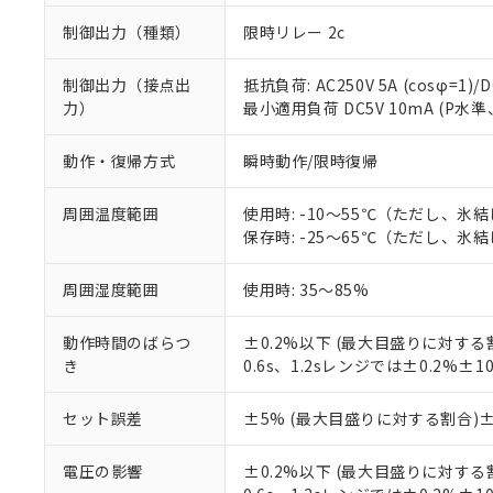
制御出力（種類）
限時リレー 2c
制御出力（接点出
抵抗負荷: AC250V 5A (cosφ=1)/D
力）
最小適用負荷 DC5V 10mA (P水
動作・復帰方式
瞬時動作/限時復帰
周囲温度範囲
使用時: -10～55℃（ただし、氷
保存時: -25～65℃（ただし、氷
周囲湿度範囲
使用時: 35～85%
※1 対応状況
動作時間のばらつ
±0.2%以下 (最大目盛りに対する
き
0.6s、1.2sレンジでは±0.2%±1
対応済み：EU
対応予定：EU R
セット誤差
±5% (最大目盛りに対する割合)±
対応予定なし：EU
調査・確認中：EU
ご利用条件
電圧の影響
±0.2%以下 (最大目盛りに対する
非該当品：ライセ
※1 中国RoHS