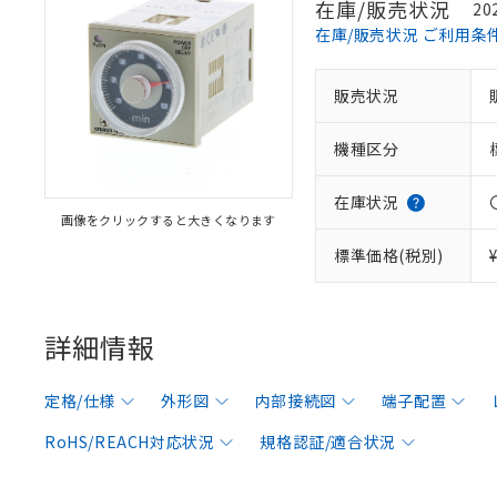
在庫/販売状況
20
在庫/販売状況 ご利用条
販売状況
機種区分
在庫状況
画像をクリックすると大きくなります
標準価格(税別)
詳細情報
定格/仕様
外形図
内部接続図
端子配置
RoHS/REACH対応状況
規格認証/適合状況