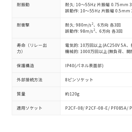
耐振動
耐久: 10～55Hz 片振幅 0.75mm 
※本証明書は発行
誤動作: 10～55Hz 片振幅 0.5mm
また、RoHS指
混在することから
既に当社にて対応
2
耐衝撃
耐久: 980m/s
、6方向 各3回
り割愛しておりま
2
誤動作: 98m/s
、6方向 各3回
寿命（リレー出
電気的: 10万回以上(AC250V 5
力）
機械的: 1000万回以上(無負荷、開閉
保護構造
IP40(パネル表面部)
外部接続方法
8ピンソケット
質量
約120g
適用ソケット
P2CF-08/ P2CF-08-E/ PF085A/ 