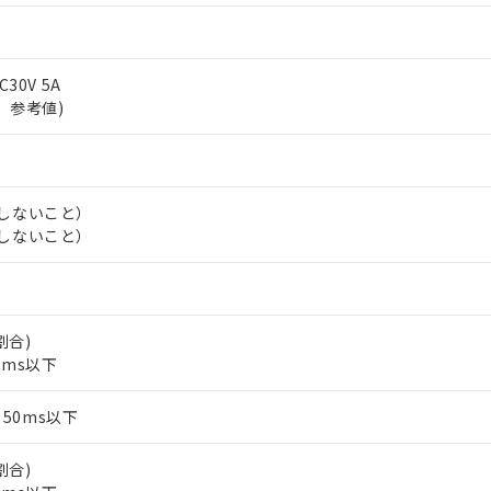
C30V 5A
準、参考値)
結しないこと）
結しないこと）
割合)
0ms以下
 RoHS指令（10物質）の非含有に対応した製品が提供可能な商品です
oHS指令（10物質）の非含有に対応した製品に切り替える予定のある
50ms以下
 RoHS指令（10物質）の非含有に非対応の商品で、対応品を出す予
 RoHS指令（10物質）の非含有の対応状況を調査中または確認中の
割合)
ンス料など無形物で、有害物質有無と関係のない商品です。
○×表