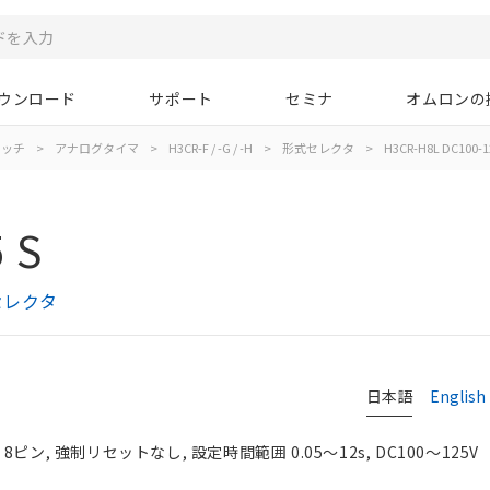
ウンロード
サポート
セミナ
オムロンの
イッチ
>
アナログタイマ
>
H3CR-F / -G / -H
>
形式セレクタ
>
H3CR-H8L DC100-1
 S
式セレクタ
日本語
English
ピン, 強制リセットなし, 設定時間範囲 0.05～12s, DC100～125V