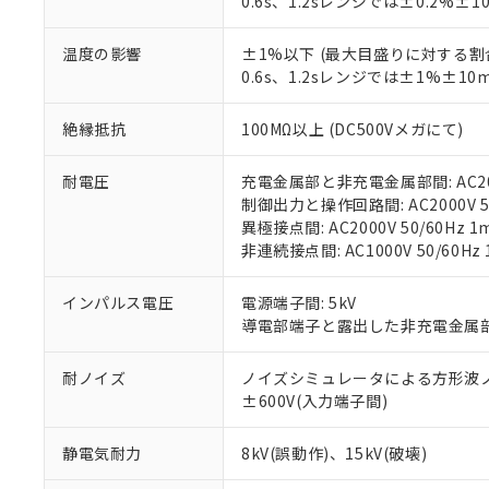
0.6s、1.2sレンジでは±0.2%±1
仕入先様の事情に
があります。
以下の条件をお読
「○」：最大均質
温度の影響
±1%以下 (最大目盛りに対する割
「×」：最大均質
本サービスは
当社は、これ
*EU RoHS指令（10物
0.6s、1.2sレンジでは±1%±10
「－」：未確認で
鉛(Pb) 1000ppm以下、
くものです。
う）を輸出ま
記
説明
六価クロム(Cr(Ⅵ)) 1
当社制御機器
などの必要な
フタル酸ビス(2-エチルヘ
号
絶縁抵抗
100MΩ以上 (DC500Vメガにて)
*中国RoHS10物質の基準値 
ル（DBP） 1000ppm
在庫状況およ
当社は規制貨
Pb(鉛) :1000ppm、 Hg
但し、RoHS指令で産
のであり、閲
ます。
Cr(Ⅵ)(六価クロム) : 
フタル酸エステル類の４
○
一定数以
耐電圧
充電金属部と非充電金属部間: AC2000
DBP(フタル酸ジブチル) :
い。
当社は貴社製
DEHP(フタル酸ビス(2-エ
制御出力と操作回路間: AC2000V 50
正式な納期状
置等に一切使
異極接点間: AC2000V 50/60Hz 1
当社販売員に
※2 対応予定月
△
一定数に
当社は、貴社
非連続接点間: AC1000V 50/60Hz 
オムロン制御
また当社は、
※2 環境保護使
在庫状況およ
部品在庫の切り替
たしません。
－
在庫なし
す。
インパルス電圧
電源端子間: 5kV
「ｅ」：有害物質
機器販売
マイパーツ機
導電部端子と露出した非充電金属部間
「10」：通常の
ている必要が
味します。
空
受注生産
お客様が当ウ
※3 非含有証明
「－」：未確認で
耐ノイズ
ノイズシミュレータによる方形波ノイズ(
白
が、当社の製
±600V(入力端子間)
さい。
下記の非含有証明
※当社の共同
静電気耐力
8kV(誤動作)、15kV(破壊)
いる法人を指
EU RoHS指令（
51物質の非含有証