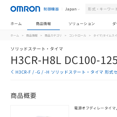
制御機器
Japan
ホーム
商品情報
ソリューション
ダ
ホーム
>
商品情報
>
商品カテゴリ
>
コントロール
>
タイマ/タイムス
ソリッドステート・タイマ
H3CR-H8L DC100-125
H3CR-F / -G / -H ソリッドステート・タイマ 形
商品概要
電源オフディレータイマ, 8