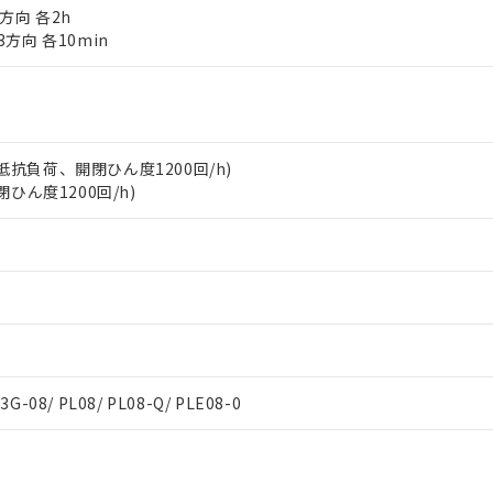
3方向 各2h
日時点で非含有を証明するもので、過去に遡って非含有を証明するも
 3方向 各10min
令のフタル酸エステル類４物質の対応では、対応完了までの期間は出
備考欄に対応日を記載しておりました。
品への在庫切替を完了していることから、特段のことがない限り、20
す。
A、抵抗負荷、開閉ひん度1200回/h)
ひん度1200回/h)
P3G-08/ PL08/ PL08-Q/ PLE08-0