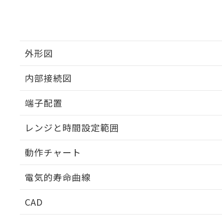
外形図
内部接続図
外形図
端子配置
内部接続図
レンジと時間設定範囲
端子配置
動作チャート
レンジと時間設定範囲
電気的寿命曲線
動作チャート
CAD
電気的寿命曲線
ログイン/会員登録いただくと、CADデータをダウンロ