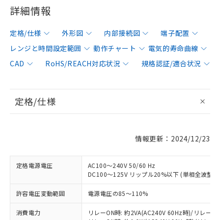
詳細情報
定格/仕様
外形図
内部接続図
端子配置
レンジと時間設定範囲
動作チャート
電気的寿命曲線
CAD
RoHS/REACH対応状況
規格認証/適合状況
定格/仕様
情報更新：2024/12/23
定格電源電圧
AC100～240V 50/60 Hz
DC100～125V リップル20%以下 (単相全波
許容電圧変動範囲
電源電圧の85～110%
消費電力
リレーON時: 約2VA(AC240V 60Hz時)/リレーOFF時