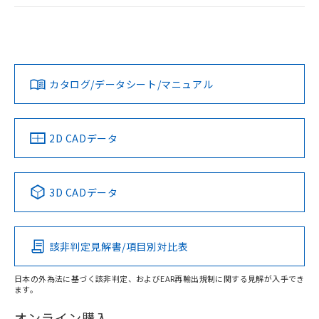
ログイン/会員登録
EU RoHS
注意事項・凡例
UL認証
CSA認証
CEマーキング
Yes
Yes
Yes
対応状況
対応予定月
※1
※2
ダウンロードデータをご利用いただく前に、以下を必ずお読
みください。
カタログ/データシート/マニュアル
対応済み
ソフトウェアの使用条件
LR型式承認
DNV型式承認
BV型式承認
KR型式承
（イギリス
（ノルウェー
（フランス
（韓国
船舶規格）
船舶規格）
船舶規格）
船舶規格
中国 RoHS
注意事項・凡例
2D CADデータ
Yes
No
No
No
中国 RoHS表
※1 ※2
3D CADデータ
この製品の規格認証/適合状況ページへ
Pb
Hg
Cd
Cr(VI)
その他の認証はこちらのページからご検索ください
該非判定見解書/項目別対比表
X
O
O
O
日本の外為法に基づく該非判定、およびEAR再輸出規制に関する見解が入手でき
ます。
"対応済み"や非含有の記載がされた商品であっても、流通
在庫等で未対応品が混在する可能性があります。
オンライン購入