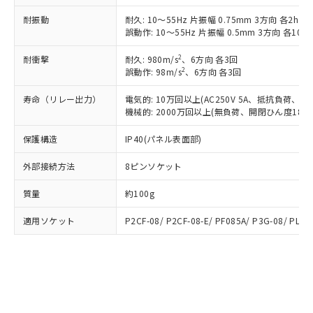
（以下｢規制貨物等」という）を輸出
記載している更新日時点での社内デー
*EU RoHS指令（10物質）：
または国外への提供する場合は、日本
耐振動
耐久: 10～55Hz 片振幅 0.75mm 3方向 各2h
記
タに基づき作成されるものであり、閲
説明
鉛(Pb) 1000ppm以下、 水銀(Hg) 1000ppm以下、 カド
*中国RoHS10物質の基準値 (GB/T26572)：
誤動作: 10～55Hz 片振幅 0.5mm 3方向 各10mi
国政府の輸出許可(または役務取引許
号
覧された時点での実際の在庫および標
ミウム(Cd) 100ppm以下、
Pb(鉛) :1000ppm、 Hg(水銀) : 1000ppm、 Cd(カドミウ
可)を取得するなどの必要な手続きを
六価クロム(Cr(Ⅵ)) 1000ppm以下、ポリ臭化ビフェニル
ム) : 100ppm、
準価格とは異なる場合があることをご
2
類(PBB) 1000ppm以下、ポリ臭化ジフェニルエーテル類
耐衝撃
耐久: 980m/s
、6方向 各3回
Cr(Ⅵ)(六価クロム) : 1000ppm、 PBBs(ポリ臭化ビフェ
とります。
了承ください。
(PBDE) 1000ppm以下、フタル酸ビス(2-エチルヘキシ
○
一定数以上の在庫あり
2
ニル類) : 1000ppm、 PBDEs(ポリ臭化ジフェニルエーテ
誤動作: 98m/s
、6方向 各3回
当社は規制貨物を破棄する場合は、完
ル) (DEHP)(別名：DOP) 1000ppm以下、フタル酸ブチ
正式な納期状況および標準価格はお客
ル類) : 1000ppm、
ルベンジル（BBP） 1000ppm以下、フタル酸ジブチル
全に破砕するなど、違法に輸出されな
DBP(フタル酸ジブチル) : 1000ppm、 DIBP(フタル酸ジ
様のお取引先、またはお客様担当のオ
寿命（リレー出力）
電気的: 10万回以上(AC250V 5A、抵抗負荷、開
（DBP） 1000ppm以下、フタル酸ジイソブチル
イソブチル) : 1000ppm、 BBP(フタル酸ブチルベンジ
△
一定数には満たないが在庫あり
いよう必要な手段を講じます。
ムロン制御機器販売店・当社販売員に
(DIBP) 1000ppm以下
機械的: 2000万回以上(無負荷、開閉ひん度1800
ル) : 1000ppm、
当社は貴社製品を、核兵器、ミサイ
但し、RoHS指令で産業用監視および制御機器に対する
DEHP(フタル酸ビス(2-エチルヘキシル)) : 1000ppm
ご相談ください。
適用除外項目は除く。
ル、化学兵器、生物兵器またはその他
－
在庫なし(最新の在庫状況につ
保護構造
IP40(パネル表面部)
オムロン制御機器販売店や当社販売拠
フタル酸エステル類の４物質については閾値を超える意
武器並びにこれらの製造装置等に一切
いては、お客様のお取引先、ま
図的な使用がないことを確認しています。
点は「
販売ネットワーク
」をご確認
※2 環境保護使用期限
使用いたしません。
外部接続方法
8ピンソケット
たはお客様担当のオムロン制御
ください。
当社は、貴社製品を第三者に販売する
機器販売店・当社販売員にご確
在庫状況および標準価格結果を当社の
※2 対応予定月
「ｅ」：有害物質（10物質）のすべてが基
質量
約100g
場合は、上記1、2および3の内容を当
認ください)
事前の承諾なく第三者に漏洩または開
準値以下であることを示します。
該第三者に通知します。また当社は、
示しないようお願いします。
適用ソケット
P2CF-08/ P2CF-08-E/ PF085A/ P3G-08/ PL08
部品在庫の切り替え状況などにより、予定
「10」：通常の使用状況下において有害物
販売先および販売に係わる関係者が違
マイパーツ機能（部品リスト作成サー
空
受注生産機種、また在庫状況の
月が前後することがあります。
質が外部に漏えいし、環境に深刻な影響を
法に輸出するおそれがある場合は、取
ビス）をご利用いただくには、I-Web
白
情報を公開していない機種
及ぼさない年数を意味します。
り引きをいたしません。
メンバーズにご登録されている必要が
「－」：未確認です。当社販売部門へお問
あります。
い合わせください。
お客様が当ウェブサイト上で当社にご
※3 非含有証明書ダウンロード
登録された部品リストについて、当社