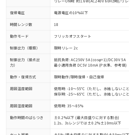
リレーON時: 約1.6W(AC240V 60Hz時)/リレーOF
復帰電圧
電源電圧の10%以下
時間レンジ数
18
動作モード
フリッカオフスタート
制御出力（種類）
限時リレー 2c
制御出力（接点出
抵抗負荷: AC250V 5A (cosφ=1)/DC30V 5A
力）
最小適用負荷 DC5V 10mA (P水準、参考値)
動作・復帰方式
限時動作/限時復帰・自己復帰
周囲温度範囲
使用時: -10～55℃（ただし、氷結しないこと）
保存時: -25～65℃（ただし、氷結しないこと）
周囲湿度範囲
使用時: 35～85%
動作時間のばらつき
±0.2%以下 (最大目盛りに対する割合)
1.2s、3sレンジでは±0.2%±10ms以下
セット誤差
±5% (最大目盛りに対する割合)±50ms以下