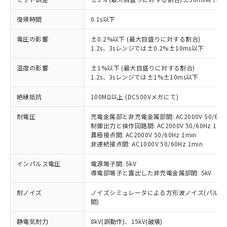
復帰時間
0.1s以下
※1 対応状況
電圧の影響
±0.2%以下 (最大目盛りに対する割合)
対応済み：EU RoHS指令（10物質）の
1.2s、3sレンジでは±0.2%±10ms以下
非含有に対応した製品が提供可能な商品で
温度の影響
±1%以下 (最大目盛りに対する割合)
す。
1.2s、3sレンジでは±1%±10ms以下
対応予定：EU RoHS指令（10物質）の非含
ご利用条件
有に対応した製品に切り替える予定のある
絶縁抵抗
100MΩ以上 (DC500Vメガにて)
商品です。
対応予定なし：EU RoHS指令（10物質）の
耐電圧
充電金属部と非充電金属部間: AC2000V 50/60Hz
以下の条件をお読みいただき、同意のうえ
非含有に非対応の商品で、対応品を出す予
制御出力と操作回路間: AC2000V 50/60Hz 1mi
ご利用ください。
定はありません。
異極接点間: AC2000V 50/60Hz 1min
調査・確認中：EU RoHS指令（10物質）の
非連続接点間: AC1000V 50/60Hz 1min
本サービスは、当社制御機器事業取扱
※1 中国RoHS○×表
非含有の対応状況を調査中または確認中の
商品の当社在庫状況および標準価格
インパルス電圧
電源端子間: 5kV
商品です。
(税抜)を提供させていただくもので
導電部端子と露出した非充電金属部間: 5kV
「○」：最大均質材料含有率が中国RoHSの
非該当品：ライセンス料など無形物で、有
す。
基準値以下であることを示します。
害物質有無と関係のない商品です。
当社制御機器事業取扱商品の中には、
耐ノイズ
ノイズシミュレータによる方形波ノイズ(パルス幅 100
「×」：最大均質材料含有率が中国RoHSの
仕入先様の事情により、非含有部品として
本サービスの対象外となる商品もある
間)
基準値を超えていることを示します。
いたものが、含有品と判明した場合などや
当社は、これら貴社製品のうち、外国
ことをご了承ください。
「－」：未確認です。当社販売部門へお問
むを得ず変更することがあります。
為替および外国貿易法に定める商品
静電気耐力
8kV(誤動作)、15kV(破壊)
在庫状況および標準価格照会結果は、
い合わせください。