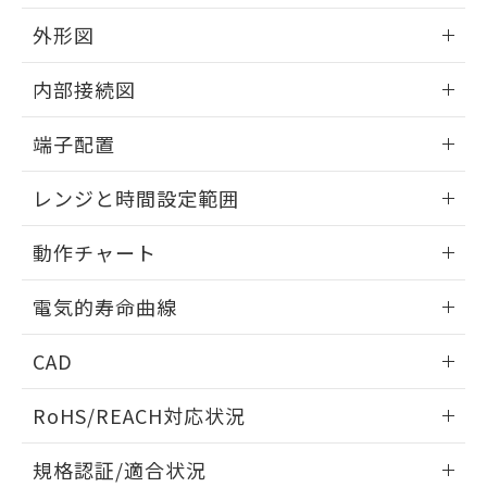
および当社の共同利用者が、当社の製
下記の非含有証明書をダウンロードするこ
品・サービスに関するお客様との取
外形図
とができます。
合意する
キャンセル
引・商談に必要な範囲で利用すること
情報更新：2024/12/23
をご了承ください。
内部接続図
EU RoHS指令（10物質）の非含有証明書
※当社の共同利用者とは、
"個人情報
51物質の非含有証明書（当社基準）
の共同利用に関して"
の「1.共同利
外形図
情報更新：2024/12/23
※本証明書は発行日時点で非含有を証明す
端子配置
用者の範囲」に記載されている法人を
るもので、過去に遡って非含有を証明する
指します。
内部接続図
ものではありません。
情報更新：2024/12/23
レンジと時間設定範囲
また、RoHS指令のフタル酸エステル類４
物質の対応では、対応完了までの期間は出
端子配置
情報更新：2024/12/23
荷製品に未対応品が混在することから備考
動作チャート
欄に対応日を記載しておりました。
レンジと時間設定範囲
情報更新：2024/12/23
既に当社にて対応品への在庫切替を完了
電気的寿命曲線
していることから、特段のことがない限
り、2022年1月12日より割愛しておりま
動作チャート
情報更新：2024/12/23
CAD
す。
電気的寿命曲線
ログイン/会員登録いただくと、CADデータをダウンロー
RoHS/REACH対応状況
ドすることができます。
情報更新：2026/7/29
規格認証/適合状況