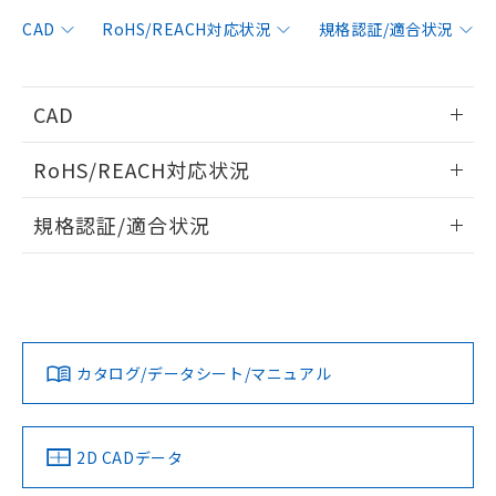
非含有に対応した製品が提供可能な商品で
す。
CAD
RoHS/REACH対応状況
規格認証/適合状況
対応予定：EU RoHS指令（10物質）の非含
ご利用条件
有に対応した製品に切り替える予定のある
商品です。
CAD
対応予定なし：EU RoHS指令（10物質）の
以下の条件をお読みいただき、同意のうえ
非含有に非対応の商品で、対応品を出す予
情報更新：2006/4/1
ご利用ください。
定はありません。
RoHS/REACH対応状況
調査・確認中：EU RoHS指令（10物質）の
本サービスは、当社制御機器事業取扱
ログイン/会員登録いただくと、CADデータをダウンロー
※1 中国RoHS○×表
非含有の対応状況を調査中または確認中の
情報更新：2026/7/29
商品の当社在庫状況および標準価格
規格認証/適合状況
ドすることができます。
商品です。
(税抜)を提供させていただくもので
「○」：最大均質材料含有率が中国RoHSの
非該当品：ライセンス料など無形物で、有
EU RoHS
注意事項・凡例
す。
基準値以下であることを示します。
UL認証
CSA認証
CEマーキング
害物質有無と関係のない商品です。
当社制御機器事業取扱商品の中には、
「×」：最大均質材料含有率が中国RoHSの
仕入先様の事情により、非含有部品として
ログイン/会員登録
本サービスの対象外となる商品もある
Yes
Yes
Yes
基準値を超えていることを示します。
いたものが、含有品と判明した場合などや
当社は、これら貴社製品のうち、外国
対応状況
対応予定月
※1
※2
ことをご了承ください。
「－」：未確認です。当社販売部門へお問
むを得ず変更することがあります。
為替および外国貿易法に定める商品
在庫状況および標準価格照会結果は、
い合わせください。
カタログ/データシート/マニュアル
（以下｢規制貨物等」という）を輸出
対応済み
記載している更新日時点での社内デー
ダウンロードデータをご利用いただく前に、以下を必ずお読
*EU RoHS指令（10物質）：
または国外への提供する場合は、日本
記
タに基づき作成されるものであり、閲
説明
LR型式承認
DNV型式承認
BV型式承認
KR型式承
鉛(Pb) 1000ppm以下、 水銀(Hg) 1000ppm以下、 カド
みください。
*中国RoHS10物質の基準値 (GB/T26572)：
国政府の輸出許可(または役務取引許
（イギリス
（ノルウェー
（フランス
（韓国
号
覧された時点での実際の在庫および標
ミウム(Cd) 100ppm以下、
Pb(鉛) :1000ppm、 Hg(水銀) : 1000ppm、 Cd(カドミウ
ソフトウェアの使用条件
可)を取得するなどの必要な手続きを
六価クロム(Cr(Ⅵ)) 1000ppm以下、ポリ臭化ビフェニル
船舶規格）
船舶規格）
船舶規格）
船舶規格
ム) : 100ppm、
中国 RoHS
準価格とは異なる場合があることをご
注意事項・凡例
2D CADデータ
類(PBB) 1000ppm以下、ポリ臭化ジフェニルエーテル類
Cr(Ⅵ)(六価クロム) : 1000ppm、 PBBs(ポリ臭化ビフェ
とります。
了承ください。
(PBDE) 1000ppm以下、フタル酸ビス(2-エチルヘキシ
○
一定数以上の在庫あり
ニル類) : 1000ppm、 PBDEs(ポリ臭化ジフェニルエーテ
No
No
No
No
当社は規制貨物を破棄する場合は、完
ル) (DEHP)(別名：DOP) 1000ppm以下、フタル酸ブチ