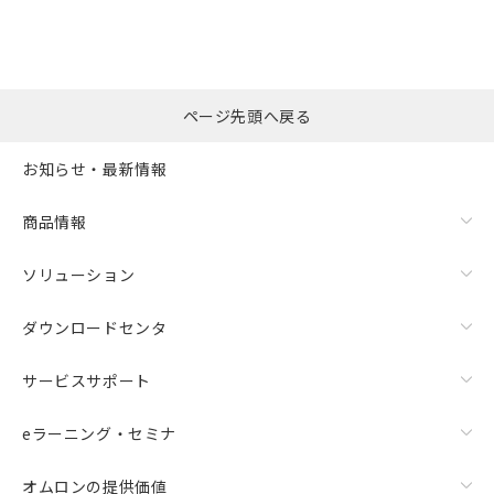
※本証明書は発行日時点で非含有を証明す
用者の範囲」に記載されている法人を
るもので、過去に遡って非含有を証明する
指します。
ものではありません。
また、RoHS指令のフタル酸エステル類４
物質の対応では、対応完了までの期間は出
ページ先頭へ戻る
荷製品に未対応品が混在することから備考
欄に対応日を記載しておりました。
お知らせ・最新情報
既に当社にて対応品への在庫切替を完了
していることから、特段のことがない限
り、2022年1月12日より割愛しておりま
商品情報
す。
ソリューション
ダウンロードセンタ
サービスサポート
eラーニング・セミナ
オムロンの提供価値