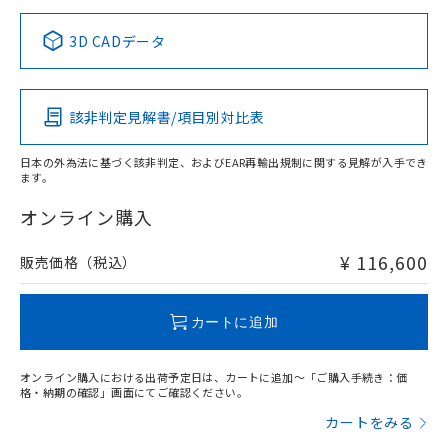
正式な納期状況および標準価格はお客
ル類) : 1000ppm、
ルベンジル（BBP） 1000ppm以下、フタル酸ジブチル
全に破砕するなど、違法に輸出されな
DBP(フタル酸ジブチル) : 1000ppm、 DIBP(フタル酸ジ
様のお取引先、またはお客様担当のオ
中国 RoHS表
※1 ※2
（DBP） 1000ppm以下、フタル酸ジイソブチル
イソブチル) : 1000ppm、 BBP(フタル酸ブチルベンジ
△
一定数には満たないが在庫あり
いよう必要な手段を講じます。
3D CADデータ
ムロン制御機器販売店・当社販売員に
(DIBP) 1000ppm以下
ル) : 1000ppm、
当社は貴社製品を、核兵器、ミサイ
但し、RoHS指令で産業用監視および制御機器に対する
DEHP(フタル酸ビス(2-エチルヘキシル)) : 1000ppm
この製品の規格認証/適合状況ページへ
Pb
ご相談ください。
Hg
Cd
Cr(VI)
適用除外項目は除く。
ル、化学兵器、生物兵器またはその他
－
在庫なし(最新の在庫状況につ
その他の認証はこちらのページからご検索ください
オムロン制御機器販売店や当社販売拠
フタル酸エステル類の４物質については閾値を超える意
武器並びにこれらの製造装置等に一切
いては、お客様のお取引先、ま
図的な使用がないことを確認しています。
点は「
販売ネットワーク
」をご確認
該非判定見解書/項目別対比表
※2 環境保護使用期限
X
使用いたしません。
O
O
O
たはお客様担当のオムロン制御
ください。
当社は、貴社製品を第三者に販売する
機器販売店・当社販売員にご確
在庫状況および標準価格結果を当社の
※2 対応予定月
「ｅ」：有害物質（10物質）のすべてが基
日本の外為法に基づく該非判定、およびEAR再輸出規制に関する見解が入手でき
場合は、上記1、2および3の内容を当
認ください)
事前の承諾なく第三者に漏洩または開
ます。
準値以下であることを示します。
該第三者に通知します。また当社は、
"対応済み"や非含有の記載がされた商品であっても、流通
示しないようお願いします。
部品在庫の切り替え状況などにより、予定
「10」：通常の使用状況下において有害物
販売先および販売に係わる関係者が違
在庫等で未対応品が混在する可能性があります。
マイパーツ機能（部品リスト作成サー
オンライン購入
空
受注生産機種、また在庫状況の
月が前後することがあります。
質が外部に漏えいし、環境に深刻な影響を
法に輸出するおそれがある場合は、取
非含有品が必要な際は、弊社営業部門もしくは販売店へお
ビス）をご利用いただくには、I-Web
白
情報を公開していない機種
及ぼさない年数を意味します。
り引きをいたしません。
問い合わせください。
メンバーズにご登録されている必要が
¥ 116,600
販売価格（税込）
「－」：未確認です。当社販売部門へお問
あります。
い合わせください。
お客様が当ウェブサイト上で当社にご
この製品のRoHS/REACH対応状況ページへ
※3 非含有証明書ダウンロード
登録された部品リストについて、当社
カートに追加
および当社の共同利用者が、当社の製
下記の非含有証明書をダウンロードするこ
品・サービスに関するお客様との取
とができます。
オンライン購入における出荷予定日は、カートに追加～「ご購入手続き：価
合意する
キャンセル
引・商談に必要な範囲で利用すること
格・納期の確認」画面にてご確認ください。
をご了承ください。
EU RoHS指令（10物質）の非含有証明書
カートをみる
※当社の共同利用者とは、
"個人情報
51物質の非含有証明書（当社基準）
の共同利用に関して"
の「1.共同利