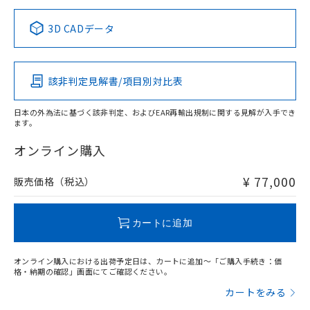
正式な納期状況および標準価格はお客
ル類) : 1000ppm、
ルベンジル（BBP） 1000ppm以下、フタル酸ジブチル
全に破砕するなど、違法に輸出されな
DBP(フタル酸ジブチル) : 1000ppm、 DIBP(フタル酸ジ
様のお取引先、またはお客様担当のオ
中国 RoHS表
※1 ※2
（DBP） 1000ppm以下、フタル酸ジイソブチル
イソブチル) : 1000ppm、 BBP(フタル酸ブチルベンジ
△
一定数には満たないが在庫あり
いよう必要な手段を講じます。
3D CADデータ
ムロン制御機器販売店・当社販売員に
(DIBP) 1000ppm以下
ル) : 1000ppm、
当社は貴社製品を、核兵器、ミサイ
但し、RoHS指令で産業用監視および制御機器に対する
DEHP(フタル酸ビス(2-エチルヘキシル)) : 1000ppm
この製品の規格認証/適合状況ページへ
Pb
ご相談ください。
Hg
Cd
Cr(VI)
適用除外項目は除く。
ル、化学兵器、生物兵器またはその他
－
在庫なし(最新の在庫状況につ
その他の認証はこちらのページからご検索ください
オムロン制御機器販売店や当社販売拠
フタル酸エステル類の４物質については閾値を超える意
武器並びにこれらの製造装置等に一切
いては、お客様のお取引先、ま
図的な使用がないことを確認しています。
点は「
販売ネットワーク
」をご確認
該非判定見解書/項目別対比表
※2 環境保護使用期限
X
使用いたしません。
O
O
O
たはお客様担当のオムロン制御
ください。
当社は、貴社製品を第三者に販売する
機器販売店・当社販売員にご確
在庫状況および標準価格結果を当社の
※2 対応予定月
「ｅ」：有害物質（10物質）のすべてが基
日本の外為法に基づく該非判定、およびEAR再輸出規制に関する見解が入手でき
場合は、上記1、2および3の内容を当
認ください)
事前の承諾なく第三者に漏洩または開
ます。
準値以下であることを示します。
該第三者に通知します。また当社は、
"対応済み"や非含有の記載がされた商品であっても、流通
示しないようお願いします。
部品在庫の切り替え状況などにより、予定
「10」：通常の使用状況下において有害物
販売先および販売に係わる関係者が違
在庫等で未対応品が混在する可能性があります。
マイパーツ機能（部品リスト作成サー
オンライン購入
空
受注生産機種、また在庫状況の
月が前後することがあります。
質が外部に漏えいし、環境に深刻な影響を
法に輸出するおそれがある場合は、取
非含有品が必要な際は、弊社営業部門もしくは販売店へお
ビス）をご利用いただくには、I-Web
白
情報を公開していない機種
及ぼさない年数を意味します。
り引きをいたしません。
問い合わせください。
メンバーズにご登録されている必要が
¥ 77,000
販売価格（税込）
「－」：未確認です。当社販売部門へお問
あります。
い合わせください。
お客様が当ウェブサイト上で当社にご
この製品のRoHS/REACH対応状況ページへ
※3 非含有証明書ダウンロード
登録された部品リストについて、当社
カートに追加
および当社の共同利用者が、当社の製
下記の非含有証明書をダウンロードするこ
品・サービスに関するお客様との取
とができます。
オンライン購入における出荷予定日は、カートに追加～「ご購入手続き：価
合意する
キャンセル
引・商談に必要な範囲で利用すること
格・納期の確認」画面にてご確認ください。
をご了承ください。
EU RoHS指令（10物質）の非含有証明書
カートをみる
※当社の共同利用者とは、
"個人情報
51物質の非含有証明書（当社基準）
の共同利用に関して"
の「1.共同利