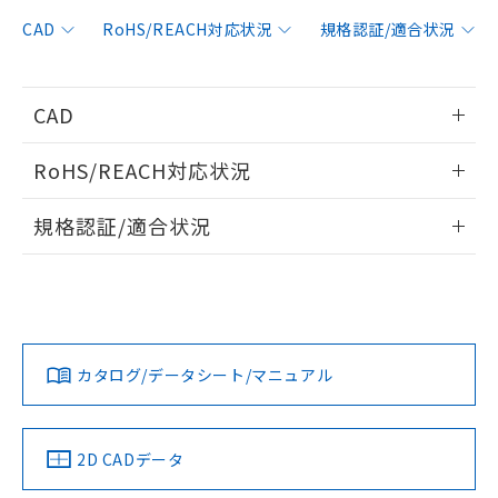
非含有に対応した製品が提供可能な商品で
す。
CAD
RoHS/REACH対応状況
規格認証/適合状況
対応予定：EU RoHS指令（10物質）の非含
ご利用条件
有に対応した製品に切り替える予定のある
商品です。
CAD
対応予定なし：EU RoHS指令（10物質）の
以下の条件をお読みいただき、同意のうえ
非含有に非対応の商品で、対応品を出す予
情報更新：2006/4/1
ご利用ください。
定はありません。
RoHS/REACH対応状況
調査・確認中：EU RoHS指令（10物質）の
本サービスは、当社制御機器事業取扱
ログイン/会員登録いただくと、CADデータをダウンロー
※1 中国RoHS○×表
非含有の対応状況を調査中または確認中の
情報更新：2026/7/29
商品の当社在庫状況および標準価格
規格認証/適合状況
ドすることができます。
商品です。
(税抜)を提供させていただくもので
「○」：最大均質材料含有率が中国RoHSの
非該当品：ライセンス料など無形物で、有
EU RoHS
注意事項・凡例
す。
基準値以下であることを示します。
UL認証
CSA認証
CEマーキング
害物質有無と関係のない商品です。
当社制御機器事業取扱商品の中には、
「×」：最大均質材料含有率が中国RoHSの
仕入先様の事情により、非含有部品として
ログイン/会員登録
本サービスの対象外となる商品もある
Yes
Yes
Yes
基準値を超えていることを示します。
いたものが、含有品と判明した場合などや
当社は、これら貴社製品のうち、外国
対応状況
対応予定月
※1
※2
ことをご了承ください。
「－」：未確認です。当社販売部門へお問
むを得ず変更することがあります。
為替および外国貿易法に定める商品
在庫状況および標準価格照会結果は、
い合わせください。
カタログ/データシート/マニュアル
（以下｢規制貨物等」という）を輸出
対応済み
記載している更新日時点での社内デー
ダウンロードデータをご利用いただく前に、以下を必ずお読
*EU RoHS指令（10物質）：
または国外への提供する場合は、日本
記
タに基づき作成されるものであり、閲
説明
LR型式承認
DNV型式承認
BV型式承認
KR型式承
鉛(Pb) 1000ppm以下、 水銀(Hg) 1000ppm以下、 カド
みください。
*中国RoHS10物質の基準値 (GB/T26572)：
国政府の輸出許可(または役務取引許
（イギリス
（ノルウェー
（フランス
（韓国
号
覧された時点での実際の在庫および標
ミウム(Cd) 100ppm以下、
Pb(鉛) :1000ppm、 Hg(水銀) : 1000ppm、 Cd(カドミウ
ソフトウェアの使用条件
可)を取得するなどの必要な手続きを
六価クロム(Cr(Ⅵ)) 1000ppm以下、ポリ臭化ビフェニル
船舶規格）
船舶規格）
船舶規格）
船舶規格
ム) : 100ppm、
中国 RoHS
準価格とは異なる場合があることをご
注意事項・凡例
2D CADデータ
類(PBB) 1000ppm以下、ポリ臭化ジフェニルエーテル類
Cr(Ⅵ)(六価クロム) : 1000ppm、 PBBs(ポリ臭化ビフェ
とります。
了承ください。
(PBDE) 1000ppm以下、フタル酸ビス(2-エチルヘキシ
○
一定数以上の在庫あり
ニル類) : 1000ppm、 PBDEs(ポリ臭化ジフェニルエーテ
No
No
No
No
当社は規制貨物を破棄する場合は、完
ル) (DEHP)(別名：DOP) 1000ppm以下、フタル酸ブチ