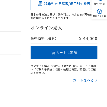
該非判定見解書/項目別対比表
在庫・価格
日本の外為法に基づく該非判定、およびEAR再輸出規
無料テスト機
制に関する見解が入手できます。
オンライン購入
。
¥ 44,000
販売価格（税込）
商品です。
定はありません。
商品です。
カートに追加
を得ず変更すること
オンライン購入における出荷予定日は、カートに追加
～「ご購入手続き：価格・納期の確認」画面にてご確
認ください。
を提供させていただ
規制貨物等」とい
カートをみる
引許可)を取得する
BDE) 1000ppm以下、
をご了承ください。
0ppm以下、フタル酸ジブチ
基づき作成されるも
う必要な手段を講じ
ことをご了承くださ
) : 1000ppm、
 1000ppm、
びにこれらの製造装
ン制御機器販売店・