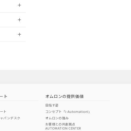
三者に通知します。
さい。
合は、取り引きをい
：2006/4/1
ないようお願いしま
のオムロン制御
バーズにご登録され
2026/7/29
及ぼさない年数を意
び当社の共同利用者
ることをご了承くだ
範囲」に記載されて
のではありません。
荷製品に未対応品が
ート
オムロンの提供価値
22年1月12日よ
目指す姿
ポート
コンセプト「i-Automation!」
ジャパンデスク
オムロンの強み
お客様との共創拠点
AUTOMATION CENTER