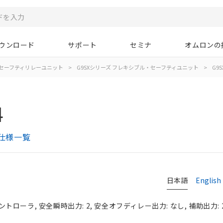
ウンロード
サポート
セミナ
オムロンの
/セーフティリレーユニット
>
G9SXシリーズ フレキシブル・セーフティユニット
>
G9S
4
式仕様一覧
日本語
English
ローラ, 安全瞬時出力: 2, 安全オフディレー出力: なし, 補助出力: 