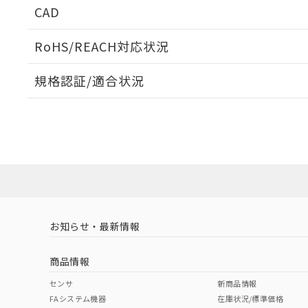
CAD
当社販売員に
※2 対応予定月
△
一定数に
当社は、貴社
オムロン制御
また当社は、
※2 環境保護使
在庫状況およ
部品在庫の切り替
たしません。
RoHS/REACH対応状況
－
在庫なし
す。
「ｅ」：有害物質
機器販売
ログイン/会員登録いただくと、CADデータをダウンロ
マイパーツ機
「10」：通常の
規格認証/適合状況
ている必要が
味します。
空
受注生産
お客様が当ウ
※3 非含有証明
EU RoHS
注意事項・凡例
「－」：未確認で
白
が、当社の製
UL認証
CSA認証
CEマーキング
さい。
下記の非含有証明
※当社の共同
Yes
Yes
Yes
対応状況
対応予定月
※1
※2
いる法人を指
EU RoHS指令（
ダウンロードデータをご利用いただく前に、以下を必ずお読
51物質の非含有証
対応済み
※本証明書は発行
ソフトウェアの使用条件
また、RoHS指
LR型式承認
DNV型式承認
BV型式承認
KR
混在することから
（イギリス
（ノルウェー
（フランス
（
お知らせ・最新情報
既に当社にて対応
中国 RoHS
注意事項・凡例
船舶規格）
船舶規格）
船舶規格）
船
り割愛しておりま
商品情報
No
No
No
No
中国 RoHS表
※1 ※2
センサ
新商品情報
FAシステム機器
在庫状況/標準価格