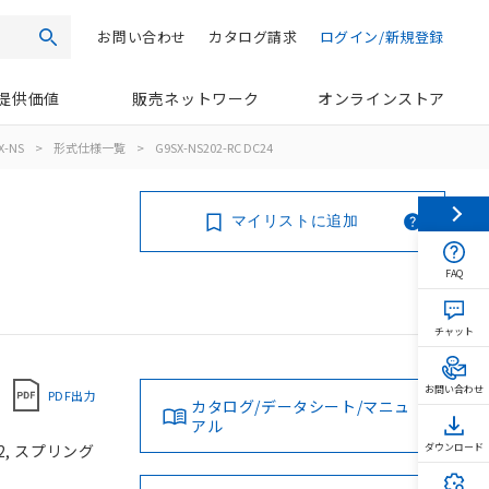
お問い合わせ
カタログ請求
ログイン/新規登録
検索
提供価値
販売ネットワーク
オンラインストア
X-NS
>
形式仕様一覧
>
G9SX-NS202-RC DC24
マイリストに追加
FAQ
チャット
お問い合わせ
PDF出力
カタログ/データシート/マニュ
アル
2, スプリング
ダウンロード