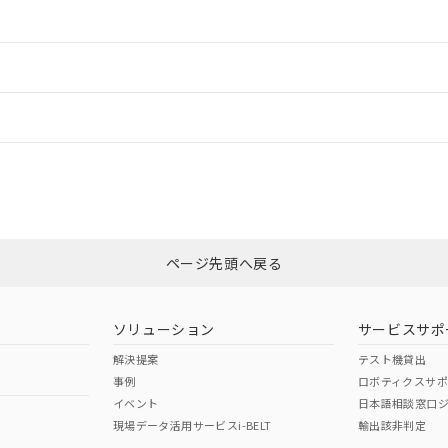
ご相談ください。
は満たないが在庫あり
製品を第三者に販売する場合は、上記1、2および3の内容を当該第
機器販売店や当社販売拠点は「
販売ネットワーク
」をご確認くだ
販売先および販売に係わる関係者が違法に輸出するおそれがある場
用期限
情報更新
び標準価格結果を当社の事前の承諾なく第三者に漏洩または開示し
え状況などにより、予定月が前後することがあります。
(最新の在庫状況については、お客様のお取引先、またはお客様担当
（10物質）のすべてが基準値以下であることを示します。
店・当社販売員にご確認ください)
ードすることができます。
能（部品リスト作成サービス）をご利用いただくには、I-Webメン
情報更新：
使用状況下において有害物質が外部に漏えいし、環境に深刻な影響を
あります。
機種、また在庫状況の情報を公開していない機種
ェブサイト上で当社にご登録された部品リストについて、当社およ
書ダウンロード
す。当社販売部門へお問い合わせください。
品・サービスに関するお客様との取引・商談に必要な範囲で利用す
CCC認証
電波法
ログイン/会員登録
合意する
キャンセル
書をダウンロードすることができます。
利用者とは、
"個人情報の共同利用に関して"
の「1.共同利用者の
N/A
N/A
非含有証明書
※3
します。
10物質）の非含有証明書
みください。
明書（当社基準）
ページ先頭へ戻る
ダウンロードはこちら
日時点で非含有を証明するもので、過去に遡って非含有を証明するも
令のフタル酸エステル類４物質の対応では、対応完了までの期間は出
型式承認
NK型式承認
ABS型式承認
備考欄に対応日を記載しておりました。
韓国
（日本
（アメリカ
ソリューション
サービスサポ
品への在庫切替を完了していることから、特段のことがない限り、20
舶規格）
船舶規格）
船舶規格）
す。
解決提案
テスト機貸出
事例
ロボティクスサ
No
No
イベント
日本語相談窓口
現場データ活用サービスi-BELT
輸出該非判定