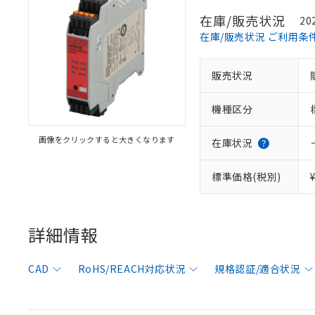
在庫/販売状況
20
在庫/販売状況 ご利用条
※1 対応状況
販売状況
対応済み：EU
機種区分
対応予定：EU R
対応予定なし：EU
画像をクリックすると大きくなります
在庫状況
調査・確認中：EU
ご利用条件
非該当品：ライセ
※1 中国RoHS
標準価格(税別)
仕入先様の事情に
があります。
以下の条件をお読
「○」：最大均質
「×」：最大均質
本サービスは
当社は、これ
*EU RoHS指令（10物
詳細情報
「－」：未確認で
鉛(Pb) 1000ppm以下、
くものです。
う）を輸出ま
記
説明
六価クロム(Cr(Ⅵ)) 1
当社制御機器
などの必要な
フタル酸ビス(2-エチルヘ
号
*中国RoHS10物質の基準値 
ル（DBP） 1000ppm
在庫状況およ
当社は規制貨
CAD
RoHS/REACH対応状況
規格認証/適合状況
Pb(鉛) :1000ppm、 Hg
但し、RoHS指令で産
のであり、閲
ます。
Cr(Ⅵ)(六価クロム) : 
フタル酸エステル類の４
○
一定数以
DBP(フタル酸ジブチル) :
い。
当社は貴社製
DEHP(フタル酸ビス(2-エ
正式な納期状
置等に一切使