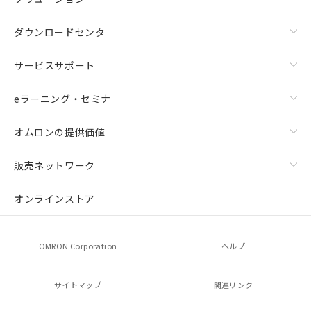
欄に対応日を記載しておりました。
既に当社にて対応品への在庫切替を完了
ダウンロードセンタ
していることから、特段のことがない限
り、2022年1月12日より割愛しておりま
サービスサポート
す。
eラーニング・セミナ
オムロンの提供価値
販売ネットワーク
オンラインストア
OMRON Corporation
ヘルプ
サイトマップ
関連リンク