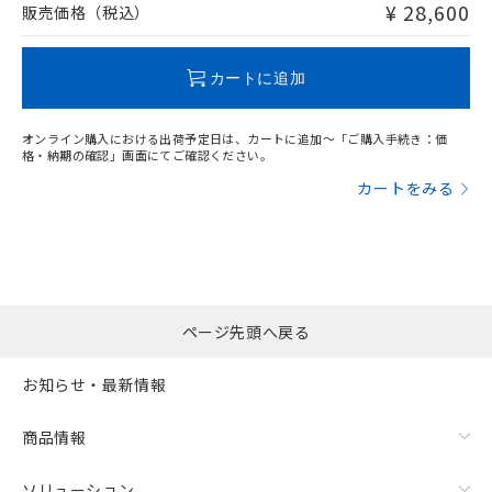
たはお客様担当のオムロン制御
ください。
¥ 28,600
販売価格（税込）
当社は、貴社製品を第三者に販売する
機器販売店・当社販売員にご確
X
O
O
O
在庫状況および標準価格結果を当社の
※2 対応予定月
「ｅ」：有害物質（10物質）のすべてが基
場合は、上記1、2および3の内容を当
認ください)
事前の承諾なく第三者に漏洩または開
準値以下であることを示します。
該第三者に通知します。また当社は、
示しないようお願いします。
カートに追加
部品在庫の切り替え状況などにより、予定
「10」：通常の使用状況下において有害物
販売先および販売に係わる関係者が違
マイパーツ機能（部品リスト作成サー
空
受注生産機種、また在庫状況の
"対応済み"や非含有の記載がされた商品であっても、流通
月が前後することがあります。
質が外部に漏えいし、環境に深刻な影響を
法に輸出するおそれがある場合は、取
ビス）をご利用いただくには、I-Web
白
情報を公開していない機種
在庫等で未対応品が混在する可能性があります。
及ぼさない年数を意味します。
り引きをいたしません。
オンライン購入における出荷予定日は、カートに追加～「ご購入手続き：価
メンバーズにご登録されている必要が
非含有品が必要な際は、弊社営業部門もしくは販売店へお
「－」：未確認です。当社販売部門へお問
格・納期の確認」画面にてご確認ください。
あります。
問い合わせください。
い合わせください。
カートをみる
お客様が当ウェブサイト上で当社にご
※3 非含有証明書ダウンロード
登録された部品リストについて、当社
この製品のRoHS/REACH対応状況ページへ
および当社の共同利用者が、当社の製
下記の非含有証明書をダウンロードするこ
品・サービスに関するお客様との取
とができます。
合意する
キャンセル
引・商談に必要な範囲で利用すること
をご了承ください。
EU RoHS指令（10物質）の非含有証明書
※当社の共同利用者とは、
"個人情報
ページ先頭へ戻る
51物質の非含有証明書（当社基準）
の共同利用に関して"
の「1.共同利
※本証明書は発行日時点で非含有を証明す
用者の範囲」に記載されている法人を
お知らせ・最新情報
るもので、過去に遡って非含有を証明する
指します。
ものではありません。
また、RoHS指令のフタル酸エステル類４
商品情報
物質の対応では、対応完了までの期間は出
荷製品に未対応品が混在することから備考
ソリューション