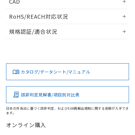
非含有に非対応の商品で、対応品を出す予
CAD
ご利用ください。
定はありません。
情報更新：2006/4/1
調査・確認中：EU RoHS指令（10物質）の
RoHS/REACH対応状況
本サービスは、当社制御機器事業取扱
※1 中国RoHS○×表
非含有の対応状況を調査中または確認中の
商品の当社在庫状況および標準価格
商品です。
ログイン/会員登録いただくと、CADデータをダウンロー
情報更新：2026/7/29
(税抜)を提供させていただくもので
規格認証/適合状況
「○」：最大均質材料含有率が中国RoHSの
非該当品：ライセンス料など無形物で、有
ドすることができます。
す。
基準値以下であることを示します。
害物質有無と関係のない商品です。
EU RoHS
注意事項・凡例
当社制御機器事業取扱商品の中には、
「×」：最大均質材料含有率が中国RoHSの
仕入先様の事情により、非含有部品として
UL認証
CSA認証
CEマーキング
本サービスの対象外となる商品もある
基準値を超えていることを示します。
いたものが、含有品と判明した場合などや
当社は、これら貴社製品のうち、外国
ログイン/会員登録
ことをご了承ください。
「－」：未確認です。当社販売部門へお問
むを得ず変更することがあります。
Yes
Yes
Yes
為替および外国貿易法に定める商品
在庫状況および標準価格照会結果は、
対応状況
対応予定月
※1
※2
い合わせください。
（以下｢規制貨物等」という）を輸出
記載している更新日時点での社内デー
*EU RoHS指令（10物質）：
または国外への提供する場合は、日本
カタログ/データシート/マニュアル
記
タに基づき作成されるものであり、閲
説明
対応済み
鉛(Pb) 1000ppm以下、 水銀(Hg) 1000ppm以下、 カド
*中国RoHS10物質の基準値 (GB/T26572)：
ダウンロードデータをご利用いただく前に、以下を必ずお読
国政府の輸出許可(または役務取引許
号
覧された時点での実際の在庫および標
ミウム(Cd) 100ppm以下、
Pb(鉛) :1000ppm、 Hg(水銀) : 1000ppm、 Cd(カドミウ
LR型式承認
DNV型式承認
BV型式承認
KR型式承
みください。
可)を取得するなどの必要な手続きを
六価クロム(Cr(Ⅵ)) 1000ppm以下、ポリ臭化ビフェニル
ム) : 100ppm、
準価格とは異なる場合があることをご
（イギリス
（ノルウェー
（フランス
（韓国
類(PBB) 1000ppm以下、ポリ臭化ジフェニルエーテル類
Cr(Ⅵ)(六価クロム) : 1000ppm、 PBBs(ポリ臭化ビフェ
ソフトウェアの使用条件
とります。
了承ください。
船舶規格）
船舶規格）
船舶規格）
船舶規格
(PBDE) 1000ppm以下、フタル酸ビス(2-エチルヘキシ
中国 RoHS
注意事項・凡例
○
一定数以上の在庫あり
ニル類) : 1000ppm、 PBDEs(ポリ臭化ジフェニルエーテ
該非判定見解書/項目別対比表
当社は規制貨物を破棄する場合は、完
ル) (DEHP)(別名：DOP) 1000ppm以下、フタル酸ブチ
正式な納期状況および標準価格はお客
ル類) : 1000ppm、
ルベンジル（BBP） 1000ppm以下、フタル酸ジブチル
全に破砕するなど、違法に輸出されな
DBP(フタル酸ジブチル) : 1000ppm、 DIBP(フタル酸ジ
No
No
No
No
様のお取引先、またはお客様担当のオ
（DBP） 1000ppm以下、フタル酸ジイソブチル
イソブチル) : 1000ppm、 BBP(フタル酸ブチルベンジ
△
一定数には満たないが在庫あり
日本の外為法に基づく該非判定、およびEAR再輸出規制に関する見解が入手でき
いよう必要な手段を講じます。
ムロン制御機器販売店・当社販売員に
(DIBP) 1000ppm以下
ル) : 1000ppm、
ます。
中国 RoHS表
※1 ※2
当社は貴社製品を、核兵器、ミサイ
但し、RoHS指令で産業用監視および制御機器に対する
DEHP(フタル酸ビス(2-エチルヘキシル)) : 1000ppm
ご相談ください。
適用除外項目は除く。
ル、化学兵器、生物兵器またはその他
－
在庫なし(最新の在庫状況につ
オムロン制御機器販売店や当社販売拠
オンライン購入
フタル酸エステル類の４物質については閾値を超える意
この製品の規格認証/適合状況ページへ
Pb
Hg
Cd
Cr(VI)
武器並びにこれらの製造装置等に一切
いては、お客様のお取引先、ま
図的な使用がないことを確認しています。
点は「
販売ネットワーク
」をご確認
その他の認証はこちらのページからご検索ください
※2 環境保護使用期限
使用いたしません。