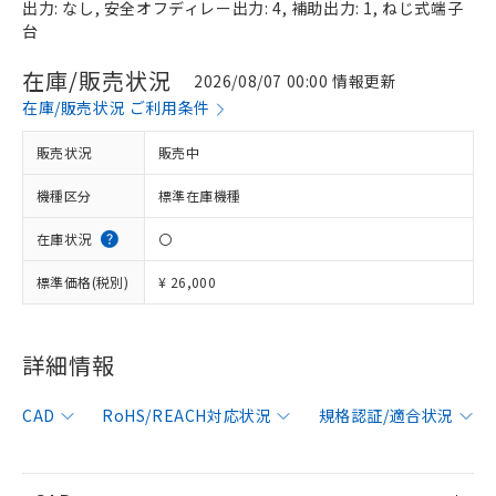
出力: なし, 安全オフディレー出力: 4, 補助出力: 1, ねじ式端子
台
在庫/販売状況
2026/08/07 00:00 情報更新
在庫/販売状況 ご利用条件
販売状況
販売中
機種区分
標準在庫機種
在庫状況
〇
標準価格(税別)
¥ 26,000
※1 対応状況
対応済み：EU RoHS指令（10物質）の
非含有に対応した製品が提供可能な商品で
詳細情報
す。
対応予定：EU RoHS指令（10物質）の非含
CAD
RoHS/REACH対応状況
規格認証/適合状況
ご利用条件
有に対応した製品に切り替える予定のある
商品です。
対応予定なし：EU RoHS指令（10物質）の
以下の条件をお読みいただき、同意のうえ