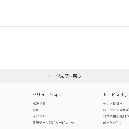
ご相談ください。
は満たないが在庫あり
製品を第三者に販売する場合は、上記1、2および3の内容を当該第
機器販売店や当社販売拠点は「
販売ネットワーク
」をご確認くだ
販売先および販売に係わる関係者が違法に輸出するおそれがある場
用期限
情報更新
び標準価格結果を当社の事前の承諾なく第三者に漏洩または開示し
え状況などにより、予定月が前後することがあります。
(最新の在庫状況については、お客様のお取引先、またはお客様担当
（10物質）のすべてが基準値以下であることを示します。
店・当社販売員にご確認ください)
ードすることができます。
能（部品リスト作成サービス）をご利用いただくには、I-Webメン
情報更新：
使用状況下において有害物質が外部に漏えいし、環境に深刻な影響を
あります。
機種、また在庫状況の情報を公開していない機種
ェブサイト上で当社にご登録された部品リストについて、当社およ
書ダウンロード
す。当社販売部門へお問い合わせください。
品・サービスに関するお客様との取引・商談に必要な範囲で利用す
CCC認証
電波法
ログイン/会員登録
合意する
キャンセル
書をダウンロードすることができます。
利用者とは、
"個人情報の共同利用に関して"
の「1.共同利用者の
Yes
N/A
非含有証明書
※3
します。
10物質）の非含有証明書
みください。
明書（当社基準）
ページ先頭へ戻る
ダウンロードはこちら
日時点で非含有を証明するもので、過去に遡って非含有を証明するも
令のフタル酸エステル類４物質の対応では、対応完了までの期間は出
型式承認
NK型式承認
ABS型式承認
備考欄に対応日を記載しておりました。
韓国
（日本
（アメリカ
ソリューション
サービスサポ
品への在庫切替を完了していることから、特段のことがない限り、20
舶規格）
船舶規格）
船舶規格）
す。
解決提案
テスト機貸出
事例
ロボティクスサ
No
No
イベント
日本語相談窓口
現場データ活用サービスi-BELT
輸出該非判定