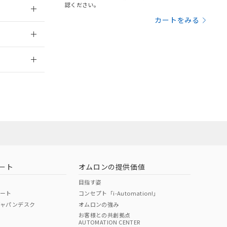
認ください。
三者に通知します。
さい。
合は、取り引きをい
カートをみる
：2020/4/1
ないようお願いしま
のオムロン制御
バーズにご登録され
2026/7/29
及ぼさない年数を意
び当社の共同利用者
ることをご了承くだ
範囲」に記載されて
のではありません。
荷製品に未対応品が
ート
オムロンの提供価値
22年1月12日よ
目指す姿
ポート
コンセプト「i-Automation!」
ジャパンデスク
オムロンの強み
お客様との共創拠点
AUTOMATION CENTER