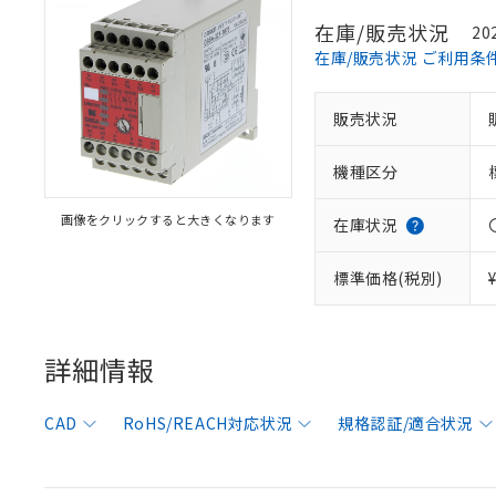
在庫/販売状況
20
在庫/販売状況 ご利用条
※1 対応状況
販売状況
対応済み：EU
機種区分
対応予定：EU R
対応予定なし：EU
画像をクリックすると大きくなります
在庫状況
調査・確認中：EU
ご利用条件
非該当品：ライセ
※1 中国RoHS
標準価格(税別)
仕入先様の事情に
があります。
以下の条件をお読
「○」：最大均質
「×」：最大均質
本サービスは
当社は、これ
*EU RoHS指令（10物
詳細情報
「－」：未確認で
鉛(Pb) 1000ppm以下、
くものです。
う）を輸出ま
記
説明
六価クロム(Cr(Ⅵ)) 1
当社制御機器
などの必要な
フタル酸ビス(2-エチルヘ
号
*中国RoHS10物質の基準値 
ル（DBP） 1000ppm
在庫状況およ
当社は規制貨
CAD
RoHS/REACH対応状況
規格認証/適合状況
Pb(鉛) :1000ppm、 Hg
但し、RoHS指令で産
のであり、閲
ます。
Cr(Ⅵ)(六価クロム) : 
フタル酸エステル類の４
○
一定数以
DBP(フタル酸ジブチル) :
い。
当社は貴社製
DEHP(フタル酸ビス(2-エ
正式な納期状
置等に一切使