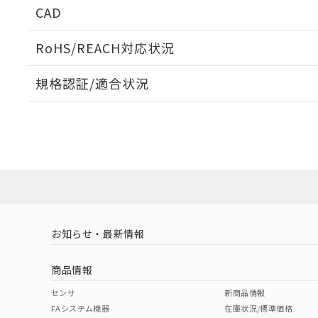
CAD
当社販売員に
※2 対応予定月
△
一定数に
当社は、貴社
オムロン制御
また当社は、
※2 環境保護使
在庫状況およ
部品在庫の切り替
たしません。
RoHS/REACH対応状況
－
在庫なし
す。
「ｅ」：有害物質
機器販売
ログイン/会員登録いただくと、CADデータをダウンロ
マイパーツ機
「10」：通常の
規格認証/適合状況
ている必要が
味します。
空
受注生産
お客様が当ウ
※3 非含有証明
EU RoHS
注意事項・凡例
「－」：未確認で
白
が、当社の製
UL認証
CSA認証
CEマーキング
さい。
下記の非含有証明
※当社の共同
Yes
Yes
Yes
対応状況
対応予定月
※1
※2
いる法人を指
EU RoHS指令（
ダウンロードデータをご利用いただく前に、以下を必ずお読
51物質の非含有証
対応済み
※本証明書は発行
ソフトウェアの使用条件
また、RoHS指
LR型式承認
DNV型式承認
BV型式承認
KR
混在することから
（イギリス
（ノルウェー
（フランス
（
お知らせ・最新情報
既に当社にて対応
中国 RoHS
注意事項・凡例
船舶規格）
船舶規格）
船舶規格）
船
り割愛しておりま
商品情報
No
No
No
No
中国 RoHS表
※1 ※2
センサ
新商品情報
FAシステム機器
在庫状況/標準価格