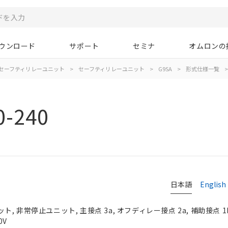
ウンロード
サポート
セミナ
オムロンの
/セーフティリレーユニット
>
セーフティリレーユニット
>
G9SA
>
形式仕様一覧
>
0-240
日本語
English
 非常停止ユニット, 主接点 3a, オフディレー接点 2a, 補助接点 1
0V