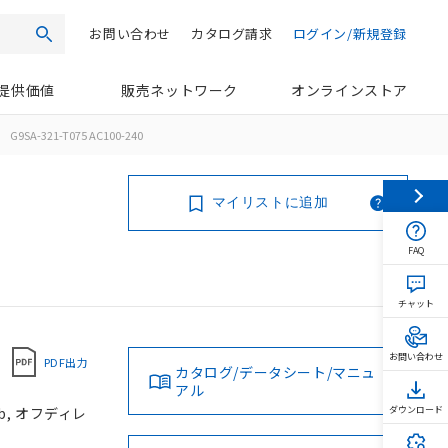
お問い合わせ
カタログ請求
ログイン/新規登録
検索
提供価値
販売ネットワーク
オンラインストア
G9SA-321-T075 AC100-240
マイリストに追加
FAQ
チャット
お問い合わせ
PDF出力
カタログ/データシート/マニュ
アル
b, オフディレ
ダウンロード