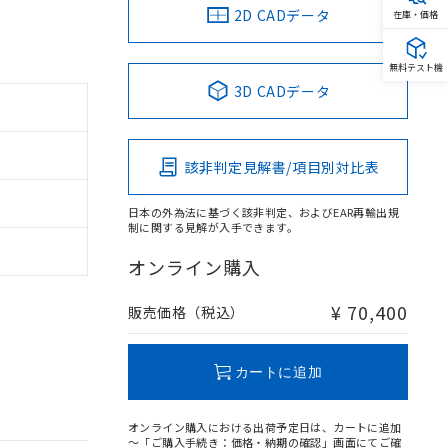
2D CADデータ
在庫・価格
無料テスト機
3D CADデータ
。
該非判定見解書/項目別対比表
商品です。
定はありません。
商品です。
日本の外為法に基づく該非判定、およびEAR再輸出規
制に関する見解が入手できます。
を得ず変更すること
オンライン購入
¥ 70,400
販売価格（税込）
を提供させていただ
規制貨物等」とい
引許可)を取得する
BDE) 1000ppm以下、
をご了承ください。
0ppm以下、フタル酸ジブチ
カートに追加
基づき作成されるも
う必要な手段を講じ
ことをご了承くださ
) : 1000ppm、
 1000ppm、
びにこれらの製造装
オンライン購入における出荷予定日は、カートに追加
ン制御機器販売店・
～「ご購入手続き：価格・納期の確認」画面にてご確