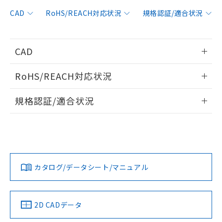
非含有に対応した製品が提供可能な商品で
す。
CAD
RoHS/REACH対応状況
規格認証/適合状況
対応予定：EU RoHS指令（10物質）の非含
ご利用条件
有に対応した製品に切り替える予定のある
商品です。
CAD
対応予定なし：EU RoHS指令（10物質）の
以下の条件をお読みいただき、同意のうえ
非含有に非対応の商品で、対応品を出す予
情報更新：2020/4/1
ご利用ください。
定はありません。
RoHS/REACH対応状況
調査・確認中：EU RoHS指令（10物質）の
本サービスは、当社制御機器事業取扱
ログイン/会員登録いただくと、CADデータをダウンロー
※1 中国RoHS○×表
非含有の対応状況を調査中または確認中の
情報更新：2026/7/29
商品の当社在庫状況および標準価格
規格認証/適合状況
ドすることができます。
商品です。
(税抜)を提供させていただくもので
「○」：最大均質材料含有率が中国RoHSの
非該当品：ライセンス料など無形物で、有
EU RoHS
注意事項・凡例
す。
基準値以下であることを示します。
UL認証
CSA認証
CEマーキング
害物質有無と関係のない商品です。
当社制御機器事業取扱商品の中には、
「×」：最大均質材料含有率が中国RoHSの
仕入先様の事情により、非含有部品として
ログイン/会員登録
本サービスの対象外となる商品もある
Yes
Yes
Yes
基準値を超えていることを示します。
いたものが、含有品と判明した場合などや
当社は、これら貴社製品のうち、外国
対応状況
対応予定月
※1
※2
ことをご了承ください。
「－」：未確認です。当社販売部門へお問
むを得ず変更することがあります。
為替および外国貿易法に定める商品
在庫状況および標準価格照会結果は、
い合わせください。
カタログ/データシート/マニュアル
（以下｢規制貨物等」という）を輸出
対応済み
記載している更新日時点での社内デー
ダウンロードデータをご利用いただく前に、以下を必ずお読
*EU RoHS指令（10物質）：
または国外への提供する場合は、日本
記
タに基づき作成されるものであり、閲
説明
LR型式承認
DNV型式承認
BV型式承認
KR型式承
鉛(Pb) 1000ppm以下、 水銀(Hg) 1000ppm以下、 カド
みください。
*中国RoHS10物質の基準値 (GB/T26572)：
国政府の輸出許可(または役務取引許
（イギリス
（ノルウェー
（フランス
（韓国
号
覧された時点での実際の在庫および標
ミウム(Cd) 100ppm以下、
Pb(鉛) :1000ppm、 Hg(水銀) : 1000ppm、 Cd(カドミウ
ソフトウェアの使用条件
可)を取得するなどの必要な手続きを
六価クロム(Cr(Ⅵ)) 1000ppm以下、ポリ臭化ビフェニル
船舶規格）
船舶規格）
船舶規格）
船舶規格
ム) : 100ppm、
中国 RoHS
準価格とは異なる場合があることをご
注意事項・凡例
2D CADデータ
類(PBB) 1000ppm以下、ポリ臭化ジフェニルエーテル類
Cr(Ⅵ)(六価クロム) : 1000ppm、 PBBs(ポリ臭化ビフェ
とります。
了承ください。
(PBDE) 1000ppm以下、フタル酸ビス(2-エチルヘキシ
○
一定数以上の在庫あり
ニル類) : 1000ppm、 PBDEs(ポリ臭化ジフェニルエーテ
No
No
No
No
当社は規制貨物を破棄する場合は、完
ル) (DEHP)(別名：DOP) 1000ppm以下、フタル酸ブチ