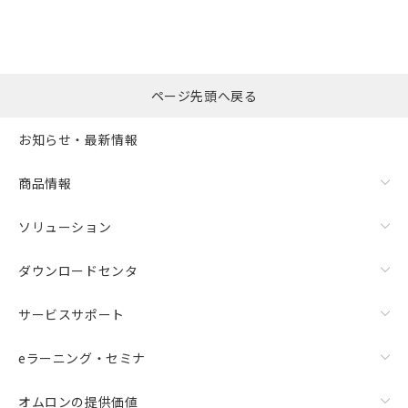
※本証明書は発行日時点で非含有を証明す
用者の範囲」に記載されている法人を
るもので、過去に遡って非含有を証明する
指します。
ものではありません。
また、RoHS指令のフタル酸エステル類４
物質の対応では、対応完了までの期間は出
ページ先頭へ戻る
荷製品に未対応品が混在することから備考
欄に対応日を記載しておりました。
お知らせ・最新情報
既に当社にて対応品への在庫切替を完了
していることから、特段のことがない限
り、2022年1月12日より割愛しておりま
商品情報
す。
ソリューション
ダウンロードセンタ
サービスサポート
eラーニング・セミナ
オムロンの提供価値