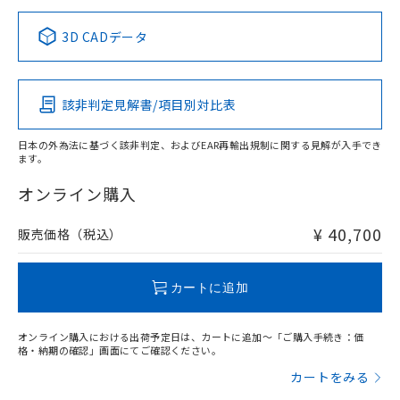
正式な納期状況および標準価格はお客
ル類) : 1000ppm、
ルベンジル（BBP） 1000ppm以下、フタル酸ジブチル
全に破砕するなど、違法に輸出されな
DBP(フタル酸ジブチル) : 1000ppm、 DIBP(フタル酸ジ
様のお取引先、またはお客様担当のオ
中国 RoHS表
※1 ※2
（DBP） 1000ppm以下、フタル酸ジイソブチル
イソブチル) : 1000ppm、 BBP(フタル酸ブチルベンジ
△
一定数には満たないが在庫あり
いよう必要な手段を講じます。
3D CADデータ
ムロン制御機器販売店・当社販売員に
(DIBP) 1000ppm以下
ル) : 1000ppm、
当社は貴社製品を、核兵器、ミサイ
但し、RoHS指令で産業用監視および制御機器に対する
DEHP(フタル酸ビス(2-エチルヘキシル)) : 1000ppm
この製品の規格認証/適合状況ページへ
Pb
ご相談ください。
Hg
Cd
Cr(VI)
適用除外項目は除く。
ル、化学兵器、生物兵器またはその他
－
在庫なし(最新の在庫状況につ
その他の認証はこちらのページからご検索ください
オムロン制御機器販売店や当社販売拠
フタル酸エステル類の４物質については閾値を超える意
武器並びにこれらの製造装置等に一切
いては、お客様のお取引先、ま
図的な使用がないことを確認しています。
点は「
販売ネットワーク
」をご確認
該非判定見解書/項目別対比表
※2 環境保護使用期限
X
使用いたしません。
O
O
O
たはお客様担当のオムロン制御
ください。
当社は、貴社製品を第三者に販売する
機器販売店・当社販売員にご確
在庫状況および標準価格結果を当社の
※2 対応予定月
「ｅ」：有害物質（10物質）のすべてが基
日本の外為法に基づく該非判定、およびEAR再輸出規制に関する見解が入手でき
場合は、上記1、2および3の内容を当
認ください)
事前の承諾なく第三者に漏洩または開
ます。
準値以下であることを示します。
該第三者に通知します。また当社は、
"対応済み"や非含有の記載がされた商品であっても、流通
示しないようお願いします。
部品在庫の切り替え状況などにより、予定
「10」：通常の使用状況下において有害物
販売先および販売に係わる関係者が違
在庫等で未対応品が混在する可能性があります。
マイパーツ機能（部品リスト作成サー
オンライン購入
空
受注生産機種、また在庫状況の
月が前後することがあります。
質が外部に漏えいし、環境に深刻な影響を
法に輸出するおそれがある場合は、取
非含有品が必要な際は、弊社営業部門もしくは販売店へお
ビス）をご利用いただくには、I-Web
白
情報を公開していない機種
及ぼさない年数を意味します。
り引きをいたしません。
問い合わせください。
メンバーズにご登録されている必要が
¥ 40,700
販売価格（税込）
「－」：未確認です。当社販売部門へお問
あります。
い合わせください。
お客様が当ウェブサイト上で当社にご
この製品のRoHS/REACH対応状況ページへ
※3 非含有証明書ダウンロード
登録された部品リストについて、当社
カートに追加
および当社の共同利用者が、当社の製
下記の非含有証明書をダウンロードするこ
品・サービスに関するお客様との取
とができます。
オンライン購入における出荷予定日は、カートに追加～「ご購入手続き：価
合意する
キャンセル
引・商談に必要な範囲で利用すること
格・納期の確認」画面にてご確認ください。
をご了承ください。
EU RoHS指令（10物質）の非含有証明書
カートをみる
※当社の共同利用者とは、
"個人情報
51物質の非含有証明書（当社基準）
の共同利用に関して"
の「1.共同利