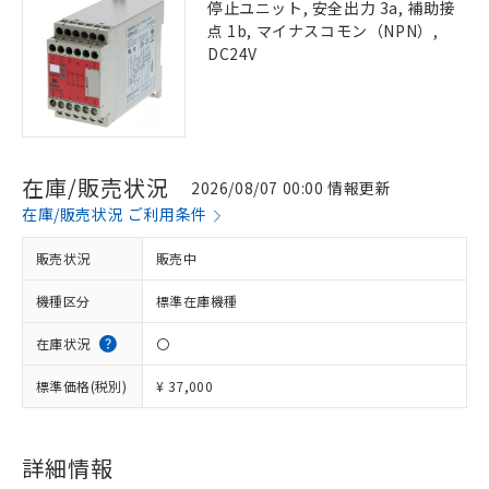
停止ユニット, 安全出力 3a, 補助接
点 1b, マイナスコモン（NPN）,
DC24V
在庫/販売状況
2026/08/07 00:00 情報更新
在庫/販売状況 ご利用条件
販売状況
販売中
機種区分
標準在庫機種
在庫状況
〇
標準価格(税別)
¥ 37,000
※1 対応状況
詳細情報
対応済み：EU RoHS指令（10物質）の