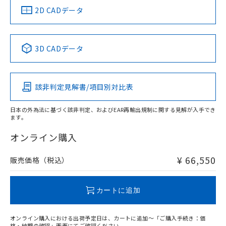
り、2022年1月12日より割愛しておりま
船舶規格）
船舶規格）
船舶規格）
船舶規格
中国 RoHS
注意事項・凡例
2D CADデータ
す。
No
No
No
No
中国 RoHS表
※1 ※2
3D CADデータ
この製品の規格認証/適合状況ページへ
Pb
Hg
Cd
Cr(VI)
その他の認証はこちらのページからご検索ください
該非判定見解書/項目別対比表
X
O
O
O
日本の外為法に基づく該非判定、およびEAR再輸出規制に関する見解が入手でき
ます。
"対応済み"や非含有の記載がされた商品であっても、流通
在庫等で未対応品が混在する可能性があります。
オンライン購入
非含有品が必要な際は、弊社営業部門もしくは販売店へお
問い合わせください。
¥ 66,550
販売価格（税込）
この製品のRoHS/REACH対応状況ページへ
カートに追加
オンライン購入における出荷予定日は、カートに追加～「ご購入手続き：価
格・納期の確認」画面にてご確認ください。