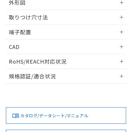
外形図
部品在庫の切り替え状況などにより、予定
「10」：通常の使用状況下において有害物
販売先および販売に係わる関係者が違
マイパーツ機能（部品リスト作成サー
空
受注生産機種、また在庫状況の
月が前後することがあります。
質が外部に漏えいし、環境に深刻な影響を
法に輸出するおそれがある場合は、取
ビス）をご利用いただくには、I-Web
白
情報を公開していない機種
情報更新：2025/09/10
及ぼさない年数を意味します。
り引きをいたしません。
取りつけ穴寸法
メンバーズにご登録されている必要が
「－」：未確認です。当社販売部門へお問
あります。
外形図
い合わせください。
情報更新：2025/09/10
お客様が当ウェブサイト上で当社にご
端子配置
※3 非含有証明書ダウンロード
登録された部品リストについて、当社
取りつけ穴寸法
および当社の共同利用者が、当社の製
情報更新：2025/09/10
CAD
下記の非含有証明書をダウンロードするこ
品・サービスに関するお客様との取
とができます。
合意する
キャンセル
引・商談に必要な範囲で利用すること
端子配置
ログイン/会員登録いただくと、CADデータをダウンロー
RoHS/REACH対応状況
をご了承ください。
ドすることができます。
EU RoHS指令（10物質）の非含有証明書
※当社の共同利用者とは、
"個人情報
51物質の非含有証明書（当社基準）
情報更新：2026/7/29
の共同利用に関して"
の「1.共同利
規格認証/適合状況
※本証明書は発行日時点で非含有を証明す
用者の範囲」に記載されている法人を
るもので、過去に遡って非含有を証明する
ログイン/会員登録
EU RoHS
注意事項・凡例
指します。
ものではありません。
UL認証
CSA認証
CEマーキング
また、RoHS指令のフタル酸エステル類４
Yes
Yes
Yes
物質の対応では、対応完了までの期間は出
対応状況
対応予定月
※1
※2
ダウンロードデータをご利用いただく前に、以下を必ずお読
荷製品に未対応品が混在することから備考
みください。
欄に対応日を記載しておりました。
カタログ/データシート/マニュアル
対応済み
ソフトウェアの使用条件
既に当社にて対応品への在庫切替を完了
LR型式承認
DNV型式承認
BV型式承認
KR型式承
していることから、特段のことがない限
（イギリス
（ノルウェー
（フランス
（韓国