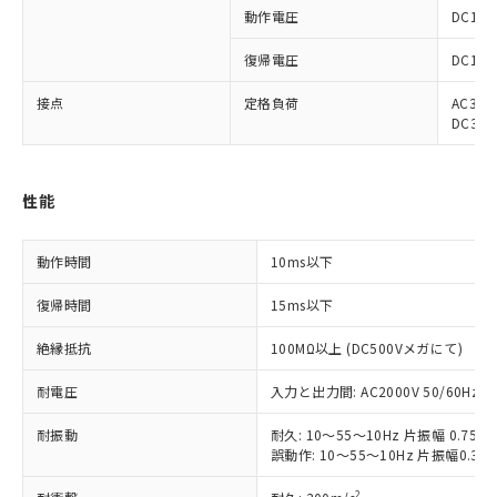
動作電圧
DC19
復帰電圧
DC1V
接点
定格負荷
AC3～2
DC3～1
性能
※1 対応状況
対応済み：EU RoHS指令（10物質）の
動作時間
10ms以下
非含有に対応した製品が提供可能な商品で
す。
復帰時間
15ms以下
対応予定：EU RoHS指令（10物質）の非含
ご利用条件
有に対応した製品に切り替える予定のある
絶縁抵抗
100MΩ以上 (DC500Vメガにて)
商品です。
耐電圧
入力と出力間: AC2000V 50/60Hz 1
対応予定なし：EU RoHS指令（10物質）の
以下の条件をお読みいただき、同意のうえ
非含有に非対応の商品で、対応品を出す予
ご利用ください。
耐振動
耐久: 10～55～10Hz 片振幅 0.7
定はありません。
誤動作: 10～55～10Hz 片振幅0.3
調査・確認中：EU RoHS指令（10物質）の
本サービスは、当社制御機器事業取扱
※1 中国RoHS○×表
非含有の対応状況を調査中または確認中の
2