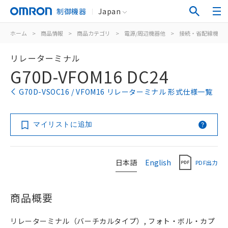
制御機器
Japan
ホーム
>
商品情報
>
商品カテゴリ
>
電源/周辺機器他
>
接続・省配線機器
リレーターミナル
G70D-VFOM16 DC24
G70D-VSOC16 / VFOM16 リレーターミナル 形式仕様一覧
マイリストに追加
日本語
English
PDF出力
商品概要
リレーターミナル（バーチカルタイプ）, フォト・ボル・カプ