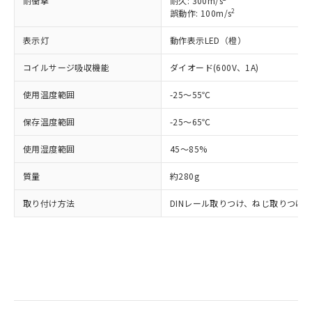
耐衝撃
耐久: 300m/s
商品の当社在庫状況および標準価格
商品です。
2
誤動作: 100m/s
(税抜)を提供させていただくもので
「○」：最大均質材料含有率が中国RoHSの
非該当品：ライセンス料など無形物で、有
す。
基準値以下であることを示します。
害物質有無と関係のない商品です。
表示灯
動作表示LED（橙）
当社制御機器事業取扱商品の中には、
「×」：最大均質材料含有率が中国RoHSの
仕入先様の事情により、非含有部品として
本サービスの対象外となる商品もある
基準値を超えていることを示します。
いたものが、含有品と判明した場合などや
コイルサージ吸収機能
ダイオード(600V、1A)
当社は、これら貴社製品のうち、外国
ことをご了承ください。
「－」：未確認です。当社販売部門へお問
むを得ず変更することがあります。
為替および外国貿易法に定める商品
在庫状況および標準価格照会結果は、
い合わせください。
使用温度範囲
-25～55℃
（以下｢規制貨物等」という）を輸出
記載している更新日時点での社内デー
*EU RoHS指令（10物質）：
または国外への提供する場合は、日本
記
タに基づき作成されるものであり、閲
説明
保存温度範囲
-25～65℃
鉛(Pb) 1000ppm以下、 水銀(Hg) 1000ppm以下、 カド
*中国RoHS10物質の基準値 (GB/T26572)：
国政府の輸出許可(または役務取引許
号
覧された時点での実際の在庫および標
ミウム(Cd) 100ppm以下、
Pb(鉛) :1000ppm、 Hg(水銀) : 1000ppm、 Cd(カドミウ
可)を取得するなどの必要な手続きを
六価クロム(Cr(Ⅵ)) 1000ppm以下、ポリ臭化ビフェニル
ム) : 100ppm、
準価格とは異なる場合があることをご
使用湿度範囲
45～85%
類(PBB) 1000ppm以下、ポリ臭化ジフェニルエーテル類
Cr(Ⅵ)(六価クロム) : 1000ppm、 PBBs(ポリ臭化ビフェ
とります。
了承ください。
(PBDE) 1000ppm以下、フタル酸ビス(2-エチルヘキシ
○
一定数以上の在庫あり
ニル類) : 1000ppm、 PBDEs(ポリ臭化ジフェニルエーテ
当社は規制貨物を破棄する場合は、完
ル) (DEHP)(別名：DOP) 1000ppm以下、フタル酸ブチ
質量
約280g
正式な納期状況および標準価格はお客
ル類) : 1000ppm、
ルベンジル（BBP） 1000ppm以下、フタル酸ジブチル
全に破砕するなど、違法に輸出されな
DBP(フタル酸ジブチル) : 1000ppm、 DIBP(フタル酸ジ
様のお取引先、またはお客様担当のオ
（DBP） 1000ppm以下、フタル酸ジイソブチル
イソブチル) : 1000ppm、 BBP(フタル酸ブチルベンジ
△
一定数には満たないが在庫あり
いよう必要な手段を講じます。
取り付け方法
DINレール取りつけ、ねじ取りつけ
ムロン制御機器販売店・当社販売員に
(DIBP) 1000ppm以下
ル) : 1000ppm、
当社は貴社製品を、核兵器、ミサイ
但し、RoHS指令で産業用監視および制御機器に対する
DEHP(フタル酸ビス(2-エチルヘキシル)) : 1000ppm
ご相談ください。
適用除外項目は除く。
ル、化学兵器、生物兵器またはその他
－
在庫なし(最新の在庫状況につ
オムロン制御機器販売店や当社販売拠
フタル酸エステル類の４物質については閾値を超える意
武器並びにこれらの製造装置等に一切
いては、お客様のお取引先、ま
図的な使用がないことを確認しています。
点は「
販売ネットワーク
」をご確認
※2 環境保護使用期限
使用いたしません。
たはお客様担当のオムロン制御
ください。
当社は、貴社製品を第三者に販売する
機器販売店・当社販売員にご確
在庫状況および標準価格結果を当社の
※2 対応予定月
「ｅ」：有害物質（10物質）のすべてが基
場合は、上記1、2および3の内容を当
認ください)
事前の承諾なく第三者に漏洩または開
準値以下であることを示します。
該第三者に通知します。また当社は、
示しないようお願いします。