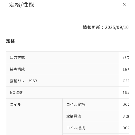
定格/性能
情報更新：2025/09/10
定格
出力方式
パワーM
接点構成
1a×1
搭載リレー/SSR
G3DZ
I/O点数
16点
コイル
コイル定格
DC24V
定格電流
8.2m
コイル抵抗
DC24V