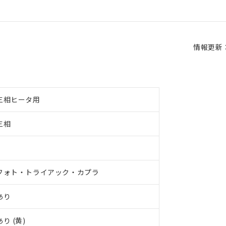
情報更新：2
三相ヒータ用
三相
3
フォト・トライアック・カプラ
あり
あり (黄)