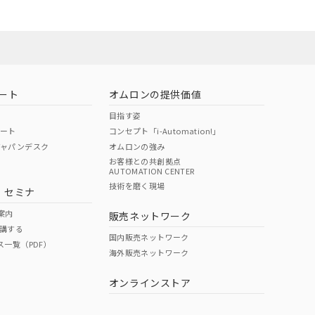
ート
オムロンの提供価値
目指す姿
ポート
コンセプト「i-Automation!」
ジャパンデスク
オムロンの強み
お客様との共創拠点
AUTOMATION CENTER
DIBP
BBP
DEHP
環境保護
技術を磨く現場
・セミナ
状況ページへ
使用期限
検索ください
案内
販売ネットワーク
講する
O
O
O
10
国内販売ネットワーク
ス一覧（PDF）
海外販売ネットワーク
オンラインストア