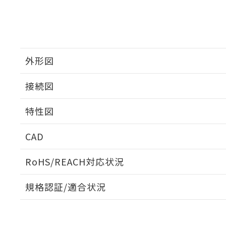
外形図
接続図
特性図
端子配置/内部接続
CAD
入力電圧-入力電流/入力インピーダンス特性
ログイン/会員登録いただくと、CADデータをダウンロ
RoHS/REACH対応状況
規格認証/適合状況
EU RoHS
注意事項・凡例
UL認証
CSA認証
CEマーキング