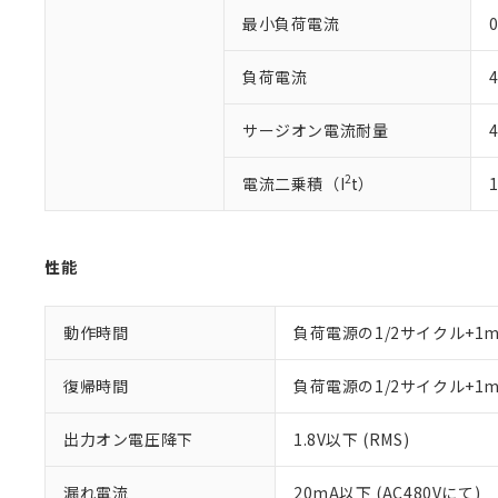
「－」：未確認で
鉛(Pb) 1000ppm以下、
くものです。
う）を輸出ま
最小負荷電流
0
記
説明
六価クロム(Cr(Ⅵ)) 1
当社制御機器
などの必要な
フタル酸ビス(2-エチルヘ
号
*中国RoHS10物質の基準値 
ル（DBP） 1000ppm
在庫状況およ
当社は規制貨
Pb(鉛) :1000ppm、 Hg
負荷電流
但し、RoHS指令で産
のであり、閲
ます。
Cr(Ⅵ)(六価クロム) : 
フタル酸エステル類の４
○
一定数以
DBP(フタル酸ジブチル) :
い。
当社は貴社製
DEHP(フタル酸ビス(2-エ
サージオン電流耐量
正式な納期状
置等に一切使
当社販売員に
※2 対応予定月
△
一定数に
当社は、貴社
オムロン制御
2
電流二乗積（I
t）
また当社は、
※2 環境保護使
在庫状況およ
部品在庫の切り替
たしません。
－
在庫なし
す。
「ｅ」：有害物質
機器販売
マイパーツ機
「10」：通常の
性能
ている必要が
味します。
空
受注生産
お客様が当ウ
※3 非含有証明
「－」：未確認で
白
が、当社の製
動作時間
負荷電源の1/2サイクル+1
さい。
下記の非含有証明
※当社の共同
復帰時間
負荷電源の1/2サイクル+1
いる法人を指
EU RoHS指令（
51物質の非含有証
出力オン電圧降下
1.8V以下 (RMS)
※本証明書は発行
また、RoHS指
混在することから
漏れ電流
20mA以下 (AC480Vにて)