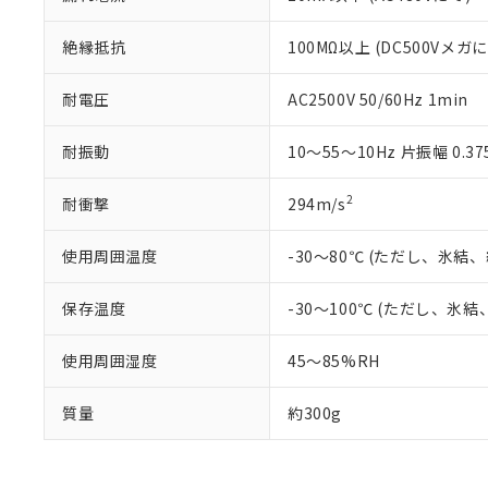
既に当社にて対応
り割愛しておりま
絶縁抵抗
100MΩ以上 (DC500Vメガに
耐電圧
AC2500V 50/60Hz 1min
耐振動
10～55～10Hz 片振幅 0.3
2
耐衝撃
294m/s
使用周囲温度
-30～80℃ (ただし、氷結
保存温度
-30～100℃ (ただし、氷
使用周囲湿度
45～85%RH
質量
約300g