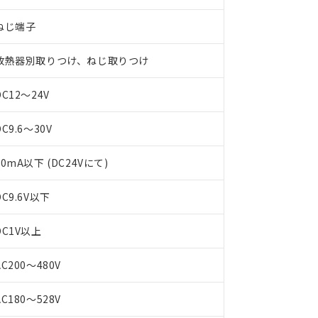
ねじ端子
放熱器別取りつけ、ねじ取りつけ
DC12～24V
DC9.6～30V
10mA以下 (DC24Vにて)
 RoHS指令（10物質）の非含有に対応した製品が提供可能な商品です
DC9.6V以下
oHS指令（10物質）の非含有に対応した製品に切り替える予定のある
 RoHS指令（10物質）の非含有に非対応の商品で、対応品を出す予
DC1V以上
 RoHS指令（10物質）の非含有の対応状況を調査中または確認中の
ンス料など無形物で、有害物質有無と関係のない商品です。
○×表
AC200～480V
より、非含有部品としていたものが、含有品と判明した場合などやむ
みいただき、同意のうえご利用ください。
材料含有率が中国RoHSの基準値以下であることを示します。
AC180～528V
材料含有率が中国RoHSの基準値を超えていることを示します。
、当社制御機器事業取扱商品の当社在庫状況および標準価格(税抜)
ら貴社製品のうち、外国為替および外国貿易法に定める商品（以下｢
質）：