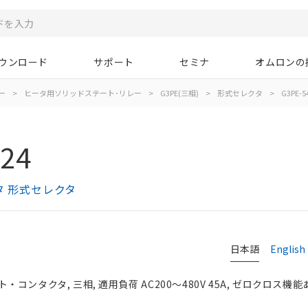
ウンロード
サポート
セミナ
オムロンの
ー
>
ヒータ用ソリッドステート･リレー
>
G3PE(三相)
>
形式セレクタ
>
G3PE-5
-24
タ 形式セレクタ
日本語
English
ンタクタ, 三相, 適用負荷 AC200～480V 45A, ゼロクロス機能