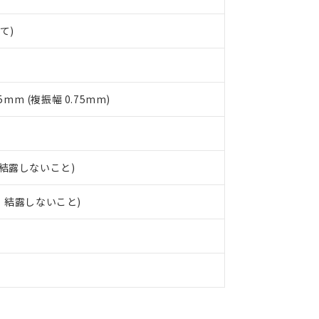
品への在庫切替を完了していることから、特段のことがない限り、20
す。
て)
75mm (複振幅 0.75mm)
、結露しないこと)
結、結露しないこと)