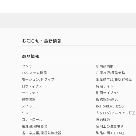
ダウンロードデータをご利用いただく前に、以下を必ずお読
Yes
Yes
Yes
対応状況
対応予定月
※1
※2
ソフトウェアの使用条件
取りつけ穴加工図
対応済み
LR型式承認
DNV型式承認
BV型式承認
KR
（イギリス
（ノルウェー
（フランス
（
お知らせ・最新情報
中国 RoHS
注意事項・凡例
船舶規格）
船舶規格）
船舶規格）
船
商品情報
No
No
No
No
中国 RoHS表
※1 ※2
センサ
新商品情報
FAシステム機器
在庫状況/標準価格
Pb
Hg
Cd
Cr(V
モーション/ドライブ
生産終了品/推奨代替品
ロボティクス
特設サイト
セーフティ
動画ライブラリ
検査装置
規格認証/適合
X
O
O
O
スイッチ
RoHS/REACH対応
リレー
カタログ/マニュアル訂正
コントロール
技術解説
"対応済み"や非含有の記載がされた商品であっても、流通
電源/周辺機器他
使用上の注意事項
非含有品が必要な際は、弊社営業部門もしくは販売店へお
省エネ支援/環境対策機器
製品に関するFAQ