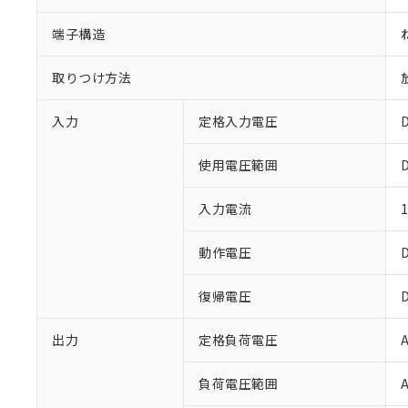
端子構造
取りつけ方法
入力
定格入力電圧
使用電圧範囲
入力電流
※1 対応状況
対応済み：EU
動作電圧
対応予定：EU R
対応予定なし：EU
復帰電圧
調査・確認中：EU
ご利用条件
非該当品：ライセ
※1 中国RoHS
出力
定格負荷電圧
仕入先様の事情に
があります。
以下の条件をお読
「○」：最大均質
負荷電圧範囲
「×」：最大均質
本サービスは
当社は、これ
*EU RoHS指令（10物