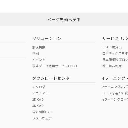
みください。
N/A
N/A
非含有証明書
※3
ページ先頭へ戻る
ダウンロードはこちら
型式承認
NK型式承認
ABS型式承認
韓国
（日本
（アメリカ
ソリューション
サービスサポ
舶規格）
船舶規格）
船舶規格）
解決提案
テスト機貸出
事例
ロボティクスサ
No
No
イベント
日本語相談窓口
現場データ活用サービスi-BELT
輸出該非判定
I)
PBBs
PBDEs
DBP
ダウンロードセンタ
eラーニング
この製品の規格認証/適合
その他の認証はこちらのページからご
カタログ
eラーニングのご
マニュアル
コースを選んで受
O
O
O
2D CAD
eラーニングコー
3D CAD
電気制御CAD
在庫等で未対応品が混在する可能性があります。
ソフトウェア
問い合わせください。