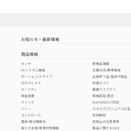
ダウンロードデータをご利用いただく前に、以下を必ずお読
Yes
Yes
Yes
対応状況
対応予定月
※1
※2
ソフトウェアの使用条件
取りつけ穴加工図
対応済み
LR型式承認
DNV型式承認
BV型式承認
KR
（イギリス
（ノルウェー
（フランス
（
お知らせ・最新情報
中国 RoHS
注意事項・凡例
船舶規格）
船舶規格）
船舶規格）
船
商品情報
No
No
No
No
中国 RoHS表
※1 ※2
センサ
新商品情報
FAシステム機器
在庫状況/標準価格
Pb
Hg
Cd
Cr(V
モーション/ドライブ
生産終了品/推奨代替品
ロボティクス
特設サイト
セーフティ
動画ライブラリ
検査装置
規格認証/適合
X
O
O
O
スイッチ
RoHS/REACH対応
リレー
カタログ/マニュアル訂正
コントロール
技術解説
"対応済み"や非含有の記載がされた商品であっても、流通
電源/周辺機器他
使用上の注意事項
非含有品が必要な際は、弊社営業部門もしくは販売店へお
省エネ支援/環境対策機器
製品に関するFAQ