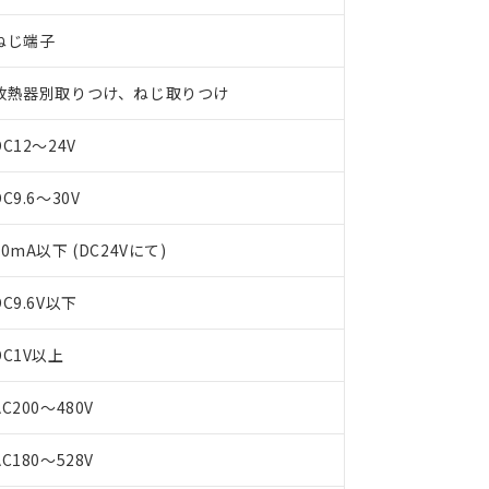
ねじ端子
放熱器別取りつけ、ねじ取りつけ
DC12～24V
DC9.6～30V
10mA以下 (DC24Vにて)
 RoHS指令（10物質）の非含有に対応した製品が提供可能な商品です
DC9.6V以下
oHS指令（10物質）の非含有に対応した製品に切り替える予定のある
 RoHS指令（10物質）の非含有に非対応の商品で、対応品を出す予
DC1V以上
 RoHS指令（10物質）の非含有の対応状況を調査中または確認中の
ンス料など無形物で、有害物質有無と関係のない商品です。
○×表
AC200～480V
より、非含有部品としていたものが、含有品と判明した場合などやむ
みいただき、同意のうえご利用ください。
材料含有率が中国RoHSの基準値以下であることを示します。
AC180～528V
材料含有率が中国RoHSの基準値を超えていることを示します。
、当社制御機器事業取扱商品の当社在庫状況および標準価格(税抜)
ら貴社製品のうち、外国為替および外国貿易法に定める商品（以下｢
質）：