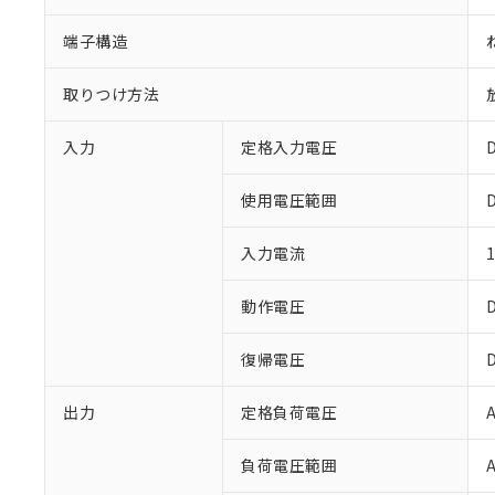
端子構造
取りつけ方法
入力
定格入力電圧
使用電圧範囲
入力電流
※1 対応状況
対応済み：EU
動作電圧
対応予定：EU R
対応予定なし：EU
復帰電圧
調査・確認中：EU
ご利用条件
非該当品：ライセ
※1 中国RoHS
出力
定格負荷電圧
仕入先様の事情に
があります。
以下の条件をお読
「○」：最大均質
負荷電圧範囲
「×」：最大均質
本サービスは
当社は、これ
*EU RoHS指令（10物