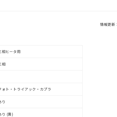
情報更新：2
三相ヒータ用
三相
2
フォト・トライアック・カプラ
あり
あり (黄)