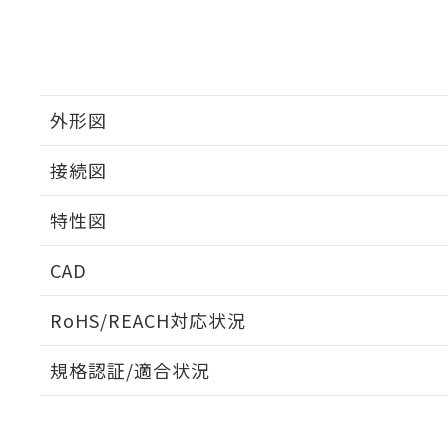
外形図
接続図
特性図
端子配置/内部接続
CAD
入力電圧-入力電流/入力インピーダンス特性
ログイン/会員登録いただくと、CADデータをダウンロ
RoHS/REACH対応状況
規格認証/適合状況
EU RoHS
注意事項・凡例
UL認証
CSA認証
CEマーキング