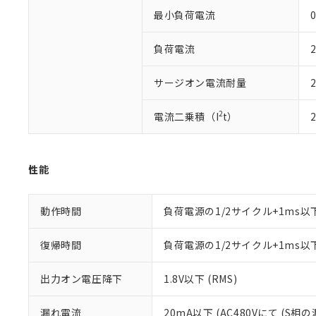
「－」：未確認で
鉛(Pb) 1000ppm以下、
くものです。
う）を輸出ま
最小負荷電流
0
記
説明
六価クロム(Cr(Ⅵ)) 1
当社制御機器
などの必要な
フタル酸ビス(2-エチルヘ
号
*中国RoHS10物質の基準値 
ル（DBP） 1000ppm
在庫状況およ
当社は規制貨
Pb(鉛) :1000ppm、 Hg
負荷電流
但し、RoHS指令で産
のであり、閲
ます。
Cr(Ⅵ)(六価クロム) : 
フタル酸エステル類の４
○
一定数以
DBP(フタル酸ジブチル) :
い。
当社は貴社製
DEHP(フタル酸ビス(2-エ
サージオン電流耐量
正式な納期状
置等に一切使
当社販売員に
※2 対応予定月
△
一定数に
当社は、貴社
オムロン制御
2
電流二乗積（I
t）
また当社は、
※2 環境保護使
在庫状況およ
部品在庫の切り替
たしません。
－
在庫なし
す。
「ｅ」：有害物質
機器販売
マイパーツ機
「10」：通常の
性能
ている必要が
味します。
空
受注生産
お客様が当ウ
※3 非含有証明
「－」：未確認で
白
が、当社の製
動作時間
負荷電源の1/2サイクル+1ms以
さい。
下記の非含有証明
※当社の共同
復帰時間
負荷電源の1/2サイクル+1ms以
いる法人を指
EU RoHS指令（
51物質の非含有証
出力オン電圧降下
1.8V以下 (RMS)
※本証明書は発行
また、RoHS指
混在することから
漏れ電流
20mA以下 (AC480Vにて (