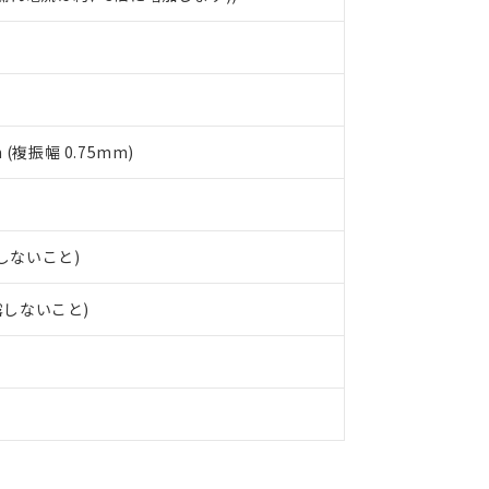
品への在庫切替を完了していることから、特段のことがない限り、20
す。
 (複振幅 0.75mm)
露しないこと)
露しないこと)