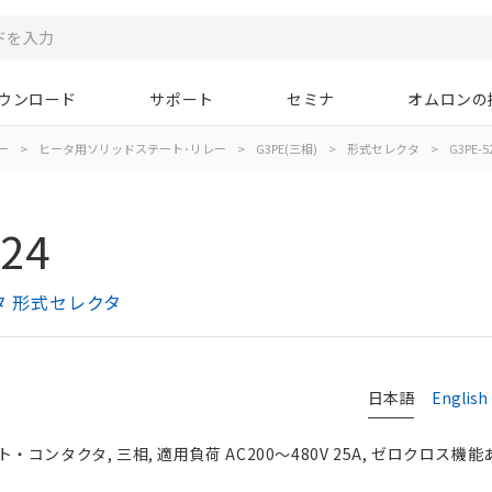
ウンロード
サポート
セミナ
オムロンの
ー
>
ヒータ用ソリッドステート･リレー
>
G3PE(三相)
>
形式セレクタ
>
G3PE-5
-24
タ 形式セレクタ
日本語
English
ンタクタ, 三相, 適用負荷 AC200～480V 25A, ゼロクロス機能