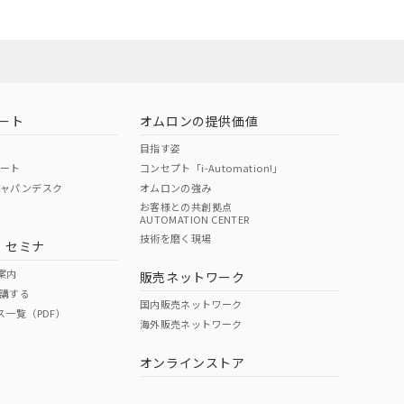
ート
オムロンの提供価値
目指す姿
ポート
コンセプト「i-Automation!」
ジャパンデスク
オムロンの強み
お客様との共創拠点
AUTOMATION CENTER
DIBP
BBP
DEHP
環境保護
技術を磨く現場
・セミナ
状況ページへ
使用期限
検索ください
案内
販売ネットワーク
講する
O
O
O
10
国内販売ネットワーク
ス一覧（PDF）
海外販売ネットワーク
オンラインストア