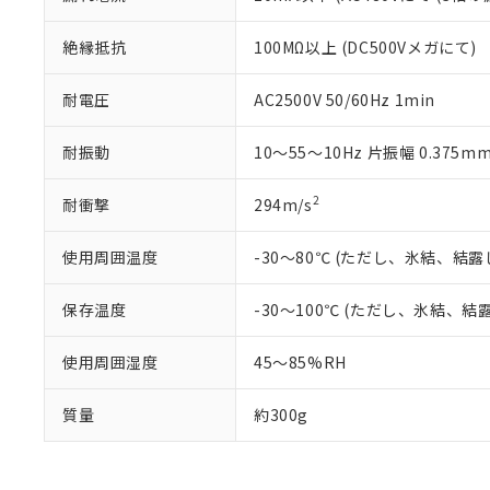
既に当社にて対応
り割愛しておりま
絶縁抵抗
100MΩ以上 (DC500Vメガにて)
耐電圧
AC2500V 50/60Hz 1min
耐振動
10～55～10Hz 片振幅 0.375mm
2
耐衝撃
294m/s
使用周囲温度
-30～80℃ (ただし、氷結、結
保存温度
-30～100℃ (ただし、氷結、結
使用周囲湿度
45～85%RH
質量
約300g