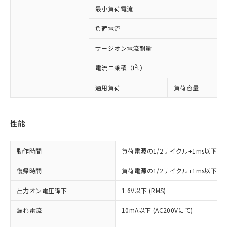
対応済み：EU RoHS指令（10物質）の
最小負荷電流
非含有に対応した製品が提供可能な商品で
す。
負荷電流
対応予定：EU RoHS指令（10物質）の非含
ご利用条件
有に対応した製品に切り替える予定のある
サージオン電流耐量
商品です。
対応予定なし：EU RoHS指令（10物質）の
2
電流二乗積（I
t）
以下の条件をお読みいただき、同意のうえ
非含有に非対応の商品で、対応品を出す予
ご利用ください。
定はありません。
適用負荷
負荷容量
調査・確認中：EU RoHS指令（10物質）の
本サービスは、当社制御機器事業取扱
※1 中国RoHS○×表
非含有の対応状況を調査中または確認中の
商品の当社在庫状況および標準価格
商品です。
(税抜)を提供させていただくもので
性能
「○」：最大均質材料含有率が中国RoHSの
非該当品：ライセンス料など無形物で、有
す。
基準値以下であることを示します。
害物質有無と関係のない商品です。
当社制御機器事業取扱商品の中には、
「×」：最大均質材料含有率が中国RoHSの
仕入先様の事情により、非含有部品として
動作時間
負荷電源の1/2サイクル+1ms以下
本サービスの対象外となる商品もある
基準値を超えていることを示します。
いたものが、含有品と判明した場合などや
当社は、これら貴社製品のうち、外国
ことをご了承ください。
「－」：未確認です。当社販売部門へお問
むを得ず変更することがあります。
復帰時間
負荷電源の1/2サイクル+1ms以下
為替および外国貿易法に定める商品
在庫状況および標準価格照会結果は、
い合わせください。
（以下｢規制貨物等」という）を輸出
記載している更新日時点での社内デー
出力オン電圧降下
1.6V以下 (RMS)
*EU RoHS指令（10物質）：
または国外への提供する場合は、日本
記
タに基づき作成されるものであり、閲
説明
鉛(Pb) 1000ppm以下、 水銀(Hg) 1000ppm以下、 カド
*中国RoHS10物質の基準値 (GB/T26572)：
国政府の輸出許可(または役務取引許
号
覧された時点での実際の在庫および標
ミウム(Cd) 100ppm以下、
Pb(鉛) :1000ppm、 Hg(水銀) : 1000ppm、 Cd(カドミウ
漏れ電流
10mA以下 (AC200Vにて)
可)を取得するなどの必要な手続きを
六価クロム(Cr(Ⅵ)) 1000ppm以下、ポリ臭化ビフェニル
ム) : 100ppm、
準価格とは異なる場合があることをご
類(PBB) 1000ppm以下、ポリ臭化ジフェニルエーテル類
Cr(Ⅵ)(六価クロム) : 1000ppm、 PBBs(ポリ臭化ビフェ
とります。