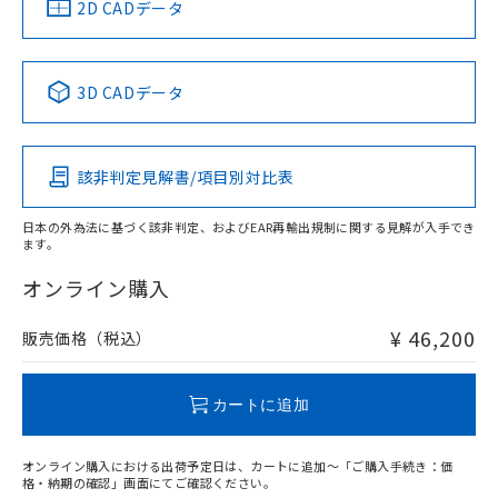
中国 RoHS
注意事項・凡例
2D CADデータ
No
No
No
No
中国 RoHS表
※1 ※2
3D CADデータ
この製品の規格認証/適合状況ページへ
Pb
Hg
Cd
Cr(VI)
その他の認証はこちらのページからご検索ください
負荷電流-周囲温度定格
該非判定見解書/項目別対比表
X
O
O
O
日本の外為法に基づく該非判定、およびEAR再輸出規制に関する見解が入手でき
ます。
"対応済み"や非含有の記載がされた商品であっても、流通
在庫等で未対応品が混在する可能性があります。
オンライン購入
非含有品が必要な際は、弊社営業部門もしくは販売店へお
問い合わせください。
¥ 46,200
販売価格（税込）
この製品のRoHS/REACH対応状況ページへ
カートに追加
サージオン電流耐量
オンライン購入における出荷予定日は、カートに追加～「ご購入手続き：価
格・納期の確認」画面にてご確認ください。