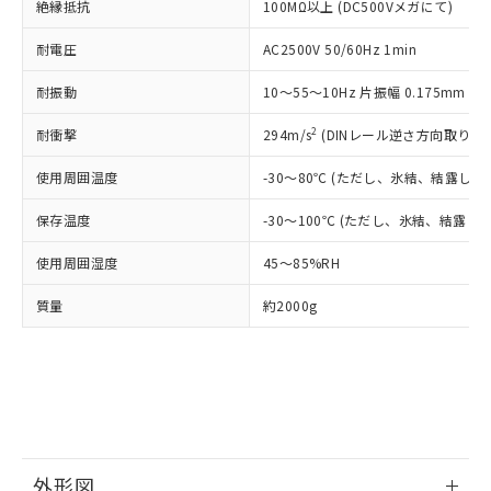
了承ください。
絶縁抵抗
(PBDE) 1000ppm以下、フタル酸ビス(2-エチルヘキシ
100MΩ以上 (DC500Vメガにて)
○
一定数以上の在庫あり
ニル類) : 1000ppm、 PBDEs(ポリ臭化ジフェニルエーテ
当社は規制貨物を破棄する場合は、完
ル) (DEHP)(別名：DOP) 1000ppm以下、フタル酸ブチ
正式な納期状況および標準価格はお客
ル類) : 1000ppm、
ルベンジル（BBP） 1000ppm以下、フタル酸ジブチル
全に破砕するなど、違法に輸出されな
DBP(フタル酸ジブチル) : 1000ppm、 DIBP(フタル酸ジ
様のお取引先、またはお客様担当のオ
耐電圧
AC2500V 50/60Hz 1min
（DBP） 1000ppm以下、フタル酸ジイソブチル
イソブチル) : 1000ppm、 BBP(フタル酸ブチルベンジ
△
一定数には満たないが在庫あり
いよう必要な手段を講じます。
ムロン制御機器販売店・当社販売員に
(DIBP) 1000ppm以下
ル) : 1000ppm、
当社は貴社製品を、核兵器、ミサイ
但し、RoHS指令で産業用監視および制御機器に対する
耐振動
DEHP(フタル酸ビス(2-エチルヘキシル)) : 1000ppm
10～55～10Hz 片振幅 0.175mm (複
ご相談ください。
適用除外項目は除く。
ル、化学兵器、生物兵器またはその他
－
在庫なし(最新の在庫状況につ
オムロン制御機器販売店や当社販売拠
フタル酸エステル類の４物質については閾値を超える意
武器並びにこれらの製造装置等に一切
2
耐衝撃
294m/s
(DINレール逆さ方向取り付け時
いては、お客様のお取引先、ま
図的な使用がないことを確認しています。
点は「
販売ネットワーク
」をご確認
※2 環境保護使用期限
使用いたしません。
たはお客様担当のオムロン制御
ください。
使用周囲温度
-30～80℃ (ただし、氷結、結露しな
当社は、貴社製品を第三者に販売する
機器販売店・当社販売員にご確
在庫状況および標準価格結果を当社の
※2 対応予定月
「ｅ」：有害物質（10物質）のすべてが基
場合は、上記1、2および3の内容を当
認ください)
事前の承諾なく第三者に漏洩または開
保存温度
-30～100℃ (ただし、氷結、結露し
準値以下であることを示します。
該第三者に通知します。また当社は、
示しないようお願いします。
部品在庫の切り替え状況などにより、予定
「10」：通常の使用状況下において有害物
販売先および販売に係わる関係者が違
マイパーツ機能（部品リスト作成サー
空
受注生産機種、また在庫状況の
使用周囲湿度
45～85%RH
月が前後することがあります。
質が外部に漏えいし、環境に深刻な影響を
法に輸出するおそれがある場合は、取
ビス）をご利用いただくには、I-Web
白
情報を公開していない機種
及ぼさない年数を意味します。
り引きをいたしません。
メンバーズにご登録されている必要が
質量
約2000g
「－」：未確認です。当社販売部門へお問
あります。
い合わせください。
お客様が当ウェブサイト上で当社にご
※3 非含有証明書ダウンロード
登録された部品リストについて、当社
および当社の共同利用者が、当社の製
下記の非含有証明書をダウンロードするこ
品・サービスに関するお客様との取
とができます。
合意する
キャンセル
引・商談に必要な範囲で利用すること
をご了承ください。
EU RoHS指令（10物質）の非含有証明書
外形図
※当社の共同利用者とは、
"個人情報