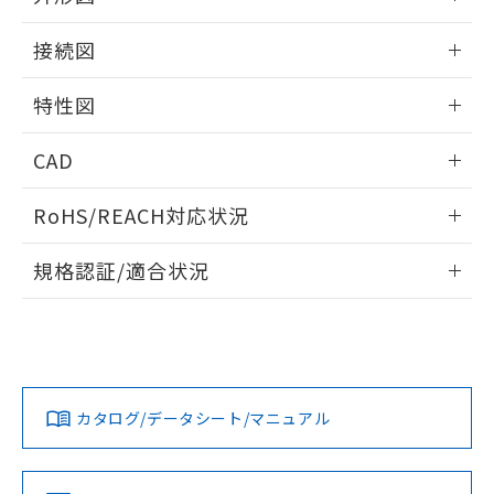
51物質の非含有証明書（当社基準）
の共同利用に関して"
の「1.共同利
※本証明書は発行日時点で非含有を証明す
情報更新：2025/11/10
用者の範囲」に記載されている法人を
接続図
るもので、過去に遡って非含有を証明する
指します。
ものではありません。
情報更新：2025/11/10
特性図
また、RoHS指令のフタル酸エステル類４
物質の対応では、対応完了までの期間は出
端子配置/内部接続
情報更新：2025/11/10
荷製品に未対応品が混在することから備考
CAD
欄に対応日を記載しておりました。
入力電圧-入力電流/入力インピーダンス特性
既に当社にて対応品への在庫切替を完了
ログイン/会員登録いただくと、CADデータをダウンロー
RoHS/REACH対応状況
していることから、特段のことがない限
ドすることができます。
り、2022年1月12日より割愛しておりま
情報更新：2026/7/29
す。
規格認証/適合状況
ログイン/会員登録
EU RoHS
注意事項・凡例
UL認証
CSA認証
CEマーキング
Yes
Yes
Yes
対応状況
対応予定月
※1
※2
取りつけ穴加工図
ダウンロードデータをご利用いただく前に、以下を必ずお読
みください。
カタログ/データシート/マニュアル
対応済み
ソフトウェアの使用条件
LR型式承認
DNV型式承認
BV型式承認
KR型式承
（イギリス
（ノルウェー
（フランス
（韓国
船舶規格）
船舶規格）
船舶規格）
船舶規格