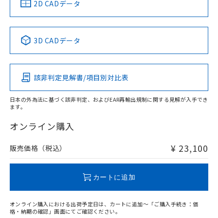
中国 RoHS
注意事項・凡例
2D CADデータ
No
No
No
No
中国 RoHS表
※1 ※2
3D CADデータ
この製品の規格認証/適合状況ページへ
Pb
Hg
Cd
Cr(VI)
その他の認証はこちらのページからご検索ください
負荷電流-周囲温度定格
該非判定見解書/項目別対比表
X
O
O
O
日本の外為法に基づく該非判定、およびEAR再輸出規制に関する見解が入手でき
ます。
"対応済み"や非含有の記載がされた商品であっても、流通
在庫等で未対応品が混在する可能性があります。
オンライン購入
非含有品が必要な際は、弊社営業部門もしくは販売店へお
問い合わせください。
¥ 23,100
販売価格（税込）
この製品のRoHS/REACH対応状況ページへ
カートに追加
オンライン購入における出荷予定日は、カートに追加～「ご購入手続き：価
格・納期の確認」画面にてご確認ください。