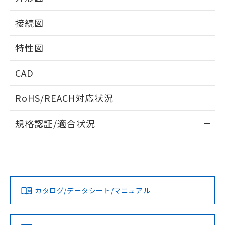
51物質の非含有証明書（当社基準）
の共同利用に関して"
の「1.共同利
※本証明書は発行日時点で非含有を証明す
情報更新：2025/11/10
用者の範囲」に記載されている法人を
接続図
るもので、過去に遡って非含有を証明する
指します。
ものではありません。
情報更新：2025/11/10
特性図
また、RoHS指令のフタル酸エステル類４
物質の対応では、対応完了までの期間は出
端子配置/内部接続
情報更新：2025/11/10
荷製品に未対応品が混在することから備考
CAD
欄に対応日を記載しておりました。
入力電圧-入力電流/入力インピーダンス特性
既に当社にて対応品への在庫切替を完了
ログイン/会員登録いただくと、CADデータをダウンロー
RoHS/REACH対応状況
していることから、特段のことがない限
ドすることができます。
り、2022年1月12日より割愛しておりま
情報更新：2026/7/29
す。
規格認証/適合状況
ログイン/会員登録
EU RoHS
注意事項・凡例
UL認証
CSA認証
CEマーキング
取りつけ穴加工図
Yes
Yes
Yes
対応状況
対応予定月
※1
※2
ダウンロードデータをご利用いただく前に、以下を必ずお読
みください。
カタログ/データシート/マニュアル
対応済み
ソフトウェアの使用条件
LR型式承認
DNV型式承認
BV型式承認
KR型式承
（イギリス
（ノルウェー
（フランス
（韓国
船舶規格）
船舶規格）
船舶規格）
船舶規格