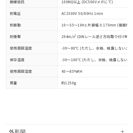
了承ください。
絶縁抵抗
(PBDE) 1000ppm以下、フタル酸ビス(2-エチルヘキシ
100MΩ以上 (DC500Vメガにて)
○
一定数以上の在庫あり
ニル類) : 1000ppm、 PBDEs(ポリ臭化ジフェニルエーテ
当社は規制貨物を破棄する場合は、完
ル) (DEHP)(別名：DOP) 1000ppm以下、フタル酸ブチ
正式な納期状況および標準価格はお客
ル類) : 1000ppm、
ルベンジル（BBP） 1000ppm以下、フタル酸ジブチル
全に破砕するなど、違法に輸出されな
DBP(フタル酸ジブチル) : 1000ppm、 DIBP(フタル酸ジ
様のお取引先、またはお客様担当のオ
耐電圧
AC2500V 50/60Hz 1min
（DBP） 1000ppm以下、フタル酸ジイソブチル
イソブチル) : 1000ppm、 BBP(フタル酸ブチルベンジ
△
一定数には満たないが在庫あり
いよう必要な手段を講じます。
ムロン制御機器販売店・当社販売員に
(DIBP) 1000ppm以下
ル) : 1000ppm、
当社は貴社製品を、核兵器、ミサイ
但し、RoHS指令で産業用監視および制御機器に対する
耐振動
DEHP(フタル酸ビス(2-エチルヘキシル)) : 1000ppm
10～55～10Hz 片振幅 0.175mm (複振幅 0
ご相談ください。
適用除外項目は除く。
ル、化学兵器、生物兵器またはその他
－
在庫なし(最新の在庫状況につ
オムロン制御機器販売店や当社販売拠
フタル酸エステル類の４物質については閾値を超える意
武器並びにこれらの製造装置等に一切
2
耐衝撃
294m/s
(DINレール逆さ方向取り付け時 98
いては、お客様のお取引先、ま
図的な使用がないことを確認しています。
点は「
販売ネットワーク
」をご確認
※2 環境保護使用期限
使用いたしません。
たはお客様担当のオムロン制御
ください。
使用周囲温度
-30～80℃ (ただし、氷結、結露しないこと
当社は、貴社製品を第三者に販売する
機器販売店・当社販売員にご確
在庫状況および標準価格結果を当社の
※2 対応予定月
「ｅ」：有害物質（10物質）のすべてが基
場合は、上記1、2および3の内容を当
認ください)
事前の承諾なく第三者に漏洩または開
保存温度
-30～100℃ (ただし、氷結、結露しないこ
準値以下であることを示します。
該第三者に通知します。また当社は、
示しないようお願いします。
部品在庫の切り替え状況などにより、予定
「10」：通常の使用状況下において有害物
販売先および販売に係わる関係者が違
マイパーツ機能（部品リスト作成サー
空
受注生産機種、また在庫状況の
使用周囲湿度
45～85%RH
月が前後することがあります。
質が外部に漏えいし、環境に深刻な影響を
法に輸出するおそれがある場合は、取
ビス）をご利用いただくには、I-Web
白
情報を公開していない機種
及ぼさない年数を意味します。
り引きをいたしません。
メンバーズにご登録されている必要が
質量
約1250g
「－」：未確認です。当社販売部門へお問
あります。
い合わせください。
お客様が当ウェブサイト上で当社にご
※3 非含有証明書ダウンロード
登録された部品リストについて、当社
および当社の共同利用者が、当社の製
下記の非含有証明書をダウンロードするこ
品・サービスに関するお客様との取
とができます。
合意する
キャンセル
引・商談に必要な範囲で利用すること
をご了承ください。
EU RoHS指令（10物質）の非含有証明書
外形図
※当社の共同利用者とは、
"個人情報