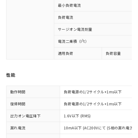
対応済み：EU RoHS指令（10物質）の
最小負荷電流
非含有に対応した製品が提供可能な商品で
す。
負荷電流
対応予定：EU RoHS指令（10物質）の非含
ご利用条件
有に対応した製品に切り替える予定のある
サージオン電流耐量
商品です。
対応予定なし：EU RoHS指令（10物質）の
2
電流二乗積（I
t）
以下の条件をお読みいただき、同意のうえ
非含有に非対応の商品で、対応品を出す予
ご利用ください。
定はありません。
適用負荷
負荷容量
調査・確認中：EU RoHS指令（10物質）の
本サービスは、当社制御機器事業取扱
※1 中国RoHS○×表
非含有の対応状況を調査中または確認中の
商品の当社在庫状況および標準価格
商品です。
(税抜)を提供させていただくもので
性能
「○」：最大均質材料含有率が中国RoHSの
非該当品：ライセンス料など無形物で、有
す。
基準値以下であることを示します。
害物質有無と関係のない商品です。
当社制御機器事業取扱商品の中には、
「×」：最大均質材料含有率が中国RoHSの
仕入先様の事情により、非含有部品として
動作時間
負荷電源の1/2サイクル+1ms以下
本サービスの対象外となる商品もある
基準値を超えていることを示します。
いたものが、含有品と判明した場合などや
当社は、これら貴社製品のうち、外国
ことをご了承ください。
「－」：未確認です。当社販売部門へお問
むを得ず変更することがあります。
復帰時間
負荷電源の1/2サイクル+1ms以下
為替および外国貿易法に定める商品
在庫状況および標準価格照会結果は、
い合わせください。
（以下｢規制貨物等」という）を輸出
記載している更新日時点での社内デー
出力オン電圧降下
1.6V以下 (RMS)
*EU RoHS指令（10物質）：
または国外への提供する場合は、日本
記
タに基づき作成されるものであり、閲
説明
鉛(Pb) 1000ppm以下、 水銀(Hg) 1000ppm以下、 カド
*中国RoHS10物質の基準値 (GB/T26572)：
国政府の輸出許可(または役務取引許
号
覧された時点での実際の在庫および標
ミウム(Cd) 100ppm以下、
Pb(鉛) :1000ppm、 Hg(水銀) : 1000ppm、 Cd(カドミウ
漏れ電流
10mA以下 (AC200Vにて (S相の漏れ電流
可)を取得するなどの必要な手続きを
六価クロム(Cr(Ⅵ)) 1000ppm以下、ポリ臭化ビフェニル
ム) : 100ppm、
準価格とは異なる場合があることをご
類(PBB) 1000ppm以下、ポリ臭化ジフェニルエーテル類
Cr(Ⅵ)(六価クロム) : 1000ppm、 PBBs(ポリ臭化ビフェ
とります。