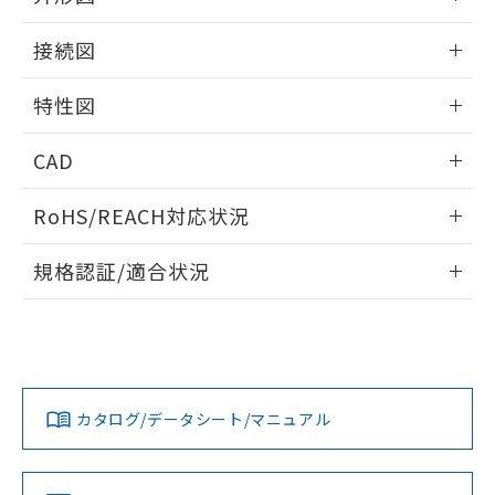
51物質の非含有証明書（当社基準）
の共同利用に関して"
の「1.共同利
※本証明書は発行日時点で非含有を証明す
情報更新：2025/11/10
用者の範囲」に記載されている法人を
接続図
るもので、過去に遡って非含有を証明する
指します。
ものではありません。
情報更新：2025/11/10
特性図
また、RoHS指令のフタル酸エステル類４
物質の対応では、対応完了までの期間は出
端子配置/内部接続
情報更新：2025/11/10
荷製品に未対応品が混在することから備考
CAD
欄に対応日を記載しておりました。
入力電圧-入力電流/入力インピーダンス特性
既に当社にて対応品への在庫切替を完了
ログイン/会員登録いただくと、CADデータをダウンロー
RoHS/REACH対応状況
していることから、特段のことがない限
ドすることができます。
り、2022年1月12日より割愛しておりま
情報更新：2026/7/29
す。
規格認証/適合状況
ログイン/会員登録
EU RoHS
注意事項・凡例
UL認証
CSA認証
CEマーキング
取りつけ穴加工図
Yes
Yes
Yes
対応状況
対応予定月
※1
※2
ダウンロードデータをご利用いただく前に、以下を必ずお読
みください。
カタログ/データシート/マニュアル
対応済み
ソフトウェアの使用条件
LR型式承認
DNV型式承認
BV型式承認
KR型式承
（イギリス
（ノルウェー
（フランス
（韓国
船舶規格）
船舶規格）
船舶規格）
船舶規格