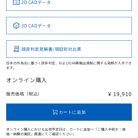
中国 RoHS
注意事項・凡例
2D CADデータ
No
No
No
No
中国 RoHS表
※1 ※2
3D CADデータ
この製品の規格認証/適合状況ページへ
Pb
Hg
Cd
Cr(VI)
その他の認証はこちらのページからご検索ください
負荷電流-周囲温度定格
該非判定見解書/項目別対比表
X
O
O
O
日本の外為法に基づく該非判定、およびEAR再輸出規制に関する見解が入手でき
ます。
"対応済み"や非含有の記載がされた商品であっても、流通
在庫等で未対応品が混在する可能性があります。
オンライン購入
非含有品が必要な際は、弊社営業部門もしくは販売店へお
問い合わせください。
¥ 19,910
販売価格（税込）
この製品のRoHS/REACH対応状況ページへ
カートに追加
オンライン購入における出荷予定日は、カートに追加～「ご購入手続き：価
格・納期の確認」画面にてご確認ください。