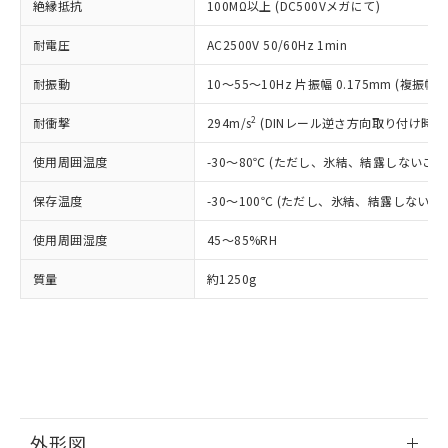
了承ください。
絶縁抵抗
(PBDE) 1000ppm以下、フタル酸ビス(2-エチルヘキシ
100MΩ以上 (DC500Vメガにて)
○
一定数以上の在庫あり
ニル類) : 1000ppm、 PBDEs(ポリ臭化ジフェニルエーテ
当社は規制貨物を破棄する場合は、完
ル) (DEHP)(別名：DOP) 1000ppm以下、フタル酸ブチ
正式な納期状況および標準価格はお客
ル類) : 1000ppm、
ルベンジル（BBP） 1000ppm以下、フタル酸ジブチル
全に破砕するなど、違法に輸出されな
DBP(フタル酸ジブチル) : 1000ppm、 DIBP(フタル酸ジ
様のお取引先、またはお客様担当のオ
耐電圧
AC2500V 50/60Hz 1min
（DBP） 1000ppm以下、フタル酸ジイソブチル
イソブチル) : 1000ppm、 BBP(フタル酸ブチルベンジ
△
一定数には満たないが在庫あり
いよう必要な手段を講じます。
ムロン制御機器販売店・当社販売員に
(DIBP) 1000ppm以下
ル) : 1000ppm、
当社は貴社製品を、核兵器、ミサイ
但し、RoHS指令で産業用監視および制御機器に対する
耐振動
DEHP(フタル酸ビス(2-エチルヘキシル)) : 1000ppm
10～55～10Hz 片振幅 0.175mm (複振幅 0
ご相談ください。
適用除外項目は除く。
ル、化学兵器、生物兵器またはその他
－
在庫なし(最新の在庫状況につ
オムロン制御機器販売店や当社販売拠
フタル酸エステル類の４物質については閾値を超える意
武器並びにこれらの製造装置等に一切
2
耐衝撃
294m/s
(DINレール逆さ方向取り付け時 98
いては、お客様のお取引先、ま
図的な使用がないことを確認しています。
点は「
販売ネットワーク
」をご確認
※2 環境保護使用期限
使用いたしません。
たはお客様担当のオムロン制御
ください。
使用周囲温度
-30～80℃ (ただし、氷結、結露しないこと
当社は、貴社製品を第三者に販売する
機器販売店・当社販売員にご確
在庫状況および標準価格結果を当社の
※2 対応予定月
「ｅ」：有害物質（10物質）のすべてが基
場合は、上記1、2および3の内容を当
認ください)
事前の承諾なく第三者に漏洩または開
保存温度
-30～100℃ (ただし、氷結、結露しないこ
準値以下であることを示します。
該第三者に通知します。また当社は、
示しないようお願いします。
部品在庫の切り替え状況などにより、予定
「10」：通常の使用状況下において有害物
販売先および販売に係わる関係者が違
マイパーツ機能（部品リスト作成サー
空
受注生産機種、また在庫状況の
使用周囲湿度
45～85%RH
月が前後することがあります。
質が外部に漏えいし、環境に深刻な影響を
法に輸出するおそれがある場合は、取
ビス）をご利用いただくには、I-Web
白
情報を公開していない機種
及ぼさない年数を意味します。
り引きをいたしません。
メンバーズにご登録されている必要が
質量
約1250g
「－」：未確認です。当社販売部門へお問
あります。
い合わせください。
お客様が当ウェブサイト上で当社にご
※3 非含有証明書ダウンロード
登録された部品リストについて、当社
および当社の共同利用者が、当社の製
下記の非含有証明書をダウンロードするこ
品・サービスに関するお客様との取
とができます。
合意する
キャンセル
引・商談に必要な範囲で利用すること
をご了承ください。
EU RoHS指令（10物質）の非含有証明書
外形図
※当社の共同利用者とは、
"個人情報