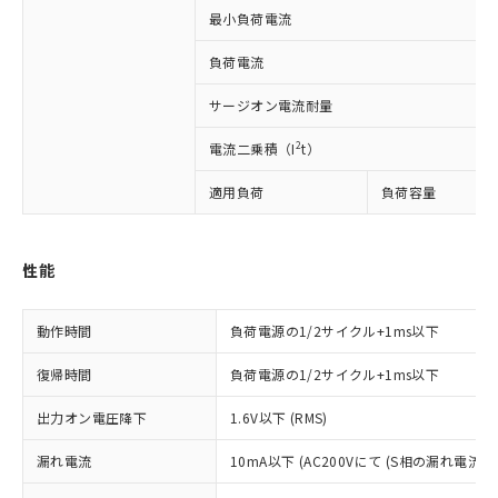
対応済み：EU RoHS指令（10物質）の
最小負荷電流
非含有に対応した製品が提供可能な商品で
す。
負荷電流
対応予定：EU RoHS指令（10物質）の非含
ご利用条件
有に対応した製品に切り替える予定のある
サージオン電流耐量
商品です。
対応予定なし：EU RoHS指令（10物質）の
2
電流二乗積（I
t）
以下の条件をお読みいただき、同意のうえ
非含有に非対応の商品で、対応品を出す予
ご利用ください。
定はありません。
適用負荷
負荷容量
調査・確認中：EU RoHS指令（10物質）の
本サービスは、当社制御機器事業取扱
※1 中国RoHS○×表
非含有の対応状況を調査中または確認中の
商品の当社在庫状況および標準価格
商品です。
(税抜)を提供させていただくもので
性能
「○」：最大均質材料含有率が中国RoHSの
非該当品：ライセンス料など無形物で、有
す。
基準値以下であることを示します。
害物質有無と関係のない商品です。
当社制御機器事業取扱商品の中には、
「×」：最大均質材料含有率が中国RoHSの
仕入先様の事情により、非含有部品として
動作時間
負荷電源の1/2サイクル+1ms以下
本サービスの対象外となる商品もある
基準値を超えていることを示します。
いたものが、含有品と判明した場合などや
当社は、これら貴社製品のうち、外国
ことをご了承ください。
「－」：未確認です。当社販売部門へお問
むを得ず変更することがあります。
復帰時間
負荷電源の1/2サイクル+1ms以下
為替および外国貿易法に定める商品
在庫状況および標準価格照会結果は、
い合わせください。
（以下｢規制貨物等」という）を輸出
記載している更新日時点での社内デー
出力オン電圧降下
1.6V以下 (RMS)
*EU RoHS指令（10物質）：
または国外への提供する場合は、日本
記
タに基づき作成されるものであり、閲
説明
鉛(Pb) 1000ppm以下、 水銀(Hg) 1000ppm以下、 カド
*中国RoHS10物質の基準値 (GB/T26572)：
国政府の輸出許可(または役務取引許
号
覧された時点での実際の在庫および標
ミウム(Cd) 100ppm以下、
Pb(鉛) :1000ppm、 Hg(水銀) : 1000ppm、 Cd(カドミウ
漏れ電流
10mA以下 (AC200Vにて (S相の漏れ電流
可)を取得するなどの必要な手続きを
六価クロム(Cr(Ⅵ)) 1000ppm以下、ポリ臭化ビフェニル
ム) : 100ppm、
準価格とは異なる場合があることをご
類(PBB) 1000ppm以下、ポリ臭化ジフェニルエーテル類
Cr(Ⅵ)(六価クロム) : 1000ppm、 PBBs(ポリ臭化ビフェ
とります。