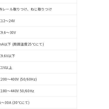
INレール取りつけ、ねじ取りつけ
C12～24V
C9.6～30V
mA以下 (周囲温度25℃にて)
C9.6V以下
 RoHS指令（10物質）の非含有に対応した製品が提供可能な商品です
oHS指令（10物質）の非含有に対応した製品に切り替える予定のある
C1V以上
 RoHS指令（10物質）の非含有に非対応の商品で、対応品を出す予
 RoHS指令（10物質）の非含有の対応状況を調査中または確認中の
ンス料など無形物で、有害物質有無と関係のない商品です。
C200～400V (50/60Hz)
○×表
より、非含有部品としていたものが、含有品と判明した場合などやむ
みいただき、同意のうえご利用ください。
C180～440V 50/60Hz
材料含有率が中国RoHSの基準値以下であることを示します。
材料含有率が中国RoHSの基準値を超えていることを示します。
、当社制御機器事業取扱商品の当社在庫状況および標準価格(税抜)
ら貴社製品のうち、外国為替および外国貿易法に定める商品（以下｢
質）：
す。当社販売部門へお問い合わせください。
.5～30A (30℃にて)
 水銀(Hg) 1000ppm以下、 カドミウム(Cd) 100ppm以下、
たは国外への提供する場合は、日本国政府の輸出許可(または役務取
000ppm以下、ポリ臭化ビフェニル類(PBB) 1000ppm以下、ポリ臭化ジフェニルエーテル類(P
事業取扱商品の中には、本サービスの対象外となる商品もあること