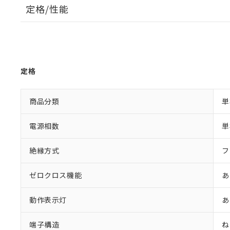
定格/性能
定格
商品分類
単
電源相数
単
絶縁方式
フ
ゼロクロス機能
あ
動作表示灯
あ
端子構造
ね