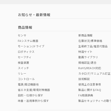
LR型式承認
DNV型式承認
BV型式承認
KR
（イギリス
（ノルウェー
（フランス
（
お知らせ・最新情報
中国 RoHS
注意事項・凡例
船舶規格）
船舶規格）
船舶規格）
船
取りつけ穴加工図
商品情報
No
No
No
No
中国 RoHS表
※1 ※2
センサ
新商品情報
FAシステム機器
在庫状況/標準価格
Pb
Hg
Cd
Cr(V
モーション/ドライブ
生産終了品/推奨代替品
ロボティクス
特設サイト
セーフティ
動画ライブラリ
検査装置
規格認証/適合
X
O
O
O
スイッチ
RoHS/REACH対応
リレー
カタログ/マニュアル訂正
コントロール
技術解説
"対応済み"や非含有の記載がされた商品であっても、流通
電源/周辺機器他
使用上の注意事項
非含有品が必要な際は、弊社営業部門もしくは販売店へお
省エネ支援/環境対策機器
製品に関するFAQ
目的・仕様から探す
FA用語辞典
改善・活用事例から探す
製品セキュリティへの取