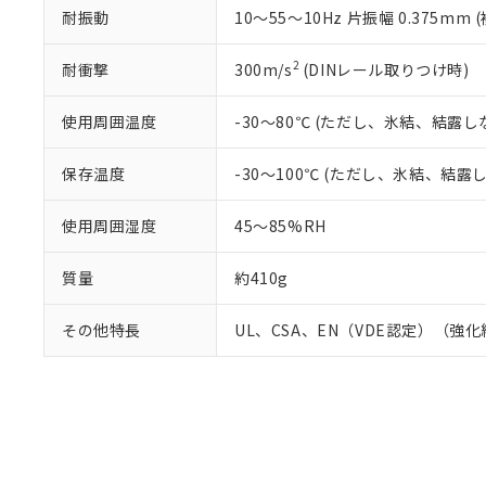
耐振動
10～55～10Hz 片振幅 0.375mm
2
耐衝撃
300m/s
(DINレール取りつけ時)
使用周囲温度
-30～80℃ (ただし、氷結、結露し
保存温度
-30～100℃ (ただし、氷結、結露
使用周囲湿度
45～85%RH
質量
約410g
その他特長
UL、CSA、EN（VDE認定）（強