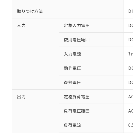
取りつけ方法
D
入力
定格入力電圧
D
使用電圧範囲
D
入力電流
7
※1 対応状況
動作電圧
D
対応済み：EU
対応予定：EU R
復帰電圧
D
対応予定なし：EU
調査・確認中：EU
ご利用条件
非該当品：ライセ
出力
定格負荷電圧
A
※1 中国RoHS
仕入先様の事情に
があります。
以下の条件をお読
負荷電圧範囲
A
「○」：最大均質
「×」：最大均質
本サービスは
当社は、これ
*EU RoHS指令（10物
「－」：未確認で
負荷電流
0
鉛(Pb) 1000ppm以下、
くものです。
う）を輸出ま
記
説明
六価クロム(Cr(Ⅵ)) 1
当社制御機器