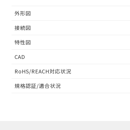
外形図
接続図
特性図
端子配置/内部接続
CAD
入力電圧-入力電流/入力インピーダンス特性
ログイン/会員登録いただくと、CADデータをダウンロ
RoHS/REACH対応状況
規格認証/適合状況
EU RoHS
注意事項・凡例
UL認証
CSA認証
CEマーキング
ダウンロードデータをご利用いただく前に、以下を必ずお読
Yes
Yes
Yes
対応状況
対応予定月
※1
※2
ソフトウェアの使用条件
対応済み