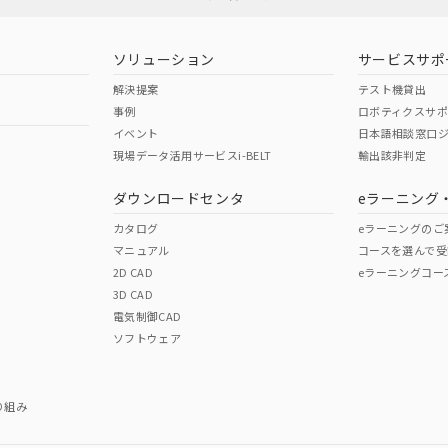
型式承認
NK型式承認
ABS型式承認
韓国
（日本
（アメリカ
ソリューション
サービスサポ
舶規格）
船舶規格）
船舶規格）
解決提案
テスト機貸出
事例
ロボティクスサ
No
No
イベント
日本語相談窓口
現場データ活用サービスi-BELT
輸出該非判定
I)
PBBs
PBDEs
DBP
ダウンロードセンタ
eラーニング
この製品の規格認証/適合
その他の認証はこちらのページからご
カタログ
eラーニングのご
マニュアル
コースを選んで受
O
O
O
2D CAD
eラーニングコー
3D CAD
電気制御CAD
在庫等で未対応品が混在する可能性があります。
ソフトウェア
問い合わせください。
この製品のRoHS/REACH対応
り組み