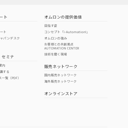
ート
オムロンの提供価値
目指す姿
ポート
コンセプト「i-Automation!」
ジャパンデスク
オムロンの強み
お客様との共創拠点
AUTOMATION CENTER
DIBP
BBP
DEHP
環境保護
技術を磨く現場
・セミナ
状況ページへ
使用期限
検索ください
案内
販売ネットワーク
講する
O
O
O
10
国内販売ネットワーク
ス一覧（PDF）
海外販売ネットワーク
オンラインストア
状況ページへ