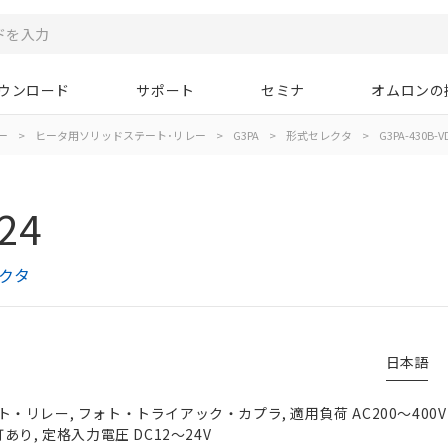
ウンロード
サポート
セミナ
オムロンの
ー
>
ヒータ用ソリッドステート･リレー
>
G3PA
>
形式セレクタ
>
G3PA-430B-V
24
レクタ
日本語
リレー, フォト・トライアック・カプラ, 適用負荷 AC200～400V 3
あり, 定格入力電圧 DC12～24V