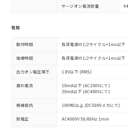
などの必要な
フタル酸ビス(2-エチルヘ
号
*中国RoHS10物質の基準値 
ル（DBP） 1000ppm
在庫状況およ
サージオン電流耐量
4
当社は規制貨
Pb(鉛) :1000ppm、 Hg
但し、RoHS指令で産
のであり、閲
ます。
Cr(Ⅵ)(六価クロム) : 
フタル酸エステル類の４
○
一定数以
DBP(フタル酸ジブチル) :
い。
当社は貴社製
DEHP(フタル酸ビス(2-エ
正式な納期状
置等に一切使
性能
当社販売員に
※2 対応予定月
△
一定数に
当社は、貴社
オムロン制御
また当社は、
※2 環境保護使
在庫状況およ
部品在庫の切り替
たしません。
－
在庫なし
動作時間
負荷電源の1/2サイクル+1ms以下
す。
「ｅ」：有害物質
機器販売
マイパーツ機
「10」：通常の
復帰時間
負荷電源の1/2サイクル+1ms以下
ている必要が
味します。
空
受注生産
お客様が当ウ
※3 非含有証明
「－」：未確認で
白
出力オン電圧降下
1.8V以下 (RMS)
が、当社の製
さい。
下記の非含有証明
※当社の共同
漏れ電流
10mA以下 (AC200Vにて)
いる法人を指
EU RoHS指令（
20mA以下 (AC400Vにて)
51物質の非含有証
※本証明書は発行
絶縁抵抗
100MΩ以上 (DC500Vメガにて)
また、RoHS指
混在することから
耐電圧
AC4000V 50/60Hz 1min
既に当社にて対応
り割愛しておりま