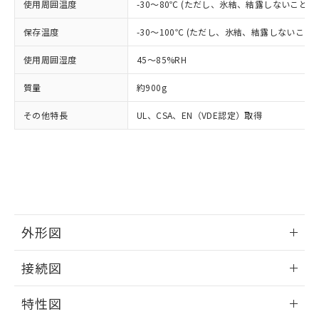
いよう必要な手段を講じます。
使用周囲温度
-30～80℃ (ただし、氷結、結露しないこと)
ムロン制御機器販売店・当社販売員に
(DIBP) 1000ppm以下
ル) : 1000ppm、
当社は貴社製品を、核兵器、ミサイ
但し、RoHS指令で産業用監視および制御機器に対する
DEHP(フタル酸ビス(2-エチルヘキシル)) : 1000ppm
ご相談ください。
適用除外項目は除く。
ル、化学兵器、生物兵器またはその他
保存温度
-30～100℃ (ただし、氷結、結露しないこと)
－
在庫なし(最新の在庫状況につ
オムロン制御機器販売店や当社販売拠
フタル酸エステル類の４物質については閾値を超える意
武器並びにこれらの製造装置等に一切
いては、お客様のお取引先、ま
図的な使用がないことを確認しています。
点は「
販売ネットワーク
」をご確認
※2 環境保護使用期限
使用周囲湿度
45～85%RH
使用いたしません。
たはお客様担当のオムロン制御
ください。
当社は、貴社製品を第三者に販売する
機器販売店・当社販売員にご確
在庫状況および標準価格結果を当社の
※2 対応予定月
質量
約900g
「ｅ」：有害物質（10物質）のすべてが基
場合は、上記1、2および3の内容を当
認ください)
事前の承諾なく第三者に漏洩または開
準値以下であることを示します。
該第三者に通知します。また当社は、
示しないようお願いします。
その他特長
UL、CSA、EN（VDE認定）取得
部品在庫の切り替え状況などにより、予定
「10」：通常の使用状況下において有害物
販売先および販売に係わる関係者が違
マイパーツ機能（部品リスト作成サー
空
受注生産機種、また在庫状況の
月が前後することがあります。
質が外部に漏えいし、環境に深刻な影響を
法に輸出するおそれがある場合は、取
ビス）をご利用いただくには、I-Web
白
情報を公開していない機種
及ぼさない年数を意味します。
り引きをいたしません。
メンバーズにご登録されている必要が
「－」：未確認です。当社販売部門へお問
あります。
い合わせください。
お客様が当ウェブサイト上で当社にご
※3 非含有証明書ダウンロード
登録された部品リストについて、当社
および当社の共同利用者が、当社の製
下記の非含有証明書をダウンロードするこ
品・サービスに関するお客様との取
外形図
とができます。
合意する
キャンセル
引・商談に必要な範囲で利用すること
情報更新：2025/09/04
をご了承ください。
接続図
EU RoHS指令（10物質）の非含有証明書
※当社の共同利用者とは、
"個人情報
51物質の非含有証明書（当社基準）
の共同利用に関して"
の「1.共同利
情報更新：2025/09/04
※本証明書は発行日時点で非含有を証明す
特性図
用者の範囲」に記載されている法人を
るもので、過去に遡って非含有を証明する