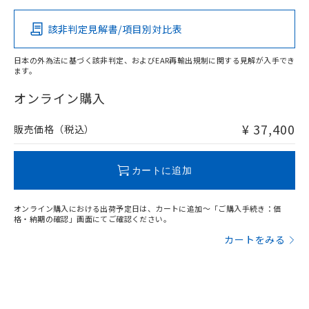
その他の認証はこちらのページからご検索ください
負荷電流-周囲温度定格
該非判定見解書/項目別対比表
X
O
O
O
日本の外為法に基づく該非判定、およびEAR再輸出規制に関する見解が入手でき
ます。
"対応済み"や非含有の記載がされた商品であっても、流通
在庫等で未対応品が混在する可能性があります。
オンライン購入
非含有品が必要な際は、弊社営業部門もしくは販売店へお
問い合わせください。
¥ 37,400
販売価格（税込）
この製品のRoHS/REACH対応状況ページへ
カートに追加
オンライン購入における出荷予定日は、カートに追加～「ご購入手続き：価
格・納期の確認」画面にてご確認ください。
カートをみる