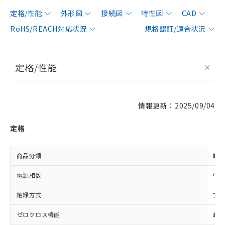
定格/性能
外形図
接続図
特性図
CAD
RoHS/REACH対応状況
規格認証/適合状況
定格/性能
情報更新：2025/09/04
定格
商品分類
単相
電源相数
単相
絶縁方式
フォ
ゼロクロス機能
あり