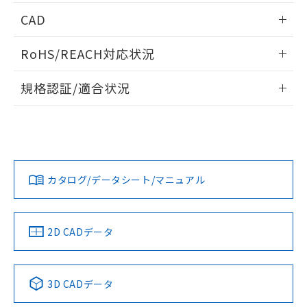
指します。
端子配置/内部接続
ものではありません。
情報更新：2025/09/04
CAD
また、RoHS指令のフタル酸エステル類４
物質の対応では、対応完了までの期間は出
入力電圧-入力電流/入力インピーダンス特性
ログイン/会員登録いただくと、CADデータをダウンロー
RoHS/REACH対応状況
荷製品に未対応品が混在することから備考
ドすることができます。
欄に対応日を記載しておりました。
情報更新：2026/7/29
既に当社にて対応品への在庫切替を完了
規格認証/適合状況
していることから、特段のことがない限
ログイン/会員登録
EU RoHS
注意事項・凡例
り、2022年1月12日より割愛しておりま
UL認証
CSA認証
CEマーキング
す。
取りつけ穴加工図
Yes
Yes
Yes
対応状況
対応予定月
※1
※2
ダウンロードデータをご利用いただく前に、以下を必ずお読
みください。
カタログ/データシート/マニュアル
対応済み
ソフトウェアの使用条件
LR型式承認
DNV型式承認
BV型式承認
KR型式承
（イギリス
（ノルウェー
（フランス
（韓国
船舶規格）
船舶規格）
船舶規格）
船舶規格
中国 RoHS
注意事項・凡例
2D CADデータ
No
No
No
No
中国 RoHS表
※1 ※2
3D CADデータ
この製品の規格認証/適合状況ページへ
Pb
Hg
Cd
Cr(VI)