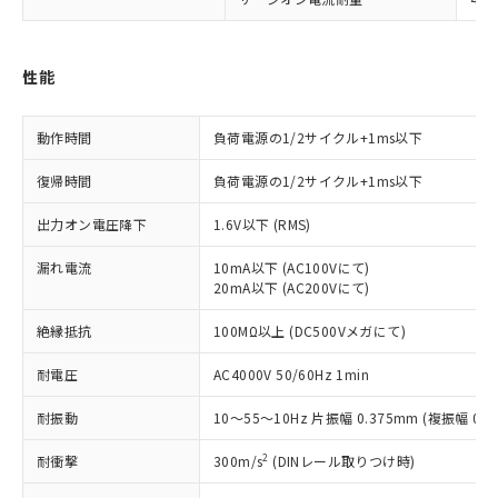
対応予定：EU RoHS指令（10物質）の非含
ご利用条件
有に対応した製品に切り替える予定のある
商品です。
対応予定なし：EU RoHS指令（10物質）の
性能
以下の条件をお読みいただき、同意のうえ
非含有に非対応の商品で、対応品を出す予
ご利用ください。
定はありません。
動作時間
負荷電源の1/2サイクル+1ms以下
調査・確認中：EU RoHS指令（10物質）の
本サービスは、当社制御機器事業取扱
※1 中国RoHS○×表
非含有の対応状況を調査中または確認中の
商品の当社在庫状況および標準価格
復帰時間
負荷電源の1/2サイクル+1ms以下
商品です。
(税抜)を提供させていただくもので
「○」：最大均質材料含有率が中国RoHSの
非該当品：ライセンス料など無形物で、有
出力オン電圧降下
1.6V以下 (RMS)
す。
基準値以下であることを示します。
害物質有無と関係のない商品です。
当社制御機器事業取扱商品の中には、
「×」：最大均質材料含有率が中国RoHSの
仕入先様の事情により、非含有部品として
漏れ電流
10mA以下 (AC100Vにて)
本サービスの対象外となる商品もある
基準値を超えていることを示します。
いたものが、含有品と判明した場合などや
20mA以下 (AC200Vにて)
当社は、これら貴社製品のうち、外国
ことをご了承ください。
「－」：未確認です。当社販売部門へお問
むを得ず変更することがあります。
為替および外国貿易法に定める商品
在庫状況および標準価格照会結果は、
い合わせください。
絶縁抵抗
100MΩ以上 (DC500Vメガにて)
（以下｢規制貨物等」という）を輸出
記載している更新日時点での社内デー
*EU RoHS指令（10物質）：
または国外への提供する場合は、日本
記
タに基づき作成されるものであり、閲
説明
鉛(Pb) 1000ppm以下、 水銀(Hg) 1000ppm以下、 カド
耐電圧
AC4000V 50/60Hz 1min
*中国RoHS10物質の基準値 (GB/T26572)：
国政府の輸出許可(または役務取引許
号
覧された時点での実際の在庫および標
ミウム(Cd) 100ppm以下、
Pb(鉛) :1000ppm、 Hg(水銀) : 1000ppm、 Cd(カドミウ
可)を取得するなどの必要な手続きを
六価クロム(Cr(Ⅵ)) 1000ppm以下、ポリ臭化ビフェニル
ム) : 100ppm、
準価格とは異なる場合があることをご
耐振動
10～55～10Hz 片振幅 0.375mm (複振幅 0.
類(PBB) 1000ppm以下、ポリ臭化ジフェニルエーテル類
Cr(Ⅵ)(六価クロム) : 1000ppm、 PBBs(ポリ臭化ビフェ
とります。
了承ください。
(PBDE) 1000ppm以下、フタル酸ビス(2-エチルヘキシ
○
一定数以上の在庫あり
ニル類) : 1000ppm、 PBDEs(ポリ臭化ジフェニルエーテ
当社は規制貨物を破棄する場合は、完
ル) (DEHP)(別名：DOP) 1000ppm以下、フタル酸ブチ
正式な納期状況および標準価格はお客
ル類) : 1000ppm、
2
耐衝撃
300m/s
(DINレール取りつけ時)
ルベンジル（BBP） 1000ppm以下、フタル酸ジブチル
全に破砕するなど、違法に輸出されな
DBP(フタル酸ジブチル) : 1000ppm、 DIBP(フタル酸ジ
様のお取引先、またはお客様担当のオ
（DBP） 1000ppm以下、フタル酸ジイソブチル
イソブチル) : 1000ppm、 BBP(フタル酸ブチルベンジ
△
一定数には満たないが在庫あり