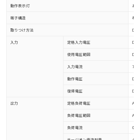
動作表示灯
あり
端子構造
ねじ
取りつけ方法
DI
入力
定格入力電圧
DC
使用電圧範囲
DC
入力電流
7m
動作電圧
DC
復帰電圧
DC
出力
定格負荷電圧
AC2
※1 対応状況
負荷電圧範囲
AC1
対応済み：EU RoHS指令（10物質）の
負荷電流
0.5
非含有に対応した製品が提供可能な商品で
す。
サージオン電流耐量
440