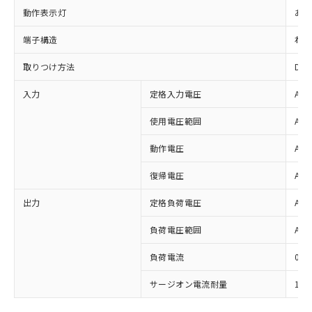
動作表示灯
あり
端子構造
ねじ
取りつけ方法
DI
入力
定格入力電圧
AC2
使用電圧範囲
AC1
動作電圧
AC1
※1 対応状況
復帰電圧
AC4
出力
定格負荷電圧
AC2
対応済み：EU RoHS指令（10物質）の
非含有に対応した製品が提供可能な商品で
負荷電圧範囲
AC1
す。
対応予定：EU RoHS指令（10物質）の非含
負荷電流
0.1
ご利用条件
有に対応した製品に切り替える予定のある
商品です。
サージオン電流耐量
150
対応予定なし：EU RoHS指令（10物質）の
以下の条件をお読みいただき、同意のうえ
非含有に非対応の商品で、対応品を出す予