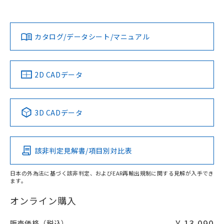
欄に対応日を記載しておりました。
既に当社にて対応品への在庫切替を完了
No
No
No
この製品のRoHS/REACH対応状況ページへ
ダウンロードデータをご利用いただく前に、以下を必ずお読
していることから、特段のことがない限
みください。
り、2022年1月12日より割愛しておりま
カタログ/データシート/マニュアル
ソフトウェアの使用条件
す。
LR型式承認
DNV型式承認
BV型式承認
KR型式承
（イギリス
（ノルウェー
（フランス
（韓国
船舶規格）
船舶規格）
船舶規格）
船舶規格
2D CADデータ
No
No
No
No
3D CADデータ
この製品の規格認証/適合状況ページへ
その他の認証はこちらのページからご検索ください
該非判定見解書/項目別対比表
日本の外為法に基づく該非判定、およびEAR再輸出規制に関する見解が入手でき
ます。
オンライン購入
¥ 13,090
販売価格（税込）