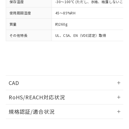
保存温度
-30～100℃ (ただし、氷結、結露しないこと)
当社は、貴社製品を第三者に販売する
機器販売店・当社販売員にご確
在庫状況および標準価格結果を当社の
※2 対応予定月
「ｅ」：有害物質（10物質）のすべてが基
場合は、上記1、2および3の内容を当
認ください)
事前の承諾なく第三者に漏洩または開
使用周囲湿度
45～85%RH
準値以下であることを示します。
該第三者に通知します。また当社は、
示しないようお願いします。
部品在庫の切り替え状況などにより、予定
「10」：通常の使用状況下において有害物
販売先および販売に係わる関係者が違
マイパーツ機能（部品リスト作成サー
空
受注生産機種、また在庫状況の
質量
約260g
月が前後することがあります。
質が外部に漏えいし、環境に深刻な影響を
法に輸出するおそれがある場合は、取
ビス）をご利用いただくには、I-Web
白
情報を公開していない機種
及ぼさない年数を意味します。
り引きをいたしません。
メンバーズにご登録されている必要が
その他特長
UL、CSA、EN（VDE認定）取得
「－」：未確認です。当社販売部門へお問
あります。
い合わせください。
お客様が当ウェブサイト上で当社にご
※3 非含有証明書ダウンロード
登録された部品リストについて、当社
および当社の共同利用者が、当社の製
下記の非含有証明書をダウンロードするこ
品・サービスに関するお客様との取
とができます。
合意する
キャンセル
引・商談に必要な範囲で利用すること
をご了承ください。
EU RoHS指令（10物質）の非含有証明書
CAD
※当社の共同利用者とは、
"個人情報
51物質の非含有証明書（当社基準）
の共同利用に関して"
の「1.共同利
ログイン/会員登録いただくと、CADデータをダウンロー
※本証明書は発行日時点で非含有を証明す
用者の範囲」に記載されている法人を
RoHS/REACH対応状況
ドすることができます。
るもので、過去に遡って非含有を証明する
指します。
ものではありません。
情報更新：2026/7/29
規格認証/適合状況
また、RoHS指令のフタル酸エステル類４
物質の対応では、対応完了までの期間は出
ログイン/会員登録
G3PA-210B-VD AC24のRoHS対応状況については、営業部門
荷製品に未対応品が混在することから備考
UL認証
CSA認証
CEマーキング
もしくは販売店にお問い合わせください。