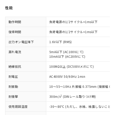
ご利用ください。
定はありません。
性能
調査・確認中：EU RoHS指令（10物質）の
本サービスは、当社制御機器事業取扱
※1 中国RoHS○×表
非含有の対応状況を調査中または確認中の
商品の当社在庫状況および標準価格
商品です。
動作時間
負荷電源の1/2サイクル+1ms以下
(税抜)を提供させていただくもので
「○」：最大均質材料含有率が中国RoHSの
非該当品：ライセンス料など無形物で、有
す。
基準値以下であることを示します。
害物質有無と関係のない商品です。
復帰時間
負荷電源の1/2サイクル+1ms以下
当社制御機器事業取扱商品の中には、
「×」：最大均質材料含有率が中国RoHSの
仕入先様の事情により、非含有部品として
本サービスの対象外となる商品もある
基準値を超えていることを示します。
いたものが、含有品と判明した場合などや
出力オン電圧降下
1.6V以下 (RMS)
当社は、これら貴社製品のうち、外国
ことをご了承ください。
「－」：未確認です。当社販売部門へお問
むを得ず変更することがあります。
為替および外国貿易法に定める商品
在庫状況および標準価格照会結果は、
い合わせください。
漏れ電流
5mA以下 (AC100Vにて)
（以下｢規制貨物等」という）を輸出
記載している更新日時点での社内デー
10mA以下 (AC200Vにて)
*EU RoHS指令（10物質）：
または国外への提供する場合は、日本
記
タに基づき作成されるものであり、閲
説明
鉛(Pb) 1000ppm以下、 水銀(Hg) 1000ppm以下、 カド
*中国RoHS10物質の基準値 (GB/T26572)：
国政府の輸出許可(または役務取引許
号
覧された時点での実際の在庫および標
ミウム(Cd) 100ppm以下、
絶縁抵抗
Pb(鉛) :1000ppm、 Hg(水銀) : 1000ppm、 Cd(カドミウ
100MΩ以上 (DC500Vメガにて)
可)を取得するなどの必要な手続きを
六価クロム(Cr(Ⅵ)) 1000ppm以下、ポリ臭化ビフェニル
ム) : 100ppm、
準価格とは異なる場合があることをご
類(PBB) 1000ppm以下、ポリ臭化ジフェニルエーテル類
Cr(Ⅵ)(六価クロム) : 1000ppm、 PBBs(ポリ臭化ビフェ
とります。
了承ください。
耐電圧
AC4000V 50/60Hz 1min
(PBDE) 1000ppm以下、フタル酸ビス(2-エチルヘキシ
○
一定数以上の在庫あり
ニル類) : 1000ppm、 PBDEs(ポリ臭化ジフェニルエーテ
当社は規制貨物を破棄する場合は、完
ル) (DEHP)(別名：DOP) 1000ppm以下、フタル酸ブチ
正式な納期状況および標準価格はお客
ル類) : 1000ppm、
ルベンジル（BBP） 1000ppm以下、フタル酸ジブチル
全に破砕するなど、違法に輸出されな
DBP(フタル酸ジブチル) : 1000ppm、 DIBP(フタル酸ジ
耐振動
10～55～10Hz 片振幅 0.375mm (複振幅 0.
様のお取引先、またはお客様担当のオ
（DBP） 1000ppm以下、フタル酸ジイソブチル
イソブチル) : 1000ppm、 BBP(フタル酸ブチルベンジ
△
一定数には満たないが在庫あり
いよう必要な手段を講じます。
ムロン制御機器販売店・当社販売員に
(DIBP) 1000ppm以下
ル) : 1000ppm、
当社は貴社製品を、核兵器、ミサイ
2
耐衝撃
但し、RoHS指令で産業用監視および制御機器に対する
300m/s
(DINレール取りつけ時)
DEHP(フタル酸ビス(2-エチルヘキシル)) : 1000ppm
ご相談ください。
適用除外項目は除く。
ル、化学兵器、生物兵器またはその他
－
在庫なし(最新の在庫状況につ
オムロン制御機器販売店や当社販売拠
フタル酸エステル類の４物質については閾値を超える意
使用周囲温度
-30～80℃ (ただし、氷結、結露しないこと)
武器並びにこれらの製造装置等に一切
いては、お客様のお取引先、ま
図的な使用がないことを確認しています。
点は「
販売ネットワーク
」をご確認
※2 環境保護使用期限
使用いたしません。
たはお客様担当のオムロン制御
ください。