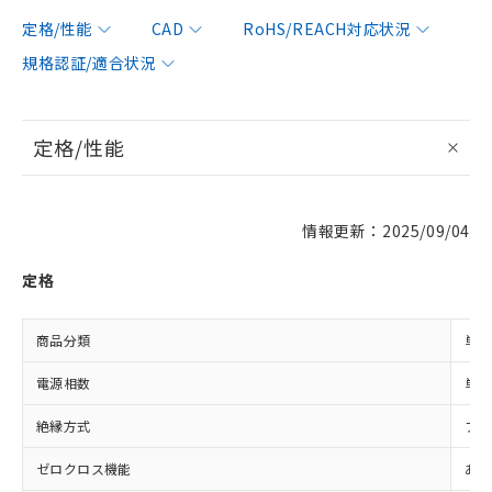
定格/性能
CAD
RoHS/REACH対応状況
規格認証/適合状況
定格/性能
情報更新：2025/09/04
定格
商品分類
単相
電源相数
単相
絶縁方式
フォ
ゼロクロス機能
あり