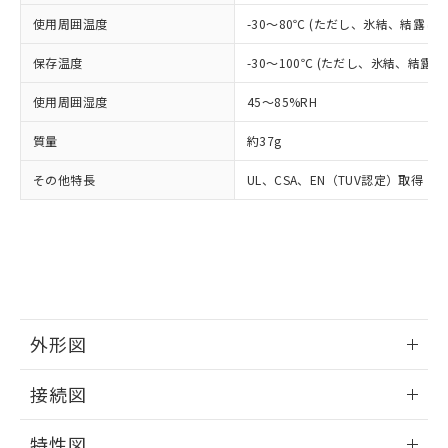
当社は貴社製品を、核兵器、ミサイ
但し、RoHS指令で産業用監視および制御機器に対する
DEHP(フタル酸ビス(2-エチルヘキシル)) : 1000ppm
ご相談ください。
適用除外項目は除く。
使用周囲温度
-30～80℃ (ただし、氷結、結露し
ル、化学兵器、生物兵器またはその他
－
在庫なし(最新の在庫状況につ
オムロン制御機器販売店や当社販売拠
フタル酸エステル類の４物質については閾値を超える意
武器並びにこれらの製造装置等に一切
いては、お客様のお取引先、ま
図的な使用がないことを確認しています。
点は「
販売ネットワーク
」をご確認
保存温度
-30～100℃ (ただし、氷結、結露
※2 環境保護使用期限
使用いたしません。
たはお客様担当のオムロン制御
ください。
当社は、貴社製品を第三者に販売する
機器販売店・当社販売員にご確
在庫状況および標準価格結果を当社の
使用周囲湿度
45～85%RH
※2 対応予定月
「ｅ」：有害物質（10物質）のすべてが基
場合は、上記1、2および3の内容を当
認ください)
事前の承諾なく第三者に漏洩または開
準値以下であることを示します。
該第三者に通知します。また当社は、
示しないようお願いします。
質量
約37g
部品在庫の切り替え状況などにより、予定
「10」：通常の使用状況下において有害物
販売先および販売に係わる関係者が違
マイパーツ機能（部品リスト作成サー
空
受注生産機種、また在庫状況の
月が前後することがあります。
質が外部に漏えいし、環境に深刻な影響を
法に輸出するおそれがある場合は、取
ビス）をご利用いただくには、I-Web
その他特長
UL、CSA、EN（TUV認定）取得
白
情報を公開していない機種
及ぼさない年数を意味します。
り引きをいたしません。
メンバーズにご登録されている必要が
「－」：未確認です。当社販売部門へお問
あります。
い合わせください。
お客様が当ウェブサイト上で当社にご
※3 非含有証明書ダウンロード
登録された部品リストについて、当社
および当社の共同利用者が、当社の製
下記の非含有証明書をダウンロードするこ
品・サービスに関するお客様との取
とができます。
合意する
キャンセル
引・商談に必要な範囲で利用すること
外形図
をご了承ください。
EU RoHS指令（10物質）の非含有証明書
※当社の共同利用者とは、
"個人情報
情報更新：2025/11/10
51物質の非含有証明書（当社基準）
の共同利用に関して"
の「1.共同利
接続図
※本証明書は発行日時点で非含有を証明す
用者の範囲」に記載されている法人を
るもので、過去に遡って非含有を証明する
情報更新：2025/11/10
指します。
特性図
ものではありません。