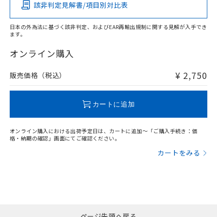
該非判定見解書/項目別対比表
X
O
O
O
日本の外為法に基づく該非判定、およびEAR再輸出規制に関する見解が入手でき
サージオン電流耐量
ます。
"対応済み"や非含有の記載がされた商品であっても、流通
在庫等で未対応品が混在する可能性があります。
オンライン購入
非含有品が必要な際は、弊社営業部門もしくは販売店へお
問い合わせください。
¥ 2,750
販売価格（税込）
この製品のRoHS/REACH対応状況ページへ
カートに追加
オンライン購入における出荷予定日は、カートに追加～「ご購入手続き：価
格・納期の確認」画面にてご確認ください。
カートをみる
ページ先頭へ戻る