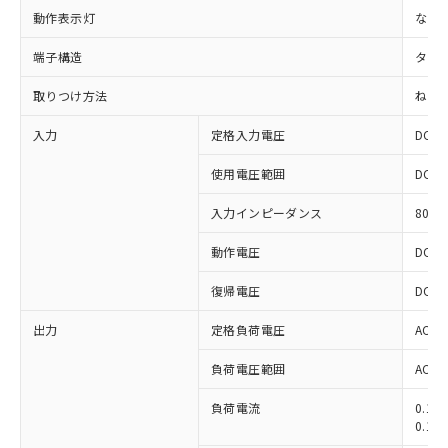
動作表示灯
なし
端子構造
タブ端
取りつけ方法
ねじ
入力
定格入力電圧
DC12
使用電圧範囲
DC9.
入力インピーダンス
800
動作電圧
DC9
復帰電圧
DC1
※1 対応状況
出力
定格負荷電圧
AC10
負荷電圧範囲
AC75
対応済み：EU RoHS指令（10物質）の
非含有に対応した製品が提供可能な商品で
負荷電流
0.1
す。
0.1
対応予定：EU RoHS指令（10物質）の非含