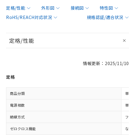
定格/性能
外形図
接続図
特性図
RoHS/REACH対応状況
規格認証/適合状況
定格/性能
情報更新：2025/11/10
定格
商品分類
単相
電源相数
単相
絶縁方式
フォ
ゼロクロス機能
なし