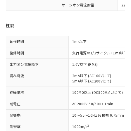
ご利用条件
有に対応した製品に切り替える予定のある
サージオン電流耐量
220A
商品です。
対応予定なし：EU RoHS指令（10物質）の
以下の条件をお読みいただき、同意のうえ
非含有に非対応の商品で、対応品を出す予
性能
ご利用ください。
定はありません。
調査・確認中：EU RoHS指令（10物質）の
本サービスは、当社制御機器事業取扱
※1 中国RoHS○×表
非含有の対応状況を調査中または確認中の
動作時間
1ms以下
商品の当社在庫状況および標準価格
商品です。
(税抜)を提供させていただくもので
「○」：最大均質材料含有率が中国RoHSの
非該当品：ライセンス料など無形物で、有
復帰時間
負荷電源の1/2サイクル+1ms以下
す。
基準値以下であることを示します。
害物質有無と関係のない商品です。
当社制御機器事業取扱商品の中には、
「×」：最大均質材料含有率が中国RoHSの
仕入先様の事情により、非含有部品として
出力オン電圧降下
1.6V以下 (RMS)
本サービスの対象外となる商品もある
基準値を超えていることを示します。
いたものが、含有品と判明した場合などや
当社は、これら貴社製品のうち、外国
ことをご了承ください。
「－」：未確認です。当社販売部門へお問
漏れ電流
2mA以下 (AC100Vにて)
むを得ず変更することがあります。
為替および外国貿易法に定める商品
在庫状況および標準価格照会結果は、
5mA以下 (AC200Vにて)
い合わせください。
（以下｢規制貨物等」という）を輸出
記載している更新日時点での社内デー
*EU RoHS指令（10物質）：
または国外への提供する場合は、日本
記
タに基づき作成されるものであり、閲
説明
絶縁抵抗
100MΩ以上 (DC500Vメガにて)
鉛(Pb) 1000ppm以下、 水銀(Hg) 1000ppm以下、 カド
*中国RoHS10物質の基準値 (GB/T26572)：
国政府の輸出許可(または役務取引許
号
覧された時点での実際の在庫および標
ミウム(Cd) 100ppm以下、
Pb(鉛) :1000ppm、 Hg(水銀) : 1000ppm、 Cd(カドミウ
可)を取得するなどの必要な手続きを
六価クロム(Cr(Ⅵ)) 1000ppm以下、ポリ臭化ビフェニル
ム) : 100ppm、
準価格とは異なる場合があることをご
耐電圧
AC2000V 50/60Hz 1min
類(PBB) 1000ppm以下、ポリ臭化ジフェニルエーテル類
Cr(Ⅵ)(六価クロム) : 1000ppm、 PBBs(ポリ臭化ビフェ
とります。
了承ください。
(PBDE) 1000ppm以下、フタル酸ビス(2-エチルヘキシ
○
一定数以上の在庫あり
ニル類) : 1000ppm、 PBDEs(ポリ臭化ジフェニルエーテ
当社は規制貨物を破棄する場合は、完
耐振動
10～55～10Hz 片振幅 0.75mm (複
ル) (DEHP)(別名：DOP) 1000ppm以下、フタル酸ブチ
正式な納期状況および標準価格はお客
ル類) : 1000ppm、
ルベンジル（BBP） 1000ppm以下、フタル酸ジブチル
全に破砕するなど、違法に輸出されな
DBP(フタル酸ジブチル) : 1000ppm、 DIBP(フタル酸ジ
様のお取引先、またはお客様担当のオ
（DBP） 1000ppm以下、フタル酸ジイソブチル
イソブチル) : 1000ppm、 BBP(フタル酸ブチルベンジ
△
一定数には満たないが在庫あり
2
いよう必要な手段を講じます。
耐衝撃
1000m/s
ムロン制御機器販売店・当社販売員に
(DIBP) 1000ppm以下
ル) : 1000ppm、