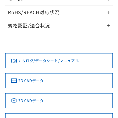
また、RoHS指令のフタル酸エステル類４
端子配置/内部接続
情報更新：2025/11/10
物質の対応では、対応完了までの期間は出
RoHS/REACH対応状況
荷製品に未対応品が混在することから備考
負荷電流-周囲温度定格
欄に対応日を記載しておりました。
情報更新：2026/7/29
規格認証/適合状況
既に当社にて対応品への在庫切替を完了
していることから、特段のことがない限
EU RoHS
注意事項・凡例
UL認証
CSA認証
CEマーキング
り、2022年1月12日より割愛しておりま
す。
Yes
Yes
Yes
対応状況
対応予定月
※1
※2
カタログ/データシート/マニュアル
対応済み
取りつけ穴加工図
LR型式承認
DNV型式承認
BV型式承認
KR型式承
（イギリス
（ノルウェー
（フランス
（韓国
船舶規格）
船舶規格）
船舶規格）
船舶規格
中国 RoHS
注意事項・凡例
2D CADデータ
No
No
No
No
中国 RoHS表
※1 ※2
3D CADデータ
この製品の規格認証/適合状況ページへ
Pb
Hg
Cd
Cr(VI)
その他の認証はこちらのページからご検索ください