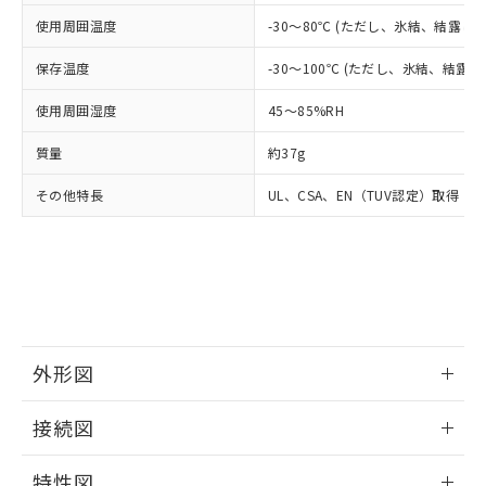
当社は貴社製品を、核兵器、ミサイ
但し、RoHS指令で産業用監視および制御機器に対する
DEHP(フタル酸ビス(2-エチルヘキシル)) : 1000ppm
ご相談ください。
適用除外項目は除く。
使用周囲温度
-30～80℃ (ただし、氷結、結露し
ル、化学兵器、生物兵器またはその他
－
在庫なし(最新の在庫状況につ
オムロン制御機器販売店や当社販売拠
フタル酸エステル類の４物質については閾値を超える意
武器並びにこれらの製造装置等に一切
いては、お客様のお取引先、ま
図的な使用がないことを確認しています。
点は「
販売ネットワーク
」をご確認
保存温度
-30～100℃ (ただし、氷結、結露
※2 環境保護使用期限
使用いたしません。
たはお客様担当のオムロン制御
ください。
当社は、貴社製品を第三者に販売する
機器販売店・当社販売員にご確
在庫状況および標準価格結果を当社の
使用周囲湿度
45～85%RH
※2 対応予定月
「ｅ」：有害物質（10物質）のすべてが基
場合は、上記1、2および3の内容を当
認ください)
事前の承諾なく第三者に漏洩または開
準値以下であることを示します。
該第三者に通知します。また当社は、
示しないようお願いします。
質量
約37g
部品在庫の切り替え状況などにより、予定
「10」：通常の使用状況下において有害物
販売先および販売に係わる関係者が違
マイパーツ機能（部品リスト作成サー
空
受注生産機種、また在庫状況の
月が前後することがあります。
質が外部に漏えいし、環境に深刻な影響を
法に輸出するおそれがある場合は、取
ビス）をご利用いただくには、I-Web
その他特長
UL、CSA、EN（TUV認定）取得
白
情報を公開していない機種
及ぼさない年数を意味します。
り引きをいたしません。
メンバーズにご登録されている必要が
「－」：未確認です。当社販売部門へお問
あります。
い合わせください。
お客様が当ウェブサイト上で当社にご
※3 非含有証明書ダウンロード
登録された部品リストについて、当社
および当社の共同利用者が、当社の製
下記の非含有証明書をダウンロードするこ
品・サービスに関するお客様との取
とができます。
合意する
キャンセル
引・商談に必要な範囲で利用すること
外形図
をご了承ください。
EU RoHS指令（10物質）の非含有証明書
※当社の共同利用者とは、
"個人情報
情報更新：2025/11/10
51物質の非含有証明書（当社基準）
の共同利用に関して"
の「1.共同利
接続図
※本証明書は発行日時点で非含有を証明す
用者の範囲」に記載されている法人を
るもので、過去に遡って非含有を証明する
情報更新：2025/11/10
指します。
特性図
ものではありません。