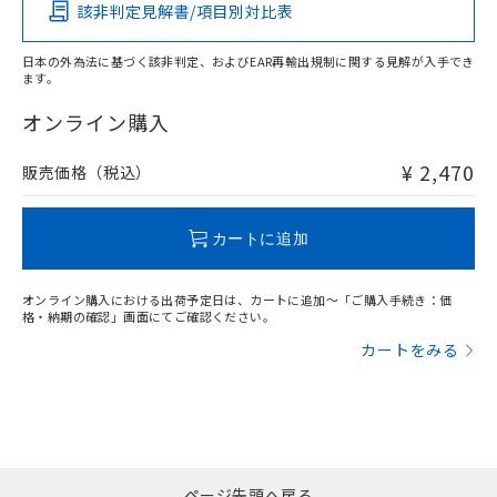
該非判定見解書/項目別対比表
X
O
O
O
日本の外為法に基づく該非判定、およびEAR再輸出規制に関する見解が入手でき
サージオン電流耐量
ます。
"対応済み"や非含有の記載がされた商品であっても、流通
在庫等で未対応品が混在する可能性があります。
オンライン購入
非含有品が必要な際は、弊社営業部門もしくは販売店へお
問い合わせください。
¥ 2,470
販売価格（税込）
この製品のRoHS/REACH対応状況ページへ
カートに追加
オンライン購入における出荷予定日は、カートに追加～「ご購入手続き：価
格・納期の確認」画面にてご確認ください。
カートをみる
ページ先頭へ戻る