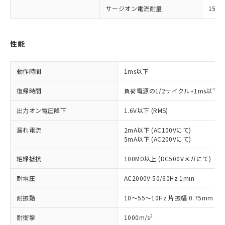
ご利用条件
有に対応した製品に切り替える予定のある
サージオン電流耐量
150A
商品です。
対応予定なし：EU RoHS指令（10物質）の
以下の条件をお読みいただき、同意のうえ
非含有に非対応の商品で、対応品を出す予
性能
ご利用ください。
定はありません。
調査・確認中：EU RoHS指令（10物質）の
本サービスは、当社制御機器事業取扱
※1 中国RoHS○×表
非含有の対応状況を調査中または確認中の
動作時間
1ms以下
商品の当社在庫状況および標準価格
商品です。
(税抜)を提供させていただくもので
「○」：最大均質材料含有率が中国RoHSの
非該当品：ライセンス料など無形物で、有
復帰時間
負荷電源の1/2サイクル+1ms以下
す。
基準値以下であることを示します。
害物質有無と関係のない商品です。
当社制御機器事業取扱商品の中には、
「×」：最大均質材料含有率が中国RoHSの
仕入先様の事情により、非含有部品として
出力オン電圧降下
1.6V以下 (RMS)
本サービスの対象外となる商品もある
基準値を超えていることを示します。
いたものが、含有品と判明した場合などや
当社は、これら貴社製品のうち、外国
ことをご了承ください。
「－」：未確認です。当社販売部門へお問
漏れ電流
2mA以下 (AC100Vにて)
むを得ず変更することがあります。
為替および外国貿易法に定める商品
在庫状況および標準価格照会結果は、
5mA以下 (AC200Vにて)
い合わせください。
（以下｢規制貨物等」という）を輸出
記載している更新日時点での社内デー
*EU RoHS指令（10物質）：
または国外への提供する場合は、日本
記
タに基づき作成されるものであり、閲
説明
絶縁抵抗
100MΩ以上 (DC500Vメガにて)
鉛(Pb) 1000ppm以下、 水銀(Hg) 1000ppm以下、 カド
*中国RoHS10物質の基準値 (GB/T26572)：
国政府の輸出許可(または役務取引許
号
覧された時点での実際の在庫および標
ミウム(Cd) 100ppm以下、
Pb(鉛) :1000ppm、 Hg(水銀) : 1000ppm、 Cd(カドミウ
可)を取得するなどの必要な手続きを
六価クロム(Cr(Ⅵ)) 1000ppm以下、ポリ臭化ビフェニル
ム) : 100ppm、
準価格とは異なる場合があることをご
耐電圧
AC2000V 50/60Hz 1min
類(PBB) 1000ppm以下、ポリ臭化ジフェニルエーテル類
Cr(Ⅵ)(六価クロム) : 1000ppm、 PBBs(ポリ臭化ビフェ
とります。
了承ください。
(PBDE) 1000ppm以下、フタル酸ビス(2-エチルヘキシ
○
一定数以上の在庫あり
ニル類) : 1000ppm、 PBDEs(ポリ臭化ジフェニルエーテ
当社は規制貨物を破棄する場合は、完
耐振動
10～55～10Hz 片振幅 0.75mm (複
ル) (DEHP)(別名：DOP) 1000ppm以下、フタル酸ブチ
正式な納期状況および標準価格はお客
ル類) : 1000ppm、
ルベンジル（BBP） 1000ppm以下、フタル酸ジブチル
全に破砕するなど、違法に輸出されな
DBP(フタル酸ジブチル) : 1000ppm、 DIBP(フタル酸ジ
様のお取引先、またはお客様担当のオ
（DBP） 1000ppm以下、フタル酸ジイソブチル
イソブチル) : 1000ppm、 BBP(フタル酸ブチルベンジ
△
一定数には満たないが在庫あり
2
いよう必要な手段を講じます。
耐衝撃
1000m/s
ムロン制御機器販売店・当社販売員に
(DIBP) 1000ppm以下
ル) : 1000ppm、