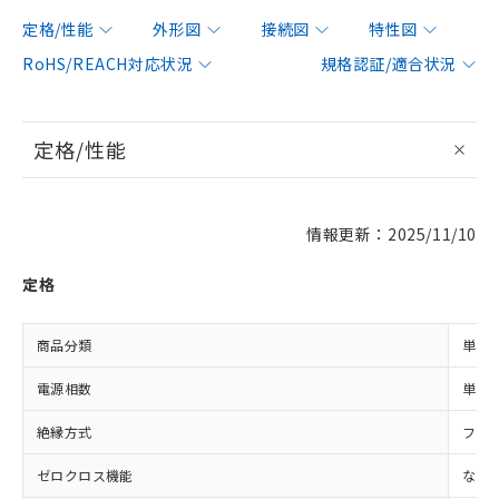
定格/性能
外形図
接続図
特性図
RoHS/REACH対応状況
規格認証/適合状況
定格/性能
情報更新：2025/11/10
定格
商品分類
単相
電源相数
単相
絶縁方式
フォ
ゼロクロス機能
なし