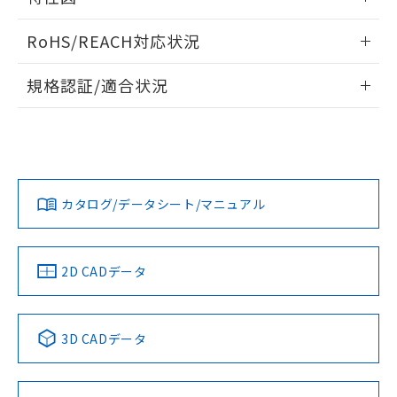
また、RoHS指令のフタル酸エステル類４
端子配置/内部接続
情報更新：2025/11/10
物質の対応では、対応完了までの期間は出
RoHS/REACH対応状況
荷製品に未対応品が混在することから備考
負荷電流-周囲温度定格
欄に対応日を記載しておりました。
情報更新：2026/7/29
規格認証/適合状況
既に当社にて対応品への在庫切替を完了
していることから、特段のことがない限
EU RoHS
注意事項・凡例
UL認証
CSA認証
CEマーキング
り、2022年1月12日より割愛しておりま
す。
Yes
Yes
Yes
対応状況
対応予定月
※1
※2
カタログ/データシート/マニュアル
対応済み
取りつけ穴加工図
LR型式承認
DNV型式承認
BV型式承認
KR型式承
（イギリス
（ノルウェー
（フランス
（韓国
船舶規格）
船舶規格）
船舶規格）
船舶規格
中国 RoHS
注意事項・凡例
2D CADデータ
No
No
No
No
中国 RoHS表
※1 ※2
3D CADデータ
この製品の規格認証/適合状況ページへ
Pb
Hg
Cd
Cr(VI)
その他の認証はこちらのページからご検索ください