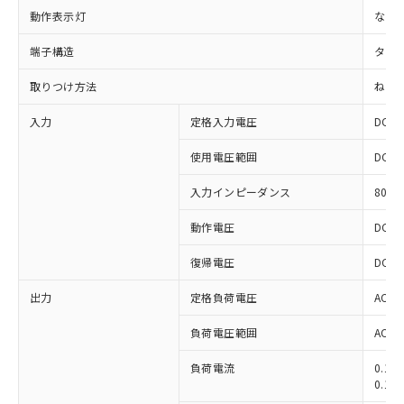
動作表示灯
なし
端子構造
タブ端
取りつけ方法
ねじ
入力
定格入力電圧
DC12
使用電圧範囲
DC9.
入力インピーダンス
800
動作電圧
DC9
復帰電圧
DC1
※1 対応状況
出力
定格負荷電圧
AC10
負荷電圧範囲
AC75
対応済み：EU RoHS指令（10物質）の
非含有に対応した製品が提供可能な商品で
負荷電流
0.1
す。
0.1
対応予定：EU RoHS指令（10物質）の非含