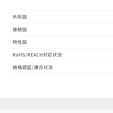
外形図
接続図
特性図
端子配置/内部接続
RoHS/REACH対応状況
負荷電流-周囲温度定格
規格認証/適合状況
EU RoHS
注意事項・凡例
UL認証
CSA認証
CEマーキング
Yes
Yes
Yes
対応状況
対応予定月
※1
※2
対応済み