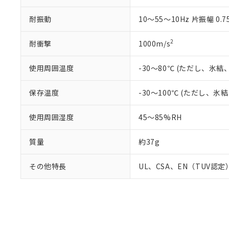
耐振動
10～55～10Hz 片振幅 0.7
2
耐衝撃
1000m/s
使用周囲温度
-30～80℃ (ただし、氷
保存温度
-30～100℃ (ただし、
使用周囲湿度
45～85%RH
質量
約37g
その他特長
UL、CSA、EN（TUV認