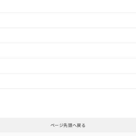
情報更新：2
情報更新：2
情報更新：2
情報更新：
CCC認証
電波法
N/A
N/A
非含有証明書
※3
ページ先頭へ戻る
ダウンロードはこちら