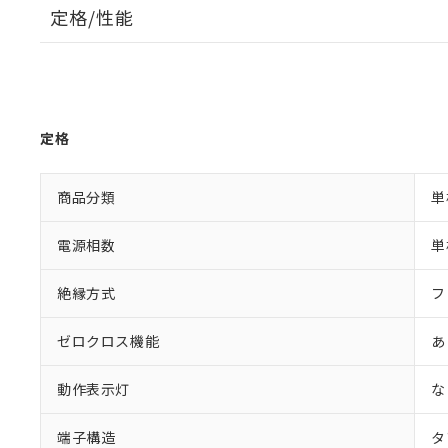
定格/性能
定格
商品分類
単
電源相数
単
絶縁方式
フ
ゼロクロス機能
あ
動作表示灯
な
端子構造
タ