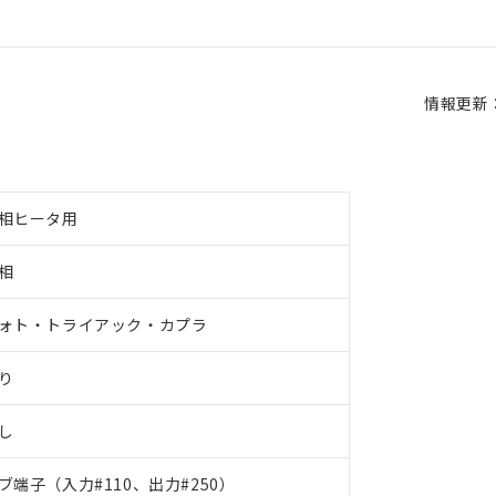
情報更新：2
相ヒータ用
相
ォト・トライアック・カプラ
り
し
ブ端子（入力#110、出力#250）