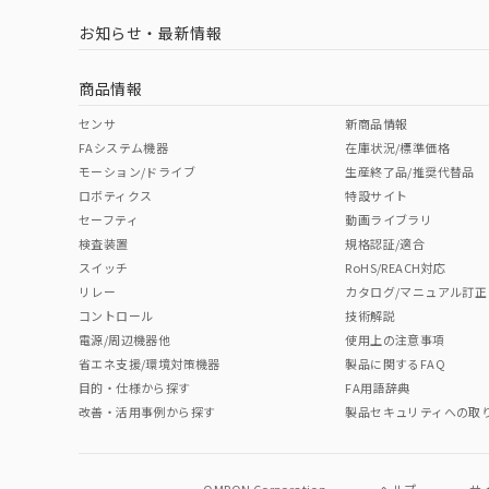
LR型式承認
DNV型式承認
BV型式承認
KR
（イギリス
（ノルウェー
（フランス
（
お知らせ・最新情報
中国 RoHS
注意事項・凡例
船舶規格）
船舶規格）
船舶規格）
船
商品情報
No
No
No
No
中国 RoHS表
※1 ※2
センサ
新商品情報
FAシステム機器
在庫状況/標準価格
Pb
Hg
Cd
Cr(V
モーション/ドライブ
生産終了品/推奨代替品
ロボティクス
特設サイト
セーフティ
動画ライブラリ
検査装置
規格認証/適合
X
O
O
O
スイッチ
RoHS/REACH対応
リレー
カタログ/マニュアル訂正
コントロール
技術解説
"対応済み"や非含有の記載がされた商品であっても、流通
電源/周辺機器他
使用上の注意事項
非含有品が必要な際は、弊社営業部門もしくは販売店へお
省エネ支援/環境対策機器
製品に関するFAQ
取りつけ穴加工図
目的・仕様から探す
FA用語辞典
改善・活用事例から探す
製品セキュリティへの取