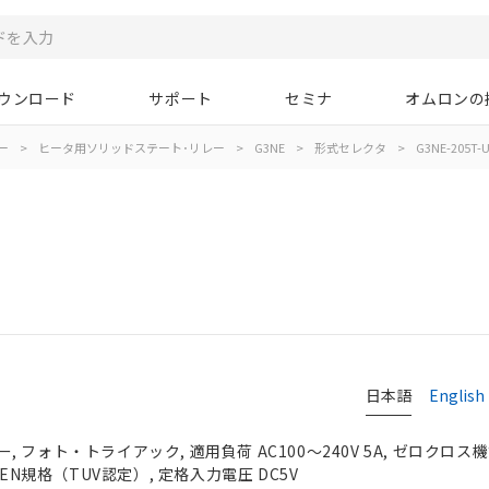
ウンロード
サポート
セミナ
オムロンの
ー
>
ヒータ用ソリッドステート･リレー
>
G3NE
>
形式セレクタ
>
G3NE-205T-U
日本語
English
フォト・トライアック, 適用負荷 AC100～240V 5A, ゼロクロス機能
、EN規格（TUV認定）, 定格入力電圧 DC5V