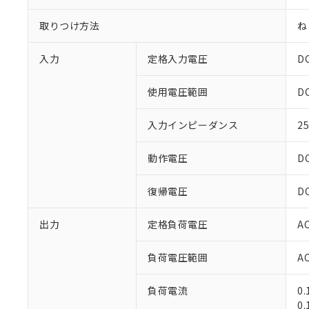
取りつけ方法
ね
入力
定格入力電圧
D
使用電圧範囲
D
※1 対応状況
入力インピーダンス
2
対応済み：EU
動作電圧
D
対応予定：EU R
対応予定なし：EU
復帰電圧
D
調査・確認中：EU
ご利用条件
非該当品：ライセ
※1 中国RoHS
出力
定格負荷電圧
A
仕入先様の事情に
があります。
以下の条件をお読
「○」：最大均質
負荷電圧範囲
A
「×」：最大均質
本サービスは
当社は、これ
*EU RoHS指令（10物
「－」：未確認で
鉛(Pb) 1000ppm以下、
くものです。
う）を輸出ま
負荷電流
0
記
説明
六価クロム(Cr(Ⅵ)) 1
当社制御機器
などの必要な
フタル酸ビス(2-エチルヘ
0
号
*中国RoHS10物質の基準値 