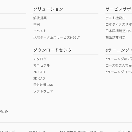
型式承認
NK型式承認
ABS型式承認
韓国
（日本
（アメリカ
ソリューション
サービスサポ
舶規格）
船舶規格）
船舶規格）
解決提案
テスト機貸出
事例
ロボティクスサ
No
No
イベント
日本語相談窓口
現場データ活用サービスi-BELT
輸出該非判定
I)
PBBs
PBDEs
DBP
ダウンロードセンタ
eラーニング
この製品の規格認証/適合
その他の認証はこちらのページからご
カタログ
eラーニングのご
マニュアル
コースを選んで受
O
O
O
2D CAD
eラーニングコー
3D CAD
電気制御CAD
在庫等で未対応品が混在する可能性があります。
ソフトウェア
問い合わせください。
この製品のRoHS/REACH対応
り組み