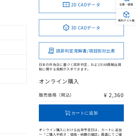
2D CADデータ
在庫・価格
無料テスト機
3D CADデータ
該非判定見解書/項目別対比表
日本の外為法に基づく該非判定、およびEAR再輸出規
制に関する見解が入手できます。
オンライン購入
¥ 2,360
販売価格（税込）
カートに追加
オンライン購入における出荷予定日は、カートに追加
～「ご購入手続き：価格・納期の確認」画面にてご確