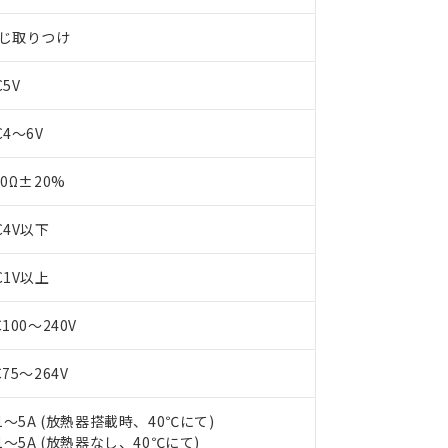
じ取りつけ
C5V
C4～6V
50Ω±20%
 RoHS指令（10物質）の非含有に対応した製品が提供可能な商品です
C4V以下
oHS指令（10物質）の非含有に対応した製品に切り替える予定のある
 RoHS指令（10物質）の非含有に非対応の商品で、対応品を出す予
C1V以上
 RoHS指令（10物質）の非含有の対応状況を調査中または確認中の
ンス料など無形物で、有害物質有無と関係のない商品です。
○×表
C100～240V
より、非含有部品としていたものが、含有品と判明した場合などやむ
みいただき、同意のうえご利用ください。
材料含有率が中国RoHSの基準値以下であることを示します。
C75～264V
材料含有率が中国RoHSの基準値を超えていることを示します。
、当社制御機器事業取扱商品の当社在庫状況および標準価格(税抜)
ら貴社製品のうち、外国為替および外国貿易法に定める商品（以下｢
質）：
す。当社販売部門へお問い合わせください。
 水銀(Hg) 1000ppm以下、 カドミウム(Cd) 100ppm以下、
たは国外への提供する場合は、日本国政府の輸出許可(または役務取
.1～5A (放熱器搭載時、40℃にて)
000ppm以下、ポリ臭化ビフェニル類(PBB) 1000ppm以下、ポリ臭化ジフェニルエーテル類(P
事業取扱商品の中には、本サービスの対象外となる商品もあること
手続きをとります。
キシル) (DEHP)(別名：DOP) 1000ppm以下、フタル酸ブチルベンジル（BBP） 100
.1～5A (放熱器なし、40℃にて)
(GB/T26572)：