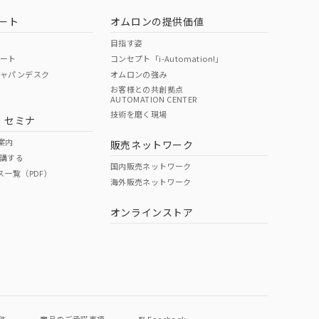
ート
オムロンの提供価値
目指す姿
ポート
コンセプト「i-Automation!」
ジャパンデスク
オムロンの強み
お客様との共創拠点
AUTOMATION CENTER
DIBP
BBP
DEHP
環境保護
技術を磨く現場
・セミナ
状況ページへ
使用期限
検索ください
案内
販売ネットワーク
講する
O
O
O
10
国内販売ネットワーク
ス一覧（PDF）
海外販売ネットワーク
オンラインストア
状況ページへ