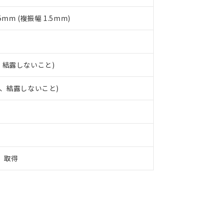
5mm (複振幅 1.5mm)
結、結露しないこと)
氷結、結露しないこと)
定）取得