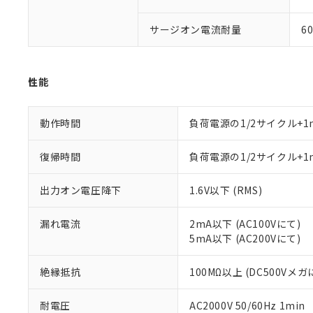
ル（DBP） 1000ppm
在庫状況およ
当社は規制貨
Pb(鉛) :1000ppm、 Hg
但し、RoHS指令で産
のであり、閲
ます。
Cr(Ⅵ)(六価クロム) : 
フタル酸エステル類の４
サージオン電流耐量
6
○
一定数以
DBP(フタル酸ジブチル) :
い。
当社は貴社製
DEHP(フタル酸ビス(2-エ
正式な納期状
置等に一切使
当社販売員に
※2 対応予定月
△
一定数に
当社は、貴社
オムロン制御
また当社は、
※2 環境保護使
性能
在庫状況およ
部品在庫の切り替
たしません。
－
在庫なし
す。
「ｅ」：有害物質
機器販売
マイパーツ機
動作時間
負荷電源の1/2サイクル+1
「10」：通常の
ている必要が
味します。
空
受注生産
お客様が当ウ
※3 非含有証明
「－」：未確認で
復帰時間
負荷電源の1/2サイクル+1
白
が、当社の製
さい。
下記の非含有証明
出力オン電圧降下
1.6V以下 (RMS)
※当社の共同
いる法人を指
EU RoHS指令（
漏れ電流
2mA以下 (AC100Vにて)
51物質の非含有証
5mA以下 (AC200Vにて)
※本証明書は発行
また、RoHS指
混在することから
絶縁抵抗
100MΩ以上 (DC500Vメガ
既に当社にて対応
り割愛しておりま
耐電圧
AC2000V 50/60Hz 1min