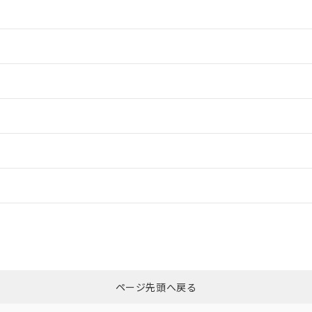
情報更新：2
情報更新：2
情報更新：2
情報更新：
CCC認証
電波法
N/A
N/A
非含有証明書
※3
ページ先頭へ戻る
ダウンロードはこちら