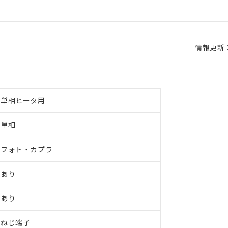
情報更新：2
単相ヒータ用
単相
フォト・カプラ
あり
あり
ねじ端子