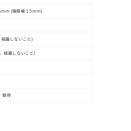
5mm (複振幅 1.5mm)
結、結露しないこと)
氷結、結露しないこと)
定）取得