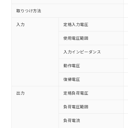
取りつけ方法
入力
定格入力電圧
使用電圧範囲
※1 対応状況
入力インピーダンス
対応済み：EU
動作電圧
対応予定：EU R
対応予定なし：EU
復帰電圧
調査・確認中：EU
ご利用条件
非該当品：ライセ
※1 中国RoHS
出力
定格負荷電圧
仕入先様の事情に
があります。
以下の条件をお読
「○」：最大均質
負荷電圧範囲
「×」：最大均質
本サービスは
当社は、これ
*EU RoHS指令（10物
「－」：未確認で
鉛(Pb) 1000ppm以下、
くものです。
う）を輸出ま
負荷電流
記
説明
六価クロム(Cr(Ⅵ)) 1
当社制御機器
などの必要な
フタル酸ビス(2-エチルヘ
号
*中国RoHS10物質の基準値 