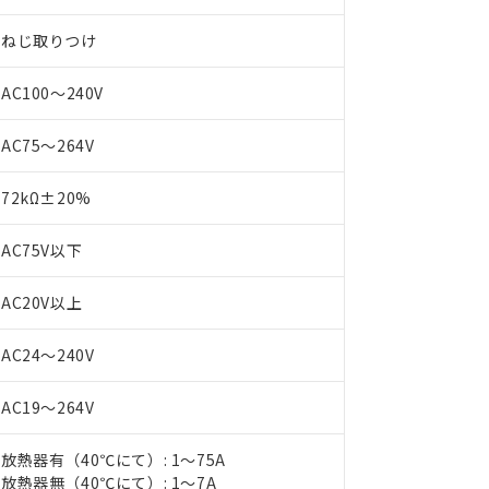
ねじ取りつけ
AC100～240V
AC75～264V
72kΩ±20%
 RoHS指令（10物質）の非含有に対応した製品が提供可能な商品です
AC75V以下
oHS指令（10物質）の非含有に対応した製品に切り替える予定のある
 RoHS指令（10物質）の非含有に非対応の商品で、対応品を出す予
AC20V以上
 RoHS指令（10物質）の非含有の対応状況を調査中または確認中の
ンス料など無形物で、有害物質有無と関係のない商品です。
○×表
AC24～240V
より、非含有部品としていたものが、含有品と判明した場合などやむ
みいただき、同意のうえご利用ください。
材料含有率が中国RoHSの基準値以下であることを示します。
AC19～264V
材料含有率が中国RoHSの基準値を超えていることを示します。
、当社制御機器事業取扱商品の当社在庫状況および標準価格(税抜)
ら貴社製品のうち、外国為替および外国貿易法に定める商品（以下｢
質）：
す。当社販売部門へお問い合わせください。
 水銀(Hg) 1000ppm以下、 カドミウム(Cd) 100ppm以下、
たは国外への提供する場合は、日本国政府の輸出許可(または役務取
放熱器有（40℃にて）: 1～75A
000ppm以下、ポリ臭化ビフェニル類(PBB) 1000ppm以下、ポリ臭化ジフェニルエーテル類(P
事業取扱商品の中には、本サービスの対象外となる商品もあること
手続きをとります。
キシル) (DEHP)(別名：DOP) 1000ppm以下、フタル酸ブチルベンジル（BBP） 100
放熱器無（40℃にて）: 1～7A
(GB/T26572)：