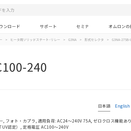
ウンロード
サポート
セミナ
オムロンの
ー
>
ヒータ用ソリッドステート･リレー
>
G3NA
>
形式セレクタ
>
G3NA-275B-U
C100-240
日本語
English
フォト・カプラ, 適用負荷: AC24～240V 75A, ゼロクロス機能あり
UV認定）, 定格電圧 AC100～240V