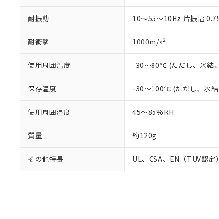
耐振動
10～55～10Hz 片振幅 0.7
2
耐衝撃
1000m/s
使用周囲温度
-30～80℃ (ただし、氷
保存温度
-30～100℃ (ただし、
使用周囲湿度
45～85%RH
質量
約120g
その他特長
UL、CSA、EN（TUV認