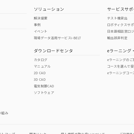
型式承認
NK型式承認
ABS型式承認
韓国
（日本
（アメリカ
ソリューション
サービスサポ
舶規格）
船舶規格）
船舶規格）
解決提案
テスト機貸出
事例
ロボティクスサ
No
No
イベント
日本語相談窓口
現場データ活用サービスi-BELT
輸出該非判定
I)
PBBs
PBDEs
DBP
ダウンロードセンタ
eラーニング
この製品の規格認証/適合
その他の認証はこちらのページからご
カタログ
eラーニングのご
マニュアル
コースを選んで受
O
O
O
2D CAD
eラーニングコー
3D CAD
電気制御CAD
在庫等で未対応品が混在する可能性があります。
ソフトウェア
問い合わせください。
この製品のRoHS/REACH対応
り組み