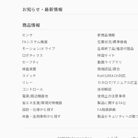
LR型式承認
DNV型式承認
BV型式承認
KR
（イギリス
（ノルウェー
（フランス
（
お知らせ・最新情報
中国 RoHS
注意事項・凡例
船舶規格）
船舶規格）
船舶規格）
船
商品情報
No
No
No
No
中国 RoHS表
※1 ※2
センサ
新商品情報
FAシステム機器
在庫状況/標準価格
サージオン電流耐量
Pb
Hg
Cd
Cr(V
モーション/ドライブ
生産終了品/推奨代替品
ロボティクス
特設サイト
セーフティ
動画ライブラリ
検査装置
規格認証/適合
X
O
O
O
スイッチ
RoHS/REACH対応
リレー
カタログ/マニュアル訂正
コントロール
技術解説
"対応済み"や非含有の記載がされた商品であっても、流通
電源/周辺機器他
使用上の注意事項
非含有品が必要な際は、弊社営業部門もしくは販売店へお
省エネ支援/環境対策機器
製品に関するFAQ
目的・仕様から探す
FA用語辞典
改善・活用事例から探す
製品セキュリティへの取