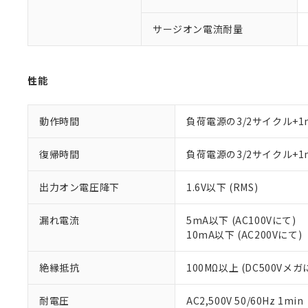
ル（DBP） 1000ppm
在庫状況およ
当社は規制貨
Pb(鉛) :1000ppm、 Hg
但し、RoHS指令で産
のであり、閲
ます。
Cr(Ⅵ)(六価クロム) : 
フタル酸エステル類の４
サージオン電流耐量
○
一定数以
DBP(フタル酸ジブチル) :
い。
当社は貴社製
DEHP(フタル酸ビス(2-エ
正式な納期状
置等に一切使
当社販売員に
※2 対応予定月
△
一定数に
当社は、貴社
オムロン制御
また当社は、
※2 環境保護使
性能
在庫状況およ
部品在庫の切り替
たしません。
－
在庫なし
す。
「ｅ」：有害物質
機器販売
マイパーツ機
動作時間
負荷電源の3/2サイクル+1
「10」：通常の
ている必要が
味します。
空
受注生産
お客様が当ウ
※3 非含有証明
「－」：未確認で
復帰時間
負荷電源の3/2サイクル+1
白
が、当社の製
さい。
下記の非含有証明
出力オン電圧降下
1.6V以下 (RMS)
※当社の共同
いる法人を指
EU RoHS指令（
漏れ電流
5mA以下 (AC100Vにて)
51物質の非含有証
10mA以下 (AC200Vにて)
※本証明書は発行
また、RoHS指
混在することから
絶縁抵抗
100MΩ以上 (DC500Vメガ
既に当社にて対応
り割愛しておりま
耐電圧
AC2,500V 50/60Hz 1min