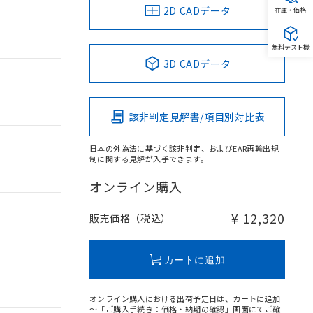
2D CADデータ
在庫・価格
無料テスト機
3D CADデータ
該非判定見解書/項目別対比表
日本の外為法に基づく該非判定、およびEAR再輸出規
制に関する見解が入手できます。
オンライン購入
¥ 12,320
販売価格（税込）
カートに追加
オンライン購入における出荷予定日は、カートに追加
～「ご購入手続き：価格・納期の確認」画面にてご確