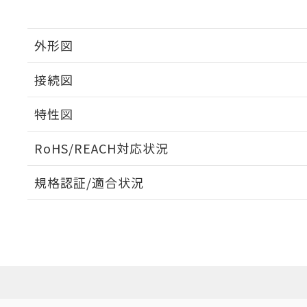
外形図
接続図
特性図
端子配置/内部接続
RoHS/REACH対応状況
負荷電流-周囲温度定格
規格認証/適合状況
EU RoHS
注意事項・凡例
UL認証
CSA認証
CEマーキング
Yes
Yes
Yes
対応状況
対応予定月
※1
※2
取りつけ穴加工図
対応済み