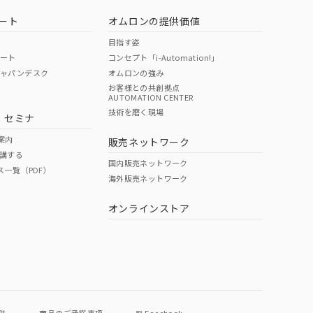
ート
オムロンの提供価値
目指す姿
ポート
コンセプト「i-Automation!」
ジャパンデスク
オムロンの強み
お客様との共創拠点
AUTOMATION CENTER
DIBP
BBP
DEHP
環境保護
技術を磨く現場
・セミナ
状況ページへ
使用期限
検索ください
案内
販売ネットワーク
講する
O
O
O
10
国内販売ネットワーク
ス一覧（PDF）
海外販売ネットワーク
オンラインストア
状況ページへ