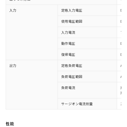
入力
定格入力電圧
DC
使用電圧範囲
DC
入力電流
7m
動作電圧
DC
復帰電圧
DC
出力
定格負荷電圧
AC
負荷電圧範囲
AC
※1 対応状況
負荷電流
放熱
対応済み：EU RoHS指令（10物質）の
放熱
非含有に対応した製品が提供可能な商品で
す。
サージオン電流耐量
22
対応予定：EU RoHS指令（10物質）の非含
ご利用条件
有に対応した製品に切り替える予定のある
商品です。
性能