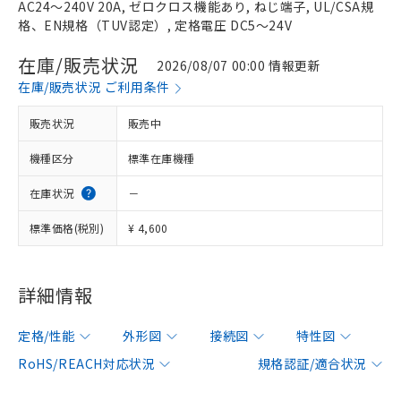
AC24～240V 20A, ゼロクロス機能あり, ねじ端子, UL/CSA規
格、EN規格（TUV認定）, 定格電圧 DC5～24V
在庫/販売状況
2026/08/07 00:00 情報更新
在庫/販売状況 ご利用条件
販売状況
販売中
機種区分
標準在庫機種
在庫状況
－
標準価格(税別)
¥ 4,600
詳細情報
定格/性能
外形図
接続図
特性図
RoHS/REACH対応状況
規格認証/適合状況