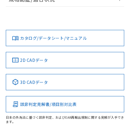
荷製品に未対応品が混在することから備考
EU RoHS
注意事項・凡例
欄に対応日を記載しておりました。
UL認証
CSA認証
CEマーキング
既に当社にて対応品への在庫切替を完了
していることから、特段のことがない限
Yes
Yes
Yes
対応状況
対応予定月
※1
※2
り、2022年1月12日より割愛しておりま
す。
カタログ/データシート/マニュアル
対応済み
取りつけ穴加工図
LR型式承認
DNV型式承認
BV型式承認
KR型式承
（イギリス
（ノルウェー
（フランス
（韓国
船舶規格）
船舶規格）
船舶規格）
船舶規格
中国 RoHS
注意事項・凡例
2D CADデータ
No
No
No
No
中国 RoHS表
※1 ※2
3D CADデータ
この製品の規格認証/適合状況ページへ
Pb
Hg
Cd
Cr(VI)
その他の認証はこちらのページからご検索ください
サージオン電流耐量
該非判定見解書/項目別対比表
X
O
O
O
日本の外為法に基づく該非判定、およびEAR再輸出規制に関する見解が入手でき
ます。
"対応済み"や非含有の記載がされた商品であっても、流通