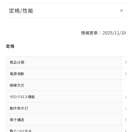
定格/性能
情報更新：2025/11/10
定格
商品分類
単
電源相数
単
絶縁方式
フ
ゼロクロス機能
あ
動作表示灯
あ
端子構造
ね
取りつけ方法
ね