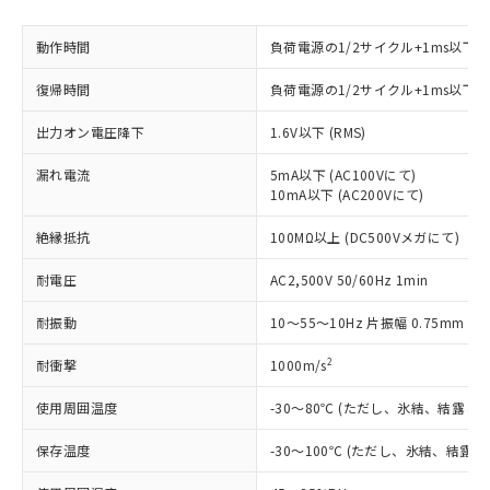
対応予定なし：EU RoHS指令（10物質）の
以下の条件をお読みいただき、同意のうえ
非含有に非対応の商品で、対応品を出す予
ご利用ください。
動作時間
定はありません。
負荷電源の1/2サイクル+1ms以下
調査・確認中：EU RoHS指令（10物質）の
本サービスは、当社制御機器事業取扱
※1 中国RoHS○×表
復帰時間
負荷電源の1/2サイクル+1ms以下
非含有の対応状況を調査中または確認中の
商品の当社在庫状況および標準価格
商品です。
(税抜)を提供させていただくもので
出力オン電圧降下
1.6V以下 (RMS)
「○」：最大均質材料含有率が中国RoHSの
非該当品：ライセンス料など無形物で、有
す。
基準値以下であることを示します。
害物質有無と関係のない商品です。
当社制御機器事業取扱商品の中には、
漏れ電流
5mA以下 (AC100Vにて)
「×」：最大均質材料含有率が中国RoHSの
仕入先様の事情により、非含有部品として
10mA以下 (AC200Vにて)
本サービスの対象外となる商品もある
基準値を超えていることを示します。
いたものが、含有品と判明した場合などや
当社は、これら貴社製品のうち、外国
ことをご了承ください。
「－」：未確認です。当社販売部門へお問
むを得ず変更することがあります。
為替および外国貿易法に定める商品
絶縁抵抗
100MΩ以上 (DC500Vメガにて)
在庫状況および標準価格照会結果は、
い合わせください。
（以下｢規制貨物等」という）を輸出
記載している更新日時点での社内デー
*EU RoHS指令（10物質）：
耐電圧
AC2,500V 50/60Hz 1min
または国外への提供する場合は、日本
記
タに基づき作成されるものであり、閲
説明
鉛(Pb) 1000ppm以下、 水銀(Hg) 1000ppm以下、 カド
*中国RoHS10物質の基準値 (GB/T26572)：
国政府の輸出許可(または役務取引許
号
覧された時点での実際の在庫および標
ミウム(Cd) 100ppm以下、
Pb(鉛) :1000ppm、 Hg(水銀) : 1000ppm、 Cd(カドミウ
耐振動
10～55～10Hz 片振幅 0.75mm (複
可)を取得するなどの必要な手続きを
六価クロム(Cr(Ⅵ)) 1000ppm以下、ポリ臭化ビフェニル
ム) : 100ppm、
準価格とは異なる場合があることをご
類(PBB) 1000ppm以下、ポリ臭化ジフェニルエーテル類
Cr(Ⅵ)(六価クロム) : 1000ppm、 PBBs(ポリ臭化ビフェ
とります。
了承ください。
(PBDE) 1000ppm以下、フタル酸ビス(2-エチルヘキシ
○
一定数以上の在庫あり
ニル類) : 1000ppm、 PBDEs(ポリ臭化ジフェニルエーテ
2
耐衝撃
1000m/s
当社は規制貨物を破棄する場合は、完
ル) (DEHP)(別名：DOP) 1000ppm以下、フタル酸ブチ
正式な納期状況および標準価格はお客
ル類) : 1000ppm、
ルベンジル（BBP） 1000ppm以下、フタル酸ジブチル
全に破砕するなど、違法に輸出されな
DBP(フタル酸ジブチル) : 1000ppm、 DIBP(フタル酸ジ
様のお取引先、またはお客様担当のオ
使用周囲温度
-30～80℃ (ただし、氷結、結露し
（DBP） 1000ppm以下、フタル酸ジイソブチル
イソブチル) : 1000ppm、 BBP(フタル酸ブチルベンジ
△
一定数には満たないが在庫あり
いよう必要な手段を講じます。
ムロン制御機器販売店・当社販売員に
(DIBP) 1000ppm以下
ル) : 1000ppm、
当社は貴社製品を、核兵器、ミサイ
但し、RoHS指令で産業用監視および制御機器に対する
DEHP(フタル酸ビス(2-エチルヘキシル)) : 1000ppm
ご相談ください。
保存温度
-30～100℃ (ただし、氷結、結露
適用除外項目は除く。
ル、化学兵器、生物兵器またはその他
－
在庫なし(最新の在庫状況につ
オムロン制御機器販売店や当社販売拠
フタル酸エステル類の４物質については閾値を超える意
武器並びにこれらの製造装置等に一切