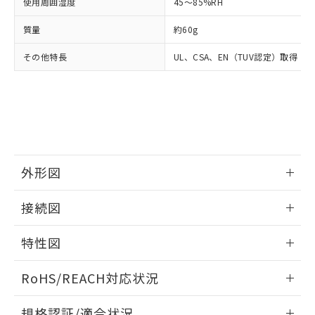
いては、お客様のお取引先、ま
図的な使用がないことを確認しています。
使用周囲湿度
45～85%RH
点は「
販売ネットワーク
」をご確認
※2 環境保護使用期限
使用いたしません。
たはお客様担当のオムロン制御
ください。
当社は、貴社製品を第三者に販売する
質量
約60g
機器販売店・当社販売員にご確
在庫状況および標準価格結果を当社の
※2 対応予定月
「ｅ」：有害物質（10物質）のすべてが基
場合は、上記1、2および3の内容を当
認ください)
事前の承諾なく第三者に漏洩または開
準値以下であることを示します。
その他特長
UL、CSA、EN（TUV認定）取得
該第三者に通知します。また当社は、
示しないようお願いします。
部品在庫の切り替え状況などにより、予定
「10」：通常の使用状況下において有害物
販売先および販売に係わる関係者が違
マイパーツ機能（部品リスト作成サー
空
受注生産機種、また在庫状況の
月が前後することがあります。
質が外部に漏えいし、環境に深刻な影響を
法に輸出するおそれがある場合は、取
ビス）をご利用いただくには、I-Web
白
情報を公開していない機種
及ぼさない年数を意味します。
り引きをいたしません。
メンバーズにご登録されている必要が
「－」：未確認です。当社販売部門へお問
あります。
い合わせください。
お客様が当ウェブサイト上で当社にご
※3 非含有証明書ダウンロード
登録された部品リストについて、当社
および当社の共同利用者が、当社の製
外形図
下記の非含有証明書をダウンロードするこ
品・サービスに関するお客様との取
とができます。
合意する
キャンセル
引・商談に必要な範囲で利用すること
情報更新：2025/11/10
接続図
をご了承ください。
EU RoHS指令（10物質）の非含有証明書
※当社の共同利用者とは、
"個人情報
情報更新：2025/11/10
51物質の非含有証明書（当社基準）
の共同利用に関して"
の「1.共同利
特性図
※本証明書は発行日時点で非含有を証明す
用者の範囲」に記載されている法人を
るもので、過去に遡って非含有を証明する
端子配置/内部接続
情報更新：2025/11/10
指します。
RoHS/REACH対応状況
ものではありません。
また、RoHS指令のフタル酸エステル類４
負荷電流-周囲温度定格
情報更新：2026/7/29
物質の対応では、対応完了までの期間は出
規格認証/適合状況