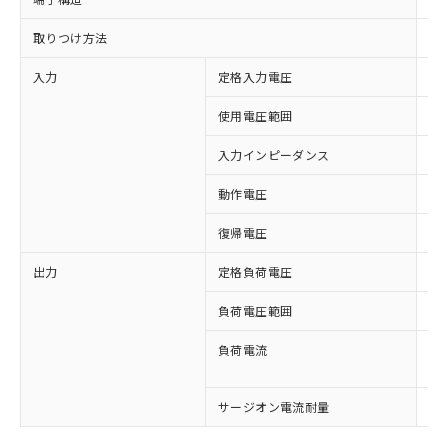
取りつけ方法
ね
入力
定格入力電圧
AC
使用電圧範囲
AC
入力インピーダンス
72
動作電圧
AC
復帰電圧
AC
出力
定格負荷電圧
AC
※1 対応状況
負荷電圧範囲
AC
対応済み：EU RoHS指令（10物質）の
負荷電流
放熱
非含有に対応した製品が提供可能な商品で
放熱
す。
対応予定：EU RoHS指令（10物質）の非含
サージオン電流耐量
15
ご利用条件
有に対応した製品に切り替える予定のある