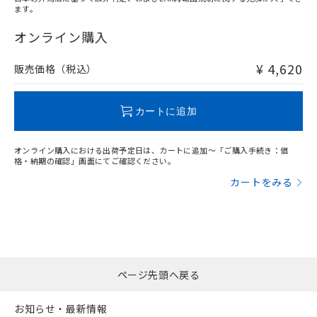
ます。
"対応済み"や非含有の記載がされた商品であっても、流通
在庫等で未対応品が混在する可能性があります。
オンライン購入
非含有品が必要な際は、弊社営業部門もしくは販売店へお
問い合わせください。
¥ 4,620
販売価格（税込）
この製品のRoHS/REACH対応状況ページへ
カートに追加
オンライン購入における出荷予定日は、カートに追加～「ご購入手続き：価
格・納期の確認」画面にてご確認ください。
カートをみる
ページ先頭へ戻る
お知らせ・最新情報