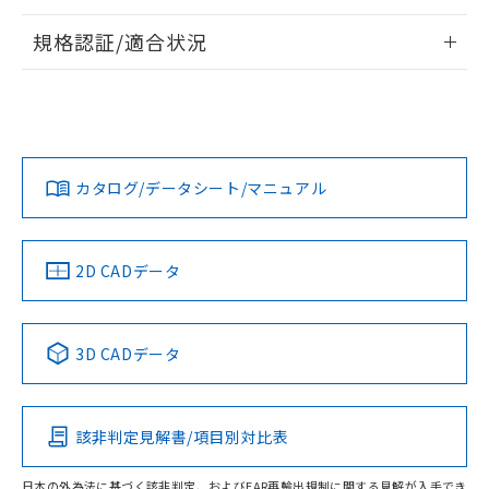
物質の対応では、対応完了までの期間は出
負荷電流-周囲温度定格
情報更新：2026/7/29
荷製品に未対応品が混在することから備考
規格認証/適合状況
欄に対応日を記載しておりました。
EU RoHS
注意事項・凡例
既に当社にて対応品への在庫切替を完了
UL認証
CSA認証
CEマーキング
していることから、特段のことがない限
り、2022年1月12日より割愛しておりま
Yes
Yes
Yes
対応状況
対応予定月
※1
※2
す。
カタログ/データシート/マニュアル
対応済み
取りつけ穴加工図
LR型式承認
DNV型式承認
BV型式承認
KR型式承
（イギリス
（ノルウェー
（フランス
（韓国
船舶規格）
船舶規格）
船舶規格）
船舶規格
中国 RoHS
注意事項・凡例
2D CADデータ
No
No
No
No
中国 RoHS表
※1 ※2
3D CADデータ
この製品の規格認証/適合状況ページへ
Pb
Hg
Cd
Cr(VI)
その他の認証はこちらのページからご検索ください
該非判定見解書/項目別対比表
X
O
O
O
サージオン電流耐量
日本の外為法に基づく該非判定、およびEAR再輸出規制に関する見解が入手でき