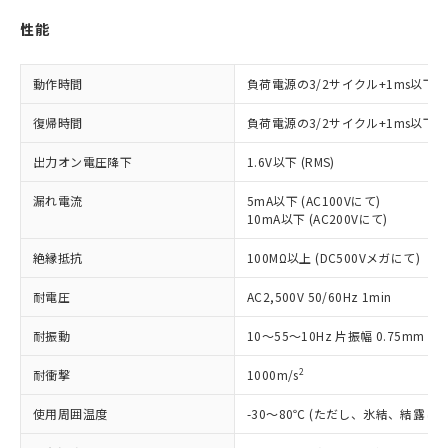
商品です。
対応予定なし：EU RoHS指令（10物質）の
性能
以下の条件をお読みいただき、同意のうえ
非含有に非対応の商品で、対応品を出す予
ご利用ください。
定はありません。
動作時間
負荷電源の3/2サイクル+1ms以下
調査・確認中：EU RoHS指令（10物質）の
本サービスは、当社制御機器事業取扱
※1 中国RoHS○×表
非含有の対応状況を調査中または確認中の
商品の当社在庫状況および標準価格
復帰時間
負荷電源の3/2サイクル+1ms以下
商品です。
(税抜)を提供させていただくもので
「○」：最大均質材料含有率が中国RoHSの
非該当品：ライセンス料など無形物で、有
す。
出力オン電圧降下
1.6V以下 (RMS)
基準値以下であることを示します。
害物質有無と関係のない商品です。
当社制御機器事業取扱商品の中には、
「×」：最大均質材料含有率が中国RoHSの
仕入先様の事情により、非含有部品として
本サービスの対象外となる商品もある
漏れ電流
5mA以下 (AC100Vにて)
基準値を超えていることを示します。
いたものが、含有品と判明した場合などや
当社は、これら貴社製品のうち、外国
10mA以下 (AC200Vにて)
ことをご了承ください。
「－」：未確認です。当社販売部門へお問
むを得ず変更することがあります。
為替および外国貿易法に定める商品
在庫状況および標準価格照会結果は、
い合わせください。
（以下｢規制貨物等」という）を輸出
絶縁抵抗
100MΩ以上 (DC500Vメガにて)
記載している更新日時点での社内デー
*EU RoHS指令（10物質）：
または国外への提供する場合は、日本
記
タに基づき作成されるものであり、閲
説明
鉛(Pb) 1000ppm以下、 水銀(Hg) 1000ppm以下、 カド
*中国RoHS10物質の基準値 (GB/T26572)：
耐電圧
AC2,500V 50/60Hz 1min
国政府の輸出許可(または役務取引許
号
覧された時点での実際の在庫および標
ミウム(Cd) 100ppm以下、
Pb(鉛) :1000ppm、 Hg(水銀) : 1000ppm、 Cd(カドミウ
可)を取得するなどの必要な手続きを
六価クロム(Cr(Ⅵ)) 1000ppm以下、ポリ臭化ビフェニル
ム) : 100ppm、
準価格とは異なる場合があることをご
類(PBB) 1000ppm以下、ポリ臭化ジフェニルエーテル類
耐振動
10～55～10Hz 片振幅 0.75mm (複
Cr(Ⅵ)(六価クロム) : 1000ppm、 PBBs(ポリ臭化ビフェ
とります。
了承ください。
(PBDE) 1000ppm以下、フタル酸ビス(2-エチルヘキシ
○
一定数以上の在庫あり
ニル類) : 1000ppm、 PBDEs(ポリ臭化ジフェニルエーテ
当社は規制貨物を破棄する場合は、完
ル) (DEHP)(別名：DOP) 1000ppm以下、フタル酸ブチ
正式な納期状況および標準価格はお客
ル類) : 1000ppm、
2
耐衝撃
1000m/s
ルベンジル（BBP） 1000ppm以下、フタル酸ジブチル
全に破砕するなど、違法に輸出されな
DBP(フタル酸ジブチル) : 1000ppm、 DIBP(フタル酸ジ
様のお取引先、またはお客様担当のオ
（DBP） 1000ppm以下、フタル酸ジイソブチル
イソブチル) : 1000ppm、 BBP(フタル酸ブチルベンジ
△
一定数には満たないが在庫あり
いよう必要な手段を講じます。
ムロン制御機器販売店・当社販売員に
(DIBP) 1000ppm以下
ル) : 1000ppm、
使用周囲温度
-30～80℃ (ただし、氷結、結露し
当社は貴社製品を、核兵器、ミサイ
但し、RoHS指令で産業用監視および制御機器に対する
DEHP(フタル酸ビス(2-エチルヘキシル)) : 1000ppm
ご相談ください。
適用除外項目は除く。
ル、化学兵器、生物兵器またはその他