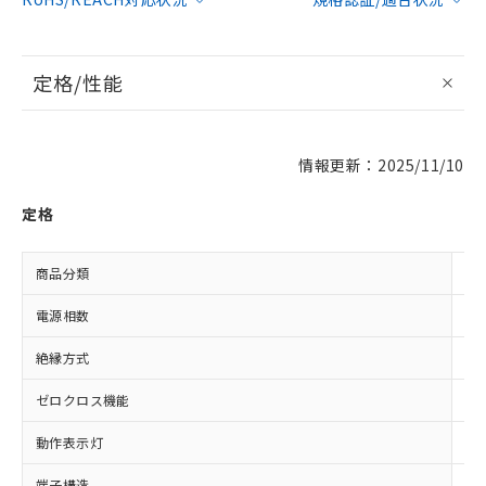
定格/性能
情報更新：2025/11/10
定格
商品分類
単
電源相数
単
絶縁方式
フ
ゼロクロス機能
あ
動作表示灯
あ
端子構造
ね