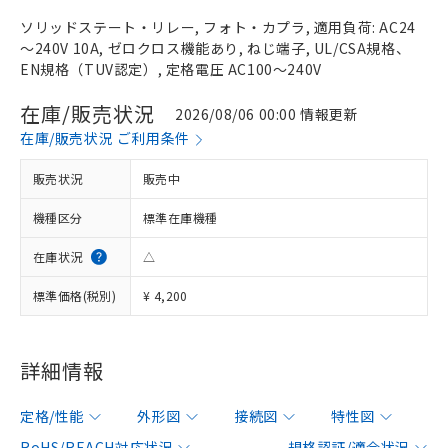
ソリッドステート・リレー, フォト・カプラ, 適用負荷: AC24
～240V 10A, ゼロクロス機能あり, ねじ端子, UL/CSA規格、
EN規格（TUV認定）, 定格電圧 AC100～240V
在庫/販売状況
2026/08/06 00:00 情報更新
在庫/販売状況 ご利用条件
販売状況
販売中
機種区分
標準在庫機種
在庫状況
△
標準価格(税別)
¥ 4,200
詳細情報
定格/性能
外形図
接続図
特性図
RoHS/REACH対応状況
規格認証/適合状況