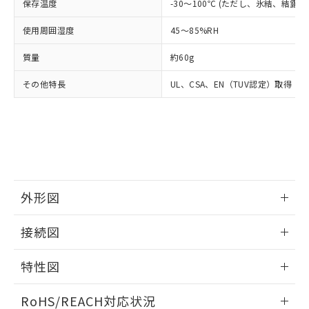
－
在庫なし(最新の在庫状況につ
オムロン制御機器販売店や当社販売拠
保存温度
-30～100℃ (ただし、氷結、結露
フタル酸エステル類の４物質については閾値を超える意
武器並びにこれらの製造装置等に一切
いては、お客様のお取引先、ま
図的な使用がないことを確認しています。
点は「
販売ネットワーク
」をご確認
※2 環境保護使用期限
使用いたしません。
たはお客様担当のオムロン制御
使用周囲湿度
45～85%RH
ください。
当社は、貴社製品を第三者に販売する
機器販売店・当社販売員にご確
在庫状況および標準価格結果を当社の
※2 対応予定月
「ｅ」：有害物質（10物質）のすべてが基
場合は、上記1、2および3の内容を当
質量
約60g
認ください)
事前の承諾なく第三者に漏洩または開
準値以下であることを示します。
該第三者に通知します。また当社は、
示しないようお願いします。
部品在庫の切り替え状況などにより、予定
「10」：通常の使用状況下において有害物
その他特長
UL、CSA、EN（TUV認定）取得
販売先および販売に係わる関係者が違
マイパーツ機能（部品リスト作成サー
空
受注生産機種、また在庫状況の
月が前後することがあります。
質が外部に漏えいし、環境に深刻な影響を
法に輸出するおそれがある場合は、取
ビス）をご利用いただくには、I-Web
白
情報を公開していない機種
及ぼさない年数を意味します。
り引きをいたしません。
メンバーズにご登録されている必要が
「－」：未確認です。当社販売部門へお問
あります。
い合わせください。
お客様が当ウェブサイト上で当社にご
※3 非含有証明書ダウンロード
登録された部品リストについて、当社
および当社の共同利用者が、当社の製
下記の非含有証明書をダウンロードするこ
品・サービスに関するお客様との取
外形図
とができます。
合意する
キャンセル
引・商談に必要な範囲で利用すること
をご了承ください。
情報更新：2025/11/10
EU RoHS指令（10物質）の非含有証明書
接続図
※当社の共同利用者とは、
"個人情報
51物質の非含有証明書（当社基準）
の共同利用に関して"
の「1.共同利
情報更新：2025/11/10
※本証明書は発行日時点で非含有を証明す
用者の範囲」に記載されている法人を
特性図
るもので、過去に遡って非含有を証明する
指します。
ものではありません。
端子配置/内部接続
情報更新：2025/11/10
RoHS/REACH対応状況
また、RoHS指令のフタル酸エステル類４