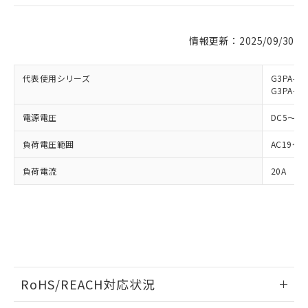
情報更新：2025/09/30
※1 対応状況
対応済み：EU RoHS指令（10物質）の
代表使用シリーズ
G3PA-22
非含有に対応した製品が提供可能な商品で
G3PA-22
す。
電源電圧
対応予定：EU RoHS指令（10物質）の非含
DC5～24
ご利用条件
有に対応した製品に切り替える予定のある
負荷電圧範囲
AC19～2
商品です。
対応予定なし：EU RoHS指令（10物質）の
負荷電流
以下の条件をお読みいただき、同意のうえ
20A
非含有に非対応の商品で、対応品を出す予
ご利用ください。
定はありません。
調査・確認中：EU RoHS指令（10物質）の
本サービスは、当社制御機器事業取扱
※1 中国RoHS○×表
非含有の対応状況を調査中または確認中の
商品の当社在庫状況および標準価格
商品です。
(税抜)を提供させていただくもので
「○」：最大均質材料含有率が中国RoHSの
非該当品：ライセンス料など無形物で、有
す。
基準値以下であることを示します。
害物質有無と関係のない商品です。
当社制御機器事業取扱商品の中には、
「×」：最大均質材料含有率が中国RoHSの
仕入先様の事情により、非含有部品として
RoHS/REACH対応状況
本サービスの対象外となる商品もある
基準値を超えていることを示します。
いたものが、含有品と判明した場合などや
当社は、これら貴社製品のうち、外国
ことをご了承ください。
「－」：未確認です。当社販売部門へお問
むを得ず変更することがあります。