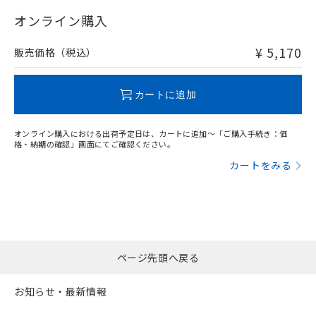
登録された部品リストについて、当社
"対応済み"や非含有の記載がされた商品であっても、流通
および当社の共同利用者が、当社の製
在庫等で未対応品が混在する可能性があります。
オンライン購入
下記の非含有証明書をダウンロードするこ
品・サービスに関するお客様との取
非含有品が必要な際は、弊社営業部門もしくは販売店へお
とができます。
合意する
キャンセル
引・商談に必要な範囲で利用すること
問い合わせください。
¥ 5,170
販売価格（税込）
をご了承ください。
EU RoHS指令（10物質）の非含有証明書
※当社の共同利用者とは、
"個人情報
この製品のRoHS/REACH対応状況ページへ
51物質の非含有証明書（当社基準）
の共同利用に関して"
の「1.共同利
カートに追加
※本証明書は発行日時点で非含有を証明す
用者の範囲」に記載されている法人を
るもので、過去に遡って非含有を証明する
指します。
ものではありません。
オンライン購入における出荷予定日は、カートに追加～「ご購入手続き：価
また、RoHS指令のフタル酸エステル類４
格・納期の確認」画面にてご確認ください。
物質の対応では、対応完了までの期間は出
カートをみる
荷製品に未対応品が混在することから備考
欄に対応日を記載しておりました。
既に当社にて対応品への在庫切替を完了
していることから、特段のことがない限
り、2022年1月12日より割愛しておりま
す。
ページ先頭へ戻る
お知らせ・最新情報