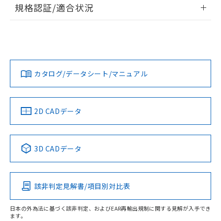
為替および外国貿易法に定める商品
情報更新：2026/7/29
在庫状況および標準価格照会結果は、
規格認証/適合状況
い合わせください。
（以下｢規制貨物等」という）を輸出
記載している更新日時点での社内デー
*EU RoHS指令（10物質）：
または国外への提供する場合は、日本
EU RoHS
注意事項・凡例
記
タに基づき作成されるものであり、閲
説明
鉛(Pb) 1000ppm以下、 水銀(Hg) 1000ppm以下、 カド
*中国RoHS10物質の基準値 (GB/T26572)：
UL認証
CSA認証
CEマーキング
国政府の輸出許可(または役務取引許
号
覧された時点での実際の在庫および標
ミウム(Cd) 100ppm以下、
Pb(鉛) :1000ppm、 Hg(水銀) : 1000ppm、 Cd(カドミウ
可)を取得するなどの必要な手続きを
六価クロム(Cr(Ⅵ)) 1000ppm以下、ポリ臭化ビフェニル
ム) : 100ppm、
準価格とは異なる場合があることをご
Yes
類(PBB) 1000ppm以下、ポリ臭化ジフェニルエーテル類
Yes
No
Cr(Ⅵ)(六価クロム) : 1000ppm、 PBBs(ポリ臭化ビフェ
とります。
対応状況
対応予定月
※1
了承ください。
※2
(PBDE) 1000ppm以下、フタル酸ビス(2-エチルヘキシ
○
一定数以上の在庫あり
ニル類) : 1000ppm、 PBDEs(ポリ臭化ジフェニルエーテ
当社は規制貨物を破棄する場合は、完
ル) (DEHP)(別名：DOP) 1000ppm以下、フタル酸ブチ
正式な納期状況および標準価格はお客
ル類) : 1000ppm、
ルベンジル（BBP） 1000ppm以下、フタル酸ジブチル
全に破砕するなど、違法に輸出されな
カタログ/データシート/マニュアル
DBP(フタル酸ジブチル) : 1000ppm、 DIBP(フタル酸ジ
対応予定なし
様のお取引先、またはお客様担当のオ
（DBP） 1000ppm以下、フタル酸ジイソブチル
イソブチル) : 1000ppm、 BBP(フタル酸ブチルベンジ
△
一定数には満たないが在庫あり
いよう必要な手段を講じます。
ムロン制御機器販売店・当社販売員に
(DIBP) 1000ppm以下
ル) : 1000ppm、
LR型式承認
DNV型式承認
BV型式承認
KR型式承
当社は貴社製品を、核兵器、ミサイ
但し、RoHS指令で産業用監視および制御機器に対する
DEHP(フタル酸ビス(2-エチルヘキシル)) : 1000ppm
ご相談ください。
（イギリス
（ノルウェー
（フランス
（韓国
適用除外項目は除く。
ル、化学兵器、生物兵器またはその他
－
在庫なし(最新の在庫状況につ
船舶規格）
オムロン制御機器販売店や当社販売拠
船舶規格）
船舶規格）
船舶規格
中国 RoHS
注意事項・凡例
フタル酸エステル類の４物質については閾値を超える意
2D CADデータ
武器並びにこれらの製造装置等に一切
いては、お客様のお取引先、ま
図的な使用がないことを確認しています。
点は「
販売ネットワーク
」をご確認
※2 環境保護使用期限
使用いたしません。
No
たはお客様担当のオムロン制御
No
No
No
ください。
当社は、貴社製品を第三者に販売する
機器販売店・当社販売員にご確
在庫状況および標準価格結果を当社の
中国 RoHS表
※1 ※2
※2 対応予定月
「ｅ」：有害物質（10物質）のすべてが基
場合は、上記1、2および3の内容を当
認ください)
3D CADデータ
事前の承諾なく第三者に漏洩または開
準値以下であることを示します。
該第三者に通知します。また当社は、
示しないようお願いします。
Pb
Hg
Cd
Cr(VI)
この製品の規格認証/適合状況ページへ
部品在庫の切り替え状況などにより、予定
「10」：通常の使用状況下において有害物
販売先および販売に係わる関係者が違
マイパーツ機能（部品リスト作成サー
その他の認証はこちらのページからご検索ください
空
受注生産機種、また在庫状況の
月が前後することがあります。
質が外部に漏えいし、環境に深刻な影響を
法に輸出するおそれがある場合は、取
ビス）をご利用いただくには、I-Web
白
情報を公開していない機種
及ぼさない年数を意味します。
該非判定見解書/項目別対比表
り引きをいたしません。
X
O
O
O
メンバーズにご登録されている必要が
「－」：未確認です。当社販売部門へお問
あります。
い合わせください。
日本の外為法に基づく該非判定、およびEAR再輸出規制に関する見解が入手でき
お客様が当ウェブサイト上で当社にご
ます。
※3 非含有証明書ダウンロード