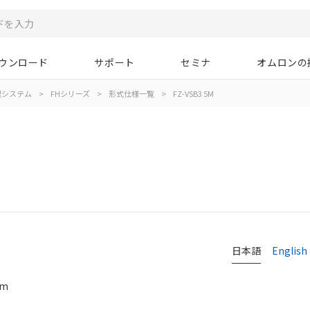
ウンロード
サポート
セミナ
オムロンの
理システム
>
FHシリーズ
>
形式仕様一覧
>
FZ-VSB3 5M
日本語
English
m