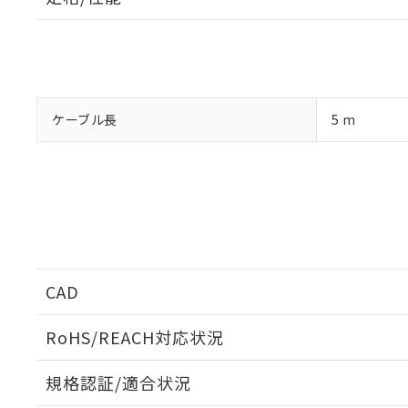
「×」：最大均質
本サービスは
当社は、これ
*EU RoHS指令（10物
「－」：未確認で
鉛(Pb) 1000ppm以下、
くものです。
う）を輸出ま
記
説明
六価クロム(Cr(Ⅵ)) 1
当社制御機器
などの必要な
フタル酸ビス(2-エチルヘ
号
*中国RoHS10物質の基準値 
ル（DBP） 1000ppm
在庫状況およ
当社は規制貨
Pb(鉛) :1000ppm、 Hg
但し、RoHS指令で産
のであり、閲
ます。
Cr(Ⅵ)(六価クロム) : 
フタル酸エステル類の４
○
一定数以
DBP(フタル酸ジブチル) :
い。
当社は貴社製
ケーブル長
5 m
DEHP(フタル酸ビス(2-エ
正式な納期状
置等に一切使
当社販売員に
※2 対応予定月
△
一定数に
当社は、貴社
オムロン制御
また当社は、
※2 環境保護使
在庫状況およ
部品在庫の切り替
たしません。
－
在庫なし
す。
「ｅ」：有害物質
機器販売
マイパーツ機
「10」：通常の
ている必要が
味します。
空
受注生産
お客様が当ウ
※3 非含有証明
「－」：未確認で
白
が、当社の製
CAD
さい。
下記の非含有証明
※当社の共同
RoHS/REACH対応状況
いる法人を指
EU RoHS指令（
51物質の非含有証
ログイン/会員登録いただくと、CADデータをダウンロ
規格認証/適合状況
※本証明書は発行
また、RoHS指