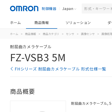
制御機器
Japan
ホーム
商品情報
ソリューション
ダ
ホーム
>
商品情報
>
商品カテゴリ
>
センサ
>
画像センサ
>
画像処
耐屈曲カメラケーブル
FZ-VSB3 5M
FHシリーズ 耐屈曲カメラケーブル 形式仕様一覧
商品概要
耐屈曲カメラケーブル, 5