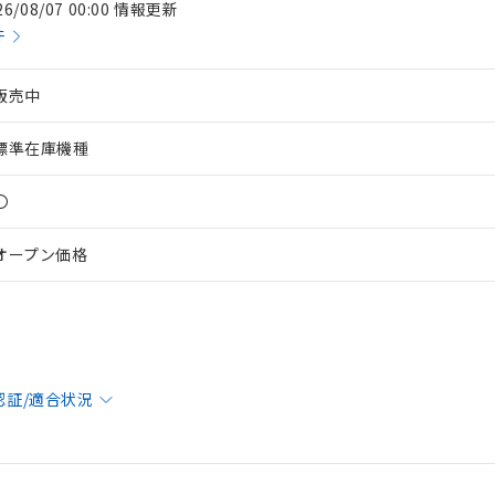
26/08/07 00:00 情報更新
件
販売中
標準在庫機種
〇
オープン価格
 RoHS指令（10物質）の非含有に対応した製品が提供可能な商品です
oHS指令（10物質）の非含有に対応した製品に切り替える予定のある
 RoHS指令（10物質）の非含有に非対応の商品で、対応品を出す予
認証/適合状況
 RoHS指令（10物質）の非含有の対応状況を調査中または確認中の
ンス料など無形物で、有害物質有無と関係のない商品です。
○×表
より、非含有部品としていたものが、含有品と判明した場合などやむ
みいただき、同意のうえご利用ください。
材料含有率が中国RoHSの基準値以下であることを示します。