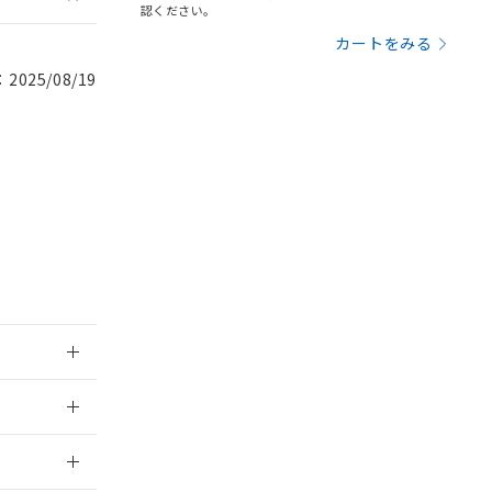
認ください。
を提供させていただ
規制貨物等」とい
カートをみる
引許可)を取得する
BDE) 1000ppm以下、
をご了承ください。
0ppm以下、フタル酸ジブチ
025/08/19
基づき作成されるも
う必要な手段を講じ
ことをご了承くださ
) : 1000ppm、
 1000ppm、
びにこれらの製造装
ン制御機器販売店・
三者に通知します。
さい。
合は、取り引きをい
ないようお願いしま
のオムロン制御
バーズにご登録され
及ぼさない年数を意
び当社の共同利用者
ることをご了承くだ
範囲」に記載されて
015/12/14
2026/7/29
のではありません。
荷製品に未対応品が