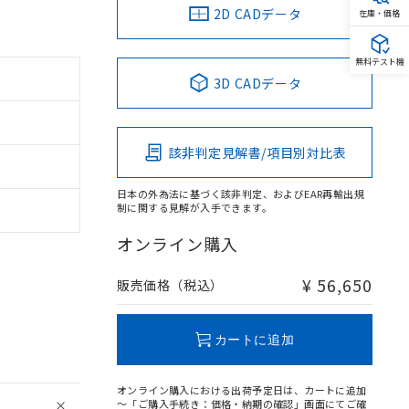
2D CADデータ
在庫・価格
無料テスト機
3D CADデータ
該非判定見解書/項目別対比表
日本の外為法に基づく該非判定、およびEAR再輸出規
制に関する見解が入手できます。
オンライン購入
。
¥ 56,650
販売価格（税込）
商品です。
定はありません。
商品です。
カートに追加
を得ず変更すること
オンライン購入における出荷予定日は、カートに追加
～「ご購入手続き：価格・納期の確認」画面にてご確