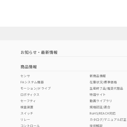
EU RoHS
注意事項・凡例
FZ-VSB3 5Mについての規格認証/適合状況については、
混在することから
店にお問い合わせください。
既に当社にて対応
り割愛しておりま
対応状況
対応予定月
※1
※2
ダウンロードデータをご利用いただく前に、以下を必ずお読
対応済み
ソフトウェアの使用条件
お知らせ・最新情報
中国 RoHS
注意事項・凡例
商品情報
中国 RoHS表
※1 ※2
センサ
新商品情報
FAシステム機器
在庫状況/標準価格
Pb
Hg
Cd
Cr(V
モーション/ドライブ
生産終了品/推奨代替品
ロボティクス
特設サイト
セーフティ
動画ライブラリ
検査装置
規格認証/適合
O
O
O
O
スイッチ
RoHS/REACH対応
リレー
カタログ/マニュアル訂正
コントロール
技術解説