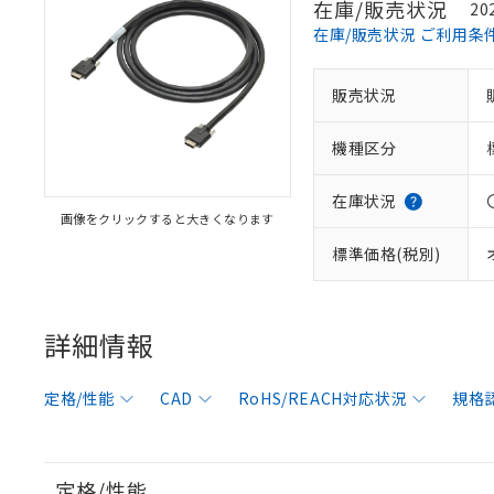
在庫/販売状況
20
在庫/販売状況 ご利用条
販売状況
機種区分
在庫状況
画像をクリックすると大きくなります
標準価格(税別)
※1 対応状況
対応済み：EU
詳細情報
対応予定：EU R
対応予定なし：EU
定格/性能
CAD
RoHS/REACH対応状況
規格
調査・確認中：EU
ご利用条件
非該当品：ライセ
※1 中国RoHS
仕入先様の事情に
があります。
以下の条件をお読
「○」：最大均質
定格/性能