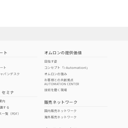
業員または販売
22年1月12日よ
お問い合わせ
ート
オムロンの提供価値
目指す姿
ポート
コンセプト「i-Automation!」
ジャパンデスク
オムロンの強み
お客様との共創拠点
AUTOMATION CENTER
DIBP
BBP
DEHP
環境保護
技術を磨く現場
・セミナ
使用期限
案内
販売ネットワーク
講する
O
O
O
e
国内販売ネットワーク
ス一覧（PDF）
海外販売ネットワーク