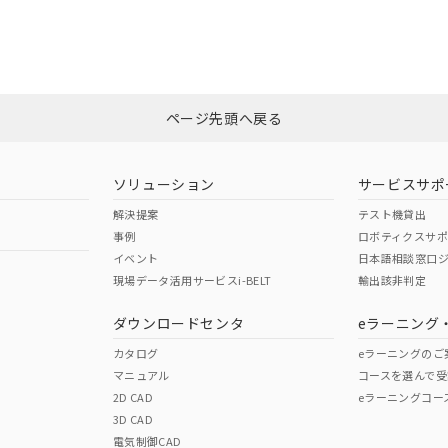
「カスタマーサポートセンタ お客様相談室」または貴社担当オムロン営
備考欄に対応日を記載しておりました。
ログイン/会員登録
品への在庫切替を完了していることから、特段のことがない限り、20
す。
非含有証明書
※3
みください。
ページ先頭へ戻る
ダウンロードはこちら
ソリューション
サービスサポ
解決提案
テスト機貸出
事例
ロボティクスサ
イベント
日本語相談窓口
現場データ活用サービスi-BELT
輸出該非判定
I)
PBBs
PBDEs
DBP
ダウンロードセンタ
eラーニング
カタログ
eラーニングのご
マニュアル
コースを選んで受
O
O
O
2D CAD
eラーニングコー
3D CAD
電気制御CAD