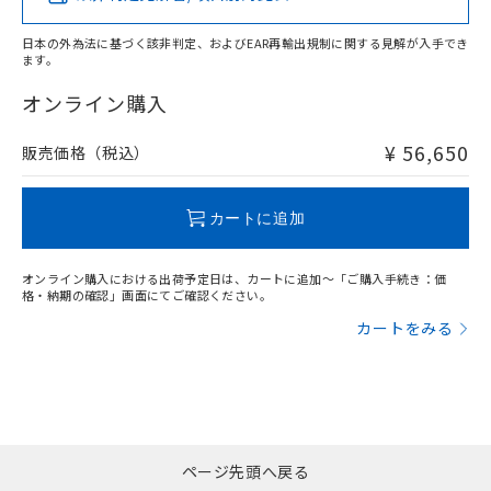
い合わせください。
お客様が当ウェブサイト上で当社にご
※3 非含有証明書ダウンロード
登録された部品リストについて、当社
日本の外為法に基づく該非判定、およびEAR再輸出規制に関する見解が入手でき
および当社の共同利用者が、当社の製
ます。
下記の非含有証明書をダウンロードするこ
"対応済み"や非含有の記載がされた商品であっても、流通
品・サービスに関するお客様との取
とができます。
在庫等で未対応品が混在する可能性があります。
オンライン購入
合意する
キャンセル
引・商談に必要な範囲で利用すること
非含有品が必要な際は、弊社営業部門もしくは販売店へお
をご了承ください。
EU RoHS指令（10物質）の非含有証明書
問い合わせください。
¥ 56,650
※当社の共同利用者とは、
"個人情報
販売価格（税込）
51物質の非含有証明書（当社基準）
の共同利用に関して"
の「1.共同利
※本証明書は発行日時点で非含有を証明す
用者の範囲」に記載されている法人を
この製品のRoHS/REACH対応状況ページへ
るもので、過去に遡って非含有を証明する
指します。
カートに追加
ものではありません。
また、RoHS指令のフタル酸エステル類４
物質の対応では、対応完了までの期間は出
オンライン購入における出荷予定日は、カートに追加～「ご購入手続き：価
格・納期の確認」画面にてご確認ください。
荷製品に未対応品が混在することから備考
欄に対応日を記載しておりました。
カートをみる
既に当社にて対応品への在庫切替を完了
していることから、特段のことがない限
り、2022年1月12日より割愛しておりま
す。
ページ先頭へ戻る