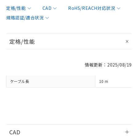
定格/性能
CAD
RoHS/REACH対応状況
規格認証/適合状況
※1 対応状況
定格/性能
対応済み：EU RoHS指令（10物質）の
非含有に対応した製品が提供可能な商品で
す。
対応予定：EU RoHS指令（10物質）の非含
情報更新：2025/08/19
ご利用条件
有に対応した製品に切り替える予定のある
商品です。
ケーブル長
10 m
対応予定なし：EU RoHS指令（10物質）の
以下の条件をお読みいただき、同意のうえ
非含有に非対応の商品で、対応品を出す予
ご利用ください。
定はありません。
調査・確認中：EU RoHS指令（10物質）の
本サービスは、当社制御機器事業取扱
※1 中国RoHS○×表
非含有の対応状況を調査中または確認中の
商品の当社在庫状況および標準価格
商品です。
(税抜)を提供させていただくもので
「○」：最大均質材料含有率が中国RoHSの
非該当品：ライセンス料など無形物で、有
す。
基準値以下であることを示します。
害物質有無と関係のない商品です。
当社制御機器事業取扱商品の中には、
CAD
「×」：最大均質材料含有率が中国RoHSの
仕入先様の事情により、非含有部品として
本サービスの対象外となる商品もある