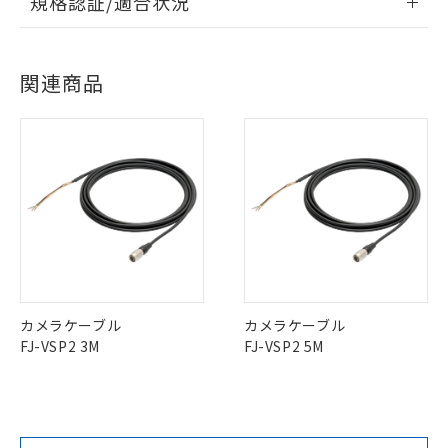
規格認証/適合状況
ドすることができます。
号
覧された時点での実際の在庫および標
ミウム(Cd) 100ppm以下、
Pb(鉛) :1000ppm、 Hg(水銀) : 1000ppm、 Cd(カドミウ
可)を取得するなどの必要な手続きを
六価クロム(Cr(Ⅵ)) 1000ppm以下、ポリ臭化ビフェニル
ム) : 100ppm、
準価格とは異なる場合があることをご
EU RoHS
注意事項・凡例
類(PBB) 1000ppm以下、ポリ臭化ジフェニルエーテル類
Cr(Ⅵ)(六価クロム) : 1000ppm、 PBBs(ポリ臭化ビフェ
とります。
了承ください。
UL認証
CSA認証
CEマーキング
(PBDE) 1000ppm以下、フタル酸ビス(2-エチルヘキシ
○
一定数以上の在庫あり
ニル類) : 1000ppm、 PBDEs(ポリ臭化ジフェニルエーテ
当社は規制貨物を破棄する場合は、完
ル) (DEHP)(別名：DOP) 1000ppm以下、フタル酸ブチ
正式な納期状況および標準価格はお客
ル類) : 1000ppm、
ログイン/会員登録
関連商品
ルベンジル（BBP） 1000ppm以下、フタル酸ジブチル
全に破砕するなど、違法に輸出されな
DBP(フタル酸ジブチル) : 1000ppm、 DIBP(フタル酸ジ
No
様のお取引先、またはお客様担当のオ
No
Yes
（DBP） 1000ppm以下、フタル酸ジイソブチル
対応状況
イソブチル) : 1000ppm、 BBP(フタル酸ブチルベンジ
対応予定月
※1
※2
△
一定数には満たないが在庫あり
いよう必要な手段を講じます。
ムロン制御機器販売店・当社販売員に
(DIBP) 1000ppm以下
ル) : 1000ppm、
当社は貴社製品を、核兵器、ミサイ
但し、RoHS指令で産業用監視および制御機器に対する
DEHP(フタル酸ビス(2-エチルヘキシル)) : 1000ppm
ご相談ください。
対応済み
適用除外項目は除く。
ル、化学兵器、生物兵器またはその他
－
在庫なし(最新の在庫状況につ
オムロン制御機器販売店や当社販売拠
ダウンロードデータをご利用いただく前に、以下を必ずお読
フタル酸エステル類の４物質については閾値を超える意
武器並びにこれらの製造装置等に一切
LR型式承認
DNV型式承認
BV型式承認
KR型式承
いては、お客様のお取引先、ま
図的な使用がないことを確認しています。
点は「
販売ネットワーク
」をご確認
みください。
※2 環境保護使用期限
（イギリス
（ノルウェー
（フランス
（韓国
使用いたしません。
たはお客様担当のオムロン制御
ください。
ソフトウェアの使用条件
船舶規格）
船舶規格）
船舶規格）
船舶規格
中国 RoHS
当社は、貴社製品を第三者に販売する
注意事項・凡例
機器販売店・当社販売員にご確
在庫状況および標準価格結果を当社の
※2 対応予定月
「ｅ」：有害物質（10物質）のすべてが基
場合は、上記1、2および3の内容を当
認ください)
事前の承諾なく第三者に漏洩または開
No
No
No
No
準値以下であることを示します。
該第三者に通知します。また当社は、
示しないようお願いします。
部品在庫の切り替え状況などにより、予定
「10」：通常の使用状況下において有害物
販売先および販売に係わる関係者が違
中国 RoHS表
※1 ※2
マイパーツ機能（部品リスト作成サー
空
受注生産機種、また在庫状況の
月が前後することがあります。
質が外部に漏えいし、環境に深刻な影響を
法に輸出するおそれがある場合は、取
ビス）をご利用いただくには、I-Web
白
情報を公開していない機種
及ぼさない年数を意味します。
この製品の規格認証/適合状況ページへ
Pb
り引きをいたしません。
Hg
Cd
Cr(VI)
メンバーズにご登録されている必要が
カメラケーブル
カメラケーブル
「－」：未確認です。当社販売部門へお問
その他の認証はこちらのページからご検索ください
あります。
FJ-VSP2 3M
FJ-VSP2 5M
い合わせください。
お客様が当ウェブサイト上で当社にご
X
O
O
O
※3 非含有証明書ダウンロード
登録された部品リストについて、当社
および当社の共同利用者が、当社の製
下記の非含有証明書をダウンロードするこ
品・サービスに関するお客様との取
とができます。
"対応済み"や非含有の記載がされた商品であっても、流通
合意する
キャンセル
引・商談に必要な範囲で利用すること