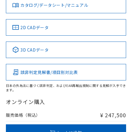
在庫等で未対応品が混在する可能性があります。
カタログ/データシート/マニュアル
をご了承ください。
EU RoHS指令（10物質）の非含有証明書
非含有品が必要な際は、弊社営業部門もしくは販売店へお
※当社の共同利用者とは、
"個人情報
51物質の非含有証明書（当社基準）
問い合わせください。
の共同利用に関して"
の「1.共同利
※本証明書は発行日時点で非含有を証明す
用者の範囲」に記載されている法人を
2D CADデータ
るもので、過去に遡って非含有を証明する
指します。
この製品のRoHS/REACH対応状況ページへ
ものではありません。
また、RoHS指令のフタル酸エステル類４
物質の対応では、対応完了までの期間は出
3D CADデータ
荷製品に未対応品が混在することから備考
欄に対応日を記載しておりました。
既に当社にて対応品への在庫切替を完了
していることから、特段のことがない限
該非判定見解書/項目別対比表
り、2022年1月12日より割愛しておりま
す。
日本の外為法に基づく該非判定、およびEAR再輸出規制に関する見解が入手でき
ます。
オンライン購入
¥ 247,500
販売価格（税込）