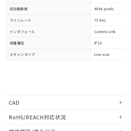
※1 対応状況
有効画素数
4096 pixels
対応済み：EU RoHS指令（10物質）の
非含有に対応した製品が提供可能な商品で
ラインレート
75 kHz
す。
対応予定：EU RoHS指令（10物質）の非含
インタフェース
Camera Link
ご利用条件
有に対応した製品に切り替える予定のある
保護構造
商品です。
IP10
対応予定なし：EU RoHS指令（10物質）の
以下の条件をお読みいただき、同意のうえ
スキャンタイプ
Line scan
非含有に非対応の商品で、対応品を出す予
ご利用ください。
定はありません。
調査・確認中：EU RoHS指令（10物質）の
本サービスは、当社制御機器事業取扱
※1 中国RoHS○×表
非含有の対応状況を調査中または確認中の
商品の当社在庫状況および標準価格
商品です。
(税抜)を提供させていただくもので
「○」：最大均質材料含有率が中国RoHSの
非該当品：ライセンス料など無形物で、有
す。
基準値以下であることを示します。
害物質有無と関係のない商品です。
当社制御機器事業取扱商品の中には、
「×」：最大均質材料含有率が中国RoHSの
仕入先様の事情により、非含有部品として
CAD
本サービスの対象外となる商品もある
基準値を超えていることを示します。
いたものが、含有品と判明した場合などや
当社は、これら貴社製品のうち、外国
ことをご了承ください。
「－」：未確認です。当社販売部門へお問
むを得ず変更することがあります。
為替および外国貿易法に定める商品
情報更新：2020/6/1
在庫状況および標準価格照会結果は、
RoHS/REACH対応状況
い合わせください。
（以下｢規制貨物等」という）を輸出
記載している更新日時点での社内デー
*EU RoHS指令（10物質）：
または国外への提供する場合は、日本
ログイン/会員登録いただくと、CADデータをダウンロー
記
タに基づき作成されるものであり、閲
説明
情報更新：2026/7/29
鉛(Pb) 1000ppm以下、 水銀(Hg) 1000ppm以下、 カド
*中国RoHS10物質の基準値 (GB/T26572)：
国政府の輸出許可(または役務取引許