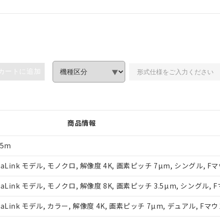
カートに追加
みいただき、同意のうえご利用ください。
、当社制御機器事業取扱商品の当社在庫状況および標準価格(税抜)
事業取扱商品の中には、本サービスの対象外となる商品もあること
商品情報
び標準価格照会結果は、記載している更新日時点での社内データに
覧された時点での実際の在庫および標準価格とは異なる場合がある
上の在庫あり
 5m
況および標準価格はお客様のお取引先、またはお客様担当のオムロ
ご相談ください。
は満たないが在庫あり
ink モデル, モノクロ, 解像度 4K, 画素ピッチ 7µm, シングル, F
機器販売店や当社販売拠点は「
販売ネットワーク
」をご確認くだ
び標準価格結果を当社の事前の承諾なく第三者に漏洩または開示し
ink モデル, モノクロ, 解像度 8K, 画素ピッチ 3.5µm, シングル, 
(最新の在庫状況については、お客様のお取引先、またはお客様担当
店・当社販売員にご確認ください)
能（部品リスト作成サービス）をご利用いただくには、I-Webメン
ink モデル, カラー, 解像度 4K, 画素ピッチ 7µm, デュアル, Fマ
あります。