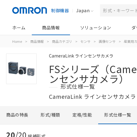
制御機器
Japan
ホーム
商品情報
ソリューション
ダ
Home
>
商品情報
>
商品カテゴリ
>
センサ
>
画像センサ
>
産業用
CameraLink ラインセンサカメラ
FSシリーズ（Camer
ンセンサカメラ）
形式仕様一覧
CameraLink ラインセンサカメラ
商品の特長
形式/種類
定格/性能
形式仕様一覧
20
/
20
候補形式