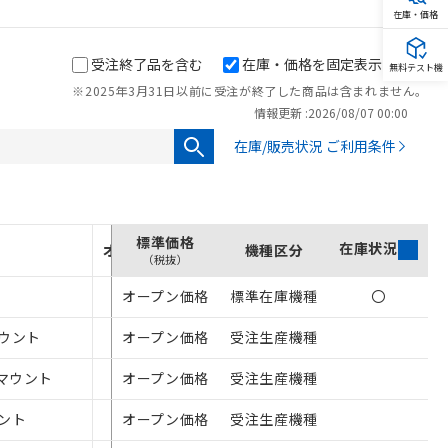
在庫・価格
受注終了品を含む
在庫・価格を固定表示
無料テスト機
※2025年3月31日以前に受注が終了した商品は含まれません。
情報更新 :
2026/08/07 00:00
在庫/販売状況 ご利用条件
を提供させていただ
をご了承ください。
標準価格
在庫状況
オンライン価格
機種区分
基づき作成されるも
（税抜）
ことをご了承くださ
オープン価格
-
標準在庫機種
〇
ン制御機器販売店・
マウント
オープン価格
¥192,500
受注生産機種
さい。
ないようお願いしま
Fマウント
オープン価格
¥216,700
受注生産機種
のオムロン制御
バーズにご登録され
ウント
オープン価格
¥247,500
受注生産機種