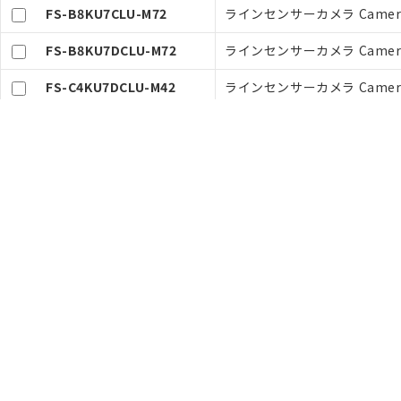
FS-B8KU7CLU-M72
ラインセンサーカメラ CameraL
FS-B8KU7DCLU-M72
ラインセンサーカメラ CameraL
FS-C4KU7DCLU-M42
ラインセンサーカメラ CameraL
FS-C8KU7DCLU-M72
ラインセンサーカメラ CameraL
FJ-VSP2 10M
カメラケーブル, 電源・I/O用, 
商品の特長
形式/種類
定格/性能
形式仕様一覧
お知らせ・最新情報