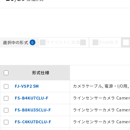
ご利用条件
選択中の形式
0
マイリストに追加
Excel出力
以下の条件をお読
本サービスは
くものです。
記
説明
当社制御機器
号
形式仕様
在庫状況およ
のであり、閲
○
一定数以
い。
FJ-VSP2 5M
カメラケーブル, 電源・I/O用,
正式な納期状
当社販売員に
△
一定数に
FS-B4KU7CLU-F
ラインセンサーカメラ CameraL
オムロン制御
在庫状況およ
FS-B8KU35CLU-F
ラインセンサーカメラ CameraL
－
在庫なし
す。
機器販売
マイパーツ機
FS-C4KU7DCLU-F
ラインセンサーカメラ CameraL
ている必要が