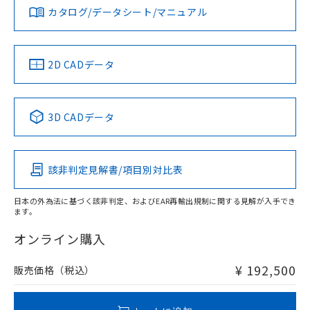
在庫等で未対応品が混在する可能性があります。
カタログ/データシート/マニュアル
をご了承ください。
EU RoHS指令（10物質）の非含有証明書
非含有品が必要な際は、弊社営業部門もしくは販売店へお
※当社の共同利用者とは、
"個人情報
51物質の非含有証明書（当社基準）
問い合わせください。
の共同利用に関して"
の「1.共同利
※本証明書は発行日時点で非含有を証明す
用者の範囲」に記載されている法人を
2D CADデータ
るもので、過去に遡って非含有を証明する
指します。
この製品のRoHS/REACH対応状況ページへ
ものではありません。
また、RoHS指令のフタル酸エステル類４
物質の対応では、対応完了までの期間は出
3D CADデータ
荷製品に未対応品が混在することから備考
欄に対応日を記載しておりました。
既に当社にて対応品への在庫切替を完了
していることから、特段のことがない限
該非判定見解書/項目別対比表
り、2022年1月12日より割愛しておりま
す。
日本の外為法に基づく該非判定、およびEAR再輸出規制に関する見解が入手でき
ます。
オンライン購入
¥ 192,500
販売価格（税込）