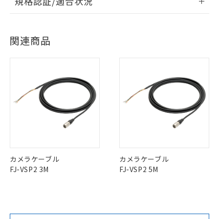
規格認証/適合状況
ドすることができます。
号
覧された時点での実際の在庫および標
ミウム(Cd) 100ppm以下、
Pb(鉛) :1000ppm、 Hg(水銀) : 1000ppm、 Cd(カドミウ
可)を取得するなどの必要な手続きを
六価クロム(Cr(Ⅵ)) 1000ppm以下、ポリ臭化ビフェニル
ム) : 100ppm、
準価格とは異なる場合があることをご
EU RoHS
注意事項・凡例
類(PBB) 1000ppm以下、ポリ臭化ジフェニルエーテル類
Cr(Ⅵ)(六価クロム) : 1000ppm、 PBBs(ポリ臭化ビフェ
とります。
了承ください。
UL認証
CSA認証
CEマーキング
(PBDE) 1000ppm以下、フタル酸ビス(2-エチルヘキシ
○
一定数以上の在庫あり
ニル類) : 1000ppm、 PBDEs(ポリ臭化ジフェニルエーテ
当社は規制貨物を破棄する場合は、完
ル) (DEHP)(別名：DOP) 1000ppm以下、フタル酸ブチ
正式な納期状況および標準価格はお客
ル類) : 1000ppm、
ログイン/会員登録
関連商品
ルベンジル（BBP） 1000ppm以下、フタル酸ジブチル
全に破砕するなど、違法に輸出されな
DBP(フタル酸ジブチル) : 1000ppm、 DIBP(フタル酸ジ
No
様のお取引先、またはお客様担当のオ
No
Yes
（DBP） 1000ppm以下、フタル酸ジイソブチル
対応状況
イソブチル) : 1000ppm、 BBP(フタル酸ブチルベンジ
対応予定月
※1
※2
△
一定数には満たないが在庫あり
いよう必要な手段を講じます。
ムロン制御機器販売店・当社販売員に
(DIBP) 1000ppm以下
ル) : 1000ppm、
当社は貴社製品を、核兵器、ミサイ
但し、RoHS指令で産業用監視および制御機器に対する
DEHP(フタル酸ビス(2-エチルヘキシル)) : 1000ppm
ご相談ください。
対応済み
適用除外項目は除く。
ル、化学兵器、生物兵器またはその他
－
在庫なし(最新の在庫状況につ
オムロン制御機器販売店や当社販売拠
ダウンロードデータをご利用いただく前に、以下を必ずお読
フタル酸エステル類の４物質については閾値を超える意
武器並びにこれらの製造装置等に一切
LR型式承認
DNV型式承認
BV型式承認
KR型式承
いては、お客様のお取引先、ま
図的な使用がないことを確認しています。
点は「
販売ネットワーク
」をご確認
みください。
※2 環境保護使用期限
（イギリス
（ノルウェー
（フランス
（韓国
使用いたしません。
たはお客様担当のオムロン制御
ください。
ソフトウェアの使用条件
船舶規格）
船舶規格）
船舶規格）
船舶規格
中国 RoHS
当社は、貴社製品を第三者に販売する
注意事項・凡例
機器販売店・当社販売員にご確
在庫状況および標準価格結果を当社の
※2 対応予定月
「ｅ」：有害物質（10物質）のすべてが基
場合は、上記1、2および3の内容を当
認ください)
事前の承諾なく第三者に漏洩または開
No
No
No
No
準値以下であることを示します。
該第三者に通知します。また当社は、
示しないようお願いします。
部品在庫の切り替え状況などにより、予定
「10」：通常の使用状況下において有害物
販売先および販売に係わる関係者が違
中国 RoHS表
※1 ※2
マイパーツ機能（部品リスト作成サー
空
受注生産機種、また在庫状況の
月が前後することがあります。
質が外部に漏えいし、環境に深刻な影響を
法に輸出するおそれがある場合は、取
ビス）をご利用いただくには、I-Web
白
情報を公開していない機種
及ぼさない年数を意味します。
この製品の規格認証/適合状況ページへ
Pb
り引きをいたしません。
Hg
Cd
Cr(VI)
メンバーズにご登録されている必要が
カメラケーブル
カメラケーブル
「－」：未確認です。当社販売部門へお問
その他の認証はこちらのページからご検索ください
あります。
FJ-VSP2 3M
FJ-VSP2 5M
い合わせください。
お客様が当ウェブサイト上で当社にご
X
O
O
O
※3 非含有証明書ダウンロード
登録された部品リストについて、当社
および当社の共同利用者が、当社の製
下記の非含有証明書をダウンロードするこ
品・サービスに関するお客様との取
とができます。
"対応済み"や非含有の記載がされた商品であっても、流通
合意する
キャンセル
引・商談に必要な範囲で利用すること