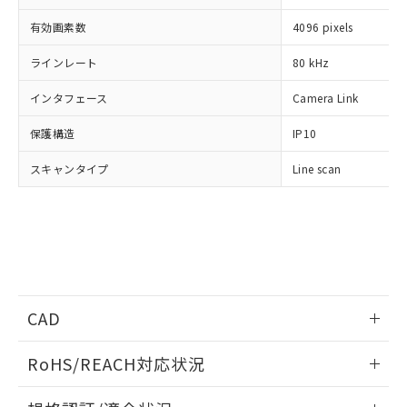
※1 対応状況
有効画素数
4096 pixels
対応済み：EU RoHS指令（10物質）の
非含有に対応した製品が提供可能な商品で
ラインレート
80 kHz
す。
対応予定：EU RoHS指令（10物質）の非含
インタフェース
Camera Link
ご利用条件
有に対応した製品に切り替える予定のある
保護構造
商品です。
IP10
対応予定なし：EU RoHS指令（10物質）の
以下の条件をお読みいただき、同意のうえ
スキャンタイプ
Line scan
非含有に非対応の商品で、対応品を出す予
ご利用ください。
定はありません。
調査・確認中：EU RoHS指令（10物質）の
本サービスは、当社制御機器事業取扱
※1 中国RoHS○×表
非含有の対応状況を調査中または確認中の
商品の当社在庫状況および標準価格
商品です。
(税抜)を提供させていただくもので
「○」：最大均質材料含有率が中国RoHSの
非該当品：ライセンス料など無形物で、有
す。
基準値以下であることを示します。
害物質有無と関係のない商品です。
当社制御機器事業取扱商品の中には、
「×」：最大均質材料含有率が中国RoHSの
仕入先様の事情により、非含有部品として
CAD
本サービスの対象外となる商品もある
基準値を超えていることを示します。
いたものが、含有品と判明した場合などや
当社は、これら貴社製品のうち、外国
ことをご了承ください。
「－」：未確認です。当社販売部門へお問
むを得ず変更することがあります。
為替および外国貿易法に定める商品
情報更新：2020/6/1
在庫状況および標準価格照会結果は、
RoHS/REACH対応状況
い合わせください。
（以下｢規制貨物等」という）を輸出
記載している更新日時点での社内デー
*EU RoHS指令（10物質）：
または国外への提供する場合は、日本
ログイン/会員登録いただくと、CADデータをダウンロー
記
タに基づき作成されるものであり、閲
説明
情報更新：2026/7/29
鉛(Pb) 1000ppm以下、 水銀(Hg) 1000ppm以下、 カド
*中国RoHS10物質の基準値 (GB/T26572)：
国政府の輸出許可(または役務取引許