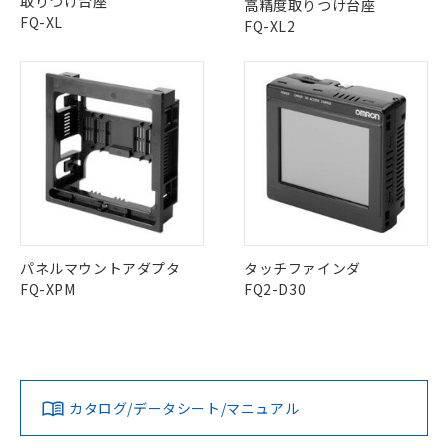
取りつけ台座
示しないようお願いします。
高精度取りつけ台座
部品在庫の切り替え状況などにより、予定
「10」：通常の使用状況下において有害物
販売先および販売に係わる関係者が違
FQ-XL
マイパーツ機能（部品リスト作成サー
FQ-XL2
空
受注生産機種、また在庫状況の
月が前後することがあります。
質が外部に漏えいし、環境に深刻な影響を
法に輸出するおそれがある場合は、取
ビス）をご利用いただくには、I-Web
白
情報を公開していない機種
及ぼさない年数を意味します。
り引きをいたしません。
メンバーズにご登録されている必要が
「－」：未確認です。当社販売部門へお問
あります。
い合わせください。
お客様が当ウェブサイト上で当社にご
※3 非含有証明書ダウンロード
登録された部品リストについて、当社
および当社の共同利用者が、当社の製
下記の非含有証明書をダウンロードするこ
品・サービスに関するお客様との取
とができます。
合意する
キャンセル
引・商談に必要な範囲で利用すること
をご了承ください。
EU RoHS指令（10物質）の非含有証明書
※当社の共同利用者とは、
"個人情報
51物質の非含有証明書（当社基準）
の共同利用に関して"
の「1.共同利
パネルマウントアダプタ
タッチファインダ
※本証明書は発行日時点で非含有を証明す
用者の範囲」に記載されている法人を
FQ-XPM
FQ2-D30
るもので、過去に遡って非含有を証明する
指します。
ものではありません。
また、RoHS指令のフタル酸エステル類４
物質の対応では、対応完了までの期間は出
荷製品に未対応品が混在することから備考
欄に対応日を記載しておりました。
カタログ/データシート/マニュアル
既に当社にて対応品への在庫切替を完了
していることから、特段のことがない限