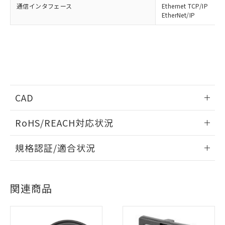
通信インタフェース
Ethernet TCP/IP
EtherNet/IP
CAD
※1 対応状況
情報更新：2006/4/1
対応済み：EU RoHS指令（10物質）の
RoHS/REACH対応状況
非含有に対応した製品が提供可能な商品で
ログイン/会員登録いただくと、CADデータをダウンロー
情報更新：2026/7/29
す。
規格認証/適合状況
ドすることができます。
対応予定：EU RoHS指令（10物質）の非含
ご利用条件
有に対応した製品に切り替える予定のある
EU RoHS
注意事項・凡例
UL認証
CSA認証
CEマーキング
商品です。
対応予定なし：EU RoHS指令（10物質）の
ログイン/会員登録
関連商品
以下の条件をお読みいただき、同意のうえ
No
No
Yes
非含有に非対応の商品で、対応品を出す予
対応状況
対応予定月
※1
※2
ご利用ください。
定はありません。
調査・確認中：EU RoHS指令（10物質）の
対応済み
本サービスは、当社制御機器事業取扱
※1 中国RoHS○×表
ダウンロードデータをご利用いただく前に、以下を必ずお読