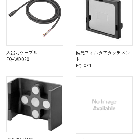
非含有の対応状況を調査中または確認中の
商品の当社在庫状況および標準価格
LR型式承認
DNV型式承認
BV型式承認
KR型式承
みください。
商品です。
（イギリス
（ノルウェー
（フランス
（韓国
(税抜)を提供させていただくもので
ソフトウェアの使用条件
「○」：最大均質材料含有率が中国RoHSの
非該当品：ライセンス料など無形物で、有
船舶規格）
船舶規格）
船舶規格）
船舶規格
中国 RoHS
注意事項・凡例
す。
基準値以下であることを示します。
害物質有無と関係のない商品です。
当社制御機器事業取扱商品の中には、
「×」：最大均質材料含有率が中国RoHSの
仕入先様の事情により、非含有部品として
No
No
No
No
本サービスの対象外となる商品もある
基準値を超えていることを示します。
いたものが、含有品と判明した場合などや
当社は、これら貴社製品のうち、外国
ことをご了承ください。
中国 RoHS表
※1 ※2
「－」：未確認です。当社販売部門へお問
むを得ず変更することがあります。
為替および外国貿易法に定める商品
在庫状況および標準価格照会結果は、
い合わせください。
（以下｢規制貨物等」という）を輸出
この製品の規格認証/適合状況ページへ
Pb
Hg
Cd
Cr(VI)
記載している更新日時点での社内デー
入出力ケーブル
偏光フィルタアタッチメン
*EU RoHS指令（10物質）：
または国外への提供する場合は、日本
その他の認証はこちらのページからご検索ください
記
タに基づき作成されるものであり、閲
説明
鉛(Pb) 1000ppm以下、 水銀(Hg) 1000ppm以下、 カド
*中国RoHS10物質の基準値 (GB/T26572)：
FQ-WD020
ト
国政府の輸出許可(または役務取引許
号
覧された時点での実際の在庫および標
ミウム(Cd) 100ppm以下、
Pb(鉛) :1000ppm、 Hg(水銀) : 1000ppm、 Cd(カドミウ
FQ-XF1
X
O
O
O
可)を取得するなどの必要な手続きを
六価クロム(Cr(Ⅵ)) 1000ppm以下、ポリ臭化ビフェニル
ム) : 100ppm、
準価格とは異なる場合があることをご
類(PBB) 1000ppm以下、ポリ臭化ジフェニルエーテル類
Cr(Ⅵ)(六価クロム) : 1000ppm、 PBBs(ポリ臭化ビフェ
とります。
了承ください。
(PBDE) 1000ppm以下、フタル酸ビス(2-エチルヘキシ
○
一定数以上の在庫あり
ニル類) : 1000ppm、 PBDEs(ポリ臭化ジフェニルエーテ
当社は規制貨物を破棄する場合は、完
ル) (DEHP)(別名：DOP) 1000ppm以下、フタル酸ブチ
正式な納期状況および標準価格はお客
ル類) : 1000ppm、
ルベンジル（BBP） 1000ppm以下、フタル酸ジブチル
全に破砕するなど、違法に輸出されな
DBP(フタル酸ジブチル) : 1000ppm、 DIBP(フタル酸ジ
"対応済み"や非含有の記載がされた商品であっても、流通
様のお取引先、またはお客様担当のオ
（DBP） 1000ppm以下、フタル酸ジイソブチル
イソブチル) : 1000ppm、 BBP(フタル酸ブチルベンジ
△
一定数には満たないが在庫あり
いよう必要な手段を講じます。
在庫等で未対応品が混在する可能性があります。
ムロン制御機器販売店・当社販売員に
(DIBP) 1000ppm以下
ル) : 1000ppm、
当社は貴社製品を、核兵器、ミサイ
但し、RoHS指令で産業用監視および制御機器に対する
DEHP(フタル酸ビス(2-エチルヘキシル)) : 1000ppm
非含有品が必要な際は、弊社営業部門もしくは販売店へお
ご相談ください。
適用除外項目は除く。
ル、化学兵器、生物兵器またはその他
－
在庫なし(最新の在庫状況につ
問い合わせください。
オムロン制御機器販売店や当社販売拠
フタル酸エステル類の４物質については閾値を超える意
武器並びにこれらの製造装置等に一切
いては、お客様のお取引先、ま
図的な使用がないことを確認しています。
点は「
販売ネットワーク
」をご確認
※2 環境保護使用期限
使用いたしません。
たはお客様担当のオムロン制御
ください。
この製品のRoHS/REACH対応状況ページへ
当社は、貴社製品を第三者に販売する
機器販売店・当社販売員にご確
在庫状況および標準価格結果を当社の
※2 対応予定月
「ｅ」：有害物質（10物質）のすべてが基
場合は、上記1、2および3の内容を当
認ください)
事前の承諾なく第三者に漏洩または開
準値以下であることを示します。
該第三者に通知します。また当社は、