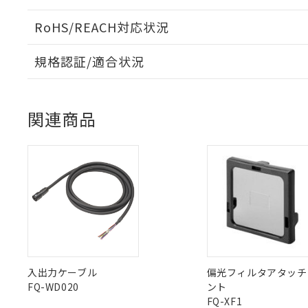
但し、RoHS指令で産
のであり、閲
ます。
Cr(Ⅵ)(六価クロム) : 
フタル酸エステル類の４
○
一定数以
DBP(フタル酸ジブチル) :
い。
当社は貴社製
RoHS/REACH対応状況
DEHP(フタル酸ビス(2-エ
正式な納期状
置等に一切使
ログイン/会員登録いただくと、CADデータをダウンロ
当社販売員に
※2 対応予定月
△
一定数に
当社は、貴社
規格認証/適合状況
オムロン制御
また当社は、
※2 環境保護使
在庫状況およ
部品在庫の切り替
たしません。
EU RoHS
注意事項・凡例
－
在庫なし
す。
UL認証
CSA認証
CEマーキング
「ｅ」：有害物質
機器販売
マイパーツ機
「10」：通常の
関連商品
ている必要が
味します。
No
No
Yes
対応状況
対応予定月
※1
※2
空
受注生産
お客様が当ウ
※3 非含有証明
「－」：未確認で
白
が、当社の製
ダウンロードデータをご利用いただく前に、以下を必ずお読
対応済み
さい。
下記の非含有証明
ソフトウェアの使用条件
※当社の共同
LR型式承認
DNV型式承認
BV型式承認
KR
いる法人を指
EU RoHS指令（
（イギリス
（ノルウェー
（フランス
（
51物質の非含有証
中国 RoHS
注意事項・凡例
船舶規格）
船舶規格）
船舶規格）
船
※本証明書は発行
また、RoHS指
No
No
No
No
混在することから
中国 RoHS表
※1 ※2
既に当社にて対応
入出力ケーブル
偏光フィルタアタッチ
り割愛しておりま
FQ-WD020
ント
Pb
Hg
Cd
Cr(V
FQ-XF1