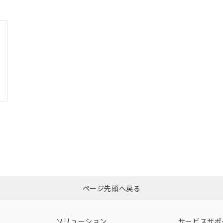
その他の認証はこちらのページからご
O
O
O
在庫等で未対応品が混在する可能性があります。
問い合わせください。
この製品のRoHS/REACH対応
ページ先頭へ戻る
ソリューション
サービスサポ