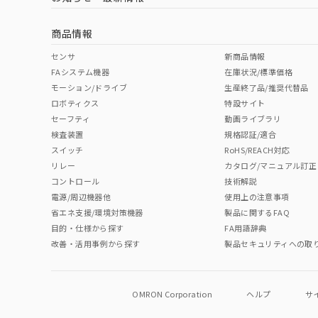
商品情報
センサ
新商品情報
FAシステム機器
在庫状況/標準価格
モーション/ドライブ
生産終了品/推奨代替品
ロボティクス
特設サイト
セーフティ
動画ライブラリ
検査装置
規格認証/適合
スイッチ
RoHS/REACH対応
リレー
カタログ/マニュアル訂正
コントロール
技術解説
電源/周辺機器他
使用上の注意事項
省エネ支援/環境対策機器
製品に関するFAQ
目的・仕様から探す
FA用語辞典
改善・活用事例から探す
製品セキュリティへの取
OMRON Corporation
ヘルプ
サ