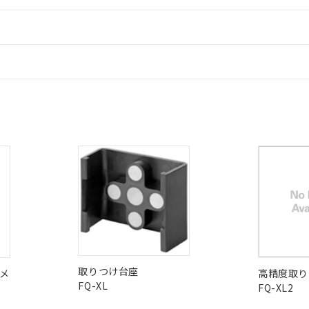
業用監視および制御機器に対する適用除外項目は除く。
覧された時点での実際の在庫および標準価格とは異なる場合がある
1000ppm、 PBBs(ポリ臭化ビフェニル類) : 1000ppm、 PBDEs(ポリ臭化ジフェニルエーテル類
物質については閾値を超える意図的な使用がないことを確認しています。
情報更新
上の在庫あり
 1000ppm、 DIBP(フタル酸ジイソブチル) : 1000ppm、 BBP(フタル酸ブチルベンジル) :
品を、核兵器、ミサイル、化学兵器、生物兵器またはその他武器並
チルヘキシル)) : 1000ppm
況および標準価格はお客様のお取引先、またはお客様担当のオムロ
用いたしません。
ードすることができます。
ご相談ください。
は満たないが在庫あり
製品を第三者に販売する場合は、上記1、2および3の内容を当該第
情報更新：
機器販売店や当社販売拠点は「
販売ネットワーク
」をご確認くだ
販売先および販売に係わる関係者が違法に輸出するおそれがある場
用期限
び標準価格結果を当社の事前の承諾なく第三者に漏洩または開示し
え状況などにより、予定月が前後することがあります。
(最新の在庫状況については、お客様のお取引先、またはお客様担当
CCC認証
電波法
ログイン/会員登録
（10物質）のすべてが基準値以下であることを示します。
店・当社販売員にご確認ください)
能（部品リスト作成サービス）をご利用いただくには、I-Webメン
使用状況下において有害物質が外部に漏えいし、環境に深刻な影響を
あります。
N/A
N/A
非含有証明書
※3
機種、また在庫状況の情報を公開していない機種
ェブサイト上で当社にご登録された部品リストについて、当社およ
書ダウンロード
す。当社販売部門へお問い合わせください。
品・サービスに関するお客様との取引・商談に必要な範囲で利用す
みください。
合意する
キャンセル
ダウンロードはこちら
書をダウンロードすることができます。
利用者とは、
"個人情報の共同利用に関して"
の「1.共同利用者の
型式承認
NK型式承認
ABS型式承認
します。
10物質）の非含有証明書
韓国
（日本
（アメリカ
明書（当社基準）
舶規格）
船舶規格）
船舶規格）
日時点で非含有を証明するもので、過去に遡って非含有を証明するも
令のフタル酸エステル類４物質の対応では、対応完了までの期間は出
No
No
備考欄に対応日を記載しておりました。
品への在庫切替を完了していることから、特段のことがない限り、20
取りつけ台座
メ
高精度取り
す。
FQ-XL
FQ-XL2
I)
PBBs
PBDEs
DBP
この製品の規格認証/適合