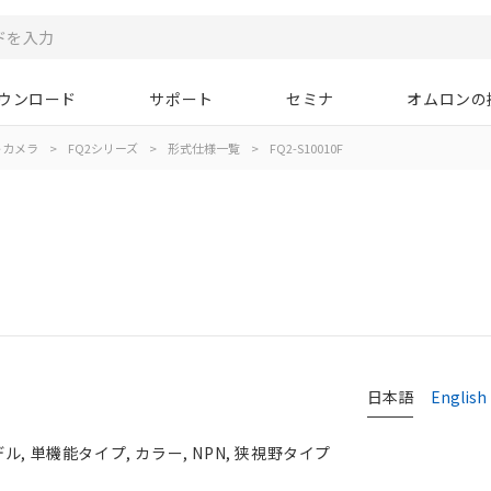
ウンロード
サポート
セミナ
オムロンの
トカメラ
>
FQ2シリーズ
>
形式仕様一覧
>
FQ2-S10010F
日本語
English
, 単機能タイプ, カラー, NPN, 狭視野タイプ