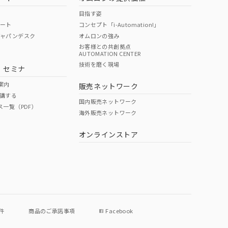
目指す姿
ポート
コンセプト「i-Automation!」
ジャパンデスク
オムロンの強み
お客様との共創拠点
AUTOMATION CENTER
技術を磨く現場
・セミナ
案内
販売ネットワーク
講する
国内販売ネットワーク
ス一覧（PDF）
海外販売ネットワーク
オンラインストア
件
商品のご承諾事項
Facebook