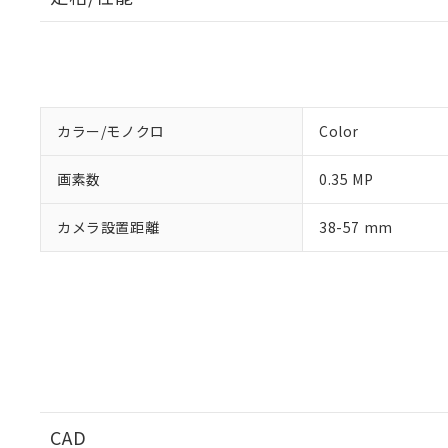
カラー/モノクロ
Color
※1 対応状況
画素数
0.35 MP
対応済み：EU
カメラ設置距離
38-57 mm
対応予定：EU R
対応予定なし：EU
調査・確認中：EU
ご利用条件
非該当品：ライセ
※1 中国RoHS
仕入先様の事情に
があります。
以下の条件をお読
「○」：最大均質
「×」：最大均質
本サービスは
当社は、これ
*EU RoHS指令（10物
「－」：未確認で
鉛(Pb) 1000ppm以下、
くものです。
う）を輸出ま
記
説明
六価クロム(Cr(Ⅵ)) 1
当社制御機器
などの必要な
フタル酸ビス(2-エチルヘ
号
*中国RoHS10物質の基準値 
CAD
ル（DBP） 1000ppm
在庫状況およ
当社は規制貨
Pb(鉛) :1000ppm、 Hg