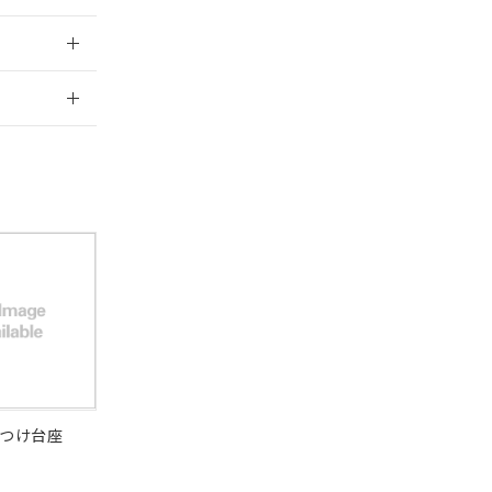
ことをご了承くださ
) : 1000ppm、
：2006/4/1
 1000ppm、
びにこれらの製造装
ン制御機器販売店・
三者に通知します。
2026/7/29
さい。
合は、取り引きをい
ないようお願いしま
のオムロン制御
バーズにご登録され
及ぼさない年数を意
び当社の共同利用者
ることをご了承くだ
範囲」に記載されて
のではありません。
荷製品に未対応品が
22年1月12日よ
つけ台座
DIBP
BBP
DEHP
環境保護
状況ページへ