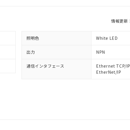
情報更新：2
照明色
White LED
出力
NPN
 RoHS指令（10物質）の非含有に対応した製品が提供可能な商品です
通信インタフェース
Ethernet TCP/I
oHS指令（10物質）の非含有に対応した製品に切り替える予定のある
EtherNet/IP
 RoHS指令（10物質）の非含有に非対応の商品で、対応品を出す予
 RoHS指令（10物質）の非含有の対応状況を調査中または確認中の
ンス料など無形物で、有害物質有無と関係のない商品です。
○×表
より、非含有部品としていたものが、含有品と判明した場合などやむ
みいただき、同意のうえご利用ください。
材料含有率が中国RoHSの基準値以下であることを示します。
材料含有率が中国RoHSの基準値を超えていることを示します。
、当社制御機器事業取扱商品の当社在庫状況および標準価格(税抜)
ら貴社製品のうち、外国為替および外国貿易法に定める商品（以下｢
質）：
す。当社販売部門へお問い合わせください。
 水銀(Hg) 1000ppm以下、 カドミウム(Cd) 100ppm以下、
たは国外への提供する場合は、日本国政府の輸出許可(または役務取
000ppm以下、ポリ臭化ビフェニル類(PBB) 1000ppm以下、ポリ臭化ジフェニルエーテル類(P
事業取扱商品の中には、本サービスの対象外となる商品もあること
手続きをとります。
キシル) (DEHP)(別名：DOP) 1000ppm以下、フタル酸ブチルベンジル（BBP） 100
(GB/T26572)：
以下、フタル酸ジイソブチル (DIBP) 1000ppm以下
び標準価格照会結果は、記載している更新日時点での社内データに
物を破棄する場合は、完全に破砕するなど、違法に輸出されないよ
(水銀) : 1000ppm、 Cd(カドミウム) : 100ppm、