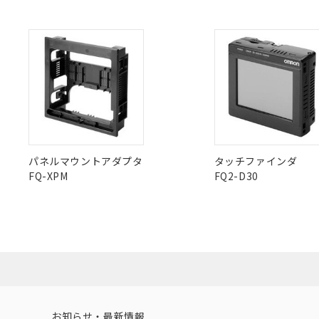
X
O
O
O
"対応済み"や非含有の記載がされた商品であっても、流通
非含有品が必要な際は、弊社営業部門もしくは販売店へお
パネルマウントアダプタ
タッチファインダ
FQ-XPM
FQ2-D30
お知らせ・最新情報