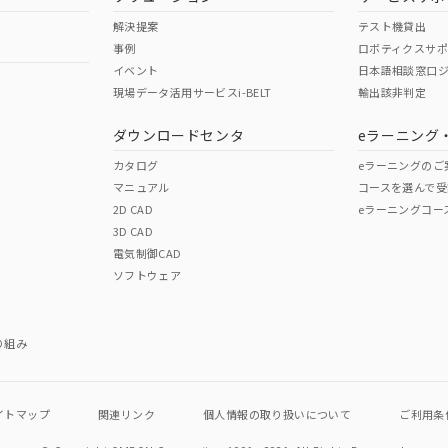
解決提案
テスト機貸出
事例
ロボティクスサ
イベント
日本語相談窓口
現場データ活用サービスi-BELT
輸出該非判定
ダウンロードセンタ
eラーニング
カタログ
eラーニングのご
マニュアル
コースを選んで受
2D CAD
eラーニングコー
3D CAD
電気制御CAD
ソフトウェア
り組み
イトマップ
関連リンク
個人情報の
取り扱いについて
ご利用条