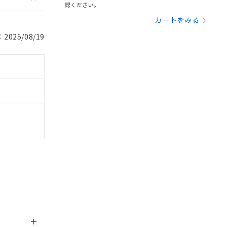
認ください。
カートをみる
025/08/19
。
P
商品です。
定はありません。
商品です。
を得ず変更すること
を提供させていただ
規制貨物等」とい
引許可)を取得する
BDE) 1000ppm以下、
をご了承ください。
0ppm以下、フタル酸ジブチ
基づき作成されるも
う必要な手段を講じ