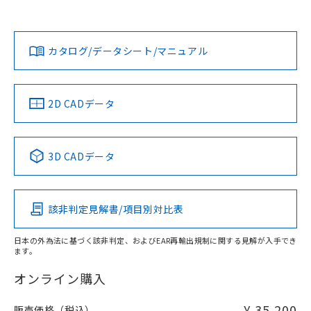
*EU RoHS指令（10物質）：
または国外への提供する場合は、日本
記
タに基づき作成されるものであり、閲
説明
ログイン/会員登録
ン営業員または販売店にお問い合わせください。
鉛(Pb) 1000ppm以下、 水銀(Hg) 1000ppm以下、 カド
*中国RoHS10物質の基準値 (GB/T26572)：
国政府の輸出許可(または役務取引許
号
覧された時点での実際の在庫および標
ミウム(Cd) 100ppm以下、
対応状況
対応予定月
Pb(鉛) :1000ppm、 Hg(水銀) : 1000ppm、 Cd(カドミウ
※1
※2
可)を取得するなどの必要な手続きを
六価クロム(Cr(Ⅵ)) 1000ppm以下、ポリ臭化ビフェニル
ム) : 100ppm、
準価格とは異なる場合があることをご
類(PBB) 1000ppm以下、ポリ臭化ジフェニルエーテル類
Cr(Ⅵ)(六価クロム) : 1000ppm、 PBBs(ポリ臭化ビフェ
とります。
お問い合わせ
カタログ/データシート/マニュアル
了承ください。
対応済み
(PBDE) 1000ppm以下、フタル酸ビス(2-エチルヘキシ
○
一定数以上の在庫あり
ニル類) : 1000ppm、 PBDEs(ポリ臭化ジフェニルエーテ
当社は規制貨物を破棄する場合は、完
ダウンロードデータをご利用いただく前に、以下を必ずお読
ル) (DEHP)(別名：DOP) 1000ppm以下、フタル酸ブチ
正式な納期状況および標準価格はお客
ル類) : 1000ppm、
ルベンジル（BBP） 1000ppm以下、フタル酸ジブチル
全に破砕するなど、違法に輸出されな
みください。
DBP(フタル酸ジブチル) : 1000ppm、 DIBP(フタル酸ジ
様のお取引先、またはお客様担当のオ
（DBP） 1000ppm以下、フタル酸ジイソブチル
イソブチル) : 1000ppm、 BBP(フタル酸ブチルベンジ
△
一定数には満たないが在庫あり
いよう必要な手段を講じます。
ソフトウェアの使用条件
ムロン制御機器販売店・当社販売員に
(DIBP) 1000ppm以下
ル) : 1000ppm、
中国 RoHS
注意事項・凡例
2D CADデータ
当社は貴社製品を、核兵器、ミサイ
但し、RoHS指令で産業用監視および制御機器に対する
DEHP(フタル酸ビス(2-エチルヘキシル)) : 1000ppm
ご相談ください。
適用除外項目は除く。
ル、化学兵器、生物兵器またはその他
－
在庫なし(最新の在庫状況につ
オムロン制御機器販売店や当社販売拠
フタル酸エステル類の４物質については閾値を超える意
武器並びにこれらの製造装置等に一切
いては、お客様のお取引先、ま
図的な使用がないことを確認しています。
点は「
販売ネットワーク
」をご確認
中国 RoHS表
※2 環境保護使用期限
※1 ※2
使用いたしません。
たはお客様担当のオムロン制御
ください。
3D CADデータ
当社は、貴社製品を第三者に販売する
機器販売店・当社販売員にご確
在庫状況および標準価格結果を当社の
Pb
Hg
Cd
Cr(VI)
※2 対応予定月
「ｅ」：有害物質（10物質）のすべてが基
場合は、上記1、2および3の内容を当
認ください)
事前の承諾なく第三者に漏洩または開
準値以下であることを示します。
該第三者に通知します。また当社は、
示しないようお願いします。
部品在庫の切り替え状況などにより、予定
「10」：通常の使用状況下において有害物
販売先および販売に係わる関係者が違
該非判定見解書/項目別対比表
マイパーツ機能（部品リスト作成サー
O
O
O
O
空
受注生産機種、また在庫状況の
月が前後することがあります。
質が外部に漏えいし、環境に深刻な影響を
法に輸出するおそれがある場合は、取
ビス）をご利用いただくには、I-Web
白
情報を公開していない機種
及ぼさない年数を意味します。
り引きをいたしません。
メンバーズにご登録されている必要が
日本の外為法に基づく該非判定、およびEAR再輸出規制に関する見解が入手でき
「－」：未確認です。当社販売部門へお問
ます。
あります。
"対応済み"や非含有の記載がされた商品であっても、流通
い合わせください。
お客様が当ウェブサイト上で当社にご
在庫等で未対応品が混在する可能性があります。
オンライン購入
※3 非含有証明書ダウンロード
登録された部品リストについて、当社
非含有品が必要な際は、弊社営業部門もしくは販売店へお
および当社の共同利用者が、当社の製
問い合わせください。
¥ 35,200
下記の非含有証明書をダウンロードするこ
販売価格（税込）