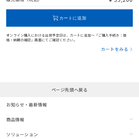
品・サービスに関するお客様との取
とができます。
合意する
キャンセル
引・商談に必要な範囲で利用すること
この製品のRoHS/REACH対応状況ページへ
をご了承ください。
EU RoHS指令（10物質）の非含有証明書
カートに追加
※当社の共同利用者とは、
"個人情報
51物質の非含有証明書（当社基準）
の共同利用に関して"
の「1.共同利
※本証明書は発行日時点で非含有を証明す
用者の範囲」に記載されている法人を
オンライン購入における出荷予定日は、カートに追加～「ご購入手続き：価
るもので、過去に遡って非含有を証明する
格・納期の確認」画面にてご確認ください。
指します。
ものではありません。
カートをみる
また、RoHS指令のフタル酸エステル類４
物質の対応では、対応完了までの期間は出
荷製品に未対応品が混在することから備考
欄に対応日を記載しておりました。
既に当社にて対応品への在庫切替を完了
していることから、特段のことがない限
ページ先頭へ戻る
り、2022年1月12日より割愛しておりま
す。
お知らせ・最新情報
商品情報
ソリューション