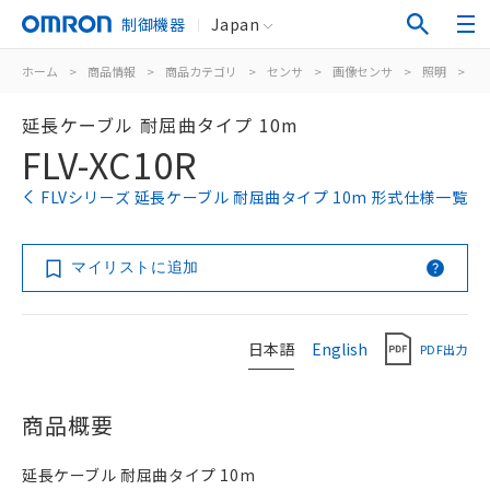
制御機器
Japan
ホーム
>
商品情報
>
商品カテゴリ
>
センサ
>
画像センサ
>
照明
>
F
延長ケーブル 耐屈曲タイプ 10m
FLV-XC10R
FLVシリーズ 延長ケーブル 耐屈曲タイプ 10m 形式仕様一覧
マイリストに追加
日本語
English
PDF出力
商品概要
延長ケーブル 耐屈曲タイプ 10m