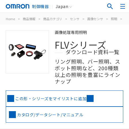
制御機器
Japan
Home
>
商品情報
>
商品カテゴリ
>
センサ
>
画像センサ
>
照明
>
F
画像処理専用照明
FLVシリーズ
ダウンロード資料一覧
リング照明、バー照明、ス
ポット照明など、200種類
以上の照明を豊富にライン
ナップ
この形・シリーズをマイリストに追加
カタログ/データシート/マニュアル