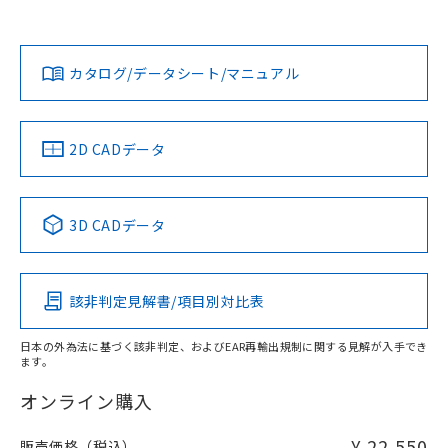
*EU RoHS指令（10物質）：
または国外への提供する場合は、日本
記
タに基づき作成されるものであり、閲
説明
ログイン/会員登録
オムロン営業員または販売店にお問い合わせください。
鉛(Pb) 1000ppm以下、 水銀(Hg) 1000ppm以下、 カド
*中国RoHS10物質の基準値 (GB/T26572)：
国政府の輸出許可(または役務取引許
号
覧された時点での実際の在庫および標
ミウム(Cd) 100ppm以下、
対応状況
対応予定月
Pb(鉛) :1000ppm、 Hg(水銀) : 1000ppm、 Cd(カドミウ
※1
※2
可)を取得するなどの必要な手続きを
六価クロム(Cr(Ⅵ)) 1000ppm以下、ポリ臭化ビフェニル
ム) : 100ppm、
準価格とは異なる場合があることをご
類(PBB) 1000ppm以下、ポリ臭化ジフェニルエーテル類
Cr(Ⅵ)(六価クロム) : 1000ppm、 PBBs(ポリ臭化ビフェ
とります。
お問い合わせ
カタログ/データシート/マニュアル
了承ください。
対応済み
(PBDE) 1000ppm以下、フタル酸ビス(2-エチルヘキシ
○
一定数以上の在庫あり
ニル類) : 1000ppm、 PBDEs(ポリ臭化ジフェニルエーテ
当社は規制貨物を破棄する場合は、完
ダウンロードデータをご利用いただく前に、以下を必ずお読
ル) (DEHP)(別名：DOP) 1000ppm以下、フタル酸ブチ
正式な納期状況および標準価格はお客
ル類) : 1000ppm、
ルベンジル（BBP） 1000ppm以下、フタル酸ジブチル
全に破砕するなど、違法に輸出されな
みください。
DBP(フタル酸ジブチル) : 1000ppm、 DIBP(フタル酸ジ
様のお取引先、またはお客様担当のオ
（DBP） 1000ppm以下、フタル酸ジイソブチル
イソブチル) : 1000ppm、 BBP(フタル酸ブチルベンジ
△
一定数には満たないが在庫あり
いよう必要な手段を講じます。
ソフトウェアの使用条件
ムロン制御機器販売店・当社販売員に
(DIBP) 1000ppm以下
ル) : 1000ppm、
中国 RoHS
注意事項・凡例
2D CADデータ
当社は貴社製品を、核兵器、ミサイ
但し、RoHS指令で産業用監視および制御機器に対する
DEHP(フタル酸ビス(2-エチルヘキシル)) : 1000ppm
ご相談ください。
適用除外項目は除く。
ル、化学兵器、生物兵器またはその他
－
在庫なし(最新の在庫状況につ
オムロン制御機器販売店や当社販売拠
フタル酸エステル類の４物質については閾値を超える意
武器並びにこれらの製造装置等に一切
いては、お客様のお取引先、ま
図的な使用がないことを確認しています。
点は「
販売ネットワーク
」をご確認
中国 RoHS表
※2 環境保護使用期限
※1 ※2
使用いたしません。
たはお客様担当のオムロン制御
ください。
3D CADデータ
当社は、貴社製品を第三者に販売する
機器販売店・当社販売員にご確
在庫状況および標準価格結果を当社の
Pb
Hg
Cd
Cr(VI)
※2 対応予定月
「ｅ」：有害物質（10物質）のすべてが基
場合は、上記1、2および3の内容を当
認ください)
事前の承諾なく第三者に漏洩または開
準値以下であることを示します。
該第三者に通知します。また当社は、
示しないようお願いします。
部品在庫の切り替え状況などにより、予定
「10」：通常の使用状況下において有害物
販売先および販売に係わる関係者が違
該非判定見解書/項目別対比表
マイパーツ機能（部品リスト作成サー
O
O
O
O
空
受注生産機種、また在庫状況の
月が前後することがあります。
質が外部に漏えいし、環境に深刻な影響を
法に輸出するおそれがある場合は、取
ビス）をご利用いただくには、I-Web
白
情報を公開していない機種
及ぼさない年数を意味します。
り引きをいたしません。
メンバーズにご登録されている必要が
日本の外為法に基づく該非判定、およびEAR再輸出規制に関する見解が入手でき
「－」：未確認です。当社販売部門へお問
ます。
あります。
"対応済み"や非含有の記載がされた商品であっても、流通
い合わせください。
お客様が当ウェブサイト上で当社にご
在庫等で未対応品が混在する可能性があります。
オンライン購入
※3 非含有証明書ダウンロード
登録された部品リストについて、当社
非含有品が必要な際は、弊社営業部門もしくは販売店へお
および当社の共同利用者が、当社の製
問い合わせください。
¥ 22,550
下記の非含有証明書をダウンロードするこ
販売価格（税込）