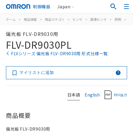
制御機器
Japan
ホーム
>
商品情報
>
商品カテゴリ
>
センサ
>
画像センサ
>
照明
>
F
偏光板 FLV-DR9030用
FLV-DR9030PL
FLVシリーズ 偏光板 FLV-DR9030用 形式仕様一覧
マイリストに追加
日本語
English
PDF出力
商品概要
偏光板 FLV-DR9030用