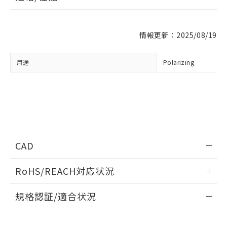
※1 対応状況
情報更新：2025/08/19
対応済み：EU RoHS指令（10物質）の
非含有に対応した製品が提供可能な商品で
す。
用途
Polarizing
対応予定：EU RoHS指令（10物質）の非含
ご利用条件
有に対応した製品に切り替える予定のある
商品です。
対応予定なし：EU RoHS指令（10物質）の
以下の条件をお読みいただき、同意のうえ
非含有に非対応の商品で、対応品を出す予
ご利用ください。
定はありません。
調査・確認中：EU RoHS指令（10物質）の
本サービスは、当社制御機器事業取扱
※1 中国RoHS○×表
非含有の対応状況を調査中または確認中の
CAD
商品の当社在庫状況および標準価格
商品です。
(税抜)を提供させていただくもので
「○」：最大均質材料含有率が中国RoHSの
非該当品：ライセンス料など無形物で、有
情報更新：2014/5/26
す。
RoHS/REACH対応状況
基準値以下であることを示します。
害物質有無と関係のない商品です。
当社制御機器事業取扱商品の中には、
「×」：最大均質材料含有率が中国RoHSの
仕入先様の事情により、非含有部品として
ログイン/会員登録いただくと、CADデータをダウンロー
情報更新：2026/7/29
本サービスの対象外となる商品もある
基準値を超えていることを示します。
規格認証/適合状況
いたものが、含有品と判明した場合などや
ドすることができます。
当社は、これら貴社製品のうち、外国
ことをご了承ください。
「－」：未確認です。当社販売部門へお問
むを得ず変更することがあります。
為替および外国貿易法に定める商品
EU RoHS
注意事項・凡例
在庫状況および標準価格照会結果は、
FLV-DR9030PLについての規格認証/適合状況については、
い合わせください。
（以下｢規制貨物等」という）を輸出
記載している更新日時点での社内デー
「カスタマーサポートセンタ お客様相談室」または貴社担当