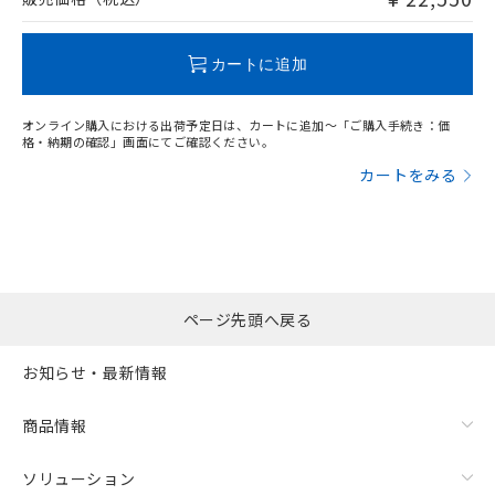
品・サービスに関するお客様との取
とができます。
合意する
キャンセル
引・商談に必要な範囲で利用すること
この製品のRoHS/REACH対応状況ページへ
をご了承ください。
EU RoHS指令（10物質）の非含有証明書
カートに追加
※当社の共同利用者とは、
"個人情報
51物質の非含有証明書（当社基準）
の共同利用に関して"
の「1.共同利
※本証明書は発行日時点で非含有を証明す
用者の範囲」に記載されている法人を
オンライン購入における出荷予定日は、カートに追加～「ご購入手続き：価
るもので、過去に遡って非含有を証明する
格・納期の確認」画面にてご確認ください。
指します。
ものではありません。
カートをみる
また、RoHS指令のフタル酸エステル類４
物質の対応では、対応完了までの期間は出
荷製品に未対応品が混在することから備考
欄に対応日を記載しておりました。
既に当社にて対応品への在庫切替を完了
していることから、特段のことがない限
ページ先頭へ戻る
り、2022年1月12日より割愛しておりま
す。
お知らせ・最新情報
商品情報
ソリューション