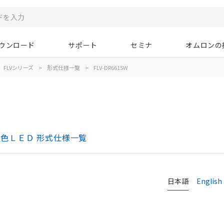
ウンロード
サポート
セミナ
オムロンの
FLVシリーズ
>
形式仕様一覧
>
FLV-DR6615W
 白色ＬＥＤ 形式仕様一覧
日本語
English