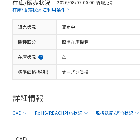
在庫/販売状況
2026/08/07 00:00 情報更新
在庫/販売状況 ご利用条件
販売状況
販売中
※1 対応状況
機種区分
標準在庫機種
対応済み：EU
対応予定：EU R
対応予定なし：EU
在庫状況
△
調査・確認中：EU
ご利用条件
非該当品：ライセ
標準価格(税別)
オープン価格
※1 中国RoHS
仕入先様の事情に
があります。
以下の条件をお読
「○」：最大均質
「×」：最大均質
詳細情報
本サービスは
当社は、これ
*EU RoHS指令（10物
「－」：未確認で
鉛(Pb) 1000ppm以下、
くものです。
う）を輸出ま
記
説明
六価クロム(Cr(Ⅵ)) 1
当社制御機器
などの必要な
フタル酸ビス(2-エチルヘ
号
CAD
RoHS/REACH対応状況
規格認証/適合状況
*中国RoHS10物質の基準値 
ル（DBP） 1000ppm
在庫状況およ
当社は規制貨
Pb(鉛) :1000ppm、 Hg
但し、RoHS指令で産
のであり、閲
ます。
Cr(Ⅵ)(六価クロム) : 
フタル酸エステル類の４
○
一定数以
DBP(フタル酸ジブチル) :
い。
当社は貴社製
DEHP(フタル酸ビス(2-エ
正式な納期状
置等に一切使
CAD