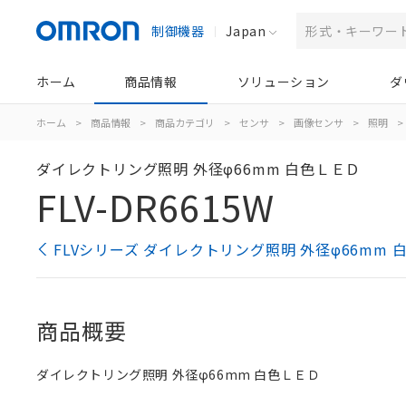
制御機器
Japan
ホーム
商品情報
ソリューション
ダ
ホーム
>
商品情報
>
商品カテゴリ
>
センサ
>
画像センサ
>
照明
>
ダイレクトリング照明 外径φ66mm 白色ＬＥＤ
FLV-DR6615W
FLVシリーズ ダイレクトリング照明 外径φ66mm
商品概要
ダイレクトリング照明 外径φ66mm 白色ＬＥＤ