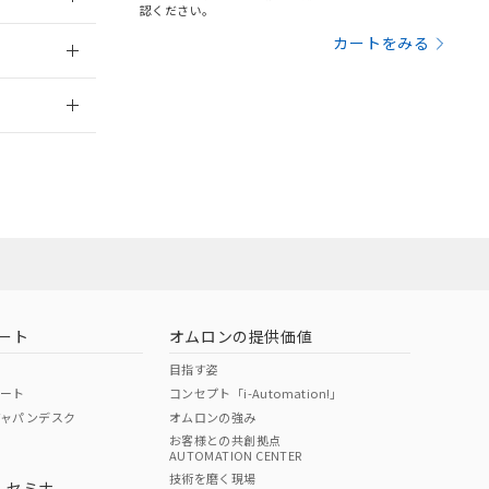
三者に通知します。
認ください。
さい。
合は、取り引きをい
2014/2/12
カートをみる
ないようお願いしま
のオムロン制御
2026/7/29
バーズにご登録され
及ぼさない年数を意
び当社の共同利用者
ることをご了承くだ
範囲」に記載されて
のではありません。
荷製品に未対応品が
ート
オムロンの提供価値
22年1月12日よ
目指す姿
ポート
コンセプト「i-Automation!」
ジャパンデスク
オムロンの強み
お客様との共創拠点
AUTOMATION CENTER
DIBP
BBP
DEHP
環境保護
技術を磨く現場
・セミナ