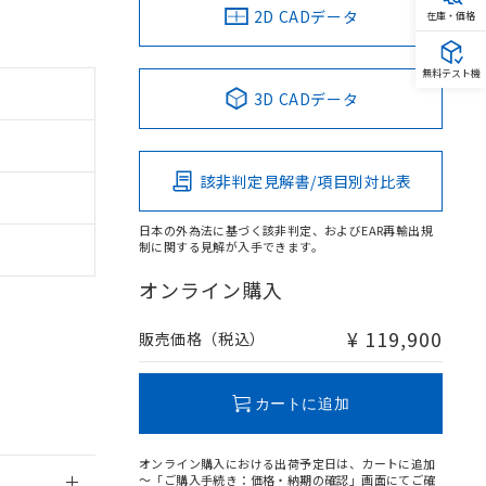
2D CADデータ
在庫・価格
無料テスト機
3D CADデータ
。
商品です。
該非判定見解書/項目別対比表
定はありません。
商品です。
日本の外為法に基づく該非判定、およびEAR再輸出規
制に関する見解が入手できます。
を得ず変更すること
オンライン購入
を提供させていただ
規制貨物等」とい
¥ 119,900
販売価格（税込）
引許可)を取得する
BDE) 1000ppm以下、
をご了承ください。
0ppm以下、フタル酸ジブチ
基づき作成されるも
う必要な手段を講じ
カートに追加
ことをご了承くださ
) : 1000ppm、
 1000ppm、
びにこれらの製造装
オンライン購入における出荷予定日は、カートに追加
ン制御機器販売店・
～「ご購入手続き：価格・納期の確認」画面にてご確