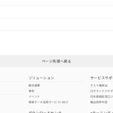
ご相談ください。
は満たないが在庫あり
製品を第三者に販売する場合は、上記1、2および3の内容を当該第
機器販売店や当社販売拠点は「
販売ネットワーク
」をご確認くだ
販売先および販売に係わる関係者が違法に輸出するおそれがある場
用期限
情報更新：
び標準価格結果を当社の事前の承諾なく第三者に漏洩または開示し
え状況などにより、予定月が前後することがあります。
(最新の在庫状況については、お客様のお取引先、またはお客様担当
（10物質）のすべてが基準値以下であることを示します。
店・当社販売員にご確認ください)
ードすることができます。
情報更新：
能（部品リスト作成サービス）をご利用いただくには、I-Webメン
使用状況下において有害物質が外部に漏えいし、環境に深刻な影響を
あります。
機種、また在庫状況の情報を公開していない機種
ェブサイト上で当社にご登録された部品リストについて、当社およ
書ダウンロード
す。当社販売部門へお問い合わせください。
CCC認証
電波法
ログイン/会員登録
品・サービスに関するお客様との取引・商談に必要な範囲で利用す
合意する
キャンセル
書をダウンロードすることができます。
利用者とは、
N/A
"個人情報の共同利用に関して"
N/A
の「1.共同利用者の
非含有証明書
※3
します。
10物質）の非含有証明書
みください。
明書（当社基準）
ページ先頭へ戻る
ダウンロードはこちら
日時点で非含有を証明するもので、過去に遡って非含有を証明するも
令のフタル酸エステル類４物質の対応では、対応完了までの期間は出
型式承認
NK型式承認
ABS型式承認
備考欄に対応日を記載しておりました。
韓国
（日本
（アメリカ
ソリューション
サービスサポ
品への在庫切替を完了していることから、特段のことがない限り、20
舶規格）
船舶規格）
船舶規格）
解決提案
テスト機貸出
す。
事例
ロボティクスサ
No
No
イベント
日本語相談窓口
現場データ活用サービスi-BELT
輸出該非判定
I)
PBBs
PBDEs
DBP
ダウンロードセンタ
eラーニング