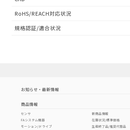
当社販売員に
※2 対応予定月
△
一定数に
当社は、貴社
オムロン制御
また当社は、
※2 環境保護使
RoHS/REACH対応状況
在庫状況およ
部品在庫の切り替
たしません。
－
在庫なし
す。
「ｅ」：有害物質
機器販売
ログイン/会員登録いただくと、CADデータをダウンロ
マイパーツ機
規格認証/適合状況
「10」：通常の
ている必要が
味します。
空
受注生産
EU RoHS
注意事項・凡例
お客様が当ウ
※3 非含有証明
「－」：未確認で
白
UL認証
CSA認証
CEマーキング
が、当社の製
さい。
下記の非含有証明
No
No
Yes
※当社の共同
対応状況
対応予定月
※1
※2
いる法人を指
EU RoHS指令（
ダウンロードデータをご利用いただく前に、以下を必ずお読
51物質の非含有証
対応済み
ソフトウェアの使用条件
※本証明書は発行
また、RoHS指
LR型式承認
DNV型式承認
BV型式承認
KR
混在することから
（イギリス
（ノルウェー
（フランス
（
お知らせ・最新情報
中国 RoHS
注意事項・凡例
既に当社にて対応
船舶規格）
船舶規格）
船舶規格）
船
り割愛しておりま
商品情報
No
No
No
No
中国 RoHS表
※1 ※2
センサ
新商品情報
FAシステム機器
在庫状況/標準価格
Pb
Hg
Cd
Cr(V
モーション/ドライブ
生産終了品/推奨代替品