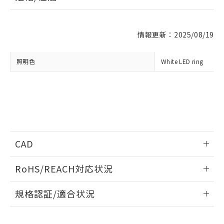
※1 対応状況
情報更新：2025/08/19
対応済み：EU RoHS指令（10物質）の
非含有に対応した製品が提供可能な商品で
す。
照明色
White LED ring
対応予定：EU RoHS指令（10物質）の非含
ご利用条件
有に対応した製品に切り替える予定のある
商品です。
対応予定なし：EU RoHS指令（10物質）の
以下の条件をお読みいただき、同意のうえ
非含有に非対応の商品で、対応品を出す予
ご利用ください。
定はありません。
調査・確認中：EU RoHS指令（10物質）の
本サービスは、当社制御機器事業取扱
※1 中国RoHS○×表
非含有の対応状況を調査中または確認中の
CAD
商品の当社在庫状況および標準価格
商品です。
(税抜)を提供させていただくもので
「○」：最大均質材料含有率が中国RoHSの
非該当品：ライセンス料など無形物で、有
情報更新：2014/2/12
す。
RoHS/REACH対応状況
基準値以下であることを示します。
害物質有無と関係のない商品です。
当社制御機器事業取扱商品の中には、
「×」：最大均質材料含有率が中国RoHSの
仕入先様の事情により、非含有部品として
ログイン/会員登録いただくと、CADデータをダウンロー
情報更新：2026/7/29
本サービスの対象外となる商品もある
基準値を超えていることを示します。
規格認証/適合状況
いたものが、含有品と判明した場合などや
ドすることができます。
当社は、これら貴社製品のうち、外国
ことをご了承ください。
「－」：未確認です。当社販売部門へお問
むを得ず変更することがあります。
為替および外国貿易法に定める商品
EU RoHS
注意事項・凡例
在庫状況および標準価格照会結果は、
い合わせください。
（以下｢規制貨物等」という）を輸出
UL認証
CSA認証
CEマーキング
記載している更新日時点での社内デー