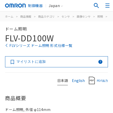
制御機器
Japan
ホーム
>
商品情報
>
商品カテゴリ
>
センサ
>
画像センサ
>
照明
>
F
ドーム照明
FLV-DD100W
FLVシリーズ ドーム照明 形式仕様一覧
マイリストに追加
日本語
English
PDF出力
商品概要
ドーム照明, 外径 φ114mm