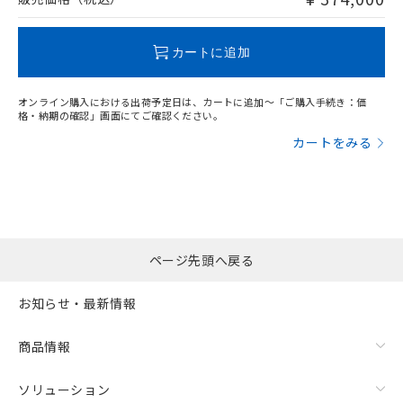
品・サービスに関するお客様との取
とができます。
合意する
キャンセル
引・商談に必要な範囲で利用すること
この製品のRoHS/REACH対応状況ページへ
をご了承ください。
EU RoHS指令（10物質）の非含有証明書
カートに追加
※当社の共同利用者とは、
"個人情報
51物質の非含有証明書（当社基準）
の共同利用に関して"
の「1.共同利
※本証明書は発行日時点で非含有を証明す
用者の範囲」に記載されている法人を
オンライン購入における出荷予定日は、カートに追加～「ご購入手続き：価
るもので、過去に遡って非含有を証明する
格・納期の確認」画面にてご確認ください。
指します。
ものではありません。
カートをみる
また、RoHS指令のフタル酸エステル類４
物質の対応では、対応完了までの期間は出
荷製品に未対応品が混在することから備考
欄に対応日を記載しておりました。
既に当社にて対応品への在庫切替を完了
していることから、特段のことがない限
ページ先頭へ戻る
り、2022年1月12日より割愛しておりま
す。
お知らせ・最新情報
商品情報
ソリューション