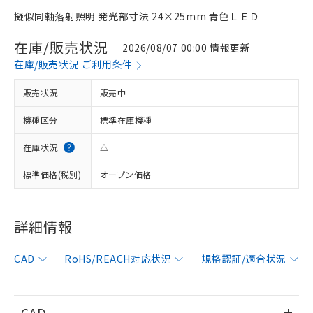
擬似同軸落射照明 発光部寸法 24×25mm 青色ＬＥＤ
在庫/販売状況
2026/08/07 00:00 情報更新
在庫/販売状況 ご利用条件
販売状況
販売中
機種区分
標準在庫機種
在庫状況
△
標準価格(税別)
オープン価格
詳細情報
※1 対応状況
CAD
RoHS/REACH対応状況
規格認証/適合状況
対応済み：EU RoHS指令（10物質）の
非含有に対応した製品が提供可能な商品で
す。
対応予定：EU RoHS指令（10物質）の非含
CAD