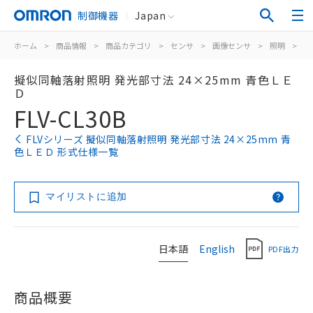
制御機器
Japan
ホーム
>
商品情報
>
商品カテゴリ
>
センサ
>
画像センサ
>
照明
>
F
擬似同軸落射照明 発光部寸法 24×25mm 青色ＬＥ
Ｄ
FLV-CL30B
FLVシリーズ 擬似同軸落射照明 発光部寸法 24×25mm 青
色ＬＥＤ 形式仕様一覧
マイリストに追加
日本語
English
PDF出力
商品概要