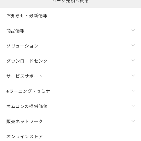
ページ先頭へ戻る
また、RoHS指令のフタル酸エステル類４
物質の対応では、対応完了までの期間は出
お知らせ・最新情報
荷製品に未対応品が混在することから備考
欄に対応日を記載しておりました。
商品情報
既に当社にて対応品への在庫切替を完了
していることから、特段のことがない限
ソリューション
り、2022年1月12日より割愛しておりま
す。
ダウンロードセンタ
サービスサポート
eラーニング・セミナ
オムロンの提供価値
販売ネットワーク
オンラインストア