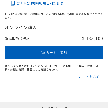
当社は貴社製品を、核兵器、ミサイ
但し、RoHS指令で産業用監視および制御機器に対する
DEHP(フタル酸ビス(2-エチルヘキシル)) : 1000ppm
該非判定見解書/項目別対比表
ご相談ください。
X
O
X
O
適用除外項目は除く。
ル、化学兵器、生物兵器またはその他
－
在庫なし(最新の在庫状況につ
オムロン制御機器販売店や当社販売拠
フタル酸エステル類の４物質については閾値を超える意
武器並びにこれらの製造装置等に一切
いては、お客様のお取引先、ま
図的な使用がないことを確認しています。
点は「
販売ネットワーク
」をご確認
日本の外為法に基づく該非判定、およびEAR再輸出規制に関する見解が入手でき
※2 環境保護使用期限
使用いたしません。
たはお客様担当のオムロン制御
ます。
ください。
"対応済み"や非含有の記載がされた商品であっても、流通
当社は、貴社製品を第三者に販売する
機器販売店・当社販売員にご確
在庫状況および標準価格結果を当社の
在庫等で未対応品が混在する可能性があります。
※2 対応予定月
オンライン購入
「ｅ」：有害物質（10物質）のすべてが基
場合は、上記1、2および3の内容を当
認ください)
事前の承諾なく第三者に漏洩または開
非含有品が必要な際は、弊社営業部門もしくは販売店へお
準値以下であることを示します。
該第三者に通知します。また当社は、
示しないようお願いします。
問い合わせください。
部品在庫の切り替え状況などにより、予定
「10」：通常の使用状況下において有害物
販売先および販売に係わる関係者が違
¥ 133,100
販売価格（税込）
マイパーツ機能（部品リスト作成サー
空
受注生産機種、また在庫状況の
月が前後することがあります。
質が外部に漏えいし、環境に深刻な影響を
法に輸出するおそれがある場合は、取
ビス）をご利用いただくには、I-Web
白
情報を公開していない機種
及ぼさない年数を意味します。
り引きをいたしません。
メンバーズにご登録されている必要が
この製品のRoHS/REACH対応状況ページへ
「－」：未確認です。当社販売部門へお問
カートに追加
あります。
い合わせください。
お客様が当ウェブサイト上で当社にご
※3 非含有証明書ダウンロード
登録された部品リストについて、当社
オンライン購入における出荷予定日は、カートに追加～「ご購入手続き：価
および当社の共同利用者が、当社の製
格・納期の確認」画面にてご確認ください。
下記の非含有証明書をダウンロードするこ
品・サービスに関するお客様との取
カートをみる
とができます。
合意する
キャンセル
引・商談に必要な範囲で利用すること
をご了承ください。
EU RoHS指令（10物質）の非含有証明書
※当社の共同利用者とは、
"個人情報
51物質の非含有証明書（当社基準）
の共同利用に関して"
の「1.共同利
※本証明書は発行日時点で非含有を証明す
用者の範囲」に記載されている法人を
るもので、過去に遡って非含有を証明する
指します。
ものではありません。