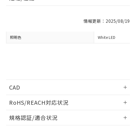
※1 対応状況
情報更新：2025/08/19
対応済み：EU RoHS指令（10物質）の
非含有に対応した製品が提供可能な商品で
す。
照明色
White LED
対応予定：EU RoHS指令（10物質）の非含
ご利用条件
有に対応した製品に切り替える予定のある
商品です。
対応予定なし：EU RoHS指令（10物質）の
以下の条件をお読みいただき、同意のうえ
非含有に非対応の商品で、対応品を出す予
ご利用ください。
定はありません。
調査・確認中：EU RoHS指令（10物質）の
本サービスは、当社制御機器事業取扱
※1 中国RoHS○×表
非含有の対応状況を調査中または確認中の
CAD
商品の当社在庫状況および標準価格
商品です。
(税抜)を提供させていただくもので
「○」：最大均質材料含有率が中国RoHSの
非該当品：ライセンス料など無形物で、有
情報更新：2014/11/17
す。
RoHS/REACH対応状況
基準値以下であることを示します。
害物質有無と関係のない商品です。
当社制御機器事業取扱商品の中には、
「×」：最大均質材料含有率が中国RoHSの
仕入先様の事情により、非含有部品として
ログイン/会員登録いただくと、CADデータをダウンロー
情報更新：2026/7/29
本サービスの対象外となる商品もある
基準値を超えていることを示します。
規格認証/適合状況
いたものが、含有品と判明した場合などや
ドすることができます。
当社は、これら貴社製品のうち、外国
ことをご了承ください。
「－」：未確認です。当社販売部門へお問
むを得ず変更することがあります。
為替および外国貿易法に定める商品
EU RoHS
注意事項・凡例
在庫状況および標準価格照会結果は、
い合わせください。
（以下｢規制貨物等」という）を輸出
UL認証
CSA認証
CEマーキング
記載している更新日時点での社内デー