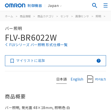
制御機器
Japan
ホーム
>
商品情報
>
商品カテゴリ
>
センサ
>
画像センサ
>
照明
>
F
バー照明
FLV-BR6022W
FLVシリーズ バー照明 形式仕様一覧
マイリストに追加
日本語
English
PDF出力
商品概要
バー照明, 発光面 48×18mm, 照明色 白