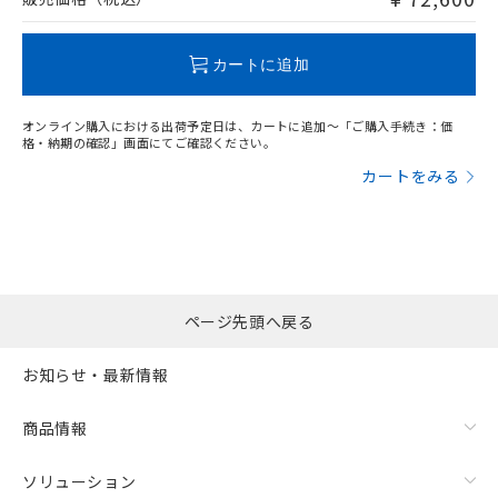
品・サービスに関するお客様との取
とができます。
合意する
キャンセル
引・商談に必要な範囲で利用すること
この製品のRoHS/REACH対応状況ページへ
をご了承ください。
EU RoHS指令（10物質）の非含有証明書
カートに追加
※当社の共同利用者とは、
"個人情報
51物質の非含有証明書（当社基準）
の共同利用に関して"
の「1.共同利
※本証明書は発行日時点で非含有を証明す
用者の範囲」に記載されている法人を
オンライン購入における出荷予定日は、カートに追加～「ご購入手続き：価
るもので、過去に遡って非含有を証明する
格・納期の確認」画面にてご確認ください。
指します。
ものではありません。
カートをみる
また、RoHS指令のフタル酸エステル類４
物質の対応では、対応完了までの期間は出
荷製品に未対応品が混在することから備考
欄に対応日を記載しておりました。
既に当社にて対応品への在庫切替を完了
していることから、特段のことがない限
ページ先頭へ戻る
り、2022年1月12日より割愛しておりま
す。
お知らせ・最新情報
商品情報
ソリューション