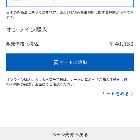
DEHP(フタル酸ビス(2-エチルヘキシル)) : 1000ppm
ご相談ください。
適用除外項目は除く。
ル、化学兵器、生物兵器またはその他
－
在庫なし(最新の在庫状況につ
オムロン制御機器販売店や当社販売拠
フタル酸エステル類の４物質については閾値を超える意
武器並びにこれらの製造装置等に一切
日本の外為法に基づく該非判定、およびEAR再輸出規制に関する見解が入手でき
いては、お客様のお取引先、ま
図的な使用がないことを確認しています。
点は「
販売ネットワーク
」をご確認
ます。
※2 環境保護使用期限
使用いたしません。
たはお客様担当のオムロン制御
ください。
"対応済み"や非含有の記載がされた商品であっても、流通
当社は、貴社製品を第三者に販売する
機器販売店・当社販売員にご確
在庫状況および標準価格結果を当社の
在庫等で未対応品が混在する可能性があります。
オンライン購入
※2 対応予定月
「ｅ」：有害物質（10物質）のすべてが基
場合は、上記1、2および3の内容を当
認ください)
事前の承諾なく第三者に漏洩または開
非含有品が必要な際は、弊社営業部門もしくは販売店へお
準値以下であることを示します。
該第三者に通知します。また当社は、
示しないようお願いします。
問い合わせください。
¥ 40,150
販売価格（税込）
部品在庫の切り替え状況などにより、予定
「10」：通常の使用状況下において有害物
販売先および販売に係わる関係者が違
マイパーツ機能（部品リスト作成サー
空
受注生産機種、また在庫状況の
月が前後することがあります。
質が外部に漏えいし、環境に深刻な影響を
法に輸出するおそれがある場合は、取
ビス）をご利用いただくには、I-Web
白
情報を公開していない機種
及ぼさない年数を意味します。
この製品のRoHS/REACH対応状況ページへ
り引きをいたしません。
メンバーズにご登録されている必要が
カートに追加
「－」：未確認です。当社販売部門へお問
あります。
い合わせください。
お客様が当ウェブサイト上で当社にご
※3 非含有証明書ダウンロード
オンライン購入における出荷予定日は、カートに追加～「ご購入手続き：価
登録された部品リストについて、当社
格・納期の確認」画面にてご確認ください。
および当社の共同利用者が、当社の製
下記の非含有証明書をダウンロードするこ
品・サービスに関するお客様との取
カートをみる
とができます。
合意する
キャンセル
引・商談に必要な範囲で利用すること
をご了承ください。
EU RoHS指令（10物質）の非含有証明書
※当社の共同利用者とは、
"個人情報
51物質の非含有証明書（当社基準）
の共同利用に関して"
の「1.共同利
※本証明書は発行日時点で非含有を証明す
用者の範囲」に記載されている法人を
るもので、過去に遡って非含有を証明する
指します。
ページ先頭へ戻る
ものではありません。