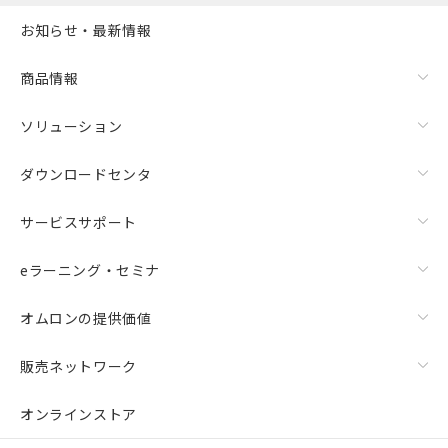
また、RoHS指令のフタル酸エステル類４
お知らせ・最新情報
物質の対応では、対応完了までの期間は出
荷製品に未対応品が混在することから備考
欄に対応日を記載しておりました。
商品情報
既に当社にて対応品への在庫切替を完了
していることから、特段のことがない限
ソリューション
り、2022年1月12日より割愛しておりま
す。
ダウンロードセンタ
サービスサポート
eラーニング・セミナ
オムロンの提供価値
販売ネットワーク
オンラインストア