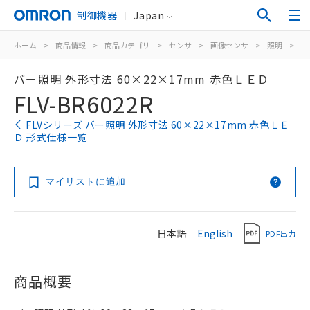
制御機器
Japan
ホーム
>
商品情報
>
商品カテゴリ
>
センサ
>
画像センサ
>
照明
>
F
バー照明 外形寸法 60×22×17mm 赤色ＬＥＤ
FLV-BR6022R
FLVシリーズ バー照明 外形寸法 60×22×17mm 赤色ＬＥ
Ｄ 形式仕様一覧
マイリストに追加
日本語
English
PDF出力
商品概要