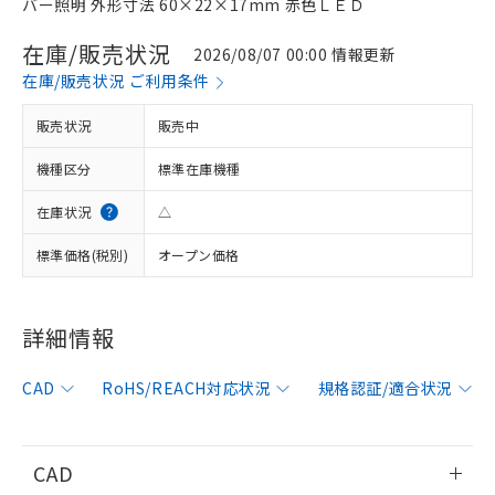
バー照明 外形寸法 60×22×17mm 赤色ＬＥＤ
在庫/販売状況
2026/08/07 00:00 情報更新
在庫/販売状況 ご利用条件
販売状況
販売中
機種区分
標準在庫機種
在庫状況
△
標準価格(税別)
オープン価格
詳細情報
※1 対応状況
CAD
RoHS/REACH対応状況
規格認証/適合状況
対応済み：EU RoHS指令（10物質）の
非含有に対応した製品が提供可能な商品で
す。
CAD
対応予定：EU RoHS指令（10物質）の非含