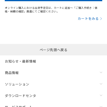
をご了承ください。
EU RoHS指令（10物質）の非含有証明書
※当社の共同利用者とは、
"個人情報
オンライン購入における出荷予定日は、カートに追加～「ご購入手続き：価
51物質の非含有証明書（当社基準）
の共同利用に関して"
の「1.共同利
格・納期の確認」画面にてご確認ください。
※本証明書は発行日時点で非含有を証明す
用者の範囲」に記載されている法人を
カートをみる
るもので、過去に遡って非含有を証明する
指します。
ものではありません。
また、RoHS指令のフタル酸エステル類４
物質の対応では、対応完了までの期間は出
荷製品に未対応品が混在することから備考
欄に対応日を記載しておりました。
既に当社にて対応品への在庫切替を完了
ページ先頭へ戻る
していることから、特段のことがない限
り、2022年1月12日より割愛しておりま
お知らせ・最新情報
す。
商品情報
ソリューション
ダウンロードセンタ
サービスサポート