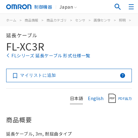
制御機器
Japan
ホーム
>
商品情報
>
商品カテゴリ
>
センサ
>
画像センサ
>
照明
>
F
延長ケーブル
FL-XC3R
FLシリーズ 延長ケーブル 形式仕様一覧
マイリストに追加
日本語
English
PDF出力
商品概要
延長ケーブル, 3m, 耐屈曲タイプ