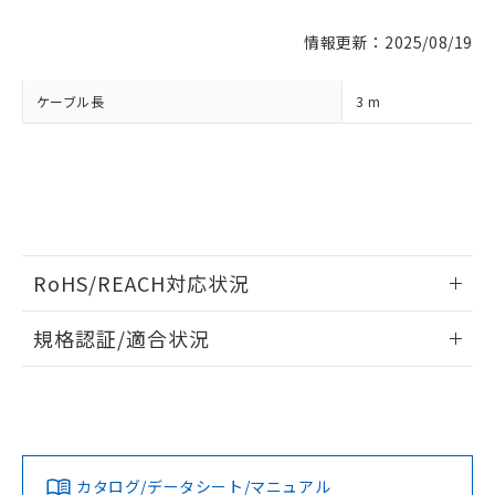
対応済み：EU RoHS指令（10物質）の
情報更新：2025/08/19
非含有に対応した製品が提供可能な商品で
す。
ケーブル長
3 m
対応予定：EU RoHS指令（10物質）の非含
ご利用条件
有に対応した製品に切り替える予定のある
商品です。
対応予定なし：EU RoHS指令（10物質）の
以下の条件をお読みいただき、同意のうえ
非含有に非対応の商品で、対応品を出す予
ご利用ください。
定はありません。
調査・確認中：EU RoHS指令（10物質）の
本サービスは、当社制御機器事業取扱
※1 中国RoHS○×表
非含有の対応状況を調査中または確認中の
商品の当社在庫状況および標準価格
RoHS/REACH対応状況
商品です。
(税抜)を提供させていただくもので
「○」：最大均質材料含有率が中国RoHSの
非該当品：ライセンス料など無形物で、有
情報更新：2026/7/29
す。
基準値以下であることを示します。
規格認証/適合状況
害物質有無と関係のない商品です。
当社制御機器事業取扱商品の中には、
「×」：最大均質材料含有率が中国RoHSの
仕入先様の事情により、非含有部品として
本サービスの対象外となる商品もある
EU RoHS
注意事項・凡例
FL-XC3Rについての規格認証/適合状況については、「カスタ
基準値を超えていることを示します。
いたものが、含有品と判明した場合などや
当社は、これら貴社製品のうち、外国
ことをご了承ください。
マーサポートセンタ お客様相談室」または貴社担当オムロン
「－」：未確認です。当社販売部門へお問
むを得ず変更することがあります。
為替および外国貿易法に定める商品
在庫状況および標準価格照会結果は、
営業員または販売店にお問い合わせください。
い合わせください。
（以下｢規制貨物等」という）を輸出
記載している更新日時点での社内デー
対応状況
対応予定月
※1
※2
*EU RoHS指令（10物質）：
または国外への提供する場合は、日本
記
タに基づき作成されるものであり、閲
説明
鉛(Pb) 1000ppm以下、 水銀(Hg) 1000ppm以下、 カド
*中国RoHS10物質の基準値 (GB/T26572)：
国政府の輸出許可(または役務取引許
お問い合わせ
号
覧された時点での実際の在庫および標
カタログ/データシート/マニュアル
ミウム(Cd) 100ppm以下、
Pb(鉛) :1000ppm、 Hg(水銀) : 1000ppm、 Cd(カドミウ
対応済み