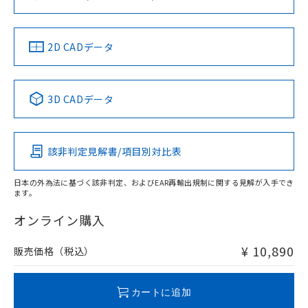
可)を取得するなどの必要な手続きを
六価クロム(Cr(Ⅵ)) 1000ppm以下、ポリ臭化ビフェニル
ム) : 100ppm、
準価格とは異なる場合があることをご
類(PBB) 1000ppm以下、ポリ臭化ジフェニルエーテル類
Cr(Ⅵ)(六価クロム) : 1000ppm、 PBBs(ポリ臭化ビフェ
とります。
了承ください。
(PBDE) 1000ppm以下、フタル酸ビス(2-エチルヘキシ
○
一定数以上の在庫あり
ニル類) : 1000ppm、 PBDEs(ポリ臭化ジフェニルエーテ
当社は規制貨物を破棄する場合は、完
ル) (DEHP)(別名：DOP) 1000ppm以下、フタル酸ブチ
正式な納期状況および標準価格はお客
ル類) : 1000ppm、
中国 RoHS
注意事項・凡例
ルベンジル（BBP） 1000ppm以下、フタル酸ジブチル
2D CADデータ
全に破砕するなど、違法に輸出されな
DBP(フタル酸ジブチル) : 1000ppm、 DIBP(フタル酸ジ
様のお取引先、またはお客様担当のオ
（DBP） 1000ppm以下、フタル酸ジイソブチル
イソブチル) : 1000ppm、 BBP(フタル酸ブチルベンジ
△
一定数には満たないが在庫あり
いよう必要な手段を講じます。
ムロン制御機器販売店・当社販売員に
(DIBP) 1000ppm以下
ル) : 1000ppm、
当社は貴社製品を、核兵器、ミサイ
但し、RoHS指令で産業用監視および制御機器に対する
DEHP(フタル酸ビス(2-エチルヘキシル)) : 1000ppm
ご相談ください。
適用除外項目は除く。
中国 RoHS表
※1 ※2
ル、化学兵器、生物兵器またはその他
－
在庫なし(最新の在庫状況につ
オムロン制御機器販売店や当社販売拠
フタル酸エステル類の４物質については閾値を超える意
3D CADデータ
武器並びにこれらの製造装置等に一切
いては、お客様のお取引先、ま
図的な使用がないことを確認しています。
点は「
販売ネットワーク
」をご確認
Pb
Hg
Cd
Cr(VI)
※2 環境保護使用期限
使用いたしません。
たはお客様担当のオムロン制御
ください。
当社は、貴社製品を第三者に販売する
機器販売店・当社販売員にご確
在庫状況および標準価格結果を当社の
※2 対応予定月
「ｅ」：有害物質（10物質）のすべてが基
場合は、上記1、2および3の内容を当
認ください)
該非判定見解書/項目別対比表
事前の承諾なく第三者に漏洩または開
O
O
O
O
準値以下であることを示します。
該第三者に通知します。また当社は、
示しないようお願いします。
部品在庫の切り替え状況などにより、予定
「10」：通常の使用状況下において有害物
販売先および販売に係わる関係者が違
マイパーツ機能（部品リスト作成サー
日本の外為法に基づく該非判定、およびEAR再輸出規制に関する見解が入手でき
空
受注生産機種、また在庫状況の
月が前後することがあります。
質が外部に漏えいし、環境に深刻な影響を
法に輸出するおそれがある場合は、取
ます。
ビス）をご利用いただくには、I-Web
白
情報を公開していない機種
"対応済み"や非含有の記載がされた商品であっても、流通
及ぼさない年数を意味します。
り引きをいたしません。
メンバーズにご登録されている必要が
在庫等で未対応品が混在する可能性があります。
オンライン購入
「－」：未確認です。当社販売部門へお問
あります。
非含有品が必要な際は、弊社営業部門もしくは販売店へお
い合わせください。
お客様が当ウェブサイト上で当社にご
問い合わせください。
※3 非含有証明書ダウンロード
¥ 10,890
販売価格（税込）
登録された部品リストについて、当社
および当社の共同利用者が、当社の製
下記の非含有証明書をダウンロードするこ
この製品のRoHS/REACH対応状況ページへ
品・サービスに関するお客様との取
とができます。
カートに追加
合意する
キャンセル
引・商談に必要な範囲で利用すること