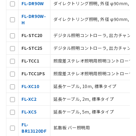
FL-DR90W
ダイレクトリング照明, 外径 φ90mm, 
FL-DR90W-
ダイレクトリング照明, 外径 φ90mm, 
H
ご利用条件
FL-STC20
デジタル照明コントローラ, 出力チャンネル数
FL-STC25
デジタル照明コントローラ, 出力チャンネル数
以下の条件をお読みいただき、同意のうえ
ご利用ください。
FL-TCC1
照度差ステレオ照明用照明コントローラ, 
本サービスは、当社制御機器事業取扱
FL-TCC1PS
照度差ステレオ照明用照明コントローラ
商品の当社在庫状況および標準価格(税
抜)を提供させていただくものです。
FL-XC10
延長ケーブル, 10m, 標準タイプ
当社制御機器事業取扱商品の中には、
本サービスの対象外となる商品もある
FL-XC2
延長ケーブル, 2m, 標準タイプ
ことをご了承ください。
在庫状況および標準価格照会結果は、
FL-XC5
延長ケーブル, 5m, 標準タイプ
記載している更新日時点での社内デー
タに基づき作成されるものであり、閲
記
説明
FL-
覧された時点での実際の在庫および標
拡散板 バー照明用
号
BR13120DF
準価格とは異なる場合があることをご