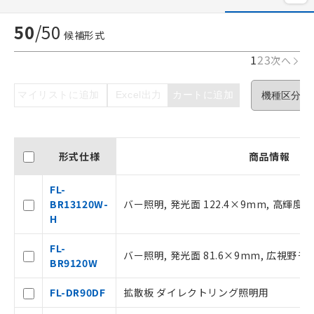
50
/
50
候補形式
1
2
3
次へ
マイリストに追加
Excel出力
カートに追加
形式仕様
商品情報
FL-
BR13120W-
バー照明, 発光面 122.4×9mm, 高輝度
H
FL-
バー照明, 発光面 81.6×9mm, 広視野モ
BR9120W
FL-DR90DF
拡散板 ダイレクトリング照明用