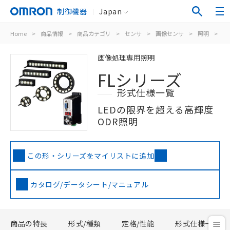
制御機器
Japan
Home
>
商品情報
>
商品カテゴリ
>
センサ
>
画像センサ
>
照明
>
F
画像処理専用照明
FLシリーズ
形式仕様一覧
LEDの限界を超える高輝度
ODR照明
この形・シリーズをマイリストに追加
カタログ/データシート/マニュアル
商品の特長
形式/種類
定格/性能
形式仕様一覧