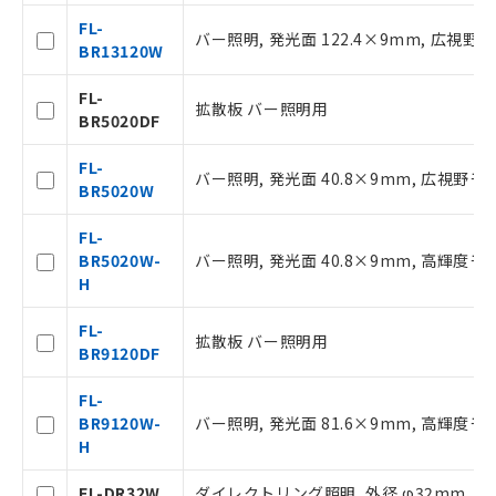
了承ください。
FL-
○
一定数以上の在庫あり
正式な納期状況および標準価格はお客
バー照明, 発光面 122.4×9mm, 広視野
BR13120W
様のお取引先、またはお客様担当のオ
ムロン制御機器販売店・当社販売員に
△
一定数には満たないが在庫あり
FL-
ご相談ください。
拡散板 バー照明用
BR5020DF
オムロン制御機器販売店や当社販売拠
－
在庫なし(最新の在庫状況につ
点は「
販売ネットワーク
」をご確認
いては、お客様のお取引先、ま
FL-
ください。
バー照明, 発光面 40.8×9mm, 広視野モ
たはお客様担当のオムロン制御
BR5020W
在庫状況および標準価格結果を当社の
機器販売店・当社販売員にご確
事前の承諾なく第三者に漏洩または開
認ください)
FL-
示しないようお願いします。
BR5020W-
バー照明, 発光面 40.8×9mm, 高輝度モ
マイパーツ機能（部品リスト作成サー
空
受注生産機種、また在庫状況の
H
ビス）をご利用いただくには、I-Web
白
情報を公開していない機種
メンバーズにご登録されている必要が
FL-
あります。
拡散板 バー照明用
BR9120DF
お客様が当ウェブサイト上で当社にご
登録された部品リストについて、当社
FL-
および当社の共同利用者が、当社の製
BR9120W-
バー照明, 発光面 81.6×9mm, 高輝度モ
品・サービスに関するお客様との取
H
引・商談に必要な範囲で利用すること
をご了承ください。
FL-DR32W
ダイレクトリング照明, 外径 φ32mm, 