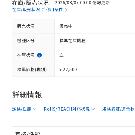
在庫/販売状況
2026/08/07 00:00 情報更新
在庫/販売状況 ご利用条件
販売状況
販売中
機種区分
標準在庫機種
在庫状況
△
標準価格(税別)
¥ 22,500
※1 対応状況
対応済み：EU
対応予定：EU R
詳細情報
対応予定なし：EU
調査・確認中：EU
ご利用条件
非該当品：ライセ
定格/性能
RoHS/REACH対応状況
規格認証/適合
※1 中国RoHS
仕入先様の事情に
があります。
以下の条件をお読
「○」：最大均質
「×」：最大均質
定格/性能
本サービスは
当社は、これ
*EU RoHS指令（10物