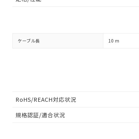
「－」：未確認で
鉛(Pb) 1000ppm以下、
くものです。
う）を輸出ま
記
説明
六価クロム(Cr(Ⅵ)) 1
当社制御機器
などの必要な
フタル酸ビス(2-エチルヘ
号
*中国RoHS10物質の基準値 
ル（DBP） 1000ppm
在庫状況およ
当社は規制貨
Pb(鉛) :1000ppm、 Hg
但し、RoHS指令で産
のであり、閲
ます。
Cr(Ⅵ)(六価クロム) : 
フタル酸エステル類の４
○
一定数以
DBP(フタル酸ジブチル) :
い。
当社は貴社製
DEHP(フタル酸ビス(2-エ
正式な納期状
置等に一切使
ケーブル長
10 m
当社販売員に
※2 対応予定月
△
一定数に
当社は、貴社
オムロン制御
また当社は、
※2 環境保護使
在庫状況およ
部品在庫の切り替
たしません。
－
在庫なし
す。
「ｅ」：有害物質
機器販売
マイパーツ機
「10」：通常の
ている必要が
味します。
空
受注生産
お客様が当ウ
※3 非含有証明
「－」：未確認で
白
が、当社の製
さい。
下記の非含有証明
RoHS/REACH対応状況
※当社の共同
いる法人を指
EU RoHS指令（
規格認証/適合状況
51物質の非含有証
※本証明書は発行
EU RoHS
注意事項・凡例
FL-XC10についての規格認証/適合状況については、「カ
また、RoHS指
お問い合わせください。
混在することから