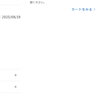
認ください。
引許可)を取得する
BDE) 1000ppm以下、
をご了承ください。
カートをみる
0ppm以下、フタル酸ジブチ
基づき作成されるも
う必要な手段を講じ
025/08/19
ことをご了承くださ
) : 1000ppm、
 1000ppm、
びにこれらの製造装
ン制御機器販売店・
三者に通知します。
さい。
合は、取り引きをい
ないようお願いしま
のオムロン制御
バーズにご登録され
及ぼさない年数を意
び当社の共同利用者
ることをご了承くだ
範囲」に記載されて
2026/7/29
のではありません。
または販売店に
荷製品に未対応品が