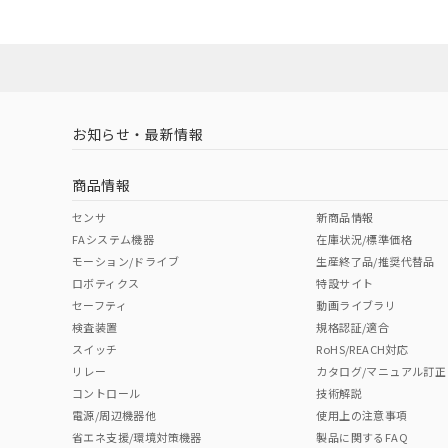
既に当社にて対応
対応状況
対応予定月
※1
※2
り割愛しておりま
対応済み
お知らせ・最新情報
中国 RoHS
注意事項・凡例
商品情報
中国 RoHS表
※1 ※2
センサ
新商品情報
FAシステム機器
在庫状況/標準価格
Pb
Hg
Cd
Cr(V
モーション/ドライブ
生産終了品/推奨代替品
ロボティクス
特設サイト
セーフティ
動画ライブラリ
検査装置
規格認証/適合
O
O
O
O
スイッチ
RoHS/REACH対応
リレー
カタログ/マニュアル訂正
コントロール
技術解説
"対応済み"や非含有の記載がされた商品であっても、流通
電源/周辺機器他
使用上の注意事項
非含有品が必要な際は、弊社営業部門もしくは販売店へお
省エネ支援/環境対策機器
製品に関するFAQ