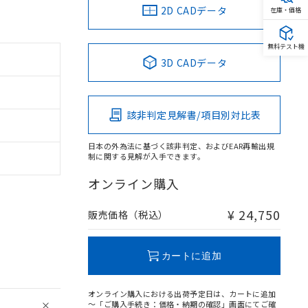
2D CADデータ
在庫・価格
無料テスト機
3D CADデータ
該非判定見解書/項目別対比表
日本の外為法に基づく該非判定、およびEAR再輸出規
制に関する見解が入手できます。
オンライン購入
。
商品です。
¥ 24,750
販売価格（税込）
定はありません。
商品です。
カートに追加
を得ず変更すること
オンライン購入における出荷予定日は、カートに追加
を提供させていただ
～「ご購入手続き：価格・納期の確認」画面にてご確
規制貨物等」とい