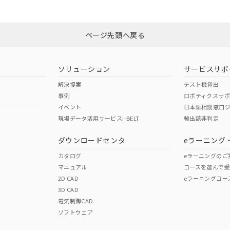
品への在庫切替を完了していることから、特段のことがない限り、20
非含有証明書
※3
す。
ページ先頭へ戻る
ダウンロードはこちら
ソリューション
サービスサポ
解決提案
テスト機貸出
事例
ロボティクスサ
イベント
日本語相談窓口
現場データ活用サービスi-BELT
輸出該非判定
I)
PBBs
PBDEs
DBP
ダウンロードセンタ
eラーニング
カタログ
eラーニングのご
マニュアル
コースを選んで受
O
O
O
2D CAD
eラーニングコー
3D CAD
電気制御CAD
在庫等で未対応品が混在する可能性があります。
ソフトウェア
問い合わせください。