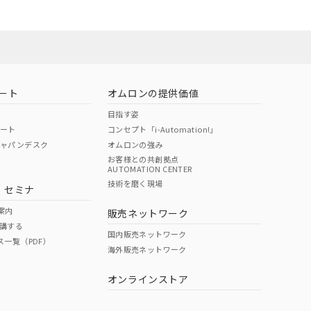
22年1月12日よ
お問い合わせ
ート
オムロンの提供価値
目指す姿
ポート
コンセプト「i-Automation!」
ジャパンデスク
オムロンの強み
お客様との共創拠点
AUTOMATION CENTER
DIBP
BBP
DEHP
環境保護
技術を磨く現場
・セミナ
使用期限
案内
販売ネットワーク
講する
O
O
O
e
国内販売ネットワーク
ス一覧（PDF）
海外販売ネットワーク
オンラインストア