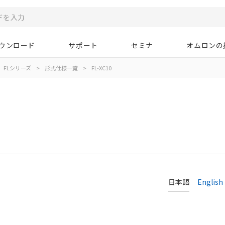
ウンロード
サポート
セミナ
オムロンの
FLシリーズ
>
形式仕様一覧
>
FL-XC10
日本語
English