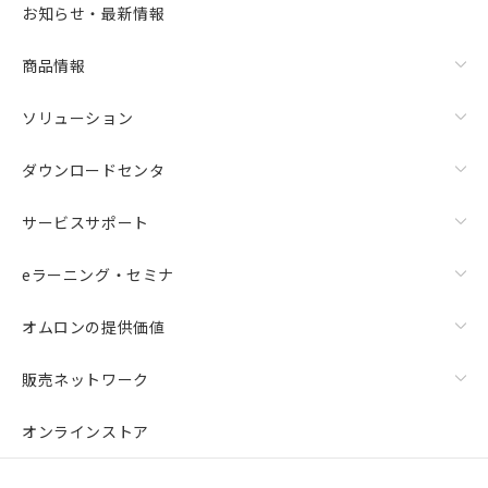
また、RoHS指令のフタル酸エステル類４
お知らせ・最新情報
物質の対応では、対応完了までの期間は出
荷製品に未対応品が混在することから備考
商品情報
欄に対応日を記載しておりました。
既に当社にて対応品への在庫切替を完了
していることから、特段のことがない限
ソリューション
り、2022年1月12日より割愛しておりま
す。
ダウンロードセンタ
サービスサポート
eラーニング・セミナ
オムロンの提供価値
販売ネットワーク
オンラインストア