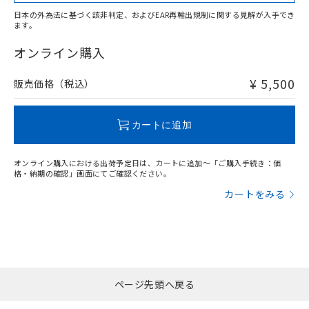
適用除外項目は除く。
ル、化学兵器、生物兵器またはその他
－
在庫なし(最新の在庫状況につ
オムロン制御機器販売店や当社販売拠
フタル酸エステル類の４物質については閾値を超える意
日本の外為法に基づく該非判定、およびEAR再輸出規制に関する見解が入手でき
武器並びにこれらの製造装置等に一切
いては、お客様のお取引先、ま
図的な使用がないことを確認しています。
点は「
販売ネットワーク
」をご確認
ます。
※2 環境保護使用期限
"対応済み"や非含有の記載がされた商品であっても、流通
使用いたしません。
たはお客様担当のオムロン制御
ください。
在庫等で未対応品が混在する可能性があります。
オンライン購入
当社は、貴社製品を第三者に販売する
機器販売店・当社販売員にご確
在庫状況および標準価格結果を当社の
※2 対応予定月
「ｅ」：有害物質（10物質）のすべてが基
非含有品が必要な際は、弊社営業部門もしくは販売店へお
場合は、上記1、2および3の内容を当
認ください)
事前の承諾なく第三者に漏洩または開
準値以下であることを示します。
問い合わせください。
該第三者に通知します。また当社は、
¥ 5,500
販売価格（税込）
示しないようお願いします。
部品在庫の切り替え状況などにより、予定
「10」：通常の使用状況下において有害物
販売先および販売に係わる関係者が違
マイパーツ機能（部品リスト作成サー
空
受注生産機種、また在庫状況の
月が前後することがあります。
質が外部に漏えいし、環境に深刻な影響を
法に輸出するおそれがある場合は、取
ビス）をご利用いただくには、I-Web
白
情報を公開していない機種
この製品のRoHS/REACH対応状況ページへ
及ぼさない年数を意味します。
り引きをいたしません。
カートに追加
メンバーズにご登録されている必要が
「－」：未確認です。当社販売部門へお問
あります。
い合わせください。
お客様が当ウェブサイト上で当社にご
オンライン購入における出荷予定日は、カートに追加～「ご購入手続き：価
※3 非含有証明書ダウンロード
登録された部品リストについて、当社
格・納期の確認」画面にてご確認ください。
および当社の共同利用者が、当社の製
カートをみる
下記の非含有証明書をダウンロードするこ
品・サービスに関するお客様との取
とができます。
合意する
キャンセル
引・商談に必要な範囲で利用すること
をご了承ください。
EU RoHS指令（10物質）の非含有証明書
※当社の共同利用者とは、
"個人情報
51物質の非含有証明書（当社基準）
の共同利用に関して"
の「1.共同利
※本証明書は発行日時点で非含有を証明す
用者の範囲」に記載されている法人を
るもので、過去に遡って非含有を証明する
ページ先頭へ戻る
指します。
ものではありません。