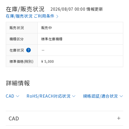
在庫/販売状況
2026/08/07 00:00 情報更新
在庫/販売状況 ご利用条件
販売状況
販売中
機種区分
標準在庫機種
在庫状況
－
標準価格(税別)
¥ 5,000
詳細情報
※1 対応状況
CAD
RoHS/REACH対応状況
規格認証/適合状況
対応済み：EU RoHS指令（10物質）の
非含有に対応した製品が提供可能な商品で
す。
CAD
対応予定：EU RoHS指令（10物質）の非含
ご利用条件
有に対応した製品に切り替える予定のある
情報更新：2011/7/25