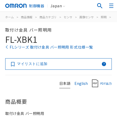
制御機器
Japan
ホーム
>
商品情報
>
商品カテゴリ
>
センサ
>
画像センサ
>
照明
>
F
取付け金具 バー照明用
FL-XBK1
FLシリーズ 取付け金具 バー照明用 形式仕様一覧
マイリストに追加
日本語
English
PDF出力
商品概要
取付け金具 バー照明用